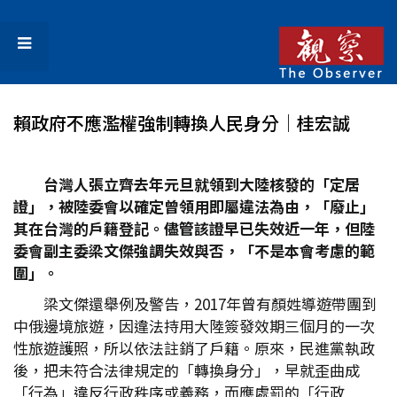
賴政府不應濫權強制轉換人民身分│桂宏誠
台灣人張立齊去年元旦就領到大陸核發的「定居
證」，被陸委會以確定曾領用即屬違法為由，「廢止」
其在台灣的戶籍登記。儘管該證早已失效近一年，但陸
委會副主委梁文傑強調失效與否，「不是本會考慮的範
圍」。
梁文傑還舉例及警告，2017年曾有顏姓導遊帶團到
中俄邊境旅遊，因違法持用大陸簽發效期三個月的一次
性旅遊護照，所以依法註銷了戶籍。原來，民進黨執政
後，把未符合法律規定的「轉換身分」，早就歪曲成
「行為」違反行政秩序或義務，而應處罰的「行政