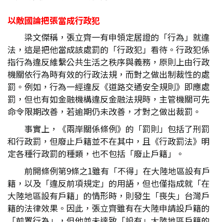
以敵國論把張當成行政犯
梁文傑稱，張立齊一有申領定居證的「行為」就違
法，這是把他當成該處罰的「行政犯」看待。行政犯係
指行為違反維繫公共生活之秩序與義務，原則上由行政
機關依行為時有效的行政法規，而對之做出制裁性的處
罰。例如，行為一經違反《道路交通安全規則》即應處
罰，但也有如金融機構違反金融法規時，主管機關可先
命令限期改善，若逾期仍未改善，才對之做出裁罰。
事實上，《兩岸關係條例》的「罰則」包括了刑罰
和行政罰，但廢止戶籍並不在其中，且《行政罰法》明
定各種行政罰的種類，也不包括「廢止戶籍」。
前開條例第9條之1雖有「不得」在大陸地區設有戶
籍，以及「違反前項規定」的用語，但也僅指成就「在
大陸地區設有戶籍」的情形時，則發生「喪失」台灣戶
籍的法律效果。因此，張立齊雖有在大陸申請設戶籍的
「前置行為」，但他並未達致「設有」大陸地區戶籍的