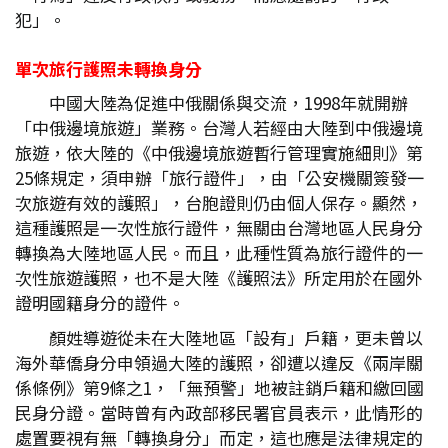
犯」。
單次旅行護照未轉換身分
中國大陸為促進中俄關係與交流，1998年就開辦
「中俄邊境旅遊」業務。台灣人若經由大陸到中俄邊境
旅遊，依大陸的《中俄邊境旅遊暫行管理實施細則》第
25條規定，須申辦「旅行證件」，由「公安機關簽發一
次旅遊有效的護照」，台胞證則仍由個人保存。顯然，
這種護照是一次性旅行證件，無關由台灣地區人民身分
轉換為大陸地區人民。而且，此種性質為旅行證件的一
次性旅遊護照，也不是大陸《護照法》所定用於在國外
證明國籍身分的證件。
顏姓導遊從未在大陸地區「設有」戶籍，更未曾以
海外華僑身分申領過大陸的護照，卻遭以違反《兩岸關
係條例》第9條之1，「無預警」地被註銷戶籍和繳回國
民身分證。當時曾有內政部移民署官員表示，此情形的
處置要視有無「轉換身分」而定，這也應是法律規定的