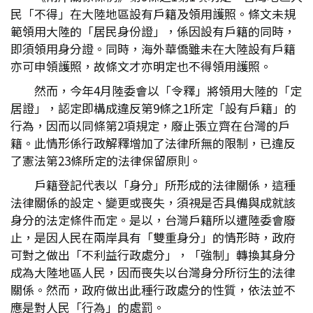
民「不得」在大陸地區設有戶籍及領用護照。條文未規
範領用大陸的「居民身份證」，係因設有戶籍的同時，
即須領用身分證。同時，海外華僑雖未在大陸設有戶籍
亦可申領護照，故條文才亦明定也不得領用護照。
然而，今年4月陸委會以「令釋」將領用大陸的「定
居證」，認定即構成違反第9條之1所定「設有戶籍」的
行為，因而以同條第2項規定，廢止張立齊在台灣的戶
籍。此情形係行政解釋增加了法律所無的限制，已違反
了憲法第23條所定的法律保留原則。
戶籍登記代表以「身分」所形成的法律關係，這種
法律關係的設定、變更或喪失，須視是否具備與成就該
身分的法定條件而定。是以，台灣戶籍所以遭陸委會廢
止，是因人民在兩岸具有「雙重身分」的情形時，政府
可對之做出「不利益行政處分」，「強制」轉換其身分
成為大陸地區人民，因而喪失以台灣身分所衍生的法律
關係。然而，政府做出此種行政處分的性質，依法並不
應是對人民「行為」的處罰。