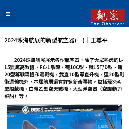
2024珠海航展的新型航空器(一)│王尊平
2024
珠海航展展示各型航空器，除了大眾熟悉的L-
15
獵鷹高教機，FC-1
梟龍、殲10C
型、殲15T/D
型、殲
20
型等戰轟機和電戰機，武直10
型等直升機，運20
型戰
術運輸機外，本屆航展還有許多新奇事物，包括殲35A
型艦載機、白帝乙型空天戰機、大型浮空器（空飄動力
飛船）等。