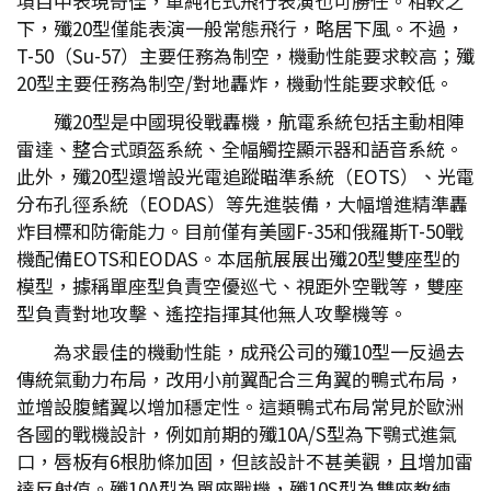
項目中表現奇佳，單純花式飛行表演也可勝任。相較之
下，殲20型僅能表演一般常態飛行，略居下風。不過，
T-50（Su-57）主要任務為制空，機動性能要求較高；殲
20型主要任務為制空/對地轟炸，機動性能要求較低。
殲20型是中國現役戰轟機，航電系統包括主動相陣
雷達、整合式頭盔系統、全幅觸控顯示器和語音系統。
此外，殲20型還增設光電追蹤瞄準系統（EOTS）、光電
分布孔徑系統（EODAS）等先進裝備，大幅增進精準轟
炸目標和防衛能力。目前僅有美國F-35和俄羅斯T-50戰
機配備EOTS和EODAS。本屆航展展出殲20型雙座型的
模型，據稱單座型負責空優巡弋、視距外空戰等，雙座
型負責對地攻擊、遙控指揮其他無人攻擊機等。
為求最佳的機動性能，成飛公司的殲10型一反過去
傳統氣動力布局，改用小前翼配合三角翼的鴨式布局，
並增設腹鰭翼以增加穩定性。這類鴨式布局常見於歐洲
各國的戰機設計，例如前期的殲10A/S型為下鶚式進氣
口，唇板有6根肋條加固，但該設計不甚美觀，且增加雷
達反射值。殲10A型為單座戰機，殲10S型為雙座教練