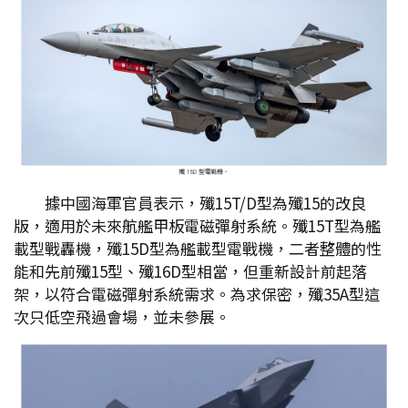
據中國海軍官員表示，殲15T/D型為殲15的改良
版，適用於未來航艦甲板電磁彈射系統。殲15T型為艦
載型戰轟機，殲15D型為艦載型電戰機，二者整體的性
能和先前殲15型、殲16D型相當，但重新設計前起落
架，以符合電磁彈射系統需求。為求保密，殲35A型這
次只低空飛過會場，並未參展。