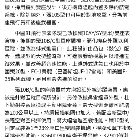
機，採用縱列雙座設計，後方機背隆起內置多餘的航電
系統。除訓練外，殲10S型也可用於對地攻擊，分為前
座飛行員和後座武器官。
中國81飛行表演隊現已改換殲10AY/SY型單/雙座表
演機。後期的殲10B/C型單座戰機，簡化機身外觀以利
匿蹤，並改為蚌式進氣口。此種設計由凸包（鼓包）配
合一體成型的大型整流罩，可遮蔽發動機葉片以增進匿
蹤效果，並改善超音速性能。上述蚌式進氣口也用於中
國殲20型、FC-1梟龍（巴基斯坦JF-17雷電）和美國F-
35系列戰機，是目前最先進的設計。
殲10B/C型的座艙罩前方增設紅外線追蹤裝置，應
該是針對匿蹤目標所設計。另修改機鼻雷達罩外型，杜
卜勒射控雷達換成主動相陣雷達，最大搜索距離可能增
為200公里以上，持續掃描範圍也加大。若配合新型中/
長程空對空飛彈使用，將大幅增進空戰性能。殲10型的
固定武裝為1門23公厘口徑雙聯裝機砲，機腹和翼下掛點
可攜帶副油箱、KG600/800自衛干擾吊艙、KZ900偵測