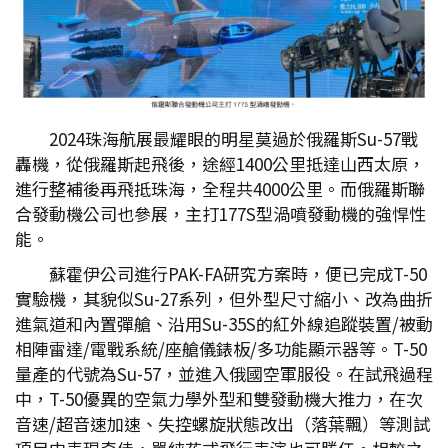
2024珠海航展最耀眼的明星莫過於俄羅斯Su-57戰
轟機，從俄羅斯起飛後，途經1400公里抵達山西太原，
進行整補後再飛抵珠海，全程共4000公里。而俄羅斯聯
合發動機公司也參展，主打177S型渦噴發動機的強悍性
能。
蘇霍伊公司進行PAK-FA研究方案時，便已完成T-50
實驗機，其貌似Su-27系列，但外型尺寸縮小、改為曲折
進氣道和內置彈艙、沿用Su-35S的紅外線追蹤裝置/被動
相陣雷達/電戰系統/座艙儀錶板/多功能顯示器等。T-50
量產的代號為Su-57，並進入俄國空軍服役。在試飛過程
中，T-50優異的空氣力學外型和雙發動機大推力，在次
音速/超音速加速、失控螺旋狀態改出（落葉飄）等測試