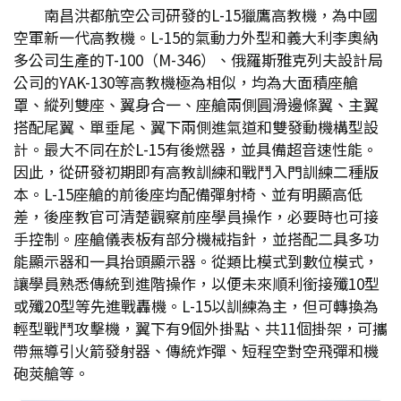
南昌洪都航空公司研發的L-15獵鷹高教機，為中國
空軍新一代高教機。L-15的氣動力外型和義大利李奧納
多公司生產的T-100（M-346）、俄羅斯雅克列夫設計局
公司的YAK-130等高教機極為相似，均為大面積座艙
罩、縱列雙座、翼身合一、座艙兩側圓滑邊條翼、主翼
搭配尾翼、單垂尾、翼下兩側進氣道和雙發動機構型設
計。最大不同在於L-15有後燃器，並具備超音速性能。
因此，從研發初期即有高教訓練和戰鬥入門訓練二種版
本。L-15座艙的前後座均配備彈射椅、並有明顯高低
差，後座教官可清楚觀察前座學員操作，必要時也可接
手控制。座艙儀表板有部分機械指針，並搭配二具多功
能顯示器和一具抬頭顯示器。從類比模式到數位模式，
讓學員熟悉傳統到進階操作，以便未來順利銜接殲10型
或殲20型等先進戰轟機。L-15以訓練為主，但可轉換為
輕型戰鬥攻擊機，翼下有9個外掛點、共11個掛架，可攜
帶無導引火箭發射器、傳統炸彈、短程空對空飛彈和機
砲莢艙等。