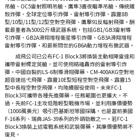
吊艙、OC5雷射照明吊艙、鷹隼3晝夜瞄準吊艙、傳統鐵
殼炸彈、全球定位導引炸彈、雷射導引炸彈、霹靂8B
型/10型/11型/12型空對空飛彈、鷹擊91反輻射飛彈。酬
載最重者為500公斤級武器系統，包括GB1/GB3雷射導
引炸彈、GB2A滑翔增程衛星導引炸彈、GB3A滑翔增程
雷射導引炸彈，和最新問世的GB6A動力增程布撒武器。
成飛公司已公布FC-1 Block3將換裝主動相陣雷達和
攜帶雷射標定莢艙，並可使用精確轟炸的雷射導引炸
彈。中國自製的LS-6制導滑翔彈藥、CM-400AKG空對地
超音速巡弋飛彈、霹靂10E型短程空對空飛彈、霹靂15
型中長程空對空飛彈，均陸續服役使用。未來FC-1
Block3可攜帶各種先進彈藥，任務範圍也更擴大。不
過，先前FC-1主攻低階輕型戰機市場，並利用廉價優勢
（1000萬美元）吸引巴基斯坦等國採購，也是當前美國
F-16系列、瑞典JAS-39系列的外銷勁敵之一。若FC-1
Block3換裝上述電戰系統和武裝彈藥，其廉價優勢將不
復見。