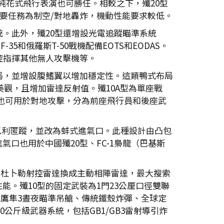
純花式飛行表演也可勝任。相較之下，殲20型
型主要任務為制空/對地轟炸，機動性能要求較低。
。此外，殲20型還增設光電追蹤瞄準系統
和俄羅斯T-50戰機配備EOTS和EODAS。
控指揮其他無人攻擊機等。
局，並增設腹鰭翼以增加穩定性。這類鴨式布局
美觀，且增加雷達反射值。殲10A型為單座戰
型也可用於對地攻擊，分為前座飛行員和後座武
外觀以利匿蹤，並改為蚌式進氣口。此種設計由凸包
口也用於中國殲20型、FC-1梟龍（巴基斯
，杜卜勒射控雷達換成主動相陣雷達，最大搜索
能。殲10型的固定武裝為1門23公厘口徑雙聯
艙、鷹隼3晝夜瞄準吊艙、傳統鐵殼炸彈、全球定
0公斤級武器系統，包括GB1/GB3雷射導引炸