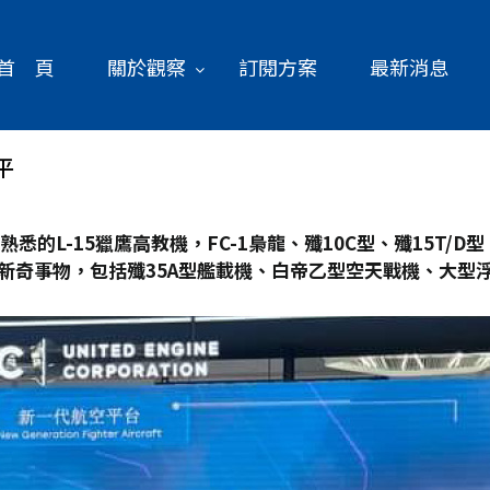
首 頁
關於觀察
訂閱方案
最新消息
平
悉的L-15
獵鷹高教機，FC-1
梟龍、殲10C
型、殲15T/D
型
新奇事物，包括殲35A
型艦載機、白帝乙型空天戰機、大型