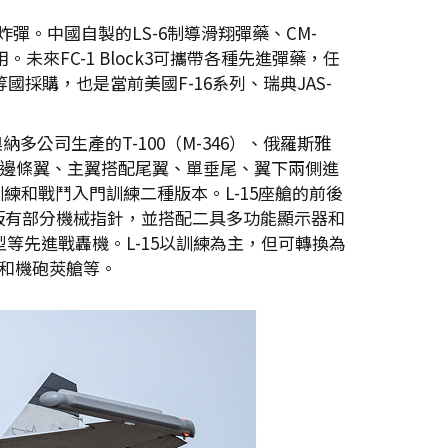
炸彈。中國自製的LS-6制導滑翔彈藥、CM-
未來FC-1 Block3可攜帶各種先進彈藥，任
採購，也是當前美國F-16系列、瑞典JAS-
多公司生產的T-100（M-346）、俄羅斯雅
滑邊條翼、主翼搭配尾翼、單垂尾、翼下兩側進
練和戰鬥入門訓練二種版本。L-15座艙的前後
板有部分機械指針，並搭配二具多功能顯示器和
等先進戰轟機。L-15以訓練為主，但可轉換為
彈和機砲莢艙等。