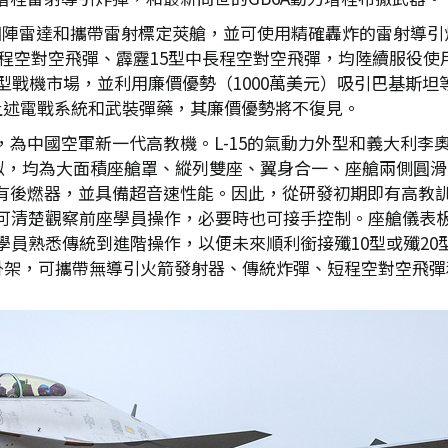
裝主動相陣雷達和攜帶雷射標定莢艙，並可使用精確轟炸的雷射導引
短程空對空飛彈、霹靂15型中長程空對空飛彈，均陸續服役使用。
型戰機市場，並利用廉價優勢（1000萬美元）吸引巴基斯坦等國
3換裝上述電戰系統和武裝彈藥，其廉價優勢將不復見。
，為中國空軍新一代高教機。L-15的氣動力外型和義大利李奧納
為相似，均為大面積座艙罩、縱列雙座、翼身合一、座艙兩側圓
5有後燃器，並具備超音速性能。因此，從研發初期即有高教訓
可清楚觀察前座學員操作，必要時也可接手控制。座艙儀表
員熟悉傳統到進階操作，以便未來順利銜接殲10型或殲20型
個掛架，可攜帶無導引火箭發射器、傳統炸彈、短程空對空飛