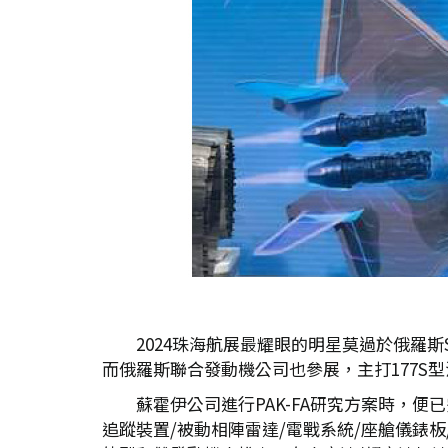
2024珠海航展最耀眼的明星莫過於俄羅斯
而俄羅斯聯合發動機公司也參展，主打177S
蘇霍伊公司進行PAK-FA研究方案時，便已
追蹤裝置/被動相陣雷達/電戰系統/座艙儀錶板/