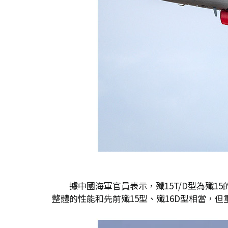
據中國海軍官員表示，殲15T/D型為殲1
整體的性能和先前殲15型、殲16D型相當，