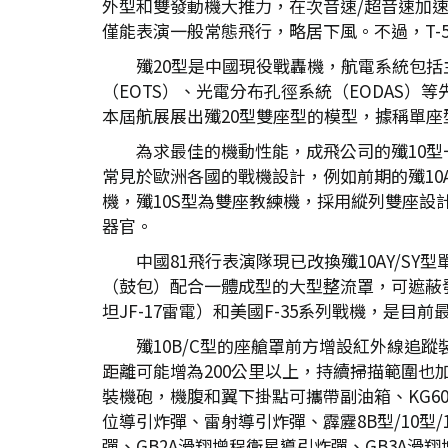
外型和雙發動機大推力，在次音速/超音速加
僅能表演一般常態飛行，略居下風。不過，T-5
殲20型是中國現役戰轟機，航電系統包
（EOTS）、光電分布孔徑系統（EODAS）等
本屆航展展出殲20型雙座型的模型，據稱單
為求最佳的機動性能，成飛公司的殲10
常見於歐洲各國的戰機設計，例如前期的殲10
機，殲10S型為雙座教練機，採用縱列雙座設
器官。
中國81飛行表演隊現已改換殲10AY/S
（鼓包）配合一體成型的大型整流罩，可遮蔽發
坦JF-17雷電）和美國F-35系列戰機，是目
殲10B/C型的座艙罩前方增設紅外線
距離可能增為200公里以上，持續掃描範圍也
裝機砲，機腹和翼下掛點可攜帶副油箱、KG60
位導引炸彈、雷射導引炸彈、霹靂8B型/10型/
彈、GB2A滑翔增程衛星導引炸彈、GB3A滑