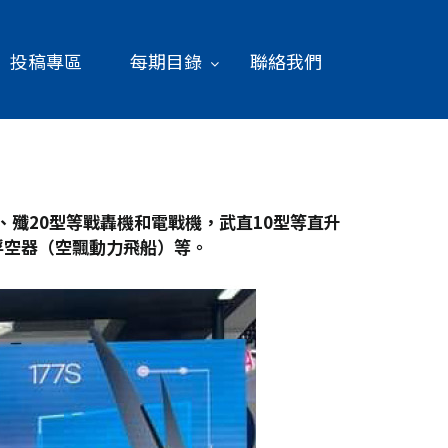
投稿專區
每期目錄
聯絡我們
、殲20
型等戰轟機和電戰機，武直10
型等直升
浮空器（空飄動力飛船）等。