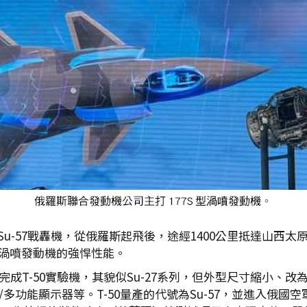
Su-57戰轟機，從俄羅斯起飛後，途經1400公里抵達山西太
型渦噴發動機的強悍性能。
完成T-50實驗機，其貌似Su-27系列，但外型尺寸縮小、改
多功能顯示器等。T-50量產的代號為Su-57，並進入俄國