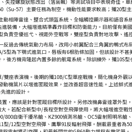
速、失控螺旋狀態改出（落葉飄）等測試項目中表現奇佳，單
0（Su-57）主要任務為制空，機動性能要求較高；殲20
括主動相陣雷達、整合式頭盔系統、全幅觸控顯示器和語音系統
先進裝備，大幅增進精準轟炸目標和防衛能力。目前僅有美國F-35
座型負責空優巡弋、視距外空戰等，雙座型負責對地攻擊、遙
型一反過去傳統氣動力布局，改用小前翼配合三角翼的鴨式布
A/S型為下鶚式進氣口，唇板有6根肋條加固，但該設計不甚
計，後方機背隆起內置多餘的航電系統。除訓練外，殲10S
Y型單/雙座表演機。後期的殲10B/C型單座戰機，簡化機身
動機葉片以增進匿蹤效果，並改善超音速性能。上述蚌式進氣
前最先進的設計。
追蹤裝置，應該是針對匿蹤目標所設計。另修改機鼻雷達罩外型
加大。若配合新型中/長程空對空飛彈使用，將大幅增進空戰性
0/800自衛干擾吊艙、KZ900偵測吊艙、OC5雷射照明吊
11型/12型空對空飛彈、鷹擊91反輻射飛彈。酬載最重者為50
翔增程雷射導引炸彈，和最新問世的GB6A動力增程布撒武器。