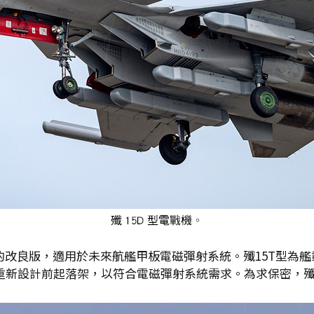
5的改良版，適用於未來航艦甲板電磁彈射系統。殲15T型為
但重新設計前起落架，以符合電磁彈射系統需求。為求保密，殲