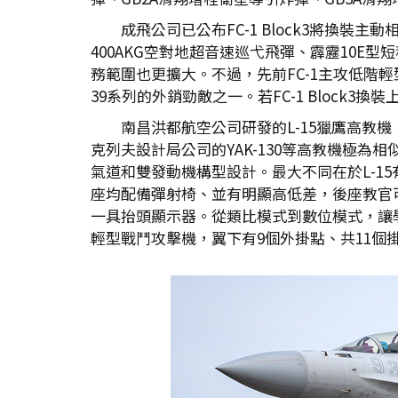
成飛公司已公布FC-1 Block3將換
400AKG空對地超音速巡弋飛彈、霹靂10E型
務範圍也更擴大。不過，先前FC-1主攻低階輕
39系列的外銷勁敵之一。若FC-1 Block
南昌洪都航空公司研發的L-15獵鷹高教機
克列夫設計局公司的YAK-130等高教機極
氣道和雙發動機構型設計。最大不同在於L-1
座均配備彈射椅、並有明顯高低差，後座教官
一具抬頭顯示器。從類比模式到數位模式，讓學
輕型戰鬥攻擊機，翼下有9個外掛點、共11