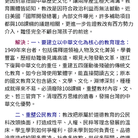
更因刻意扭曲中華歷史文化，讓兩岸產生極大鴻溝。教
育團體皆認知，教改是因符合政治利益而無法撼動。近
日美國「國際開發總署」內部文件曝光，許多補助項目
都與108課綱的議題相關，更進一步佐證教改有西方勢力
介入，難怪完全不顧台灣孩子的前途。
解決：
一、要建立以中華文化為核心的教育理念：
1949年來台者，包括儒釋道領袖人物及文化菁英，學養
豐富，歷經劫難後見識高遠。眼見大陸發動文革，遂扛
下復興中華文化的重任，重建五四運動後殘破的傳統文
化教育。如今台灣使用繁體字，能直接閱讀古文；原本
的國文教育又包含語文、文學、文化，淵博深刻，種種
成就得來不易。必須廢除108課綱，重整教材內容，文、
史、哲三管齊下，清理西方思維的遺毒，發揚台灣的中
華文化優勢。
二、重整公民教育：
教改把原屬於道德教育的公民
科改頭換面，打造成性平、人權、民粹等理念發展的溫
床。學生學到如何爭權利，卻未學到如何負責任。品德
淪喪造成校園多霸凌、社會多詐欺、世代多隔閡，使識