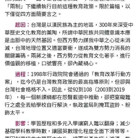
「兩制」下繼續執行目前這種教育政策。限於篇幅，以
下僅從四方面簡要言之。
起因：
台灣是以漢民族為主的地區，300年來深受中
華歷史文化教育的薰陶，所謂中華民族共同體意識本應
是血脈中的天然基因。但西方勢力謀我中華之心從未消
減，台灣地理位置又適當要衝，遂成為雙方勢力消長的
關鍵籌碼。兩蔣之後，西方勢力從教育文化著手，進行
價值觀的移植，口號響亮，卻內藏禍心。
過程：
1998年行政院院會通過的「教育改革行動方
案」，迄今仍是台灣教育政策的最高指導原則，但卻與
台灣社會格格不入。因此，從92到108（2003到2019
年），每一個新課綱都在怨聲載道中推動，卻把窒礙難
行之處全丟給學校自行解決，執政當局則掩耳盜鈴、粉
飾太平。
影響：
學習歷程和多元入學讓窮人難以翻身；減少
基礎學科教學時數，讓國英數理化程度全面下滑等等。