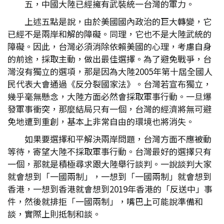
五，中國大陸已經擁有武裝統一台灣的軍力。
上述五點是說，由於美國國內政治的巨大轉變，它
已經不是兩岸和解的障礙。同理，它也不是大陸武統的
障礙。因此，台灣必須消除依賴美國的心理，考慮自身
的前途，採取主動，做出最佳選擇。為了避免戰爭，台
灣沒有獨立的選項，那是因為大陸2005年第十屆全國人
民代表大會通過《反分裂國家法》。台灣若宣布獨立，
幾乎毫無懸念，大陸方面必然會採取軍事行動。一旦爆
發軍事衝突，那麼結局只有一個，台灣的經濟將無可避
免地遭到重創，基本上非常自由的環境也將消失。
如果要選擇和平解決兩岸問題，台灣方面不應被動
等待，寄望大陸不採取軍事行動。台灣最好的選擇只有
一個，那就是積極尋求跟大陸舉行談判。一說談判大家
就會想到「一國兩制」，一想到「一國兩制」就會想到
香港，一想到香港就會想到2019年香港的「反送中」事
件，然後就排拒「一國兩制」，嘴巴上可能說準備和
談，實際上則抵制和談。