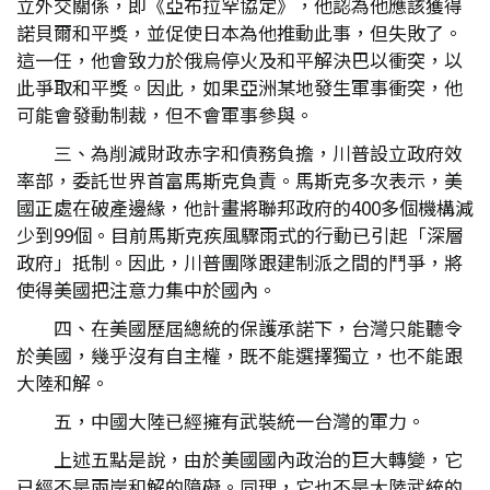
立外交關係，即《亞布拉罕協定》，他認為他應該獲得
諾貝爾和平獎，並促使日本為他推動此事，但失敗了。
這一任，他會致力於俄烏停火及和平解決巴以衝突，以
此爭取和平獎。因此，如果亞洲某地發生軍事衝突，他
可能會發動制裁，但不會軍事參與。
三、為削減財政赤字和債務負擔，川普設立政府效
率部，委託世界首富馬斯克負責。馬斯克多次表示，美
國正處在破產邊緣，他計畫將聯邦政府的400多個機構減
少到99個。目前馬斯克疾風驟雨式的行動已引起「深層
政府」抵制。因此，川普團隊跟建制派之間的鬥爭，將
使得美國把注意力集中於國內。
四、在美國歷屆總統的保護承諾下，台灣只能聽令
於美國，幾乎沒有自主權，既不能選擇獨立，也不能跟
大陸和解。
五，中國大陸已經擁有武裝統一台灣的軍力。
上述五點是說，由於美國國內政治的巨大轉變，它
已經不是兩岸和解的障礙。同理，它也不是大陸武統的