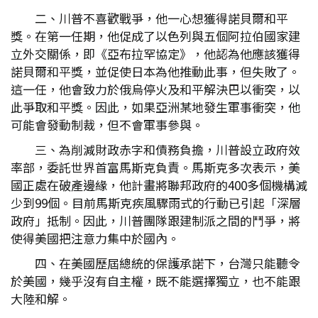
二、川普不喜歡戰爭，他一心想獲得諾貝爾和平
獎。在第一任期，他促成了以色列與五個阿拉伯國家建
立外交關係，即《亞布拉罕協定》，他認為他應該獲得
諾貝爾和平獎，並促使日本為他推動此事，但失敗了。
這一任，他會致力於俄烏停火及和平解決巴以衝突，以
此爭取和平獎。因此，如果亞洲某地發生軍事衝突，他
可能會發動制裁，但不會軍事參與。
三、為削減財政赤字和債務負擔，川普設立政府效
率部，委託世界首富馬斯克負責。馬斯克多次表示，美
國正處在破產邊緣，他計畫將聯邦政府的400多個機構減
少到99個。目前馬斯克疾風驟雨式的行動已引起「深層
政府」抵制。因此，川普團隊跟建制派之間的鬥爭，將
使得美國把注意力集中於國內。
四、在美國歷屆總統的保護承諾下，台灣只能聽令
於美國，幾乎沒有自主權，既不能選擇獨立，也不能跟
大陸和解。