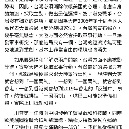
障礙。因此，台灣必須消除依賴美國的心理，考慮自身
的前途，採取主動，做出最佳選擇。為了避免戰爭，台
灣沒有獨立的選項，那是因為大陸2005年第十屆全國人
民代表大會通過《反分裂國家法》。台灣若宣布獨立，
幾乎毫無懸念，大陸方面必然會採取軍事行動。一旦爆
發軍事衝突，那麼結局只有一個，台灣的經濟將無可避
免地遭到重創，基本上非常自由的環境也將消失。
如果要選擇和平解決兩岸問題，台灣方面不應被動
等待，寄望大陸不採取軍事行動。台灣最好的選擇只有
一個，那就是積極尋求跟大陸舉行談判。一說談判大家
就會想到「一國兩制」，一想到「一國兩制」就會想到
香港，一想到香港就會想到2019年香港的「反送中」事
件，然後就排拒「一國兩制」，嘴巴上可能說準備和
談，實際上則抵制和談。
川普第一任時向中國發動了貿易戰和科技戰，同時
歐美諸國還聯合抵制新疆棉、積極支持香港獨立運動
（「反送中」是獨立運動的一部分）。我們無從得知哪