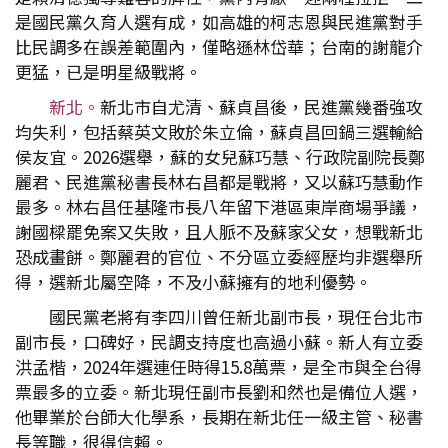
是國民黨久育人選有成，如高雄的柯志恩與民進黨對手
比民調多在誤差範圍內，僅略遜林岱華；台南的謝龍介
更猛，已是明星級戰將。
新北。
新北市自尤清、蘇貞昌後，民進黨幾番強攻
均失利，包括蔡英文敗於朱立倫，蘇貞昌回鍋三選輸給
侯友宜。2026選舉，蘇的女兒蘇巧慧、行政院副院長鄭
麗君、民進黨秘書長林右昌都是戰將，又以蘇巧慧動作
最多。林右昌任基隆市長八年留下港區東岸商場爭議，
謝國樑罷免案又失敗，且人脈不及蘇家父女，想戰新北
恐成畫餅。鄭麗君的官位、不分區立委經歷均非選舉所
得，選新北屬空降，不及小蘇擁有的地利優勢。
國民黨老將有李四川曾任新北副市長，現任台北市
副市長，口碑好，民調支持度也高過小蘇。新人有立委
洪孟楷，2024年選連任時得15.8萬票，是全市與全台得
票最多的立委。新北現任副市長劉和然也是備位人選，
他畢業於台師大化學系，長期在新北任一級主管、秘書
長等職，很得信賴。