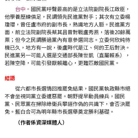
台中。
國民黨呼聲最高的是立法院副院長江啟臣，
他學養歷練俱足，民調領先民進黨對手；其次有立委楊
瓊瓔，曾任盧市府的副市長，熟識地方人脈。民進黨方
面，前立法院副院長蔡其昌曾對戰盧秀燕，落後20餘萬
票；但今之民調勝過黨內有意參選同志。立委何欣純待
機已久，地方有一說，後盧時代是江、何的王后對決。
民進黨另一可能人選是交通部長陳世凱（直屬賴系），
若陳空降，可能引發厭賴離心，更難匹敵國民黨。
結語
從六都市長選情回推罷免結果，國民黨執政縣市絕
不會坐視同黨立委遭惡罷。朝野提早動員練兵，國民
黨、民眾黨在掃除綠衛兵攀誣作偽的共識下，會否決罷
免。藍白合可為明年縣市長選舉奠定勝利基礎。
（作者係資深媒體人）