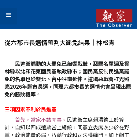
從六都市長選情預判大罷免結果│林松青
民進黨煽動的大罷免已敲響戰鼓，惡罷名單遍及雲
林縣以北和花東國民黨執政縣市；國民黨反制民進黨罷
免的名單也從雙北、台中往南延伸。這場惡戰會打光照
亮2026
年縣市長選，同理六都市長的選情也會呈現出罷
免的勝敗機率。
三項因素不利於民進黨
首先，當家不該鬧事。
民進黨主席賴清德工於算
計，自知以四成選票當上總統，同黨立委席次少於在野
黨，政治能量必弱，乃藉行政和司法權纏鬥，加上網工