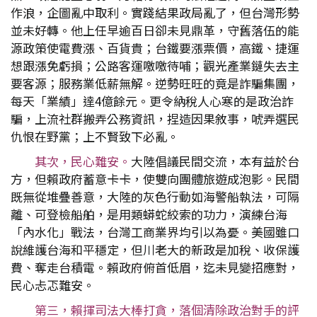
作浪，企圖亂中取利。實踐結果政局亂了，但台灣形勢
並未好轉。他上任早逾百日卻未見鼎革，守舊落伍的能
源政策使電費漲、百貨貴；台鐵要漲票價，高鐵、捷運
想跟漲免虧損；公路客運噭噭待哺；觀光產業鏈失去主
要客源；服務業低薪無解。逆勢旺旺的竟是詐騙集團，
每天「業績」達4億餘元。更令納稅人心寒的是政治詐
騙，上流社群搬弄公務資訊，捏造因果敘事，唬弄選民
仇恨在野黨；上不賢致下必亂。
其次，民心難安。
大陸倡議民間交流，本有益於台
方，但賴政府蓄意卡卡，使雙向團體旅遊成泡影。民間
既無從堆疊善意，大陸的灰色行動如海警船執法，可隔
離、可登檢船舶，是用類蟒蛇絞索的功力，演練台海
「內水化」戰法，台灣工商業界均引以為憂。美國雖口
說維護台海和平穩定，但川老大的新政是加稅、收保護
費、奪走台積電。賴政府俯首低眉，迄未見變招應對，
民心忐忑難安。
第三，賴揮司法大棒打貪，落個清除政治對手的評