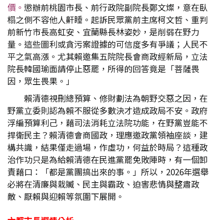
價。
懲辦前桃園市長、前行政院副院長鄭文燦，意在臥
榻之側不容他人鼾睡。起訴民眾黨前主席柯文哲、重判
前新竹市長高虹安、宜蘭縣長林姿妙，是削弱在野力
量。這些圖利或貪污案證據的可信度多有爭議；人民不
平之氣高漲。尤其賴邀集五院院長會商政經新局，立法
院長韓國瑜面請停止惡罷，所得的回答竟是「菩薩畏
因，眾生畏果。」
賴清德視刪總預算、修財劃法為朝野交惡之因，在
野黨立委則認為賴不服從多數決才造成政局不安。政府
浮編預算利己，藉司法消耗立法院功能，在野黨豈能不
捍衛民主？賴清德會商國政，理應邀政黨領袖座談，建
構共識，結果僅走過場，作虛功，何益於時局？這種政
治作功只是為給賴清德在民進黨罷免敗陣時，有一個卸
責藉口：「都是黨團搞出來的事。」所以，2026年選舉
必將在清廉與栽贓、民主與霸政、迫害悲情與整肅政
敵、厭賴與迎賴等氛圍下展開。