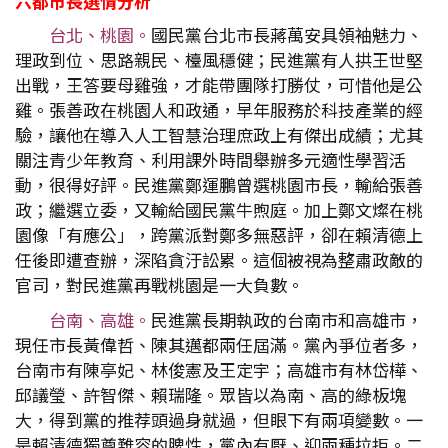
六都市長選情分析
台北、桃園。
國民黨台北市長蔣萬安具領袖魅力、
理政到位、思路親民、檯風穩健；民進黨有人拱王世堅
出戰，王答要母雞強，才能帶團隊打勝仗，可惜他是公
雞。張善政在桃園人和政通，早年服務於科技產業的經
驗，讓他在導入人工智慧治理庶政上有傑出成績；尤其
關注青少年教育、利用課外時間舉辦多元適性學習活
動，很得好評。民進黨鄭運鵬曾選桃園市長，輸給張善
政；繼選立委，又輸給國民黨牛煦庭。加上鄭文燦在桃
園像「有應公」，跨黨派對鄭多無惡評，卻在賴清德上
任後即遭查辦，深陷貪汙訟累。這個被視為整肅政敵的
官司，對民進黨再戰桃園是一大負數。
台南、高雄。
民進黨長期執政的台南市和高雄市，
現任市長黃偉哲、陳其邁都兩任屆滿。黨內爭位者多，
台南市有陳亭妃、林俊憲及王定宇；高雄市有林岱樺、
邱議瑩、許智傑、賴瑞隆。眾皆以為南、高的綠板塊
大，得到黨的推荐頭過身就過，但眼下有兩項變數。一
是賴清德獨尊難容的脾性，黨內有厭、迎兩種拉拒。二