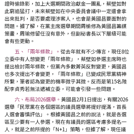
證時偷錄影，加上大選期間政治獻金一團亂，蔡壁如對
此窮追猛打，未來蔡壁如在中央委員會議中一定還會拿
出來批判，是否要處理涉案人，也會是黃國昌要面對的
問題。據了解，在黨主席選舉期間周榆修為黃國昌籌謀
策畫，周瑜修留任沒有意外，但副秘書長以下層級可能
會有些更動。
五、「兩年條款」。
從去年就有不少傳言，現任8位
立委中有人想變更「兩年條款」，蔡壁如參選主席時也
提出檢討兩年條款，但黨內多數菁英反對變更，黃國昌
也多次提出不會變更，「兩年條款」已變成民眾黨精神
所繫，筆者認為變更的機率微乎其微。反而是第15名陸
配李貞秀若無法遞補立委，可能會引發一些問題。
六、布局2026選舉。
黃國昌2月1日提出，有關2026
選舉「民眾黨在各個選區的議員選舉將提好提滿，首長
人選會審慎評估」。根據黃國昌之前的說法，就是各選
區至少要有一人參選，現在有議員的選區考慮多提名一
人，就是之前所提的「N+1」策略，但據了解，現任議