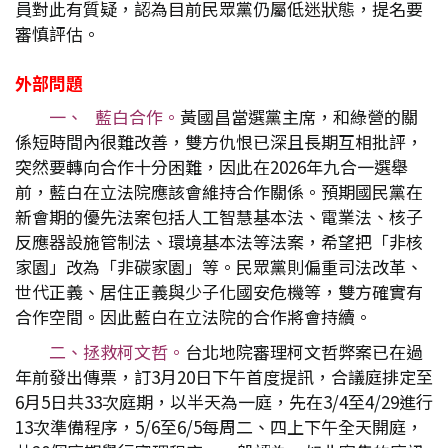
員對此有質疑，認為目前民眾黨仍屬低迷狀態，提名要
審慎評估。
外部問題
一、 藍白合作。
黃國昌當選黨主席，和綠營的關
係短時間內很難改善，雙方仇恨已深且長期互相批評，
突然要轉向合作十分困難，因此在2026年九合一選舉
前，藍白在立法院應該會維持合作關係。預期國民黨在
新會期的優先法案包括人工智慧基本法、電業法、核子
反應器設施管制法、環境基本法等法案，希望把「非核
家園」改為「非碳家園」等。民眾黨則偏重司法改革、
世代正義、居住正義與少子化國安危機等，雙方確實有
合作空間。因此藍白在立法院的合作將會持續。
二、拯救柯文哲。
台北地院審理柯文哲弊案已在過
年前發出傳票，訂3月20日下午首度提訊，合議庭排定至
6月5日共33次庭期，以半天為一庭，先在3/4至4/29進行
13次準備程序，5/6至6/5每周二、四上下午全天開庭，