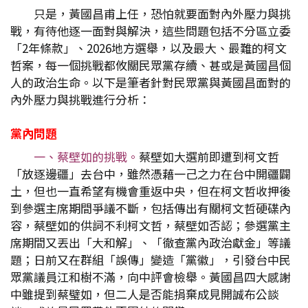
只是，黃國昌甫上任，恐怕就要面對內外壓力與挑
戰，有待他逐一面對與解決，這些問題包括不分區立委
「2年條款」、2026地方選舉，以及最大、最難的柯文
哲案，每一個挑戰都攸關民眾黨存續、甚或是黃國昌個
人的政治生命。以下是筆者針對民眾黨與黃國昌面對的
內外壓力與挑戰進行分析：
黨內問題
一、蔡壁如的挑戰。
蔡壁如大選前即遭到柯文哲
「放逐邊疆」去台中，雖然憑藉一己之力在台中開疆闢
土，但也一直希望有機會重返中央，但在柯文哲收押後
到參選主席期間爭議不斷，包括傳出有關柯文哲硬碟內
容，蔡壁如的供詞不利柯文哲，蔡壁如否認；參選黨主
席期間又丟出「大和解」、「徹查黨內政治獻金」等議
題；日前又在群組「誤傳」變造「黨徽」，引發台中民
眾黨議員江和樹不滿，向中評會檢舉。黃國昌四大感謝
中雖提到蔡璧如，但二人是否能捐棄成見開誠布公談