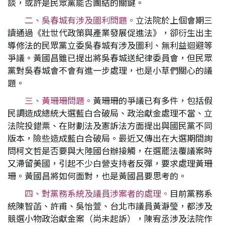
談，或許是民眾黨能否團結的關鍵。
二、吳春城有涉及圖利問題。
立法院於上個會期三
讀通過《壯世代政策與產業發展促進法》，卻衍生出主
導修法的民眾黨立委吳春城有涉及圖利、無利益迴避等
爭議。黃國昌雖已提出將吳春城送紀律委員會，但民眾
黨對吳春城會不會有進一步處理，也是小草們關心的議
題。
三、黃珊珊問題。
黃珊珊的爭議已有多件，包括假
民調造成總統大選藍白合破局、政治獻金處理不當、立
法院投錯票、在財劃法及憲訴法方面提出與國民黨不同
版本，險些造成藍白合破局。最近又傳出在大選期間詢
問柯文哲是否要與大陸國台辦接觸，在選罷法覆議案時
又滯留美國，引起不少白營支持者反彈，要求處理黃珊
珊。黃國昌將如何面對，也是黃國昌要思考的。
四、對黨務系統及議員涉案者的處理。
目前黨務系
統陳智菡、許甫、吳怡萱、台北市議員黃瀞瑩，都涉及
競選小物政治獻金案（尚未起訴），陳宥丞涉及法院作