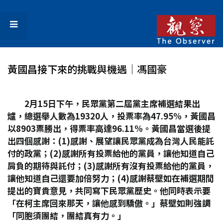
黃國昌接下來的挑戰與機遇│馮國豪
2
月15
日下午，民眾黨第二屆黨主席補選結果出
爐，總選舉人數為19320
人，投票率為47.95%
，黃國昌
以8903
票勝出，得票率高達96.11%
。黃國昌當選後提
出四個感謝：(1)
感謝、展望讓民眾黨成為台灣人民能託
付的政黨；(2)
感謝所有投票給他的黨員，讓他知道自己
肩負的期待與託付；(3)
感謝所有沒有投票給他的黨員，
讓他知道自己還要加倍努力；(4)
感謝蔡壁如在補選期間
提出的寶貴意見，共同寫下民眾黨歷史。他同時表示要
「在柯主席回來那天，讓他感到驕傲。」蔡壁如則強調
「同胞須團結，團結真有力。」