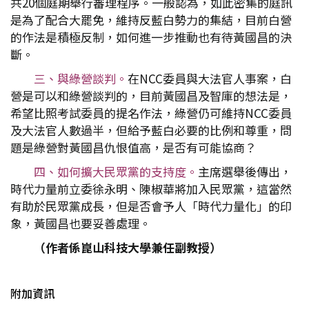
共20個庭期舉行審理程序。一般認為，如此密集的庭訊
是為了配合大罷免，維持反藍白勢力的集結，目前白營
的作法是積極反制，如何進一步推動也有待黃國昌的決
斷。
三、與綠營談判。
在NCC委員與大法官人事案，白
營是可以和綠營談判的，目前黃國昌及智庫的想法是，
希望比照考試委員的提名作法，綠營仍可維持NCC委員
及大法官人數過半，但給予藍白必要的比例和尊重，問
題是綠營對黃國昌仇恨值高，是否有可能協商？
四、如何擴大民眾黨的支持度。
主席選舉後傳出，
時代力量前立委徐永明、陳椒華將加入民眾黨，這當然
有助於民眾黨成長，但是否會予人「時代力量化」的印
象，黃國昌也要妥善處理。
（作者係崑山科技大學兼任副教授）
附加資訊