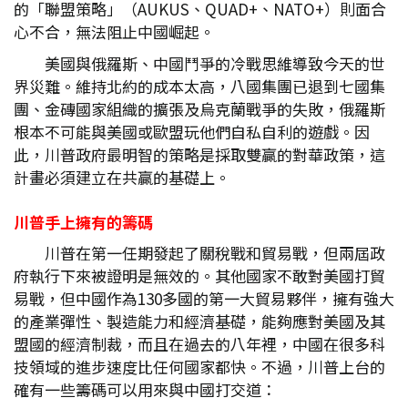
的「聯盟策略」（AUKUS、QUAD+、NATO+）則面合
心不合，無法阻止中國崛起。
美國與俄羅斯、中國鬥爭的冷戰思維導致今天的世
界災難。維持北約的成本太高，八國集團已退到七國集
團、金磚國家組織的擴張及烏克蘭戰爭的失敗，俄羅斯
根本不可能與美國或歐盟玩他們自私自利的遊戲。因
此，川普政府最明智的策略是採取雙贏的對華政策，這
計畫必須建立在共贏的基礎上。
川普手上擁有的籌碼
川普在第一任期發起了關稅戰和貿易戰，但兩屆政
府執行下來被證明是無效的。其他國家不敢對美國打貿
易戰，但中國作為130多國的第一大貿易夥伴，擁有強大
的產業彈性、製造能力和經濟基礎，能夠應對美國及其
盟國的經濟制裁，而且在過去的八年裡，中國在很多科
技領域的進步速度比任何國家都快。不過，川普上台的
確有一些籌碼可以用來與中國打交道：