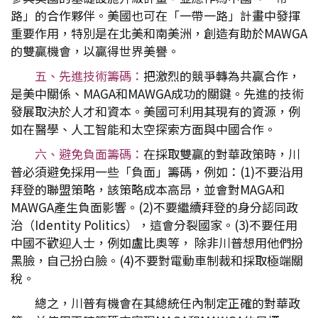
路」的合作夥伴。美國也可在「一帶一路」計畫中發揮
重要作用，特別是在北美和南美洲，創造有助於MAWGA
的雙贏機會，以贏得世界美譽。
五、先進技術籌碼：
把激烈的競爭轉為共贏合作，
是美中關係、MAGA和MAWGA成功的關鍵。先進的技術
發展取決於人才和資本。美國可利用其現有的資源，例
如在醫學、人工智能和太空探索方面與中國合作。
六、避免負面籌碼：
在採取雙贏的對華政策時，川
普必須避免採用一些「負面」籌碼，例如：(1)不要沿用
拜登的聯盟策略，該策略成本高昂，並會對MAGA和
MAWGA產生負面影響。(2)不要繼續拜登的身分認同政
治（Identity Politics），這會分裂國家。(3)不要任用
中國不歡迎人士，例如盧比奧等， 除非川普想用他們扮
黑臉，自己扮白臉。(4)不要對電動車制裁和採取極端關
稅。
總之，川普有機會在其總統任內制定正確的對華政