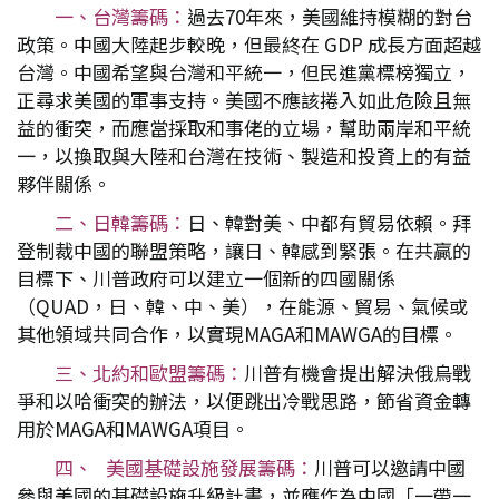
一、台灣籌碼：
過去70年來，美國維持模糊的對台
政策。中國大陸起步較晚，但最終在 GDP 成長方面超越
台灣。中國希望與台灣和平統一，但民進黨標榜獨立，
正尋求美國的軍事支持。美國不應該捲入如此危險且無
益的衝突，而應當採取和事佬的立場，幫助兩岸和平統
一，以換取與大陸和台灣在技術、製造和投資上的有益
夥伴關係。
二、日韓籌碼：
日、韓對美、中都有貿易依賴。拜
登制裁中國的聯盟策略，讓日、韓感到緊張。在共贏的
目標下、川普政府可以建立一個新的四國關係
（QUAD，日、韓、中、美），在能源、貿易、氣候或
其他領域共同合作，以實現MAGA和MAWGA的目標。
三、北約和歐盟籌碼：
川普有機會提出解決俄烏戰
爭和以哈衝突的辦法，以便跳出冷戰思路，節省資金轉
用於MAGA和MAWGA項目。
四、 美國基礎設施發展籌碼：
川普可以邀請中國
參與美國的基礎設施升級計畫，並應作為中國「一帶一