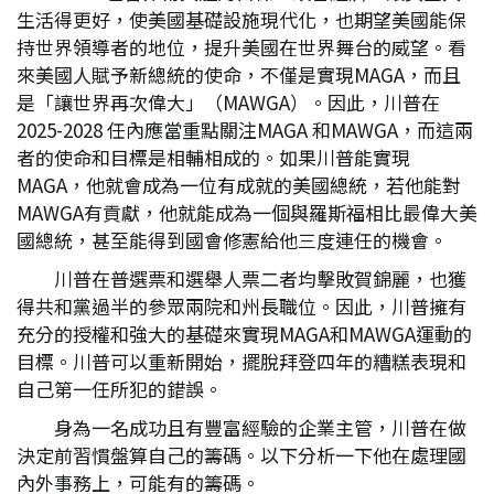
生活得更好，使美國基礎設施現代化，也期望美國能保
持世界領導者的地位，提升美國在世界舞台的威望。看
來美國人賦予新總統的使命，不僅是實現MAGA，而且
是「讓世界再次偉大」（MAWGA）。因此，川普在
2025-2028 任內應當重點關注MAGA 和MAWGA，而這兩
者的使命和目標是相輔相成的。如果川普能實現
MAGA，他就會成為一位有成就的美國總統，若他能對
MAWGA有貢獻，他就能成為一個與羅斯福相比最偉大美
國總統，甚至能得到國會修憲給他三度連任的機會。
川普在普選票和選舉人票二者均擊敗賀錦麗，也獲
得共和黨過半的參眾兩院和州長職位。因此，川普擁有
充分的授權和強大的基礎來實現MAGA和MAWGA運動的
目標。川普可以重新開始，擺脫拜登四年的糟糕表現和
自己第一任所犯的錯誤。
身為一名成功且有豐富經驗的企業主管，川普在做
決定前習慣盤算自己的籌碼。以下分析一下他在處理國
內外事務上，可能有的籌碼。