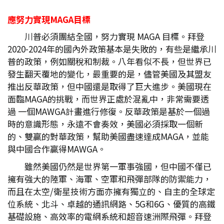
應努力實現MAGA
目標
川普必須團結全國，努力實現 MAGA 目標。拜登
2020-2024年的國內外政策基本是失敗的，有些是繼承川
普的政策，例如關稅和制裁。八年看似不長，但世界已
發生翻天覆地的變化，最重要的是，儘管美國及其盟友
推出反華政策，但中國還是取得了巨大進步。美國現在
面臨MAGA的挑戰，而世界正處於混亂中，非常需要透
過 一個MAWGA計畫進行修復。反華政策是基於一個過
時的意識形態，永遠不會奏效，美國必須採取一個新
的、雙贏的對華政策，幫助美國盡速達成MAGA，並能
與中國合作贏得MAWGA。
雖然美國仍然是世界第一軍事強國，但中國不僅已
擁有強大的陸軍、海軍、空軍和飛彈部隊的防禦能力，
而且在太空/衛星技術方面亦擁有獨立的、自主的全球定
位系統、北斗、卓越的通訊網路、5G和6G、優質的高鐵
基礎設施、高效率的電網系統和超音速洲際飛彈。拜登