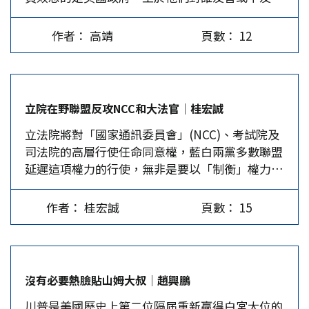
善，只是基於美國利益優先，每個人採取的作法與
樣引來綠營排山倒海的攻擊。國民黨前黃復興黨部
主席，未必有足夠實力；而蔡壁如在地方實力最
選擇有所不同。 美國總統艾森豪曾在1960年卸任
主委臧幼俠也才因8月出席香港和統會活動，遭到
強，但與黃珊珊的黨務系統及柯家有所扞格，雖有
作者： 高靖
頁數： 12
前親訪台灣，同時與中華民國政府簽訂《中美共同
停領75%月退俸5年的處分。 台灣的中國人處境艱
意與黃國昌結合，推舉黃國昌為代理主席，但黃有
防禦條約》，八二三砲戰時也大力支持台灣抵抗共
難 現行《兩岸關係條例》規範將級以上軍官赴陸
所顧忌。柯文哲其實是屬意中評會主委林富男，但
軍砲擊金門，艾森豪的言行會讓不明所以的人解釋
參與活動，可剝奪退休俸，呂是少校退伍，因此無
他在黨內威望不足，因此讓柯繼續請假，採集體領
為「友台」。實際情況卻非如此，艾森豪的政治立
法可管。民進黨立委邱志偉立即提案，要求將「少
導模式確實是避免黨內分裂的最好選擇。…
立院在野聯盟反攻NCC和大法官│桂宏誠
場是建立在一個錯誤的假設上－骨牌理論。 艾森
校以上且領有終身俸人員」納入，以擴大處分範
立法院將對「國家通訊委員會」(NCC)、考試院及
豪是為美國霸權反共 艾森豪與許多美國官員當時
圍。可惜呂禮詩和臧幼俠或許知名度不夠大，少有
司法院的高層行使任命同意權，藍白兩黨多數聯盟
都認定，蘇聯一定會向外擴張，美國必須要圍堵阻
人聞問、聲援。 比呂、臧二人更慘的是中華統一
延遲這項權力的行使，無非是要以「制衡」權力，
絕共產勢力的擴張。艾森豪與台北的確存在一些平
促進黨，被內政部認定犯罪成員破百人，以顯有危
促使行政院院長和總統提名適當人選。畢竟過去在
行利益，但絕不是雙方的共同利益。艾森豪之所以
害自由民主、憲政秩序為由，向憲法法庭聲請解
民進黨的「全面執政」下，除考試院因其職權與人
反共，是為了維繫美國在國際社會的支配地位，不
散。其實所有人都知道，統促黨會被聲請解散的原
作者： 桂宏誠
頁數： 15
民無直接關係，可低調配合執政黨政策外，NCC和
是為幫助蔣介石反共復國；蔣反共則是為了拿回他
因，跟什麼「犯罪成員破百人」沒有半點關係。關
司法院大法官則高調地成為捍衛政權的「東廠」及
失去的大陸，二者的反共目的完全不一樣。 對於
鍵是它從黨名就主張「兩岸統一」，是因為它的促
「魔法師」。因此，立院在野聯盟除將嚴格行使同
美國政客習慣說的那一套人權、自由、民主之類的
統主張才招致攻擊，多少黨員犯法不過是藉口而
意權外，也以修法來反攻。 11月15日立法院三讀
話，就現實的國際政治環境而言，並不是非黑即
已。…
沒有必要熱臉貼山姆大叔│趙興鵬
通過《國家通訊委員會組織法》第16條修正案，將
白，更沒有所謂骨牌理論。1975年越南統一後，中
川普是美國歷史上第二位隔屆重新贏得白宮大位的
「本法施行日期，由行政院以命令行之」，修正為
南半島的共產勢力並未向東南亞地區擴散，證明支