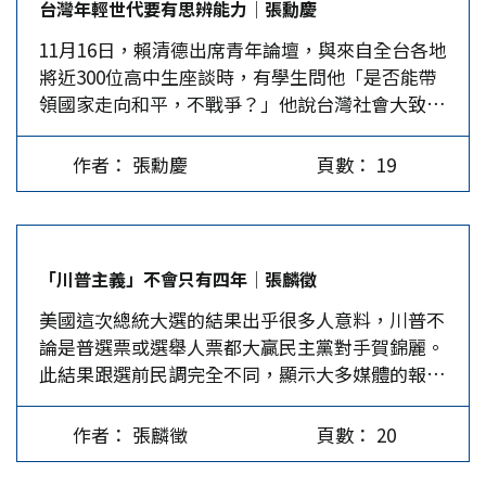
台灣年輕世代要有思辨能力│張勳慶
年創新高（2018-2024），2025年則編列了6,470
非法移民，在美墨邊界建高牆、退出各種區域性或
行日期，由行政院以命令定之」。此規定是要讓行
11月16日，賴清德出席青年論壇，與來自全台各地
億元，再創新高，等於台灣每一個人，包括剛出生
全球性組職。 從現在到川普就任還有近兩個月，
政機關做好相關配套措施，如修改行政命令及人員
將近300位高中生座談時，有學生問他「是否能帶
的嬰兒，必須每年負擔2.8萬台幣在國防預算上。
媒體就傳出賴清德想借訪問中南美友邦去美國一
撥補等，再由其決定法律施行日期。但其實是因憲
領國家走向和平，不戰爭？」他說台灣社會大致有
每年砸那麼多錢，但台灣買到的是什麼裝備？10月
趟，也希望藉祝賀與川普通上電話，但消息傳來賀
政體制傾向議會內閣制。…
三個不同的「邁向和平之路」解方，第一是簽訂和
底陸軍「長泰19號」實兵操演，結果傳出有超過30
函是由駐美代表俞大㵢請歐布萊恩代轉，而繞道美
平協議，依循西藏模式，不堅持主權；第二是接受
輛軍車拋錨。消息一出軍方趕緊滅火，強調這是模
國到中南美也未成功，或許是美國怕惹出「聯合利
作者： 張勳慶
頁數： 19
「九二共識」、「一中原則」；第三則是堅持台灣
擬故障，但也坦承的確有不預期的情況產生。軍方
劍–2024C」軍演。…
主權、堅持民主自由憲政體制、持續強化國防與國
的說法等於證實了，多輛車停在路邊不動是真的。
家經濟韌性，並跟民主陣營國家站在一起，發揮嚇
姑且相信軍方的解釋，這是在模擬戰場故障搶修。
阻力量。賴清德還當場要學生選擇一種，大部分同
台灣民眾不禁要問：台灣每年砸幾千億在軍備上，
「川普主義」不會只有四年│張麟徵
學都舉手贊成第三個模式。賴隨即強調，學生所選
到底都花到哪裡去了？為何軍車必須在演習中特地
美國這次總統大選的結果出乎很多人意料，川普不
的和平之路「就是我所要走的道路」。賴這一番話
安排一個項目來模擬軍車發生故障？說沒有人貪
論是普選票或選舉人票都大贏民主黨對手賀錦麗。
既以錯誤資訊誤導學生，又如同置入性行銷，難怪
汙，民眾相信嗎…
此結果跟選前民調完全不同，顯示大多媒體的報導
有人說台灣年輕人已被洗腦，缺乏思辨能力，這不
及民調有暗助民主黨、帶風向的問題。川普重返白
是學生的錯，是台灣教育的失敗。 接著有學生問
宮對美國國內及國際社會都會帶來極大影響，尤其
賴清德要如何促成朝野溝通，賴回答：「解決朝野
作者： 張麟徵
頁數： 20
看他的布局可知，「川普主義」不會只有四年。
惡鬥的問題，解方就在民主」、「台灣一定要建立
川普何以會當選 川普這次贏在他端出的經濟、移
一個國家利益高於政黨利益的政治文化」，也坦言