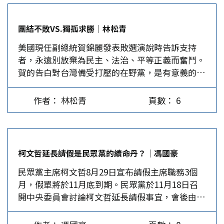
勞動部長又因部內公務員遭霸凌輕生事件下台，但
在整起事件真相尚未釐清之際，沒有勞工背景的民
團結不敗VS.獨孤求勝│林松青
進黨立委洪申翰立即接任部長，令人質疑800萬勞
美國現任副總統賀錦麗發表敗選演說時告訴支持
工未受到應有的重視，而賴的「用人唯親」及其團
者，永遠別放棄為民主、法治、平等正義而奮鬥。
隊成員同質性高、行政歷練少也再度受到抨擊。
賀的告白對台灣備受打壓的在野黨，是有意義的提
在兩岸方面，賴清德上台半年來，一再編造「台獨
醒。 賀錦麗演說時一再被支持者的掌聲、熱情呼
史觀」，「中華民國在地化」，以凸顯兩岸是「互
喚聲打斷，她說為達成奮鬥目標，有時要花點時
不隸屬的獨立國家」，又大打「民主台灣牌」連結
作者： 林松青
頁數： 6
間；只要不放棄奮鬥，希望之光將永遠閃耀。她勉
美西方「抗中」、整肅統派政團，逼使大陸的對台
勵現場的年輕人：現在不是縮手的時候，現在是捲
政策已從「中國人不打中國人、願以最大誠意，盡
起袖子開始努力的時候。 最狠的文鬥是解散統促
最大努力爭取和平統一」，轉為「堅持不承諾放棄
黨 賴清德掌政逾半年來，手握黨政大權，在罷免
武力統一」。台灣民眾能不對台海兵凶戰危憂心
柯文哲延長請假是民眾黨的續命丹？│馮國豪
國民黨籍基隆市長謝國樑失敗後仍不收手，擬繼續
嗎？ 人事任命不當及霸凌案，致使賴清德的聲望
民眾黨主席柯文哲8月29日宣布請假主席職務3個
罷免國民黨一些立委，打算在選輸的選區翻盤。如
與內閣滿意度均創新低，也促發所有「非綠選民」
月，假單將於11月底到期。民眾黨於11月18日召
果罷免算文鬥，那更狠的文鬥是解散政黨。 法律
期待，國民黨能善用立法院的優勢，揪出民進黨的
開中央委員會討論柯文哲延長請假事宜，會後由民
規定只有政黨的主管機關可提解散聲請，所以兩年
弊端，並聯合縣市諸侯打造出一個公平、廉潔、繁
眾黨「中央緊急應變小組」召集人林富男宣布，14
前有自然人聲請解散民進黨時，被憲法法庭駁回；
榮的台灣，並盡全力改善兩岸關係，以確保台灣長
位委員一致通過，柯文哲繼續請假3個月，至2025
如今內政部出手，聲請解散中華統一促進黨（下稱
治久安。可惜，從國民黨11月24日舉辦的活動現場