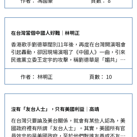
作者： 馮國豪
頁數： 8
年2月28日。 根據民眾黨章程第16條，「黨主席請
統促黨），所持理由是：2010至2024年間，各警
來看，這種期待恐怕要落空了。 國民黨全代會暨
辭或因故無法執行職權時，由中央委員互推一人代
察機關共查獲134名統促黨黨員違法，包括危害國
130周年黨慶現場布置得宛如園遊會，第一階段的
理之。如所餘任期超過一年，應於出缺後6個月內
家安全、社會秩序、妨害選舉、組織暴力、槍砲彈
「討論報告議程」僅55分鐘，取消了黨代表上台發
完成補選，其任期至原黨主席之任期屆滿之日」。
藥等罪；其中號稱有統促黨幹部開直播前後收到
言的環節，但仍有黨代表劉旭明在提案說明階段，
在台灣當個中國人好難│林明正
根據章程，柯文哲若沒有繼續請假，民眾黨必須推
7400萬元，介入台灣選舉等行為。…
上台質問國民黨：「講統一很難嗎？」…
香港歌手劉德華闊別11年後，再度在台灣開演唱會
出代理主席，同時要進行主席補選。 讓柯續請假
引起轟動，卻因現場演唱了《中國人》一曲，引來
是最好選擇 11月18日中央委員會的決議其實存在
民進黨立委王定宇的攻擊，稱劉德華是「媚共」，
兩個問題：一是柯文哲延長請假是否出於柯的意
不值得一看；綠營媒體人王義川也說，演唱《中國
願？二是到了2025年2月28日，柯文哲若繼續延
人》「是非常『中國』的設計」。這種批評引來網
押，能否繼續請假？後者，中評委主委李偉華已暗
作者： 林明正
頁數： 10
友撻伐，指《中國人》這首歌無論是作曲的陳耀
示，黨章沒有限制請假的期限。或許外界看來這有
川，還是作詞的李安修，都是台灣人，與大陸有什
點「鄉愿」，但民眾黨本來就是為柯文哲而成立的
麼關係？否定這首歌，難道就能否定台灣人就是中
黨，且目前各方也實在沒有人能「代理」柯文哲的
國人的事實嗎？ 在劉德華在台北演唱《中國人》
位子，讓柯「被」繼續請假，雖然「鄉愿」，卻也
沒有「友台人士」，只有美國利益│高靖
的同時，大陸珠海正舉辦著名的航展，吸引了60萬
是不得已的作法。 以目前民眾黨內的權力結構來
在台灣只要論及美台關係，就會有某些人認為，美
人參觀。台灣有名軍事評論者，綽號「小艦長」的
看，黨務系統幾乎由黃珊珊系統人馬操控，但她被
國政府裡有所謂「友台人士」。其實，美國所有官
海軍前艦長呂禮詩，在現場哽咽說，想讓台灣觀眾
停權三年，無法擔任（代理）主席；黃國昌聲量最
員效忠的是美國政府，至於他們對誰友善或不友
知道「我們中國有多強」。呂禮詩的有感而發，同
大，但難以掌握黨務系統，真要透過中央委員推舉