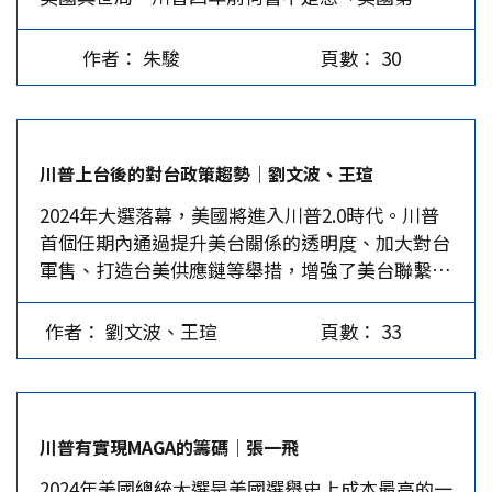
一」、「使美國再度偉大」，但以慘敗收場，拜登
吧！最糟糕的是，川普自以為是，不論敵友羊毛照
說他要為美國人民而戰，日復一日不會休息，直到
四年後亦敗，問題可能出在美國的發展模式已經落
刮不誤。當多國獲知川普勝選，立即引起對經濟前
交給孩子們強大、安全且繁榮的美國。 遣返非法
作者： 朱駿
頁數： 30
伍，四年後共和黨會不會步上今日民主黨之後塵？
景的焦慮，對重啟高關稅的疑慮，以及對美國在國
移民 川普對第二任期充滿使命感，選舉結果又讓
很難說。 川普重掌美國政權，共和黨又在國會成
際上將扮演的角色而憂心忡忡。 川普及其鷹派圈
他可以大展身手。解決美南邊境移民問題是他在第
為多數黨，班底穩固，熟門熟路，更加篤定，以其
子牽掛美國的貿易赤字，痛恨對美貿易的順差，中
一任期未完成的標誌性政策。他在競選期間曾多次
素來喜於打破常軌，令人難以捉摸的囂張性格在第
國之外，日本與印度也都是順差國，所以都在徵關
承諾，將啟動大規模驅逐無證移民。賀錦麗受拜登
川普上台後的對台政策趨勢│劉文波、王瑄
二任必然更加使勁揮灑。然而，歲月不饒人，美國
稅之列，不惜對亞洲的新興市場高舉關稅大棒，即
之託負責監管南部邊境但成效不彰，川普認為這是
2024年大選落幕，美國將進入川普2.0時代。川普
之大非一人所能獨治，未來如何尚在未定之天，別
使盟邦如加拿大與歐盟也都要祭出報復性的關稅。
他擊敗賀錦麗的主要因素之一。據國土安全部2022
首個任期內通過提升美台關係的透明度、加大對台
忘了四年前他是如何慘敗的。江山易改，本性難
川普的2.0保護政策，有意改變與其他經濟體的關
年的估計，無證非法移民約有1,100萬人，川普認
軍售、打造台美供應鏈等舉措，增強了美台聯繫，
移，歷史不會重演，但不排除結果會類似。對我們
係，勢必會終結「後冷戰」時代的公開市場模式，
為要對付的可能多達2,000萬人。他提出要創建
加劇了台海緊張局勢，並對中美關係構成巨大衝
而言，最關注的當然是他對兩岸的影響。 圍堵中
加劇中美貿易戰，以及破壞環球經濟的穩定。川普
「史上最大規模的遣返計畫」，每年遣返數百萬
擊。這次大選期間，川普進一步要求台灣承擔更多
國大陸不變 大國都有向外延伸實力的需求與慣
以為關稅可以保障美國人的工作機會，重振國內製
人。由於移民局人手有限，他打算宣布進入國家緊
作者： 劉文波、王瑄
頁數： 33
軍費，同時批評台灣晶片產業掠奪了美國資源。川
性，中美兩國皆然，自今以往只要兩國不出特殊意
造業，減少對進口貨的依賴，但他忽視了高關稅也
急狀態，動用國民警衛隊和員警力量來執行。「美
普還任命了多名對華強硬派為內閣閣員，未來對台
外，會千秋萬世地較量下去。兩強相爭固然不能排
會加劇通貨膨脹，增加消費者的支出。川普若果然
國移民委員會」…
政策或向「去戰略模糊化」發展，增加美台軍事互
除在局部或全局的特殊項目合作，但就全局而言，
無區別徵收關稅，無疑將招致報復的浪潮，以及與
動，進一步打破台海平衡。 川普再度當選總統，
不爭鬥是不可能的，一定會出現損人不利己的手
盟友產生貿易摩擦。美國也將違背「世界貿易組
川普有實現MAGA的籌碼│張一飛
這一政治結果在全球範圍內引起廣泛關注。尤其，
段，「合則兩利，鬥則俱傷」的統戰式呼喚，美國
織」限制關稅的承諾，加深國際間的動盪不安，惡
2024年美國總統大選是美國選舉史上成本最高的一
台灣問題是中國核心利益中的核心，是中美關係第
人不會放在心上。 川普第一任啟動中美貿易戰，
化環球經濟，背負違反國際規則的惡名。 川普誤