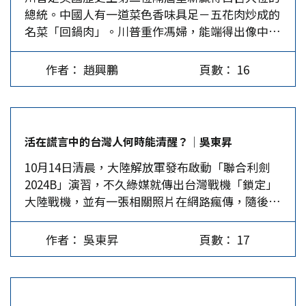
總統。中國人有一道菜色香味具足－五花肉炒成的
「113年7月16日修正之第4條條文及113年11月15
持美國發動越戰的骨牌理論並不存在，美國更沒有
名菜「回鍋肉」。川普重作馮婦，能端得出像中國
日修正之第16條條文，自113年12月1日施行」。
必要在夏威夷，或加州海灘與共產勢力對決。…
這道名菜，人人讚不絕口，還是讓大夥顫抖以待？
僅修正此一「怪怪的」條文，卻是朝野「大鬥法」
全球可能就屬烏克蘭的澤倫斯基、台灣的賴清德兩
的結果。 NCC已淪為民進黨政權壓制「不順從」
作者： 趙興鵬
頁數： 16
位難兄難弟極度不安。如無變化，澤倫斯基應該是
媒體的打手，而今年8月1日有四位NCC委員卸任，
鐵板釘丁，翻不過川普那道割地停戰的檻了，美國
前行政院長陳建仁在卸任前的4月底即提名了人
人再次上演始亂終棄的戲碼。至於賴清德是福是
選，但在野黨不接受且希望能改提適當人選，故未
禍，若是禍是否能躲得過，一時三刻還不明朗。
行使同意權。立法院還在7月16日三讀通過了NCC
活在謊言中的台灣人何時能清醒？│吳東昇
選前川普毫不留情地說：「台灣偷走美國晶片技
組織法，刪除「委員任期屆滿未能依前項規定提任
10月14日清晨，大陸解放軍發布啟動「聯合利劍
術」，污辱台灣既是搶匪又是小偷。「美國離台灣
時，原任委員之任期得延至新任委員就職前一日
2024B」演習，不久綠媒就傳出台灣戰機「鎖定」
9,500英里，台灣離中國只有68英里」，意思是要
止」的規定。 然而，由於行政院遲不「以命令發
大陸戰機，並有一張相關照片在網路瘋傳，隨後證
準備放棄台灣？「如果解放軍進入台灣，會對中國
布施行日期」，甚至在7月30日還發布備受批評的
明是台灣當局刻意製造出來的大內宣新聞。這件事
徵收150-200%關稅」，這不就表示解放軍若占領
副主委翁柏宗延任且代理主委，這是行政院在與在
再度證明，台灣只要牽扯到政治，尤其是與兩岸有
台灣，正是他可以明碼標價賺錢的機會？也等於鼓
野黨「大鬥法」第一回合中的勝利。至此，在野黨
作者： 吳東昇
頁數： 17
關的都是用騙的。 軍費創新高換來破銅爛鐵 今年
勵中國大陸武統台灣？這置台灣2,300萬人於何
立委才發覺自己對法規的嫻熟度技不如人，於是再
10月，媒體報導了兩次軍購合約，光是這兩筆就將
地？川普入主白宮，台灣能不心悸？不是成了賭桌
次提出NCC組織法第16條修正案。 民國94年制定
近1,200億台幣，國人可知道自己每年為這些國防
上的籌碼？ 川普非食言而肥的人，從四年前第一
公布NCC組織法及96年修正，於最末條僅規定「本
預算貢獻了多少嗎？蔡英文執政8年國防預算連續7
任總統的表現來看，他言必信、行必果，例如限制
法自公布日施行」，100年修正時才改為「本法施