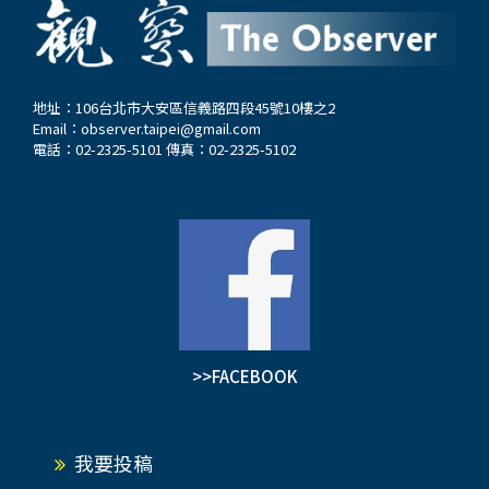
衝突，但並沒有根本解決問題，顯示國際爭議必須
經由外交手段以和平方式處理。這兩次軍事衝突也
影響了中印雙方之間的商業關係。尤其2020年後，
印度加強對中國大陸的投資審查，並禁止包括
地址：106台北市大安區信義路四段45號10樓之2
Email：
observer.taipei@gmail.com
TikTok在內的幾款行動應用程式，還停止飛往大
電話：02-2325-5101 傳真：02-2325-5102
陸的直航客運航班。 中、印人口位居世界之首，
市場廣大，又因相互比鄰，經貿往來自然密切。
2019年中印貿易額已增至近一千億美元。大陸一度
是印度的第一大貿易夥伴，不過這一地位於2021年
被美國取代，其中不乏政治因素。雙方關係緊張也
影響到彼此人民之間的情感。印度政府對中國大陸
簽證政策收緊，導致印度企業在技術和生產上的困
難。印度要振興製造業，仍需從中國尋求技術、投
>>FACEBOOK
資和市場機會。雙方因政治因素干擾到民間合作與
交流，絕對是得不償失。…
我要投稿