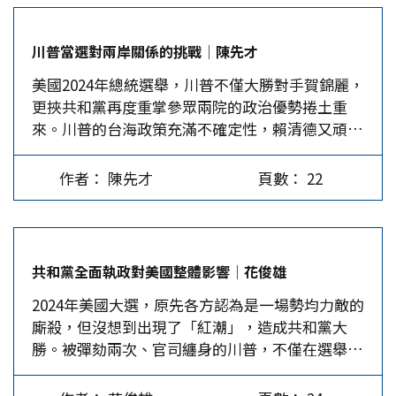
民和治安等政策受到選民歡迎。例如他主張「小費
「要解決朝野惡鬥，還需要一點時間」。民主是人
免課稅」；提高關稅以解決高通膨及補足財政不
民當家作主，這要建立在保護人權的基礎上，但從
川普當選對兩岸關係的挑戰│陳先才
足；提出對富人減稅，窮人免稅；大規模驅逐非法
蔡英文到賴清德一再踐踏民主人權，現在反用西方
美國2024年總統選舉，川普不僅大勝對手賀錦麗，
移民以改善治安、減輕社福負擔；批評「零元購
民主去包裝台獨，這和他們拿中華民國當擋箭牌一
更挾共和黨再度重掌參眾兩院的政治優勢捲土重
」，認為當前的法律只保護罪犯，而忽略了多數民
樣。 最離譜的是，作為台灣最高領導人，賴清德
來。川普的台海政策充滿不確定性，賴清德又頑固
眾的權益。這些主張深受選民認同，讓選民忽略了
居然用綠油油的大法官阻擋在野黨提出的國會改革
推行「台獨」分裂活動，在內外雙重因素的疊加
提高關稅可能會造成通貨膨脹。 也有不少人票投
案，要不要到立院報告也得看其意願，擺明是想有
下，未來四年兩岸關係發展的基本態勢並不樂觀，
川普，並非因為喜歡他，只是兩害相權取其輕，選
權無責。何況民進黨從新冠疫苗到進口雞蛋，到一
作者： 陳先才
頁數： 22
台海風險有可能顯著升高，尤其川普的交易性格會
川普也不要極左自由主義路線的賀錦麗。民主黨大
拖數年才人去樓空的光電弊案，再到台鹽董事長陳
給兩岸關係帶來重大變數。 川普對兩岸關係的表
力搶攻LGBTQ族群選票，主張未成年人變性不需
啟昱日前在司法護航下不知去向，根本就不把人民
態 相較於賀錦麗在其六次初期競選集會中完全沒
要家長同意，這讓不少選民如馬斯克對其失去容
放在眼底，還敢救民主高談闊論，豈不是想洗腦高
有提及中國，川普則在競選期間頻繁提及中國，尤
忍。…
中生，要他們去作民進黨的「青鳥」？ 更何況，
共和黨全面執政對美國整體影響│花俊雄
其是在辯論會後的五次競選活動中，他大約提到中
賴清德在擔任台南市長期間，因李全教賄選案，有
2024年美國大選，原先各方認為是一場勢均力敵的
國40次，主要體現在以下幾個方面：一是有關「是
232天未進入市議會報告、備詢，監察院通過彈劾
廝殺，但沒想到出現了「紅潮」，造成共和黨大
否保護台灣」或「出兵台海」的問題上，川普基本
賴清德案，賴竟指責監察院違法濫權、傷害民主，
勝。被彈劾兩次、官司纏身的川普，不僅在選舉人
上未明確給出態度，而是含糊其詞；二是在有關中
難道不進市議會報告、備詢，不傷害民主嗎？ 另
票以312對賀錦麗226勝出，普選票川普也贏了400
美貿易及關稅的問題上，川普不只一次提出要對華
有學生問賴，在中國大陸的壓力下，如何求生存和
萬票，打破了20年來共和黨候選人未曾在普選票勝
商品徵收至少60%的關稅；三是有關台灣問題時，
避免戰爭，賴清德對此問題避而不答。其實，要和