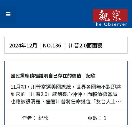
2024年12月｜NO.136 │ 川普2.0面面觀
國民黨應積極證明自己存在的價值│紀欣
11月初，川普當選美國總統，世界各國無不對即將
到來的「川普2.0」感到憂心忡忡，而賴清德當局
也應該很清楚，儘管川普將任命幾位「友台人士」
出任要職，台灣亦有意願繳交更多關稅及保護費，
但美國卻不可能承諾更清晰的「護台」政策。 在
作者： 紀欣
頁數： 1
施政方面，賴清德人事任命爭議不斷，台灣金聯新
任董事長呂政璋因家族爭議上任三天即請辭，最近