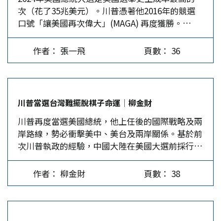
次（花了35兆美元）。川普憑著他2016年的競選
一條不可逾越的紅線。大選已落幕，剖析川普在台
圍堵大陸經貿與科技，這個路線拜登繼承了且擴大
以為高關稅可讓製造業回到美國，為美國家庭減輕
口號「讓美國再次偉大」(MAGA) 再度獲勝。
灣問題上的立場變化極為重要。 川普上任期的對
了，特點是聯合天下盟友圍中，串起北約與印太。
負擔，但製造業回歸談何容易，當年移出的原因猶
MAGA是一個偉大的口號，引起美國工人階級、保
台政策 2016-2020年間，美國將台灣視為其「印太
川普應該會繼續以中國為最大競爭對手，甚至在心
在，重起爐灶困難重重，幾無可能。他又誤以為外
守派的共鳴。因此，儘管有來自富人的巨額捐款，
戰略」重要的一環，中美關係遭到極大破壞。首
裡定位為敵國，使盡怪招削弱其力量，但嘴上還是
商吸收關稅，但貿易專家均認為，由進口公司提高
作者： 張一飛
頁數： 36
川普此次獲勝主要來自MAGA的支持者。川普不會
先，美方不斷強調《與台灣關係法》並提升六項保
會說大陸領導人的好話，這是他慣用的陰陽兩手。
物價來補償，然後由消費者承擔，因進口貨減少而
有其他第一任總統尋求連任的壓力，未來四年他可
證的地位，卻不提一個中國原則和中美建交三公
…
變貴，國內產品的價格也將隨之飆升，反而會增加
以專注達成MAGA目標。 川普勝選的意義 MAGA包
報，川普並在上任前與蔡英文通話，打破長期以來
美國家庭的負擔。美國前財政部長桑默斯
含非常具體的目標：改善經濟，讓美國人生活得更
的外交規範。其次，與國會聯合多次推動涉台立
（Larry…
川普當選台灣難擺脫棋子命運│柳金財
好，使美國基礎設施現代化，也期望美國能保持世
法，包括《與台灣交往法》、《台灣友邦國際保護
川普再度當選美國總統，他上任後的國際戰略及兩
界領導者的地位，提升美國在世界舞台的威望。看
及加強倡議法》、《台灣保證法》等，國會議員還
岸路線，勢必衝擊美中、美台及兩岸關係。基於前
來美國人賦予新總統的使命，不僅是實現MAGA，
提出諸多涉台法案，例如《防止台灣遭入侵法
次川普執政的經驗，中國大陸在美國大選前採行了
而且是「讓世界再次偉大」（MAWGA）。因此，
案》、《台灣關係強化法案》、《台灣防衛法》
預防性外交，大選結果底定後，中國外交部嚴正表
川普在2025-2028 任內應當重點關注MAGA…
等。再次，對台軍售在質和量上均有極大突破，四
達「台灣問題是中美關係中最重要、最敏感的問
年內對台售軍火次數高達11次，總價值超183億美
作者： 柳金財
頁數： 38
題，中國堅決反對任何形式的美台官方往來。美國
元；台灣長期以來求購的66架F-16C/D型戰機得以
政府應當慎重處理涉台問題，以免嚴重損害台海和
實現，同時還有射程300多公里的海馬斯多管火箭
平穩定。」 檢視美國總統大選的過程，各方皆評
系統等武器。最後，在經濟上打造「台美供應
估大選對兩岸關係會有衝擊。民主黨總統候選人賀
鏈」，進行台美夥伴關係對話。在對大陸開展全面