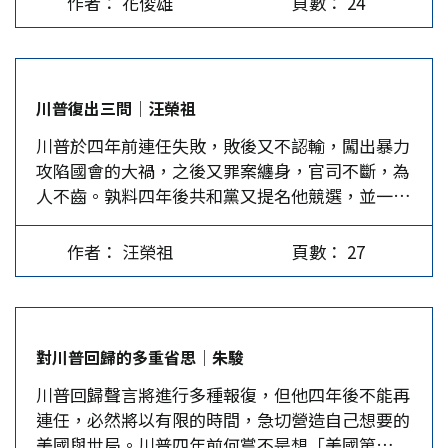
作者： 花俊雄
頁數： 24
過民主黨的紀錄。 川普強勢重返白宮，成了歷史
川普多次聚集在台積電晶片上，聲稱台灣應該多繳
平不要戰爭，美國政客早已給出答案，就是不要搞
上第二位贏得兩屆非連任總統任期的人（第一位是
納「保護費」等。 從川普對台灣問題的表態來觀
台獨，美國也始終維持其「一中政策」。但賴自稱
1892年民主黨克利夫蘭擊敗共和黨現任總統哈里
察，其未來台海政策大致有以下幾個面向值得注
是「務實台獨工作者」，又被公認為「台獨金
森，當選第24屆總統）。川普拿下7個搖擺州，其
意：一是台海政策主軸基本上與其第一任期差別不
孫」，從520演講到雙十講稿都明明是在炒作「兩
川普復出三問│汪榮祖
中包括民主黨的「藍牆」（賓州、密西根、威斯康
大，仍然會以對華競爭與遏制為主，打「台灣牌」
國論」，卻用中華民國當防彈衣。可惜由於歷史課
川普於四年前連任失敗，敗後又不認輸，闖出暴力
辛）以及北卡羅萊納、喬治亞、亞利桑那和內華
的可能性極高；二是他的政策基本上還是關注貿易
綱已全面「去中國化」，高中生無法瞭解兩岸分隔
攻陷國會的大禍，之後又罪案纏身，官司不斷，為
達。由於戰況慘烈，兩黨都砸下數十億美元的廣告
逆差問題；對華關稅及高科技限制仍是他的主要手
的原因及當前形勢，加上賴清德親自去割韮菜、拉
人不齒。孰料四年後共和黨又提名他競選，並一舉
宣傳。人們稱川普勝選為「歷史性的回歸」，而賀
段；三是他對台灣的認知並非基於西方所謂的民
選票，學生當然無法弄清楚歷史真相與現實環境。
大勝，入主白宮，而且掌握兩院多數。罪人成為英
錦麗的敗選則為「耗費10億的災難」。此外，參議
主、自由等普世價值，而是基於利益博弈的視角。
…
雄，何故？絕非「斯人不出奈蒼生何」，論者以後
院共和黨以53對46席；眾議院共和黨以220對212
兩岸關係發展面臨風險…
作者： 汪榮祖
頁數： 27
知之明衆説紛紜，姑妄聽之，毋庸贅述。重要的是
席勝出。共和黨還在全美50個州的31個州贏得多
今後四年，川普有何能耐？有何作為？茲提三問，
數，與2020年相比，這次共和黨在每一州都贏得更
答案亦在其中矣！ 其一、美國能再偉大嗎？ 使
大比例的選票。對於全國轉紅這個結果，川普深感
「美國再次偉大」是八年前川普喊的口號，如今又
滿意，他認為這一次選舉是他表現最好的一次。
對川普回歸的多重省思│朱駿
舊調重彈，不悟此話隱含美國已不偉大了，所以要
川普在競選期間兩次遭到暗殺未遂，勝選後，他說
川普回歸聲言將進行多種報復，但他四年後不能再
再次偉大。然而，八年於茲，偉大的起步並未呈
「上帝放過我是有原因的，要我拯救我們的國家，
連任，必然將以有限的時間，急切營造自己想要的
現，川普怪罪拜登四年胡搞，但他那四年也乏善可
重建美國的偉大」。川普贏得共和黨歷史上最高的
美國與世局。川普四年前何嘗不是想「美國第
陳。再給他四年，美利堅就會偉大起來？不可能
普選票，因此可以說他獲得人民充分的授權。川普