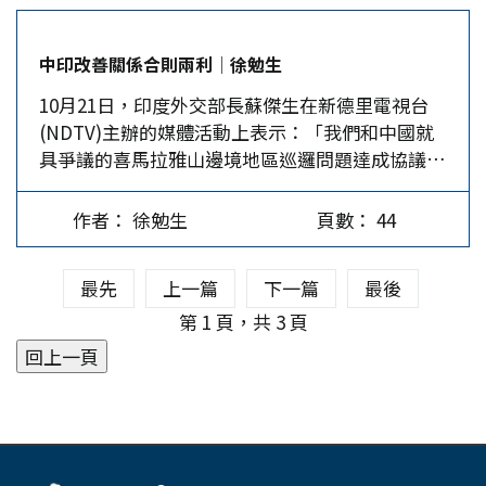
難關，施政的棘手難題才剛開始。 石破豪賭輸大
顯見民主黨當選對國際戰略及兩岸關係衝擊較少，
傷自民黨 日本國會分參、眾兩院，議員雖都由民
會較為穩定。而川普當選，兩岸關係充滿不確定
中印改善關係合則兩利│徐勉生
選產生，但參議員任期六年，每三年改選半數，眾
性、不可預期性及可交易性增加。…
10月21日，印度外交部長蘇傑生在新德里電視台
議員任期規定是四年，被認為較接近民意，地位比
(NDTV)主辦的媒體活動上表示：「我們和中國就
參議員優越，然依法首相有權解散眾議院，無權解
具爭議的喜馬拉雅山邊境地區巡邏問題達成協議，
散參議院，所以事實上眾議員任期不定，必須隨時
並已恢復到2020年的位置」。中印之間四年來在邊
應對選戰。而且首相和重要大臣都由眾議員出任，
界的軍事緊張獲得舒緩，驗證了外交上合則兩利的
因此執政黨控制眾議院遠比掌握參議院重要。 石
作者： 徐勉生
頁數： 44
原則。 本是好鄰居相煎何太急 中、印同為世界文
破在首相寶座尚未坐熱即匆匆解散眾議院，圖的是
明古國。中國自古以來文明昌盛，宗教與哲學思想
想乘勝追擊，但從結果來看，他是偷雞不著蝕把
最先
上一篇
下一篇
最後
尤其豐富，但中國境內與道教齊名的佛教文化卻源
米，高估了自己的威望，也低估了民眾對自民黨黑
自印度。對此，印度引以自豪，同時也驗證中華文
第 1 頁，共 3 頁
金政治、工資停滯、勞動力短缺、人口老齡化、物
化有容乃大，兩國有這一層特殊的關係，理應相互
價飆漲導致年輕人生活不易等的不滿。這些帳都算
尊重、共謀發展。 印度與中國接壤陸地國界長達
在自民黨頭上，石破根本扛不住。…
3,340公里，其中有多處存在爭議。因領土爭議多
半是歷史遺留的問題，後人難以斷然處理，必須相
互克制、保持耐性，運用政治智慧求取妥善解決之
道。在2017和2020年，中印之間爆發過兩次軍事