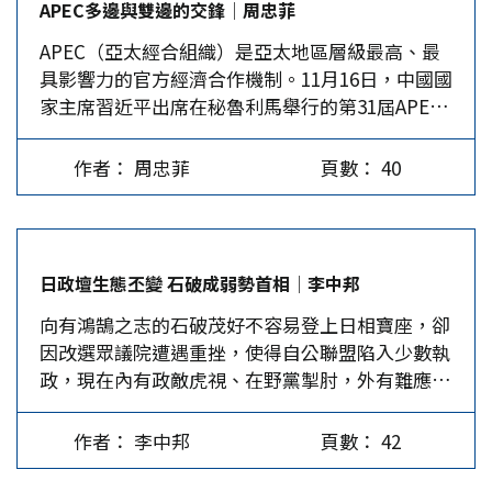
APEC多邊與雙邊的交鋒│周忠菲
錦麗涉台言行，包括延續拜登路線，維持以規則為
貿易戰下，引導台灣高科技赴美建廠，2017年富士
APEC（亞太經合組織）是亞太地區層級最高、最
基礎的國際秩序，負責任地管理美中既競爭又合作
康集團選擇在威斯康辛設廠、2020年台積電赴亞利
具影響力的官方經濟合作機制。11月16日，中國國
的關係，回歸美國傳統的涉台立場，回歸戰略模
桑那州建廠。 川普政府為拜登政府在與台灣高層
家主席習近平出席在秘魯利馬舉行的第31屆APEC
糊，強調重點領域美台合作，協助台灣實質性參與
接觸、對台軍售、建立美台供應鏈等方面奠定了基
領導人峰會，其間與美國總統拜登進行拜登任內最
國際事務。至於川普涉台政策則體現孤立主義色
調，在拜登時期時任美國眾議院議長裴洛西於2022
後一次會晤。 當前全球地緣政治緊張，美國新當
彩、商人邏輯，以及明確以中國作為主要戰略競爭
年竄訪台灣，後期對台持續性的軍售及打造「美日
作者： 周忠菲
頁數： 40
選總統川普即將上任。受這些因素影響，國際社會
的對象。 比較美國兩黨的涉台政策 首先，美國任
韓台晶片四方聯盟」等系列行徑表明，無論哪一黨
對APEC峰會與經濟全球化、區域經濟一體化，如
何一黨執政，台灣都難跳脫棋子的角色。民主黨及
執政，「以台制華」是美國對台核心政策的重點。
何拉動世界經濟高度關注。在這樣的局勢下，習近
共和黨兩黨涉台政策有相同及分歧之處。相同之處
…
平在APEC峰會發表「共擔時代責任 共促亞太發
包括，對中負面觀感及對台好感趨於固化、一中政
日政壇生態丕變 石破成弱勢首相│李中邦
展」主題發言，以及對「習拜會」的分析，不應局
策空心化、形成對中威懾優先的政策基調，對兩岸
向有鴻鵠之志的石破茂好不容易登上日相寶座，卻
限於台灣問題和川普新政的不確定性。 本文選擇
均加以威懾，以維持戰略平衡的雙重威懾；加強美
因改選眾議院遭遇重挫，使得自公聯盟陷入少數執
從APEC與地區經濟發展、中美多邊與雙邊交鋒的
台實質性關係；更注重向同盟攤派制中責任，如分
政，現在內有政敵虎視、在野黨掣肘，外有難應付
角度進行解讀，以期更符合APEC論壇的宗旨。首
攤軍費等。 至於兩黨分歧部分，包括民主黨主要
的川普狂潮，他的執政之路注定舉步維艱。 日本
先說明APEC與地區一體化及與美國的關係。其次
是建制派，共和黨主要是非建制派；前者要維持現
的首相大位之爭，從自民黨總裁、眾議院大選到首
解讀習近平的講話。最後從與川普進行間接對話的
狀，後者拿台灣當籌碼；前者要約束台獨，後者會
作者： 李中邦
頁數： 42
相指名選舉，石破茂跌跌撞撞卻屢次低空掠過，四
角度，分析「習拜會」。 APEC與地區一體化…
教唆台獨刺激中國；前者對台灣問題負責任管控、
十幾天竟已從第一任做到第二任，但他至今未度過
穩定性；後者急於從俄烏戰爭及以哈衝突中抽身。