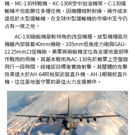
機、MC-130特戰機、KC-130R空中加油機等。C-130運
輸機不但能勝任多種任務，因機體相對耐操、操作成本
遠低於大型運輸機，在全球中型運輸機的市場中至今仍
占有一席之地。
AC-130砲艇機是較特殊的改良機種，該型機種能在
機艙內部裝載40mm機砲、105mm低後座力砲與GAU-
12 25mm口徑機砲，美軍將砲艇機定位為支援地面部隊
作戰用的飛機，其基本戰術為AC-130先於敵軍上空盤旋
飛行一段時間，經確認目標後實施射擊，其整體的攻擊
效果遠大於AH-64阿帕契武裝直升機、AH-1眼鏡蛇直升
機，往往是地面守軍的最佳火力支援夥伴。