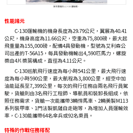
性能諸元
C-130運輸機的機身長度為29.79公尺，翼展為40.41
公尺，機身高度為11.66公尺，空重為75,800磅，最大起
飛重量為155,000磅，配備4具發動機，型號為艾利森公
司出產的T-56A15，每具發動機輸出4,590匹馬力，螺旋
槳由4片槳葉構成，直徑為4.11公尺。
C-130巡航飛行速度為每小時541公里，最大飛行速
度為每小時590公里，最大航程為3,800公里，經空中加
油能延長至7,399公里，每次的飛行任務由兩名飛行員駕
駛，貨艙則由3名飛行工程師、導航員和裝卸長組成，依
照任務需求，貨艙一次能攜帶3輛悍馬車、2輛美製M113
系列裝甲車、1門法製凱薩自走砲等，為增加人員運輸效
率，C-130能攜帶64名傘兵或92名乘員。
特殊的作戰任務搭配