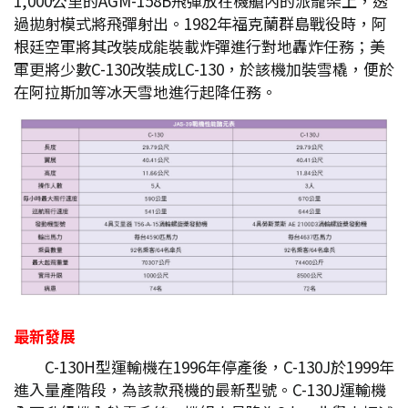
1,000公里的AGM-158B飛彈放在機艙內的派籠架上，透
過拋射模式將飛彈射出。1982年福克蘭群島戰役時，阿
根廷空軍將其改裝成能裝載炸彈進行對地轟炸任務；美
軍更將少數C-130改裝成LC-130，於該機加裝雪橇，便於
在阿拉斯加等冰天雪地進行起降任務。
最新發展
C-130H型運輸機在1996年停產後，C-130J於1999年
進入量產階段，為該款飛機的最新型號。C-130J運輸機