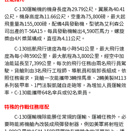
C-130運輸機的機身長度為29.79公尺，翼展為40.41
公尺，機身高度為11.66公尺，空重為75,800磅，最大起
飛重量為155,000磅，配備4具發動機，型號為艾利森公
司出產的T-56A15，每具發動機輸出4,590匹馬力，螺旋
槳由4片槳葉構成，直徑為4.11公尺。
C-130巡航飛行速度為每小時541公里，最大飛行速
度為每小時590公里，最大航程為3,800公里，經空中加
油能延長至7,399公里，每次的飛行任務由兩名飛行員駕
駛，貨艙則由3名飛行工程師、導航員和裝卸長組成，依
照任務需求，貨艙一次能攜帶3輛悍馬車、2輛美製M113
系列裝甲車、1門法製凱薩自走砲等，為增加人員運輸效
率，C-130能攜帶64名傘兵或92名乘員。
特殊的作戰任務搭配
C-130運輸機除能勝任常規的運輸、運補任務外，必
要時能將機艙內改裝成飛彈發射器，例如美軍將射程近