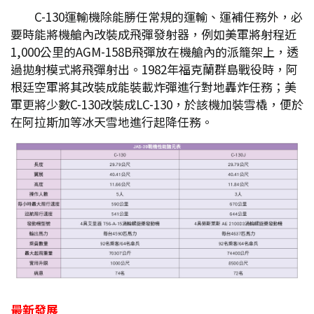
C-130運輸機除能勝任常規的運輸、運補任務外，必
要時能將機艙內改裝成飛彈發射器，例如美軍將射程近
1,000公里的AGM-158B飛彈放在機艙內的派籠架上，透
過拋射模式將飛彈射出。1982年福克蘭群島戰役時，阿
根廷空軍將其改裝成能裝載炸彈進行對地轟炸任務；美
軍更將少數C-130改裝成LC-130，於該機加裝雪橇，便於
在阿拉斯加等冰天雪地進行起降任務。
最新發展