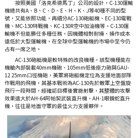
按照美國「洛克希德馬丁」公司的設計，C-130運輸
機總共有A、B、C、D、E、H、K、J等40種不同的型
號，又能依照功能，再細分AC-130砲艇機、EC-130電戰
機、MC-130特戰機、KC-130R空中加油機等。C-130運
輸機不但能勝任多種任務，因機體相對耐操、操作成本
遠低於大型運輸機，在全球中型運輸機的市場中至今仍
占有一席之地。
AC-130砲艇機是較特殊的改良機種，該型機種能在
機艙內部裝載40mm機砲、105mm低後座力砲與GAU-
12 25mm口徑機砲，美軍將砲艇機定位為支援地面部隊
作戰用的飛機，其基本戰術為AC-130先於敵軍上空盤旋
飛行一段時間，經確認目標後實施射擊，其整體的攻擊
效果遠大於AH-64阿帕契武裝直升機、AH-1眼鏡蛇直升
機，往往是地面守軍的最佳火力支援夥伴。