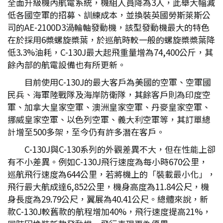
全面升級機內航電系統，機組人員降為3人，此舉大幅減
低各國空軍的招募、訓練成本，並換裝英國勞斯萊斯公
司的AE-2100D3渦輪軸發動機，該型發動機最大的特色
在於採用6槳螺旋槳葉，於巡航時較一般的螺旋槳槳葉降
低3.3%油耗，C-130J最大起飛重量增為74,400公斤，其
餘內部的航電設備也有所更新。
目前使用C-130J的最大客戶為美國的空軍、空軍國
民兵、海軍陸戰隊及海岸防衛隊，其餘客戶則為印度空
軍、加拿大皇家空軍、澳洲皇家空軍、丹麥皇家空軍、
挪威皇家空軍、以色列空軍、義大利空軍等，其訂單總
計增至500多架，至今仍有許多潛在客戶。
C-130J與C-130系列的外觀差異不大，但在性能上卻
有不小差異。例如C-130J飛行速度為每小時670公里，
巡航飛行速度為644公里，若將機上的「裝載最小化」，
飛行最大航成達6,852公里，機身高度為11.84公尺，機
身長度為29.79公尺，翼展為40.41公尺。總體來說，新
款C-130J較舊款的航程增加40%，飛行速度提高21%，