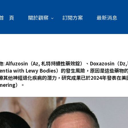
首 頁
關於觀察
訂閱方案
最新消息
lfuzosin
（Az,
札特持續性藥效錠）、Doxazosin
（Dz,
ntia with Lewy Bodies
）的發生風險，原因是這些藥物的
其他神經退化疾病的潛力，研究成果已於2024
年發表在美國
ering
）。