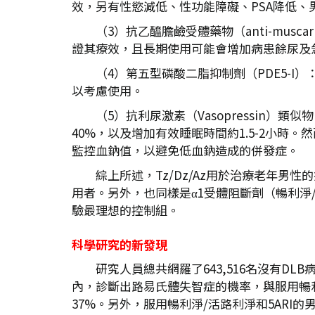
效，另有性慾減低、性功能障礙、PSA降低
（3）抗乙醯膽鹼受體藥物（anti-mus
證其療效，且長期使用可能會增加病患餘尿及
（4）第五型磷酸二脂抑制劑（PDE5-I
以考慮使用。
（5）抗利尿激素（Vasopressin）
40%，以及增加有效睡眠時間約1.5-2小時
監控血鈉值，以避免低血鈉造成的併發症。
綜上所述，Tz/Dz/Az用於治療老年男
用者。另外，也同樣是α1受體阻斷劑（暢利淨
驗最理想的控制組。
科學研究的新發現
研究人員總共網羅了643,516名沒有D
內，診斷出路易氏體失智症的機率，與服用暢利
37%。另外，服用暢利淨/活路利淨和5ARI