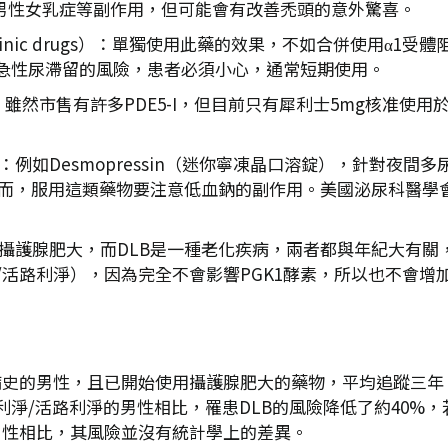
、男性女乳症等副作用，但可能會有改善禿頭的意外驚喜。
carinic drugs）：單獨使用此藥的效果，不如合併使用
急性尿滯留的風險，患者必須小心，通常短期使用。
）：雖然市售有許多PDE5-I，但目前只有犀利士5mg核准
類似物：例如Desmopressin（迷你寧凍晶口溶錠），針對
。然而，服用這類藥物要注意低血鈉的副作用。美國泌尿科醫學會
性的攝護腺肥大，而DLB是一種老化疾病，兩者都與年紀大有
/活路利淨），因為完全不會影響PGK1酵素，所以也不會
LB病史的男性，且已開始使用攝護腺肥大的藥物，平均追蹤三年。
淨/活路利淨的男性相比，罹患DLB的風險降低了約40%，若
的男性相比，其風險並沒有統計學上的差異。