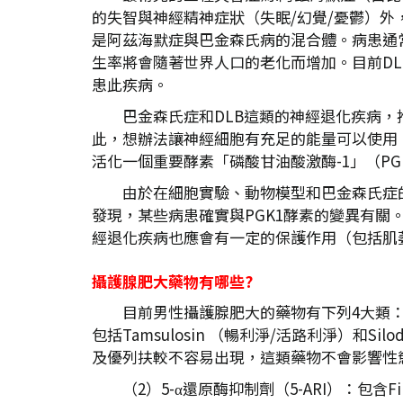
的失智與神經精神症狀（失眠/幻覺/憂鬱）
是阿茲海默症與巴金森氏病的混合體。病患通常預
生率將會隨著世界人口的老化而增加。目前DLB
患此疾病。
巴金森氏症和DLB這類的神經退化疾病
此，想辦法讓神經細胞有充足的能量可以使用，
活化一個重要酵素「磷酸甘油酸激酶-1」（PGK
由於在細胞實驗、動物模型和巴金森氏症的
發現，某些病患確實與PGK1酵素的變異有關
經退化疾病也應會有一定的保護作用（包括肌
攝護腺肥大藥物有哪些?
目前男性攝護腺肥大的藥物有下列4大類：
包括Tamsulosin （暢利淨/活路利淨）和
及優列扶較不容易出現，這類藥物不會影響性
（2）5-α還原酶抑制劑（5-ARI）：包含