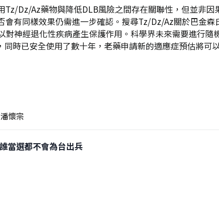
Tz/Dz/Az藥物與降低DLB風險之間存在關聯性，但並非
會有同樣效果仍需進一步確認。搜尋Tz/Dz/Az關於巴金
用的藥物，就可以對神經退化性疾病產生保護作用。科學界未來需要
外，同時已安全使用了數十年，老藥申請新的適應症預估將可
潘懷宗
選不論誰當選都不會為台出兵