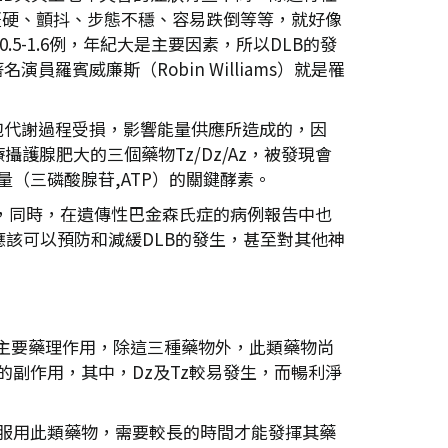
僵硬、顫抖、步態不穩、容易跌倒等等，就好像
5-1.6例，年紀大是主要因素，所以DLB的發
賓威廉斯（Robin Williams）就是罹
胞代謝過程受損，影響能量供應所造成的，因
腺肥大的三個藥物Tz/Dz/Az，被發現會
能量（三磷酸腺苷,ATP）的關鍵酵素。
性，同時，在遺傳性巴金森氏症的病例報告中也
應該可以預防和減緩DLB的發生，甚至對其他神
大的主要藥理作用，除這三種藥物外，此類藥物尚
常見的副作用，其中，Dz及Tz較易發生，而暢利淨
兩種藥物，服用此類藥物，需要較長的時間才能發揮其藥