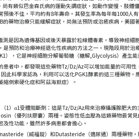
外，尚有類似巴金森氏病的運動失調症狀，如動作變慢、肢體
後不佳，平均約有8年壽命。其發生率為每年每1000人有0.
的藥物治療只能緩解症狀，尚無法預防或治癒疾病，美國著名演員羅
，推測是因為遺傳基因或後天暴露於粒線體毒素，導致神經細
是預防和治療神經退化性疾病的方法之一。現階段用於治療攝護
1），它是神經細胞分解葡萄糖（糖解,Glycolysis）產生
患者中，都發現這些藥物Tz/Dz/Az可以增加能量的可用
。因此科學家認為，利用可以活化PGK1酵素的這三種藥物，
萎縮側索硬化症和阿茲海默症）。
（1）α1受體阻斷劑：這是Tz/Dz/Az用來治療攝護腺肥
Silodosin（優列扶膠囊）兩種。姿態性低血壓為這類藥物最
慾及性功能，雖然許多病患都會擔心。
Finasteride（威福錠）和Dutasteride（適尿通）