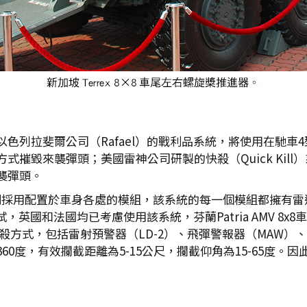
列拉斐爾公司（Rafael）的戰利品系統，將使用在馳車4型戰
摧毀來襲彈頭；美國雷神公司研製的快殺（Quick Kil
襲彈頭。
）則採用配置於車身各處的模組，該系統的每一個模組都擁有
測試，英國和法國均已考慮使用該系統，芬蘭Patria AMV 8
軟、硬殺方式，包括雷射預警器（LD-2）、飛彈警報器（MAW）
0度，有效攔截距離為5-15公尺，攔截仰角為15-65度