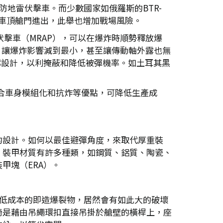
防地雷伏擊車。而少數國家如俄羅斯的BTR-
門和車頂艙門進出，此舉也增加戰場風險。
伏擊車（MRAP），可以在爆炸時順勢釋放爆
底盤，讓爆炸影響減到最小，甚至讓傳動軸外露也無
輪廓設計，以利掩蔽和降低被彈機率。如土耳其黑
計，結合車身模組化和抗炸等優點，可降低生產成
的設計。如何以最佳避彈角度，來取代厚重裝
，裝甲材質有許多種類，如鋼質、鋁質、陶瓷、
甲塊（ERA）。
、低成本的即造爆裂物，居然會有如此大的破壞
椅是藉由吊繩環扣直接吊掛於艙壁的橫桿上，座