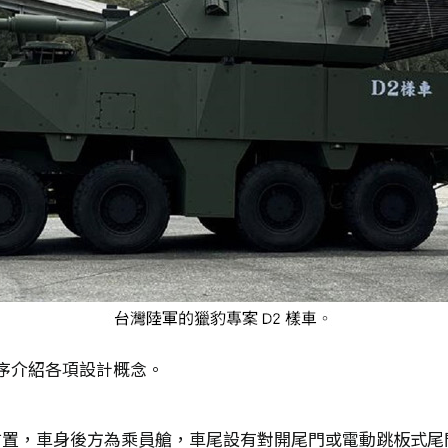
序介紹各項設計概念。
用前置，車身後方為乘員艙，車尾設有對開尾門或電動跳板式