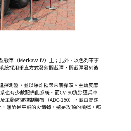
車（Merkava IV）上；此外，以色列軍事
l）系統採用垂直方式發射攔截彈，攔截彈發射後
雷達探測器，並以爆炸摧毀來襲彈頭。主動反應
x8車系也有少數配備此系統。而CV-90犰狳運兵車
、及主動防禦控制裝置（ADC-150），並由高速
。因此，無論是平飛的火箭彈，還是攻頂的飛彈，都