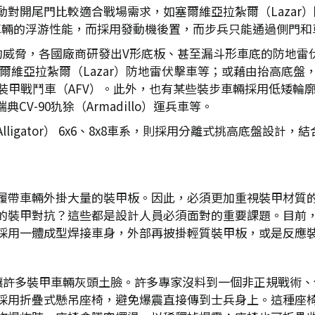
對開尾門比較適合戰場需求，如塞爾維亞拉紮爾（Lazar）
後移和車輛的浮游性能，而採用發動機後置，而步兵只能通過側
的威脅，各國廠商研發出V形底板、甚至漏斗形車底的防地雷
、塞爾維亞拉紮爾（Lazar）防地雷伏擊車等；或藉由抬高
6x6裝甲戰鬥車（AFV）。此外，也有某些裝步車輛採用低矮
CV-90犰狳（Armadillo）運兵車等。
ligator） 6x6、8x8車系，則採用分離式挑高底盤設
履帶車輛外掛大量的裝甲板。因此，必須更加重視裝甲材質
的裝甲對抗？這些都是設計人員必須面對的重要課題。目前
採用一體成型焊接車身，外部再披掛輕質裝甲板，或是反應裝
，讓許多裝甲車輛灰頭土臉。許多專家沒料到一個非正規戰術
採用折疊式懸吊座椅，避免爆震直接傳到士兵身上。這種座