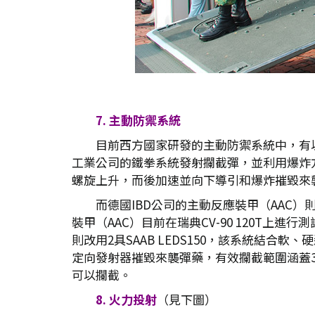
7. 主動防禦系統
目前西方國家研發的主動防禦系統中，有以色
工業公司的鐵拳系統發射攔截彈，並利用爆炸方式
螺旋上升，而後加速並向下導引和爆炸摧毀來
而德國IBD公司的主動反應裝甲（AAC
裝甲（AAC）目前在瑞典CV-90 120T上進行
則改用2具SAAB LEDS150，該系統結合
定向發射器摧毀來襲彈藥，有效攔截範圍涵蓋36
可以攔截。
8. 火力投射
（見下圖）