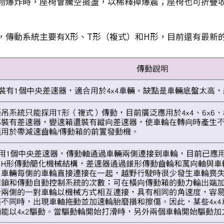
物爆炸時，座椅會騰空擺盪，以稀釋掉爆震；座椅也可折疊
，傳動系統主要有X形、T形（複式）和H形，目前還有最新的