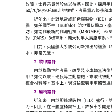
故障，士兵乘員等於坐以待斃。因此，採用手動
60/70/80/90和南非的獾式，考量重心
近年來，針對地雷或即造爆裂物（IED）
震，如美國野牛（Buffalo）防地雷伏擊車
妨，如南非最新的非洲戰神（MBOMBE） 
豹（PARS）8x8車系、義大利半人馬座車系、瑞典
目前，英國航太系統公司新推出的鱷魚（Al
本，非常先進。
2. 裝甲設計
由於機動性的考量，輪型裝步車輛無法像
甲？如何以軟、硬殺等主動措施，來取代被動
複合材料等。基本上，現役輪型裝甲車輛普遍
3. 座椅設計
近年來，由於即造爆裂物（IED）盛行
力。因此，在車艙座椅設計上，許多車系開始