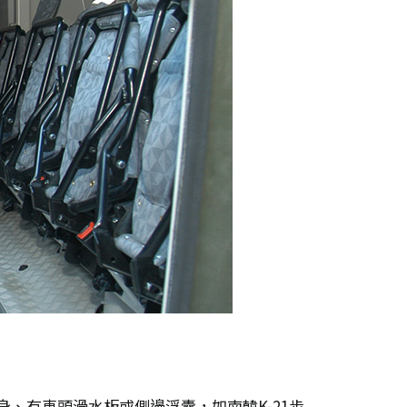
、有車頭滑水板或側邊浮囊，如南韓K-21步