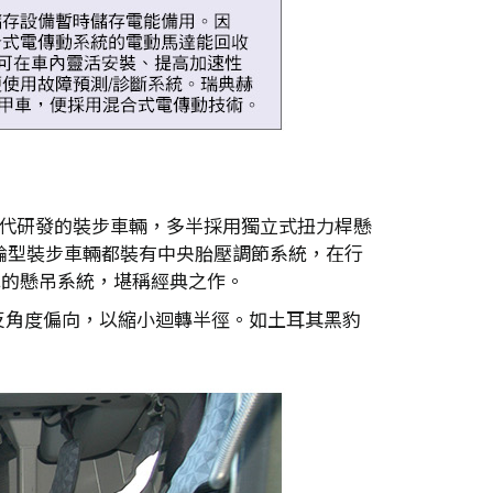
0年代研發的裝步車輛，多半採用獨立式扭力桿懸
輪型裝步車輛都裝有中央胎壓調節系統，在行
車的懸吊系統，堪稱經典之作。
反角度偏向，以縮小迴轉半徑。如土耳其黑豹