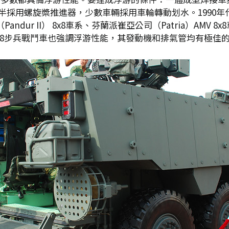
多半採用螺旋槳推進器，少數車輛採用車輪轉動划水。1990
ur II） 8x8車系、芬蘭派崔亞公司（Patria）AMV 8x8車
N-1 8x8步兵戰鬥車也強調浮游性能，其發動機和排氣管均有極