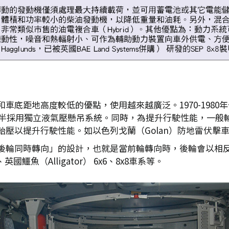
車底距地高度較低的優點，使用越來越廣泛。1970-198
則多半採用獨立液氣壓懸吊系統。同時，為提升行駛性能，一般
壓以提升行駛性能。如以色列戈蘭（Golan）防地雷伏擊
後輪同時轉向」的設計，也就是當前輪轉向時，後輪會以相
、英國鱷魚（Alligator） 6x6、8x8車系等。