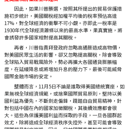
因此，如果川普勝選，按照其所提出的貿易保護措
施初步統計，美國關稅經加權平均後的稅率預估高達
17%，對全球經濟的衝擊不可小覷。亦即此一稅率是
1930年代全球經濟蕭條以來的最高水準，果真實施，將
會誘發許多國家相對提高其關稅。
再者，川普指責拜登政府忽略高通膨造成高物價，
對美國民眾生活的影響，卻又忽略提高關稅，除會導致
全球陷入貿易戰風險外，勢必再擴大各國通貨膨脹幅
度，在延緩降息或將增加升息的壓力下，最後可能威脅
國際金融市場的安定。
整體而言，11月5日不論是誰取得美國總統寶座，如
果無視全球經濟規範，或捨棄國際貿易原則，堅持以美
國利益為優先，不斷劍走偏鋒，踐踏自由貿易精神，針
對包括中國在內的國家加徵關稅，其後續效應都會很
大。這些為保護美國利益而採取的手段，一旦各國群起
效尤，除將造成全球經濟秩序失控外，甚至可能會導致