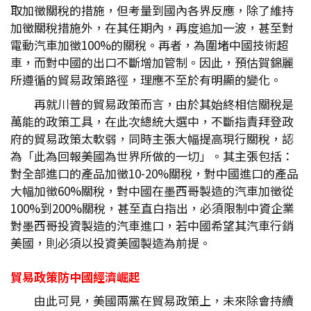
取加徵關稅的措施，但考量到國內各界反應，除了維持
加徵關稅措施外，在其任期內，再度追加一波，甚至對
電動汽車加徵100%的關稅。再者，為圍堵中國技術超
車，而對中國的出口不斷增加管制。因此，預估賀錦麗
所遵循的貿易政策路徑，理應不至於有明顯的變化。
再就川普的貿易政策而言，由於其始終相信關稅是
萬能的政策工具，在此次總統大選中，不斷指責拜登政
府的貿易政策太軟弱，同時主張大幅提高現行關稅，認
為「此為回報美國為世界所做的一切」。其主張包括：
對全部進口的產品加徵10-20%關稅，對中國進口的產品
大幅加徵60%關稅，對中國在墨西哥製造的汽車加徵從
100%到200%關稅，甚至直白指出，必須限制中資企業
對墨西哥投資製造的汽車進口，若中國希望其汽車行銷
美國，則必須以投資美國製造為前提。
貿易政策防中國經濟崛起
由此可見，美國兩黨在貿易政策上，未來除會持續