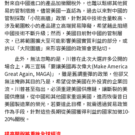
對來自中國進口的產品加徵關稅外，也難以鬆綁其他貿
易的管制措施。儘管美國一直認為，過去以來對中國的
管制採取「小院高牆」政策，針對其中技術含量較高、
涉及範圍較小的產品建立高端貿易障礙，希望藉此阻絕
中國技術不斷升級；然而，美國目前對中國的管制層
次，已將範圍擴大至可能影響美國實質利益的部分，或
許以「大院圍牆」來形容美國的政策會更貼切。
此外，無法忽略的是，川普在此次大選許多公開的
場合上，再三宣稱「要讓美國再次偉大(Make America
Great Again, MAGA)」，雖是舊調重彈的政策，但卻又
無法掩飾其目的乃是，希望促使美國在外投資的企業回
流。川普甚至指出，必須重建美國供應鏈，讓斷裂的美
國供應鏈，從中國和其他國家重返美國，進而恢復昔日
美國製造業的榮光，若要達此目標，就需透過貿易政策
作為手段，針對這些長期從美國獲得利益的國家加徵10-
20%關稅。
提高關稅將重挫全球經濟