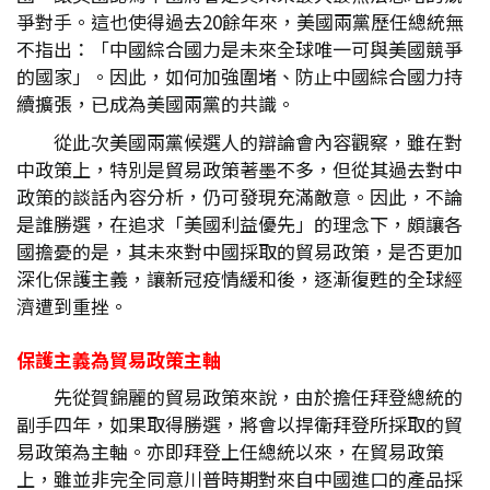
爭對手。這也使得過去20餘年來，美國兩黨歷任總統無
不指出：「中國綜合國力是未來全球唯一可與美國競爭
的國家」。因此，如何加強圍堵、防止中國綜合國力持
續擴張，已成為美國兩黨的共識。
從此次美國兩黨候選人的辯論會內容觀察，雖在對
中政策上，特別是貿易政策著墨不多，但從其過去對中
政策的談話內容分析，仍可發現充滿敵意。因此，不論
是誰勝選，在追求「美國利益優先」的理念下，頗讓各
國擔憂的是，其未來對中國採取的貿易政策，是否更加
深化保護主義，讓新冠疫情緩和後，逐漸復甦的全球經
濟遭到重挫。
保護主義為貿易政策主軸
先從賀錦麗的貿易政策來說，由於擔任拜登總統的
副手四年，如果取得勝選，將會以捍衛拜登所採取的貿
易政策為主軸。亦即拜登上任總統以來，在貿易政策
上，雖並非完全同意川普時期對來自中國進口的產品採