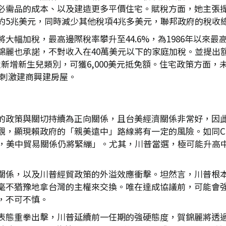
必需品的成本、以及建造更多平價住宅。賦稅方面，她主張
約5兆美元，同時減少其他稅項4兆多美元，聯邦政府的稅收
幅加稅，最高邊際稅率攀升至44.6%，為1986年以來最
賀錦麗也承諾，不對收入在40萬美元以下的家庭加稅。並提出額
還新增新生兒類別，可獲6,000美元抵免額。住宅政策方面，
來刺激建商興建房屋。
的政策與關切持續為正向關係，且台美經濟關係非常好，因
觀，顯現賴政府的「親美遠中」路線將有一定的風險。如同C
度，美中貿易關係仍將緊繃」。尤其，川普當選，極可能升高
關係，以及川普經貿政策的外溢效應衝擊。坦然言，川普根
毫不猶豫地拿台灣的主權來交換。唯在達成協議前，可能會
，不可不慎。
表態重拳出擊，川普延續前一任期的強硬態度，賀錦麗將透