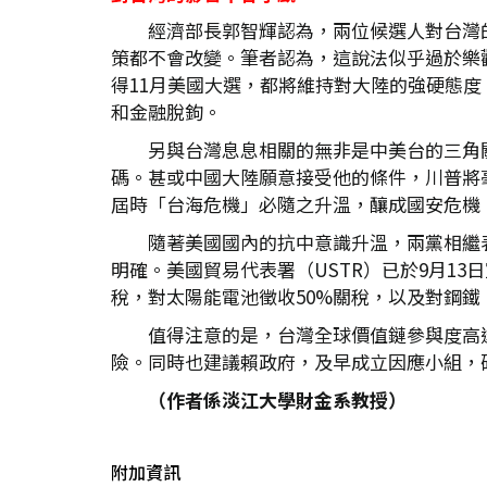
經濟部長郭智輝認為，兩位候選人對台灣
策都不會改變。筆者認為，這說法似乎過於樂
得11月美國大選，都將維持對大陸的強硬態
和金融脫鉤。
另與台灣息息相關的無非是中美台的三角
碼。甚或中國大陸願意接受他的條件，川普將
屆時「台海危機」必隨之升溫，釀成國安危機
隨著美國國內的抗中意識升溫，兩黨相繼
明確。美國貿易代表署（USTR）已於9月13
稅，對太陽能電池徵收50%關稅，以及對鋼鐵
值得注意的是，台灣全球價值鏈參與度高
險。同時也建議賴政府，及早成立因應小組，
（作者係淡江大學財金系教授）
附加資訊