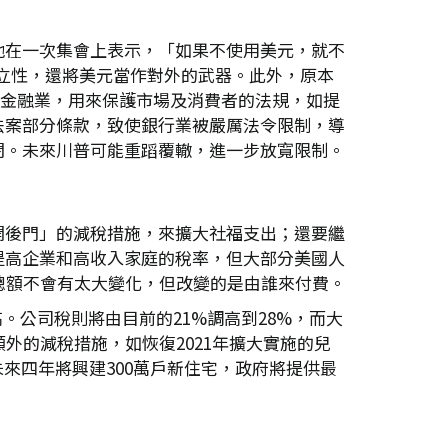
他在一次集會上表示，「如果不使用美元，就不
獨立性，還將美元當作對外的武器。此外，原本
旨在限制金融業，用來保護市場及消費者的法規，如提
法案部分條款，致使銀行業被嚴厲法令限制，導
閉。未來川普可能重蹈覆轍，進一步放寬限制。
開後門」的減稅措施，來擴大社福支出；還要繼
提高企業和高收入家庭的稅率，但大部分美國人
總額不會有太大變化，但改變的是由誰來付費。
高。公司稅則將由目前的21%調高到28%，而大
外的減稅措施，如恢復2021年擴大實施的兒
未來四年將興建300萬戶新住宅，政府將提供最