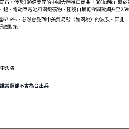
日宣布，涉及180億美元的中國大陸進口商品「301關稅」將於
、鋁、電動車電池和關鍵礦物，關稅自最低零關稅調升至25
達67.6%，必然會受到中美貿易戰（如關稅）的波及。因此
研議對策。
李沃牆
選不論誰當選都不會為台出兵