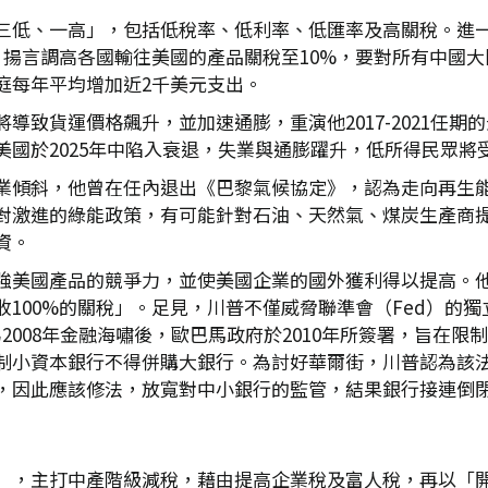
低、一高」，包括低稅率、低利率、低匯率及高關稅。進一步言之
，揚言調高各國輸往美國的產品關稅至10%，要對所有中國大
庭每年平均增加近2千美元支出。
貨運價格飆升，並加速通膨，重演他2017-2021任期的景況
國於2025年中陷入衰退，失業與通膨躍升，低所得民眾將
業傾斜，他曾在任內退出《巴黎氣候協定》，認為走向再生
對激進的綠能政策，有可能針對石油、天然氣、煤炭生產商
資。
強美國產品的競爭力，並使美國企業的國外獲利得以提高。
100%的關稅」。足見，川普不僅威脅聯準會（Fed）的
ct）為2008年金融海嘯後，歐巴馬政府於2010年所簽署，
制小資本銀行不得併購大銀行。為討好華爾街，川普認為該
，因此應該修法，放寬對中小銀行的監管，結果銀行接連倒
」，主打中產階級減稅，藉由提高企業稅及富人稅，再以「