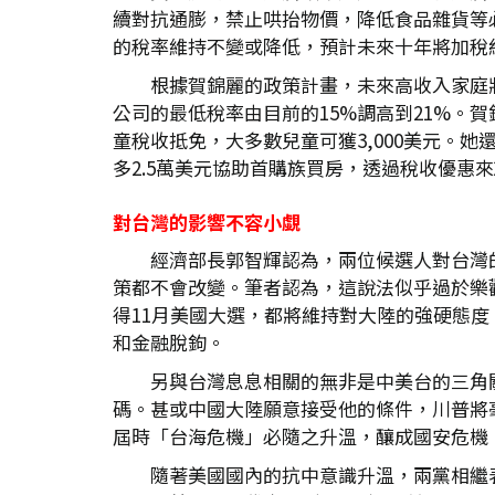
續對抗通膨，禁止哄抬物價，降低食品雜貨等
的稅率維持不變或降低，預計未來十年將加稅
根據賀錦麗的政策計畫，未來高收入家庭將大
公司的最低稅率由目前的15%調高到21%。
童稅收抵免，大多數兒童可獲3,000美元。她
多2.5萬美元協助首購族買房，透過稅收優惠
對台灣的影響不容小覷
經濟部長郭智輝認為，兩位候選人對台灣
策都不會改變。筆者認為，這說法似乎過於樂
得11月美國大選，都將維持對大陸的強硬態
和金融脫鉤。
另與台灣息息相關的無非是中美台的三角
碼。甚或中國大陸願意接受他的條件，川普將
屆時「台海危機」必隨之升溫，釀成國安危機
隨著美國國內的抗中意識升溫，兩黨相繼