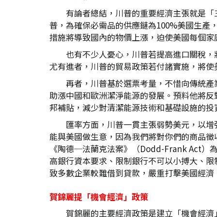
有論者總結，川普的重要經濟主張就是「三
普，為確保必需品的供應鏈為100%美國生產
措施將導致國內的物價上漲，迫使美國每個家
也有不少人憂心，川普若提高進口關稅，將導致
尤有進者，川普的貿易政策若付諸實施，將使美
再者，川普基於選票考量，不惜向傳統產
助漲中國和歐洲潔淨能源的發展。預料他將反
邦補貼，減少對清潔能源技術和基礎設施的投
匯率方面，川普一貫主張弱勢美元，以增
能與美國做生意，因為我們將對你們的商品徵收
《陶德─法蘭克法案》（Dodd-Frank A
高銀行資本要求、限制銀行不可以小搏大、限
致多數企業較難借到貸款，嚴重打擊美國經濟
賀錦麗提「機會經濟」政策
賀錦麗的主要經濟政策是建立「機會經濟