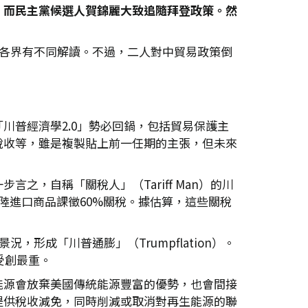
；而民主黨候選人賀錦麗大致追隨拜登政策。然
行各界有不同解讀。不過，二人對中貿易政策倒
川普經濟學2.0」勢必回鍋，包括貿易保護主
稅收等，雖是複製貼上前一任期的主張，但未來
，自稱「關稅人」（Tariff Man）的川
陸進口商品課徵60%關稅。據估算，這些關稅
，形成「川普通膨」（Trumpflation）。
受創最重。
能源會放棄美國傳統能源豐富的優勢，也會間接
提供稅收減免，同時削減或取消對再生能源的聯