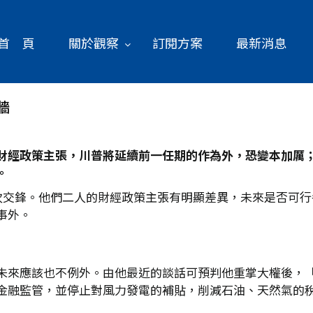
首 頁
關於觀察
訂閱方案
最新消息
牆
財經政策主張，川普將延續前一任期的作為外，恐變本加厲
。
首次交鋒。他們二人的財經政策主張有明顯差異，未來是否可
事外。
未來應該也不例外。由他最近的談話可預判他重掌大權後，「
金融監管，並停止對風力發電的補貼，削減石油、天然氣的