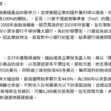
資。
強美國產品的競爭力，並使美國企業的國外獲利得以提高。
100%的關稅」。足見，川普不僅威脅聯準會（Fed）的
ct）為2008年金融海嘯後，歐巴馬政府於2010年所簽署，
制小資本銀行不得併購大銀行。為討好華爾街，川普認為該
，因此應該修法，放寬對中小銀行的監管，結果銀行接連倒
」，主打中產階級減稅，藉由提高企業稅及富人稅，再以「
必需品的成本、以及建造更多平價住宅。賦稅方面，她主張
約5兆美元，同時減少其他稅項4兆多美元，聯邦政府的稅收
幅加稅，最高邊際稅率攀升至44.6%，為1986年以來最
賀錦麗也承諾，不對收入在40萬美元以下的家庭加稅。並提出額
還新增新生兒類別，可獲6,000美元抵免額。住宅政策方面，
來刺激建商興建房屋。