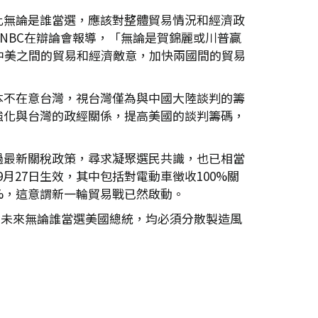
此無論是誰當選，應該對整體貿易情況和經濟政
NBC在辯論會報導，「無論是賀錦麗或川普贏
中美之間的貿易和經濟敵意，加快兩國間的貿易
本不在意台灣，視台灣僅為與中國大陸談判的籌
強化與台灣的政經關係，提高美國的談判籌碼，
過最新關稅政策，尋求凝聚選民共識，也已相當
9月27日生效，其中包括對電動車徵收100%關
%，這意謂新一輪貿易戰已然啟動。
，未來無論誰當選美國總統，均必須分散製造風