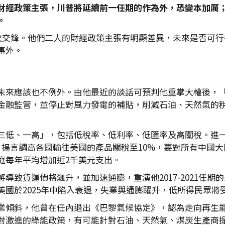
財經政策主張，川普將延續前一任期的作為外，恐變本加厲
。
首次交鋒。他們二人的財經政策主張有明顯差異，未來是否可
事外。
未來應該也不例外。由他最近的談話可預判他重掌大權後，「
金融監管，並停止對風力發電的補貼，削減石油、天然氣的
低、一高」，包括低稅率、低利率、低匯率及高關稅。進一步言之
，揚言調高各國輸往美國的產品關稅至10%，要對所有中國大
庭每年平均增加近2千美元支出。
貨運價格飆升，並加速通膨，重演他2017-2021任期的景況
國於2025年中陷入衰退，失業與通膨躍升，低所得民眾將
業傾斜，他曾在任內退出《巴黎氣候協定》，認為走向再生
對激進的綠能政策，有可能針對石油、天然氣、煤炭生產商