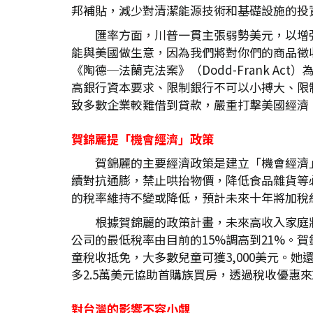
邦補貼，減少對清潔能源技術和基礎設施的投
匯率方面，川普一貫主張弱勢美元，以增
能與美國做生意，因為我們將對你們的商品徵收
《陶德─法蘭克法案》（Dodd-Frank A
高銀行資本要求、限制銀行不可以小搏大、限
致多數企業較難借到貸款，嚴重打擊美國經濟
賀錦麗提「機會經濟」政策
賀錦麗的主要經濟政策是建立「機會經濟
續對抗通膨，禁止哄抬物價，降低食品雜貨等
的稅率維持不變或降低，預計未來十年將加稅
根據賀錦麗的政策計畫，未來高收入家庭將大
公司的最低稅率由目前的15%調高到21%。
童稅收抵免，大多數兒童可獲3,000美元。她
多2.5萬美元協助首購族買房，透過稅收優惠
對台灣的影響不容小覷