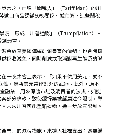
，自稱「關稅人」（Tariff Man）的川
陸進口商品課徵60%關稅。據估算，這些關稅
，形成「川普通膨」（Trumpflation）。
受創最重。
能源會放棄美國傳統能源豐富的優勢，也會間接
提供稅收減免，同時削減或取消對再生能源的聯
他在一次集會上表示，「如果不使用美元，就不
獨立性，還將美元當作對外的武器。此外，原本
旨在限制金融業，用來保護市場及消費者的法規，如提
法案部分條款，致使銀行業被嚴厲法令限制，導
閉。未來川普可能重蹈覆轍，進一步放寬限制。
開後門」的減稅措施，來擴大社福支出；還要繼