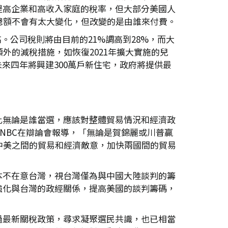
提高企業和高收入家庭的稅率，但大部分美國人
總額不會有太大變化，但改變的是由誰來付費。
高。公司稅則將由目前的21%調高到28%，而大
外的減稅措施，如恢復2021年擴大實施的兒
未來四年將興建300萬戶新住宅，政府將提供最
此無論是誰當選，應該對整體貿易情況和經濟政
NBC在辯論會報導，「無論是賀錦麗或川普贏
中美之間的貿易和經濟敵意，加快兩國間的貿易
本不在意台灣，視台灣僅為與中國大陸談判的籌
強化與台灣的政經關係，提高美國的談判籌碼，
過最新關稅政策，尋求凝聚選民共識，也已相當