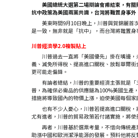
美國總統大選第二場辯論會甫結束，有關
抗中政策為美國兩黨共識，台灣將難置身事外
美東時間9月10日晚上，川普與賀錦麗
是一致，無非就是「抗中」，而台灣將難置身
川普經濟學2.0
複製貼上
川普過去一直將「美國優先」掛在嘴邊，
義、減免所得稅、提高進口關稅、放鬆華爾街
更可能走偏鋒。
有論者總結，川普的重要經濟主張就是「三
普，為確保必需品的供應鏈為100%美國生產
措施將導致國內的物價上漲，迫使美國每個家
也有不少人憂心，川普若提高進口關稅，將導致
尤有進者，川普的貿易政策若付諸實施，將使美
再者，川普基於選票考量，不惜向傳統產
助漲中國和歐洲潔淨能源的發展。預料他將反