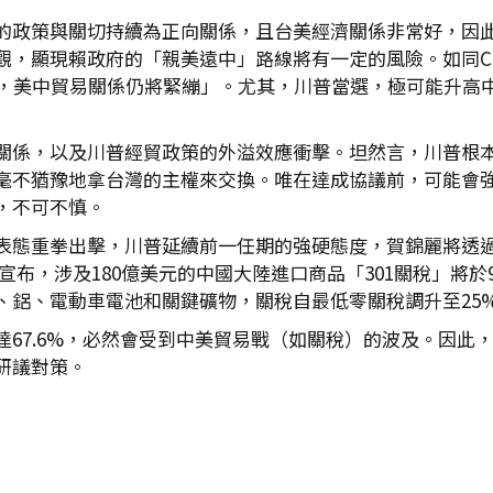
的政策與關切持續為正向關係，且台美經濟關係非常好，因
觀，顯現賴政府的「親美遠中」路線將有一定的風險。如同C
度，美中貿易關係仍將緊繃」。尤其，川普當選，極可能升高
關係，以及川普經貿政策的外溢效應衝擊。坦然言，川普根
毫不猶豫地拿台灣的主權來交換。唯在達成協議前，可能會
，不可不慎。
表態重拳出擊，川普延續前一任期的強硬態度，賀錦麗將透
日宣布，涉及180億美元的中國大陸進口商品「301關稅」將於
、鋁、電動車電池和關鍵礦物，關稅自最低零關稅調升至25
達67.6%，必然會受到中美貿易戰（如關稅）的波及。因此
研議對策。