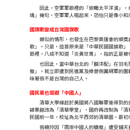
因此，空軍軍歌裡的「俯瞰太平洋濱」，
魂」幾句，空軍軍人唱起來，恐怕只是像小和
國旗歌變成台灣國旗歌
類似的情形，也發生在巴黎奧運會的頒獎
歌」。只是，這首原來是「中華民國國旗歌」
筋裡，八成不知道「炎黃世胄」，指的正是被
也因此，當中華台北的「麟洋配」在羽毛
傲」，就立即遭到民進黨及綠營側翼網軍的圍
味著翁不是台灣的自己人。
國民黨也迴避「中國人」
清華大學緣起於美國將八國聯軍後得到的
肄業館改為「清華學堂」，國府再改制為「清
民國前一年，校址為北平西郊的清華園，最初
翁曉玲因「兩岸中國人的驕傲」遭受鋪天