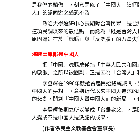
是我們的驕傲」，刻意閃躲了「中國人」這個
人」的認同避之猶恐不及。
政治大學選研中心長期對台灣民眾「是台灣
這項民調以來的最低點，而認為「既是台灣人也
原因還是在於「洗腦」與「反洗腦」的力量失
海峽兩岸都是中國人
把「中國」洗腦成僅指「中華人民共和國
的驕傲」之所以被圍剿，正是因為「台灣人」
李登輝在1996年競選首屆民選總統期
中國人的夢想」，意指近代以來中國人追求的
的悲劇，開創『中國人幫中國人』的新局」，
李登輝後期之所以變成「台獨教父」，是
人變成不是中國人是洗腦的成果。
(
作者係民主文教基金會董事長)