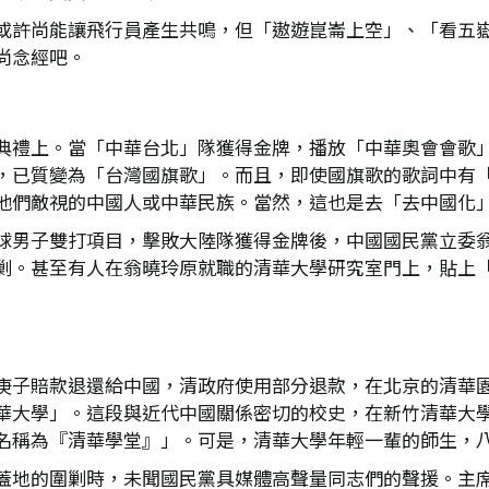
或許尚能讓飛行員產生共鳴，但「遨遊崑崙上空」、「看五
尚念經吧。
典禮上。當「中華台北」隊獲得金牌，播放「中華奧會會歌
，已質變為「台灣國旗歌」。而且，即使國旗歌的歌詞中有
他們敵視的中國人或中華民族。當然，這也是去「去中國化
球男子雙打項目，擊敗大陸隊獲得金牌後，中國國民黨立委
剿。甚至有人在翁曉玲原就職的清華大學研究室門上，貼上
庚子賠款退還給中國，清政府使用部分退款，在北京的清華
華大學」。這段與近代中國關係密切的校史，在新竹清華大
名稱為『清華學堂』」。可是，清華大學年輕一輩的師生，
蓋地的圍剿時，未聞國民黨具媒體高聲量同志們的聲援。主