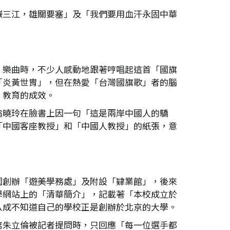
嶽三江，雄關要塞」及「我們要用血汗永固中華
」樂曲時，不少人感動地跟著哼唱起這首「國旗
「炎黃世胄」，但在熱愛「台灣國旗歌」者的腦
」教育的成效。
翁曉玲在臉書上因一句「這是兩岸中國人的驕
「中國客座教授」和「中國人教授」的紙張，意
園創辦「遊美學務處」及附設「肄業館」，後來
學網站上的「清華簡介」，記載著「本校成立於
八成不知道自己的學校正是創辦於北京的大學。
席朱立倫被記者提問時，只回應「每一位選手都