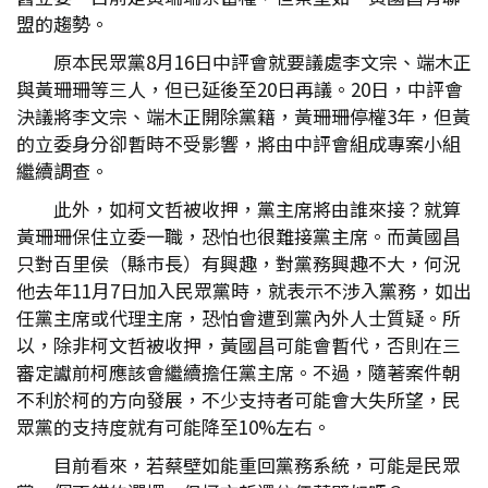
盟的趨勢。
原本民眾黨8月16日中評會就要議處李文宗、端木正
與黃珊珊等三人，但已延後至20日再議。20日，中評會
決議將李文宗、端木正開除黨籍，黃珊珊停權3年，但黃
的立委身分卻暫時不受影響，將由中評會組成專案小組
繼續調查。
此外，如柯文哲被收押，黨主席將由誰來接？就算
黃珊珊保住立委一職，恐怕也很難接黨主席。而黃國昌
只對百里侯（縣市長）有興趣，對黨務興趣不大，何況
他去年11月7日加入民眾黨時，就表示不涉入黨務，如出
任黨主席或代理主席，恐怕會遭到黨內外人士質疑。所
以，除非柯文哲被收押，黃國昌可能會暫代，否則在三
審定讞前柯應該會繼續擔任黨主席。不過，隨著案件朝
不利於柯的方向發展，不少支持者可能會大失所望，民
眾黨的支持度就有可能降至10%左右。
目前看來，若蔡壁如能重回黨務系統，可能是民眾