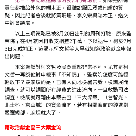
責任都推給外包的端木正，很難說服民眾或他黨的質
疑，因此記者會後就將黃珊珊、李文宗與端木正，送交
中評會議處。
以上三項策略已被8月20日出刊的周刊打臉。原來監
察院早在4月就因柯收支相差2千萬，予以退件，柯於7月
3日完成補正，這顯示柯文哲等人早就知道政治獻金申報
出問題。
本案顯然對柯文哲及民眾黨都非常不利。尤其是柯
文哲一再說他對申報事「不知情」，監察院怎麼可能輕
輕放下？最麻煩的是，已有人向地檢署告發，檢調展開
調查，就可以調閱所有經費的進出流向。一旦啟動司法
調查，檢調就可藉由本案去查「三大弊案」（台智光、
北士科、京華城）的資金流向，若有相關廠商的錢進到
競選總部，麻煩就大了。
藉政治獻金查三大案金流