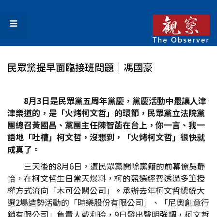
民眾黨提早面臨接班問題│馮國豪
8
月3
日是民眾黨五周年黨慶，黨慶活動中最讓人津
津樂道的，是「火烤柯文哲」的環節，民眾黨立法院黨
團總召黃國昌、黨團主任陳智菡在台上，你一言、我一
語地「吐槽」柯文哲，沒想到，「火烤柯文哲」很快就
成真了。
三天後的8月6日，遭民眾黨開除黨籍的前幕僚吳靜
怡，在柯文哲生日當天爆料，柯的競選經費透過多筆授
權方式流向「木可公關公司」。承辦去年柯文哲總統大
選2場造勢活動的「時樂股份有限公司」、「尼奧創意行
銷有限公司」負責人戴利玲，9日發出聲明強調，柯文哲