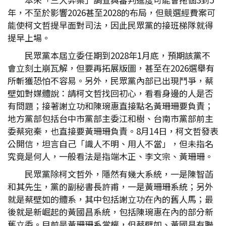
年，不至於影響2026甚至2028的布局，但競選經費案可
能使柯文哲提早面對司法，因此民眾黨的接班梯隊就得
提早上場。
民眾黨本屆立委任期到2028年1月底，預期該黨不
會立刻土崩瓦解，但要再拓展版圖，甚至在2026選舉有
所斬獲恐怕不容易。另外，民眾黨內部已出現鬥爭，蔡
壁如對媒體說：請柯文哲找回初心，看看身邊的人是否
有問題；接著謝立功和陳琬惠直接點名黃珊珊要負責；
地方黨部包括台中市黨部主委江和樹、台南市黨部前主
委蔡宛秦，也直接要黃珊珊負責。8月14日，柯文哲發表
公開信，坦言自己「識人不明、用人不當」，但未指名
究竟是何人，一般看法是指端木正、李文宗、黃珊珊。
民眾黨除柯文哲外，隱然有幾大系統，一是陳智菡
和其先生，黨的副秘書長許甫，一是黃珊珊系統；另外
就是蔡壁如的體系，其中包括謝立功在內的舊人馬；最
後就是新崛起的黃國昌系統，包括陳琬惠在內的部分新
舊立委。目前是黃珊珊系當權，但蔡壁如、黃國昌有聯