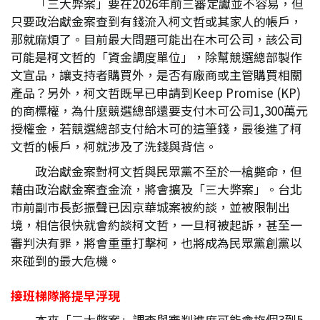
「三大弊案」要在2026年前三審定讞並不容易，但
只要政治獻金案查到有錢流入柯文哲或其家人的帳戶，
那就麻煩了。目前最大問題可能出在木可公司，該公司
可能是柯文哲的「資金調度單位」，除幫競選總部製作
文宣品，讓支持者購買外，是否有廠商或主管購買相關
產品？另外，柯文哲既早已申請到Keep Promise (KP)
的商標權，為什麼競選總部還要支付木可公司1,300萬元
授權金，若競選總部支付給木可的這筆錢，最後進了柯
文哲的帳戶，柯就涉及了洗錢與背信。
政治獻金案對柯文哲與民眾黨不至於一槍斃命，但
藉由政治獻金案查金流，將會擴及「三大弊案」。台北
市前副市長彭振聲已因京華城案被約談，並被限制出
境，相信很快就會約談柯文哲，一旦柯被起訴，甚至一
審判決有罪，將會重重打擊柯，也將成為民眾黨創黨以
來碰到的最大危機。
接班梯隊將提早浮現
本來「三大弊案」調查與審判進度可能會拖個3到5