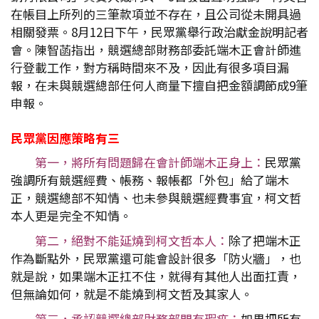
在帳目上所列的三筆款項並不存在，且公司從未開具過
相關發票。8月12日下午，民眾黨舉行政治獻金說明記者
會。陳智菡指出，競選總部財務部委託端木正會計師進
行登載工作，對方稱時間來不及，因此有很多項目漏
報，在未與競選總部任何人商量下擅自把金額調節成9筆
申報。
民眾黨因應策略有三
第一，將所有問題歸在會計師端木正身上：
民眾黨
強調所有競選經費、帳務、報帳都「外包」給了端木
正，競選總部不知情、也未參與競選經費事宜，柯文哲
本人更是完全不知情。
第二，絕對不能延燒到柯文哲本人：
除了把端木正
作為斷點外，民眾黨還可能會設計很多「防火牆」，也
就是說，如果端木正扛不住，就得有其他人出面扛責，
但無論如何，就是不能燒到柯文哲及其家人。
第三，承認競選總部財務部門有瑕疵：
如果把所有