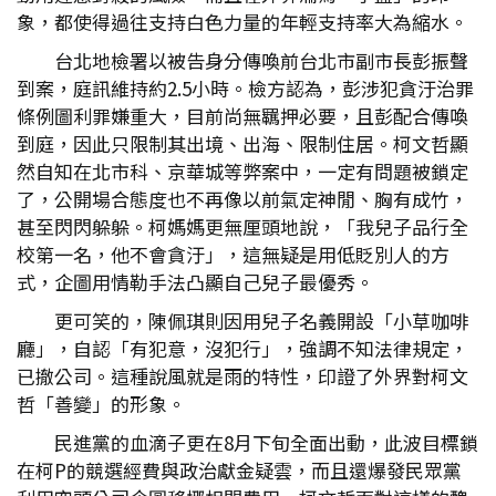
象，都使得過往支持白色力量的年輕支持率大為縮水。
台北地檢署以被告身分傳喚前台北市副市長彭振聲
到案，庭訊維持約2.5小時。檢方認為，彭涉犯貪汙治罪
條例圖利罪嫌重大，目前尚無羈押必要，且彭配合傳喚
到庭，因此只限制其出境、出海、限制住居。柯文哲顯
然自知在北市科、京華城等弊案中，一定有問題被鎖定
了，公開場合態度也不再像以前氣定神閒、胸有成竹，
甚至閃閃躲躲。柯媽媽更無厘頭地說，「我兒子品行全
校第一名，他不會貪汙」，這無疑是用低貶別人的方
式，企圖用情勒手法凸顯自己兒子最優秀。
更可笑的，陳佩琪則因用兒子名義開設「小草咖啡
廳」，自認「有犯意，沒犯行」，強調不知法律規定，
已撤公司。這種說風就是雨的特性，印證了外界對柯文
哲「善變」的形象。
民進黨的血滴子更在8月下旬全面出動，此波目標鎖
在柯P的競選經費與政治獻金疑雲，而且還爆發民眾黨