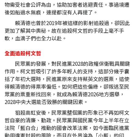
物需受社會公評為由，協助加害者逃避責任。事過境遷
後如船過水無痕，連提都沒有人再提了。
賴清德也曾於2019年被這樣的影射追殺過，卻因此
更加了解其中奧秘。故在追殺柯文哲的手段上毫不手
軟，血滴子們也全力以赴。
全面追殺柯文哲
民眾黨的發展，對民進黨2028的政權保衛戰具關鍵
作用。柯文哲吸引了許多年輕人的支持，這部分幾乎囊
括了年初大選時，民進黨原來支持蔡英文的選票，這使
得賴清德的得票率偏低。如何把這些偏綠，卻叛逃至民
眾黨的票重新找回來，就成為賴清德2026地方選舉，
2028中央大選能否致勝的關鍵因素。
狙殺高虹安後，民眾黨整個黨的形象已不再如柯文
哲自豪的清廉、勤政。民眾黨與國民黨今年上半年在立
法院「藍白合」推動的國會改革法案，如今面臨民進黨
動用違憲封殺的風險，而且在外界淪為「小藍」的印