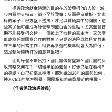
操弄政治獻金議題的目的在於破壞柯P的人設，減
少白營的支持者，尚不至於致命；反而是京華城、北市
柯的案子，檢方堅不透風，才足以質疑其中的貓膩，這
些案子極可能成為綠營牽制藍白合的重點。尤其藍營普
遍不能接受柯文哲，一個被上了枷鎖的黨主席，又怎麼
能成為藍營願意合作的對象？只要跑法院成為柯文哲未
來三年的日常工作，柯要再參選的機率就會大為降低，
這是賴清德所打的如意算盤吧。
面對綠營不斷出招，國民黨做何盤算？國民黨的反
攻策略又何在？一切慢半拍的藍營，好像只是在看柯P
的笑話，自己卻毫無準備。那別說2028年的局勢如何；
連2026年的地方選舉，國民黨都將面臨嚴苛的挑戰。
(
作者係政治評論員)