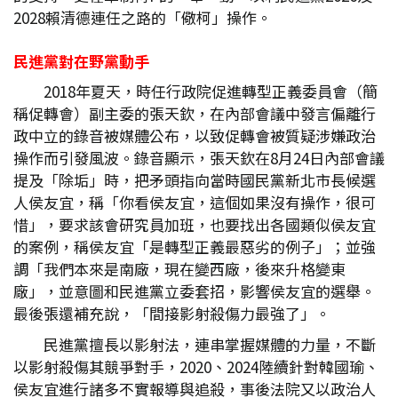
2028賴清德連任之路的「儆柯」操作。
民進黨對在野黨動手
2018年夏天，時任行政院促進轉型正義委員會（簡
稱促轉會）副主委的張天欽，在內部會議中發言偏離行
政中立的錄音被媒體公布，以致促轉會被質疑涉嫌政治
操作而引發風波。錄音顯示，張天欽在8月24日內部會議
提及「除垢」時，把矛頭指向當時國民黨新北市長候選
人侯友宜，稱「你看侯友宜，這個如果沒有操作，很可
惜」，要求該會研究員加班，也要找出各國類似侯友宜
的案例，稱侯友宜「是轉型正義最惡劣的例子」；並強
調「我們本來是南廠，現在變西廠，後來升格變東
廠」，並意圖和民進黨立委套招，影響侯友宜的選舉。
最後張還補充說，「間接影射殺傷力最強了」。
民進黨擅長以影射法，連串掌握媒體的力量，不斷
以影射殺傷其競爭對手，2020、2024陸續針對韓國瑜、
侯友宜進行諸多不實報導與追殺，事後法院又以政治人