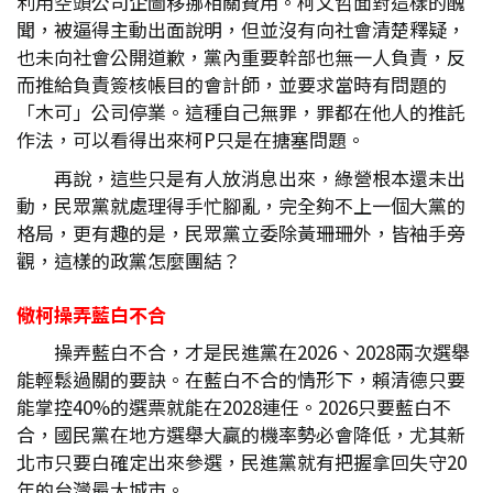
利用空頭公司企圖移挪相關費用。柯文哲面對這樣的醜
聞，被逼得主動出面說明，但並沒有向社會清楚釋疑，
也未向社會公開道歉，黨內重要幹部也無一人負責，反
而推給負責簽核帳目的會計師，並要求當時有問題的
「木可」公司停業。這種自己無罪，罪都在他人的推託
作法，可以看得出來柯P只是在搪塞問題。
再說，這些只是有人放消息出來，綠營根本還未出
動，民眾黨就處理得手忙腳亂，完全夠不上一個大黨的
格局，更有趣的是，民眾黨立委除黃珊珊外，皆袖手旁
觀，這樣的政黨怎麼團結？
儆柯操弄藍白不合
操弄藍白不合，才是民進黨在2026、2028兩次選舉
能輕鬆過關的要訣。在藍白不合的情形下，賴清德只要
能掌控40%的選票就能在2028連任。2026只要藍白不
合，國民黨在地方選舉大贏的機率勢必會降低，尤其新
北市只要白確定出來參選，民進黨就有把握拿回失守20
年的台灣最大城市。