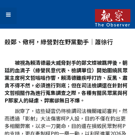
殺鄭、儆柯，綠營對在野黨動手│蕭徐行
被視為賴清德最大威脅對手的鄭文燦被羈押後，朝
廷的血滴子（綠營民意代表、檢調單位）開始圍繞民眾
黨主席柯文哲嗡嗡作響，賴清德雖疾呼打詐、反黑、肅
貪不得不然，必須進行到底；但在司法檢調還在針對柯
文哲相關作為進行蒐集調查之際，各種有關民眾黨與柯
P
那家人的疑慮、弊案卻無日不爆。
說穿了，這些疑雲仍待檢調司法機關確認審判，然
而透過「影射」大法傷害柯P人設，目的不僅在釣出更
多相關弊案，以求一刀斃命，目的還在損毀民眾對柯P
的支持，更在牽制柯P的一舉一動，以利民進黨2026及