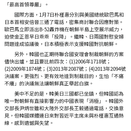
「最高首領尊嚴」。
國際方面，1月7日朴槿惠分別與美國總統歐巴馬和
日本首相安倍晉三通了電話，密集商討聯合因應對策。
歐巴馬立即派出B-52轟炸機在朝鮮半島上空展示威力，
迫使金正恩早日乖乖「投降」。繼韓、日兩國對慰安婦
問題達成協議後，日本積極表示支援韓國對抗朝鮮。
另外，韓國也正期待聯合國安理會制裁朝鮮的方案
儘快出爐，並且要比前四次：(1)2006年1718號；
(2)2009年1874號；(3)2013年2087號；(4)2013年2094號
決議案，更強烈、更有效地達到制裁目的，生怕「不痛
不癢」的決議無法讓朝鮮真正舉起白旗。
美中不足的是，韓美日三國都已坐鎮，但韓國認為
唯一對朝鮮有直接影響力的中國表現「消極」。韓國外
交部長尹炳世雖和大陸外交部長王毅通過電話，交換意
見，但韓國媒體連日來對習近平主席未與朴槿惠互通熱
線，感到遺憾與失望。