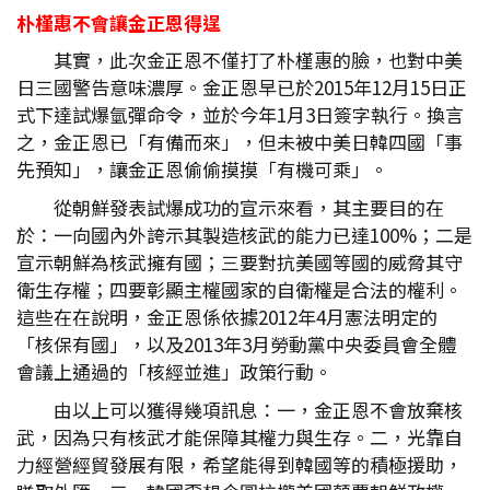
朴槿惠不會讓金正恩得逞
其實，此次金正恩不僅打了朴槿惠的臉，也對中美
日三國警告意味濃厚。金正恩早已於2015年12月15日正
式下達試爆氫彈命令，並於今年1月3日簽字執行。換言
之，金正恩已「有備而來」，但未被中美日韓四國「事
先預知」，讓金正恩偷偷摸摸「有機可乘」。
從朝鮮發表試爆成功的宣示來看，其主要目的在
於：一向國內外誇示其製造核武的能力已達100%；二是
宣示朝鮮為核武擁有國；三要對抗美國等國的威脅其守
衛生存權；四要彰顯主權國家的自衛權是合法的權利。
這些在在說明，金正恩係依據2012年4月憲法明定的
「核保有國」，以及2013年3月勞動黨中央委員會全體
會議上通過的「核經並進」政策行動。
由以上可以獲得幾項訊息：一，金正恩不會放棄核
武，因為只有核武才能保障其權力與生存。二，光靠自
力經營經貿發展有限，希望能得到韓國等的積極援助，