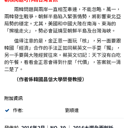
兩韓問題與兩岸一直相互牽連，不能忽略。萬一，
兩韓發生戰爭，朝鮮半島陷入緊張情勢，將影響東北亞
局勢的穩定。尤其，美國和中國大陸在南海、東海的
「擦槍走火」，勢必會延燒至朝鮮半島及台灣海峽。
值得注意的是，金正恩一面玩「核」，另一面要跟
韓國「經濟」合作的手法正如同蔡英文一手耍「獨」，
另一手要與大陸經貿往來。蔡英文切記：天下沒有白吃
的午餐，看看金正恩會得到什麼「代價」，答案就一清
二楚了。
（作者係韓國昌信大學榮譽教授）
附加資訊
作者:
劉順達
發佈於
2016年2月｜NO. 30 │ 2016大選全面剖析