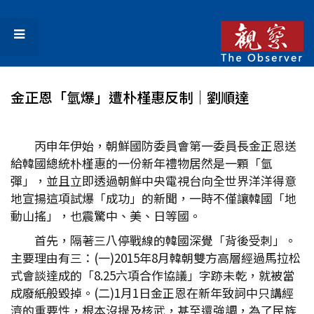
金正恩「氫爆」遭朴槿惠反制│劉順達
丙申年伊始，朝鮮國防委員會第一委員長金正恩送
給韓國總統朴槿惠的一份新年禮物居然是一顆「氫
彈」，並且立即透過朝鮮中央電視台向全世界洋洋得意
地宣揚這項試爆「成功」的新聞，一時不僅讓韓國「地
動山搖」，也震驚中、美、日等國。
首先，隔著三八停戰線的韓國深覺「背後受刺」。
主要理由有三：(一)2015年8月韓朝雙方高層經過馬拉松
式會談達成的「8.25六項合作協議」字跡未乾，就被當
成廢紙般毀掉。(二)1月1日金正恩在新年致詞中只講經
濟的重要性，根本沒提及核武，甚至還強調，為了民族