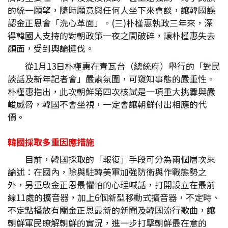
的統一願望，隨時願意與任何人坐下來會談，讓韓國誤
認金正恩會「洗心革面」。(三)朴槿惠執政三年來，深
得韓國人支持的對朝政策一夜之間破碎，讓朴槿惠失去
顏面，受到輿論撻伐。
從1月13日朴槿惠在青瓦台（總統府）舉行的「對民
談話及新年記者會」嚴肅氛圍，可窺知事態的嚴重性。
朴槿惠指出，此次朝鮮第四次核試是一項重大挑釁與嚴
峻威脅，韓國不會坐視，一定會讓朝鮮付出相應的代
價。
韓國採取多重因應措施
目前，韓國採取的「報復」手段可分為兩個層次來
論述：在國內，除與駐韓美軍加強防衛與作戰態勢之
外，另重啟金正恩最懼怕的心理喊話，打開設立在最前
線11處的擴音器，加上6個新型移動式擴音器，不定時、
不定點播放有關金正恩最新的新聞及韓國流行歌曲，讓
朝鮮軍民瞭解朝鮮的實況，進一步打擊朝鮮最在意的