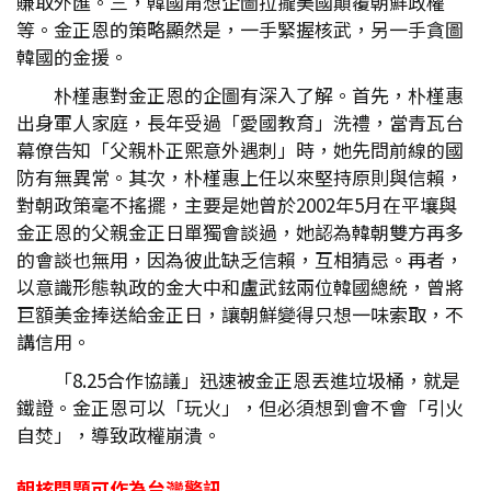
賺取外匯。三，韓國甭想企圖拉攏美國顛覆朝鮮政權
等。金正恩的策略顯然是，一手緊握核武，另一手貪圖
韓國的金援。
朴槿惠對金正恩的企圖有深入了解。首先，朴槿惠
出身軍人家庭，長年受過「愛國教育」洗禮，當青瓦台
幕僚告知「父親朴正熙意外遇刺」時，她先問前線的國
防有無異常。其次，朴槿惠上任以來堅持原則與信賴，
對朝政策毫不搖擺，主要是她曾於2002年5月在平壤與
金正恩的父親金正日單獨會談過，她認為韓朝雙方再多
的會談也無用，因為彼此缺乏信賴，互相猜忌。再者，
以意識形態執政的金大中和盧武鉉兩位韓國總統，曾將
巨額美金捧送給金正日，讓朝鮮變得只想一味索取，不
講信用。
「8.25合作協議」迅速被金正恩丟進垃圾桶，就是
鐵證。金正恩可以「玩火」，但必須想到會不會「引火
自焚」，導致政權崩潰。
朝核問題可作為台灣警訊