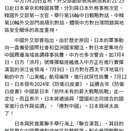
中方7月20日宣布，外交部副部長馬朝旭將於21-25
日赴日本東京和韓國首爾，分別與日本外務事務次官、
韓國外交部第一次官，舉行第16輪中日戰略對話、中韓
第10輪外交部門高級別對話，體現中方對台灣問題與地
區安全關係的高度重視。
中國外交部曾指出，由於歷史原因，日本的軍事動
向一直備受國際社會和亞洲國家關注。對日本密集地在
中國周邊海域高調尋事挑釁，中方也多次警告。如7月4
日，日方「涼月」號導彈驅逐艦進入中方正在進行實彈
演習的浙江省領海。7月9日，日方對在西太平洋地區行
動的中方「山東艦」航母編隊，進行試探性挑釁。7月12
日，日本發布2024年《防衛白皮書》，延續去年《防衛
白皮書》中國是日本「前所未有的最大戰略挑戰」此一
定位，而且表示，日本將通過與「盟國和志同道合的國
家進行合作與協調」，「應對中國」。日本跳得太高
了！
日本與民進黨聯手舉行海上「聯合演習」，其目的
就是要在中國周邊製造地區局勢緊張，配合美國戰略的