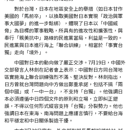
對於台灣，日本在地區安全上的舉措（如日本甘作
美國的「馬前卒」，以換取美國對日本實現「政治與軍
事大國夢」的進一步鬆綁），體現了日本以「中國威
脅」為目標的軍事戰略，所具有的進攻性和擴張性，與
奉行「親美抗中」路線的民進黨當局，利益是一致的。
民進黨與日本進行海上「聯合訓練」，相當於「事實台
獨」走向「境外」。
中國對日本的動向做了嚴正交涉。7月19日，中國外
交部發言人林劍在記者會上表示：中國對日方同台灣地
區實施海上聯合訓練強烈不滿、堅決反對。林劍指出，
日方曾就台灣問題向中方做出鄭重承諾，包括不搞「兩
個中國」或「一中一台」，不支持「台獨」。他強調日
本必須遵循中日四個文件的原則和立場，立即糾正錯
誤，不得以任何形式縱容支持「台獨」分裂勢力。他也
強調日本在東海、南海問題上應謹言慎行，不要給台海
和平穩定和中日關係製造干擾。