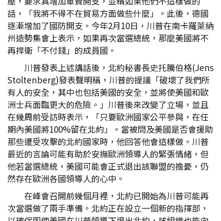
壓，要求其增加軍費開支，並稱如果他們不這樣做的
話，「我將不得不在貿易方面做些什麼」。此後，德國
逐漸增加了國防開支。今年2月10日，川普在南卡羅萊納
州造勢集會上表示，如果再次當選總統，那麼美國將不
再捍衛「不付錢」的成員國。
川普發表上述講話後，北約秘書長史托騰伯格(Jens
Stoltenberg)發表聲明稱，川普的提議「破壞了我們所
有人的安全，其中也包括美國的安全，並將使美國和歐
洲士兵面臨更大的危險。」川普後來改變了立場，並且
在幾周前受訪時表示，「只要歐洲國家公平參與，在任
期內美國將100%留在北約」。當被問及美國是否會援助
那些遭受攻擊的北約國家時，他回答他會這樣做。川普
最近的言論可能有助於安撫歐洲領導人的緊張情緒，但
他若當選總統，美國可能會正式退出該聯盟的擔憂，仍
然存在歐洲各國領導人的心中。
在峰會召開前幾個月裡，北約已開始為川普可能再
次當選做了兩手準備。北約正在設立一個新的指揮部，
以確保即使美國在川普領導下退出北約，該組織也能向