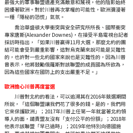
最強大的軍事聯盟遺產充滿敵意和蔑視，他的陰影始終
困擾著歐洲。對於川普再次掌權的可能性，歐洲瀰漫著
一種「隱秘的恐慌」氣氛。
喬治華盛頓大學衝突與安全研究所所長、國際衝突
專家唐斯(Alexander Downes)，在接受半島電視台記者
採訪時指出，「如果川普贏得11月大選，那麼北約的團
結可能會受到嚴重影響，這對烏克蘭來說可能是災難性
的，也許對一些北約國家來說也是災難性的，因為川普
曾表示，他將鼓勵俄羅斯對該聯盟的成員國為所欲為，
因為這些國家在國防上的支出嚴重不足。」
歐洲擔心川普再度當選
川普對北約的看法，可以追溯其在2016年競選期間
所說，「這個聯盟讓我們花了很多的錢。是的，我們用
它來保護歐洲」；2017年川普上任第一年就當著北約領
導人的面，譴責盟友沒有「支付公平的份額」；2018年
他表示該聯盟「早已過時」；2019年他特別向德國施