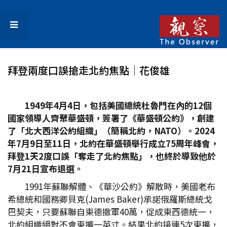
拜登兩度口誤搶走北約焦點│花俊雄
1949
年4
月4
日，包括美國總統杜魯門在內的12
個
國家領導人齊聚華盛頓，簽署了《華盛頓公約》，創建
了「北大西洋公約組織」（簡稱北約，NATO
）。2024
年7
月9
日至11
日，北約在華盛頓舉行成立75
周年峰會，
拜登1
天2
度口誤「奪走了北約焦點」，也終於導致他於
7
月21
日宣布退選。
1991年蘇聯解體、《華沙公約》解散時，美國老布
希總統和國務卿貝克(James Baker)承諾俄羅斯總統戈
巴契夫，只要蘇聯自東德撤軍40萬，促成東西德統一，
北約組織絕對不會東擴一英寸。結果北約接連5次東擴，