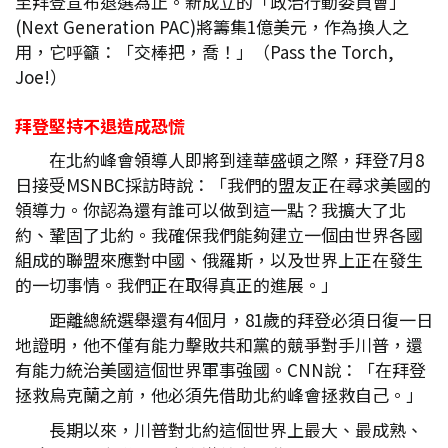
至拜登宣布退選為止。新成立的「政治行動委員會」
(Next Generation PAC)將籌集1億美元，作為換人之
用，它呼籲：「交棒把，喬！」（Pass the Torch,
Joe!）
拜登堅持不退造成恐慌
在北約峰會領導人即將到達華盛頓之際，拜登7月8
日接受MSNBC採訪時說：「我們的盟友正在尋求美國的
領導力。你認為還有誰可以做到這一點？我擴大了北
約、鞏固了北約。我確保我們能夠建立一個由世界各國
組成的聯盟來應對中國、俄羅斯，以及世界上正在發生
的一切事情。我們正在取得真正的進展。」
距離總統選舉還有4個月，81歲的拜登必須日復一日
地證明，他不僅有能力擊敗共和黨的競爭對手川普，還
有能力統治美國這個世界軍事強國。CNN說：「在拜登
拯救烏克蘭之前，他必須先借助北約峰會拯救自己。」
長期以來，川普對北約這個世界上最大、最成熟、