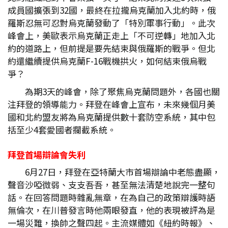
成員國擴張到32國，最終在拉攏烏克蘭加入北約時，俄
羅斯忍無可忍對烏克蘭發動了「特別軍事行動」。此次
峰會上，美歐表示烏克蘭正走上「不可逆轉」地加入北
約的道路上，但前提是要先結束與俄羅斯的戰爭。但北
約還繼續提供烏克蘭F-16戰機拱火，如何結束俄烏戰
爭？
為期3天的峰會，除了聚焦烏克蘭問題外，各國也關
注拜登的領導能力。拜登在峰會上宣布，未來幾個月美
國和北約盟友將為烏克蘭提供數十套防空系統，其中包
括至少4套愛國者攔截系統。
拜登首場辯論會失利
6月27日，拜登在亞特蘭大市首場辯論中老態盡顯，
聲音沙啞微弱、支支吾吾，甚至無法清楚地說完一整句
話。在回答問題時雜亂無章，在為自己的政策辯護時語
無倫次，在川普發言時他兩眼發直，他的表現被評為是
一場災難，換帥之聲四起。主流媒體如《紐約時報》、