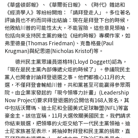
《華盛頓郵報》、《華爾街日報》、《時代》雜誌和
《經濟學人》等紛紛開炮：「請拜登走人」。多位著名
評論員也不約而同得出結論：現在是拜登下台的時候，
他敗給川普的可能性太大，不能冒險。這些意見領袖，
包括向來支持民主黨的幾位《紐約時報》專欄作家，如
弗里德曼(Thomas Friedman)、克魯格曼(Paul
Krugman)與紀思道(Nicholas Kristof)等。
德州民主黨眾議員道格特(Lloyd Doggett)認為，
「現在是民主黨內部傳遞火炬的時候了」。參議院民主
黨人也開會討論拜登退選之事。他們都擔心11月的大
選，不僅拜登會輸給川普，共和黨甚至可能贏得參眾兩
院。由企業家發起的「現今領導力計畫」(Leadership
Now Project)要求拜登退選的公開信有168人簽名，其
中包括沃爾瑪、迪士尼和全國美式足球聯盟(NFL)等富
豪金主。該信宣稱，11月大選攸關美國民主，我們請求
你結束競選，把領導的火炬交給下一代民主黨領袖。迪
士尼家族甚至表示，將抽掉對拜登和民主黨的捐款，直