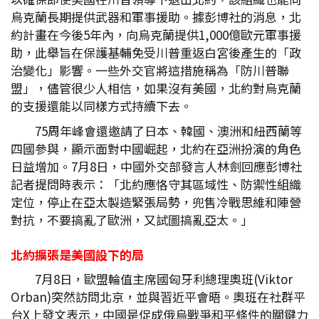
烏克蘭長期提供武器和軍事援助。據彭博社的消息，北
約計畫在今後5年內，向烏克蘭提供1,000億歐元軍事援
助，此舉旨在保護基輔免受川普重返白宮後產生的「政
治變化」影響。一些外交官將這措施稱為「防川普聯
盟」，儘管很少人相信，如果沒有美國，北約對烏克蘭
的支援還能以同樣方式持續下去。
75周年峰會還邀請了日本、韓國、澳洲和紐西蘭等
四國參與，顯示面對中國崛起，北約在亞洲扮演的角色
日益增加。7月8日，中國外交部發言人林劍回應彭博社
記者提問時表示：「北約應恪守其區域性、防禦性組織
定位，停止在亞太製造緊張局勢，兜售冷戰思維和陣營
對抗，不要搞亂了歐洲，又試圖搞亂亞太。」
北約擴張是美國設下的局
7月8日，歐盟輪值主席國匈牙利總理奧班(Viktor
Orban)突然訪問北京，並與習近平會晤。奧班在社群平
台X上發文表示，中國是促成俄烏戰爭和平條件的關鍵力