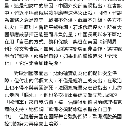
量，這是他訪中的原因。中國外交部官網指出，在會談
中，習近平呼籲俄烏戰爭應盡速停火止戰，同時，習認
為當務之急是遵守「戰場不外溢、戰事不升級、各方不
拱火」三原則。習近平還強調，若想俄烏停火，所有大
國都應該發揮正能量而非負能量；中國長期以來不斷地
在用「自己的方式」勸和促談。奧班在美國《新聞周
刊》發文警告說，如果北約選擇衝突而非合作、選擇戰
爭而非和平，那將是自殺。如果北約繼續追求「全球
化」，它注定會加速失敗。
對歐洲國家而言，北約確實能為他們提供安全保
障，但付出的代價太大，不僅是經濟上的支出，在政治
上也不得不與美國綁死。法國總統馬克宏曾指出，北約
已走向「腦死」，他也多次提出要建立獨立於北約的
「歐洲軍」來自我防衛，這一倡議得到德國前總理梅克
爾的支持，她強調「歐洲必須將命運掌握在自己手
中」。但隨著美國在國際舞台強勢回歸，歐洲擺脫美國
控制的努力再度蒙上陰影。