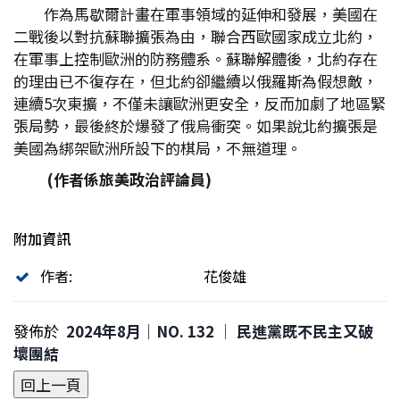
作為馬歇爾計畫在軍事領域的延伸和發展，美國在
二戰後以對抗蘇聯擴張為由，聯合西歐國家成立北約，
在軍事上控制歐洲的防務體系。蘇聯解體後，北約存在
的理由已不復存在，但北約卻繼續以俄羅斯為假想敵，
連續5次東擴，不僅未讓歐洲更安全，反而加劇了地區緊
張局勢，最後終於爆發了俄烏衝突。如果說北約擴張是
美國為綁架歐洲所設下的棋局，不無道理。
(
作者係旅美政治評論員)
附加資訊
作者:
花俊雄
發佈於
2024年8月｜NO. 132 │ 民進黨既不民主又破
壞團結