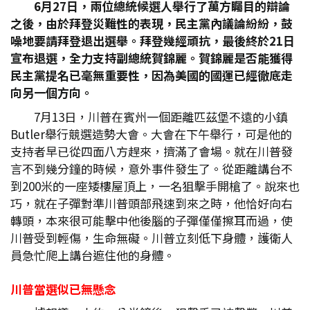
6
月27
日，兩位總統候選人舉行了萬方矚目的辯論
之後，由於拜登災難性的表現，民主黨內議論紛紛，鼓
噪地要請拜登退出選舉。拜登幾經頑抗，最後終於21
日
宣布退選，全力支持副總統賀錦麗。賀錦麗是否能獲得
民主黨提名已毫無重要性，因為美國的國運已經徹底走
向另一個方向。
7月13日，川普在賓州一個距離匹茲堡不遠的小鎮
Butler舉行競選造勢大會。大會在下午舉行，可是他的
支持者早已從四面八方趕來，擠滿了會場。就在川普發
言不到幾分鐘的時候，意外事件發生了。從距離講台不
到200米的一座矮樓屋頂上，一名狙擊手開槍了。說來也
巧，就在子彈對準川普頭部飛速到來之時，他恰好向右
轉頭，本來很可能擊中他後腦的子彈僅僅擦耳而過，使
川普受到輕傷，生命無礙。川普立刻低下身體，護衛人
員急忙爬上講台遮住他的身體。
川普當選似已無懸念