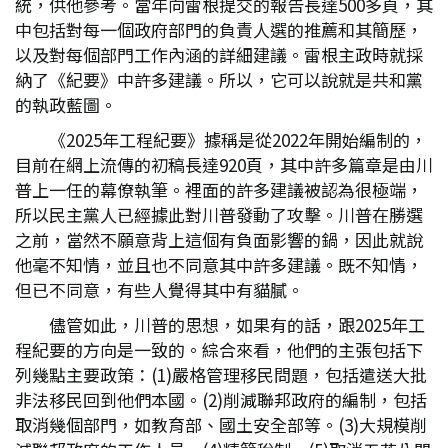
統，供他參考。當年向雷根提交的報告長達500多頁，其
中包括對每一個政府部門的負責人選的推薦和其簡歷，
以及對每個部門工作內涵的詳細建議。雷根主政時就採
納了《紀要》中許多建議。所以，它可以說就是共和黨
的執政藍圖。
《2025年工程紀要》據稱是從2022年開始編制的，
目前在網上流傳的初稿長達920頁，其中許多篇章是由川
普上一任的幕僚執筆。裡面的許多建議被認為很極端，
所以民主黨人已經據此對川普發動了攻擊。川普在勝選
之前，當然不願意背上這個有負面影響的鍋，因此就說
他毫不知情，並且也不同意其中許多建議。既不知情，
但已不同意，有些人覺得其中有貓膩。
儘管如此，川普的思想，如果有的話，跟2025年工
程紀要的方向是一致的。綜合來看，他們的主張包括下
列幾點主要政策：(1)嚴格管理移民問題，包括遣送大批
非法移民回到他們本國。(2)削減聯邦政府的編制，包括
取消幾個部門，如教育部、國土安全部等。(3)大規模削