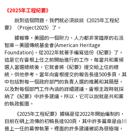
《2025
年工程紀要》
說到這個問題，我們就必須談談《2025年工程紀
要》（Project2025）了。
據報導，美國的一個財力、人力都非常雄厚的右派
智庫－美國傳統基金會(American Heritage
Foundation)，從2022年就著手編寫這份《紀要》了。
這是它在雷根上任之前開始進行的工作，每當共和黨候
選人當選總統後，它就會將《紀要》提交給上任的總
統，供他參考。當年向雷根提交的報告長達500多頁，其
中包括對每一個政府部門的負責人選的推薦和其簡歷，
以及對每個部門工作內涵的詳細建議。雷根主政時就採
納了《紀要》中許多建議。所以，它可以說就是共和黨
的執政藍圖。
《2025年工程紀要》據稱是從2022年開始編制的，
目前在網上流傳的初稿長達920頁，其中許多篇章是由川
普上一任的幕僚執筆。裡面的許多建議被認為很極端，