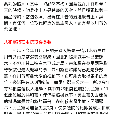
系列的照片，其中一幅必然不朽，因為就在川普舉拳向
天的時候，他背後上方是碧藍的天空，並且還飄揚著一
面星條旗。當這張照片出現在川普的競選廣告上，試
問，有任何一位取代拜登的民主黨人，還有擊敗川普的
希望嗎？
共和黨將在兩院取得多數
所以，今年11月5日的美國大選是一樁分水嶺事件，
川普會再度當選美國總統，因此刺殺未遂事件已無懸
念。不但川普二進白宮已成定局，共和黨在參眾兩院取
得多數也是大概率的事。共和黨在眾議院已經是多數
黨，在川普可能大勝的推動下，它可能會取得更多的席
位。參議院有100個席位，每兩年選三分之一，所以今年
有34個席位投入選舉，其中有23個席位屬於民主黨，11
個席位屬於共和黨。僅僅按照機遇率，民主黨失去席位
的機遇率是共和黨的兩倍。在刺殺案發生前，民調顯
示，民主黨可能會失去2席，使參議院的比數變成共和黨
51席，民主黨49席。如果川普大勝，共和黨有可能取得