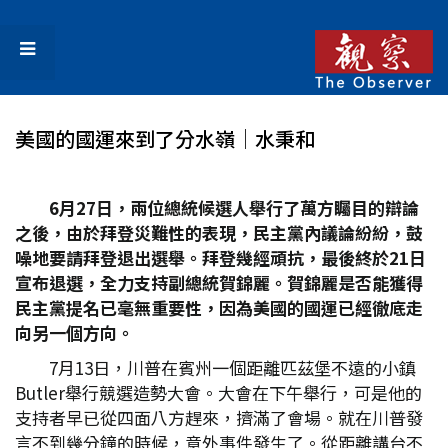
美國的國運來到了分水嶺│水秉和
6
月27
日，兩位總統候選人舉行了萬方矚目的辯論
之後，由於拜登災難性的表現，民主黨內議論紛紛，鼓
噪地要請拜登退出選舉。拜登幾經頑抗，最後終於21
日
宣布退選，全力支持副總統賀錦麗。賀錦麗是否能獲得
民主黨提名已毫無重要性，因為美國的國運已經徹底走
向另一個方向。
7月13日，川普在賓州一個距離匹茲堡不遠的小鎮
Butler舉行競選造勢大會。大會在下午舉行，可是他的
支持者早已從四面八方趕來，擠滿了會場。就在川普發
言不到幾分鐘的時候，意外事件發生了。從距離講台不