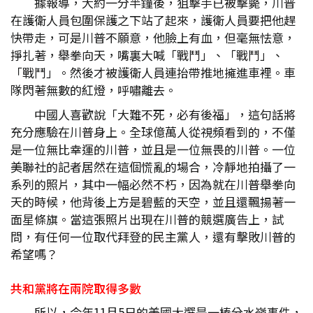
據報導，大約一分半鐘後，狙擊手已被擊斃，川普
在護衛人員包圍保護之下站了起來，護衛人員要把他趕
快帶走，可是川普不願意，他臉上有血，但毫無怯意，
掙扎著，舉拳向天，嘴裏大喊「戰鬥」、「戰鬥」、
「戰鬥」。然後才被護衛人員連抬帶推地擁進車裡。車
隊閃著無數的紅燈，呼嘯離去。
中國人喜歡說「大難不死，必有後福」，這句話將
充分應驗在川普身上。全球億萬人從視頻看到的，不僅
是一位無比幸運的川普，並且是一位無畏的川普。一位
美聯社的記者居然在這個慌亂的場合，冷靜地拍攝了一
系列的照片，其中一幅必然不朽，因為就在川普舉拳向
天的時候，他背後上方是碧藍的天空，並且還飄揚著一
面星條旗。當這張照片出現在川普的競選廣告上，試
問，有任何一位取代拜登的民主黨人，還有擊敗川普的
希望嗎？
共和黨將在兩院取得多數
所以，今年11月5日的美國大選是一樁分水嶺事件，