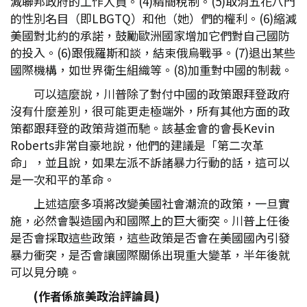
減聯邦政府的工作人員。(4)精簡稅制。(5)取消五花八門
的性別名目（即LBGTQ）和他（她）們的權利。(6)縮減
美國對北約的承諾，鼓勵歐洲國家增加它們對自己國防
的投入。(6)跟俄羅斯和談，結束俄烏戰爭。(7)退出某些
國際機構，如世界衛生組織等。(8)加重對中國的制裁。
可以這麼說，川普除了對付中國的政策跟拜登政府
沒有什麼差別，很可能更走極端外，所有其他方面的政
策都跟拜登的政策背道而馳。該基金會的會長Kevin
Roberts非常自豪地說，他們的建議是「第二次革
命」，並且說，如果左派不訴諸暴力行動的話，這可以
是一次和平的革命。
上述這麼多項將改變美國社會潮流的政策，一旦實
施，必然會製造國內和國際上的巨大衝突。川普上任後
是否會採取這些政策，這些政策是否會在美國國內引發
暴力衝突，是否會讓國際關係出現重大變革，半年後就
可以見分曉。
(
作者係旅美政治評論員)