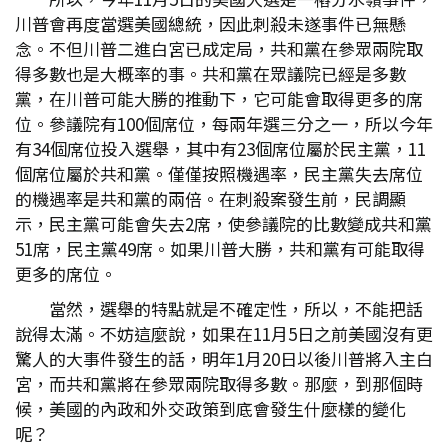
川普會再度當選美國總統，因此刺殺未遂事件已無懸
念。不但川普二進白宮已成定局，共和黨在參眾兩院取
得多數也是大概率的事。共和黨在眾議院已經是多數
黨，在川普可能大勝的推動下，它可能會取得更多的席
位。參議院有100個席位，每兩年選三分之一，所以今年
有34個席位投入選舉，其中有23個席位屬於民主黨，11
個席位屬於共和黨。僅僅按照機遇率，民主黨失去席位
的機遇率是共和黨的兩倍。在刺殺案發生前，民調顯
示，民主黨可能會失去2席，使參議院的比數變成共和黨
51席，民主黨49席。如果川普大勝，共和黨有可能取得
更多的席位。
當然，選舉的特點就是不確定性，所以，不能把話
說得太滿。不妨這麼說，如果在11月5日之前美國沒有更
驚人的大事件發生的話，明年1月20日以後川普將入主白
宮，而共和黨將在參眾兩院取得多數。那麼，到那個時
候，美國的內政和外交政策到底會發生什麼樣的變化
呢？