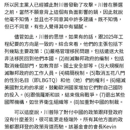
所以民主黨人已經據此對川普發動了攻擊。川普在勝選
之前，當然不願意背上這個有負面影響的鍋，因此就說
他毫不知情，並且也不同意其中許多建議。既不知情，
但已不同意，有些人覺得其中有貓膩。
儘管如此，川普的思想，如果有的話，跟2025年工
程紀要的方向是一致的。綜合來看，他們的主張包括下
列幾點主要政策：(1)嚴格管理移民問題，包括遣送大批
非法移民回到他們本國。(2)削減聯邦政府的編制，包括
取消幾個部門，如教育部、國土安全部等。(3)大規模削
減聯邦政府的工作人員。(4)精簡稅制。(5)取消五花八門
的性別名目（即LBGTQ）和他（她）們的權利。(6)縮減
美國對北約的承諾，鼓勵歐洲國家增加它們對自己國防
的投入。(6)跟俄羅斯和談，結束俄烏戰爭。(7)退出某些
國際機構，如世界衛生組織等。(8)加重對中國的制裁。
可以這麼說，川普除了對付中國的政策跟拜登政府
沒有什麼差別，很可能更走極端外，所有其他方面的政
策都跟拜登的政策背道而馳。該基金會的會長Kevin