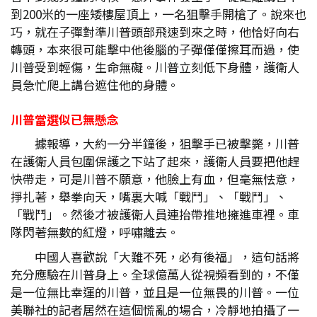
到200米的一座矮樓屋頂上，一名狙擊手開槍了。說來也
巧，就在子彈對準川普頭部飛速到來之時，他恰好向右
轉頭，本來很可能擊中他後腦的子彈僅僅擦耳而過，使
川普受到輕傷，生命無礙。川普立刻低下身體，護衛人
員急忙爬上講台遮住他的身體。
川普當選似已無懸念
據報導，大約一分半鐘後，狙擊手已被擊斃，川普
在護衛人員包圍保護之下站了起來，護衛人員要把他趕
快帶走，可是川普不願意，他臉上有血，但毫無怯意，
掙扎著，舉拳向天，嘴裏大喊「戰鬥」、「戰鬥」、
「戰鬥」。然後才被護衛人員連抬帶推地擁進車裡。車
隊閃著無數的紅燈，呼嘯離去。
中國人喜歡說「大難不死，必有後福」，這句話將
充分應驗在川普身上。全球億萬人從視頻看到的，不僅
是一位無比幸運的川普，並且是一位無畏的川普。一位
美聯社的記者居然在這個慌亂的場合，冷靜地拍攝了一