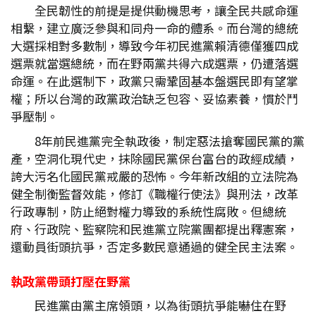
全民韌性的前提是提供動機思考，讓全民共感命運
相繫，建立廣泛參與和同舟一命的體系。而台灣的總統
大選採相對多數制，導致今年初民進黨賴清德僅獲四成
選票就當選總統，而在野兩黨共得六成選票，仍遭落選
命運。在此選制下，政黨只需鞏固基本盤選民即有望掌
權；所以台灣的政黨政治缺乏包容、妥協素養，慣於鬥
爭壓制。
8年前民進黨完全執政後，制定惡法搶奪國民黨的黨
產，空洞化現代史，抹除國民黨保台富台的政經成績，
誇大污名化國民黨戒嚴的恐怖。今年新改組的立法院為
健全制衡監督效能，修訂《職權行使法》與刑法，改革
行政專制，防止絕對權力導致的系統性腐敗。但總統
府、行政院、監察院和民進黨立院黨團都提出釋憲案，
還動員街頭抗爭，否定多數民意通過的健全民主法案。
執政黨帶頭打壓在野黨
民進黨由黨主席領頭，以為街頭抗爭能嚇住在野