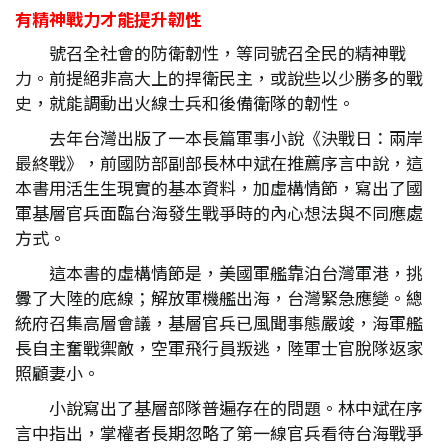
有精神戰力才能提升韌性
號召全社會的防衛韌性，等同號召全民的精神戰
力。前提絕非高大上的捍衛民主，或說些以少勝多的戰
史，就能調動出火線士兵和後備衛隊的韌性。
去年台灣出版了一本長篇軍事小說《決戰日：兩岸
最終戰》，前國防部副部長林中斌在推薦序言中說，這
本書用活生生現實的基本資料，加虛構情節，寫出了國
軍基層官兵面臨台海發生戰爭時的內心想法與不同應處
方式。
這本書的虛構情節是，美國軍艦靠泊台灣軍港，挑
釁了大陸的底線；解放軍機艦出海，台灣緊急應變。總
統府召集高層會議，基層官兵已風聞事態嚴竣，海軍艦
長自主奮戰禦敵，空軍飛行員叛逃，陸軍士官脫隊返家
照顧妻小。
小說寫出了基層部隊普遍存在的問題。林中斌在序
言中指出，掌權者長期忽略了第一線官兵看待台海戰爭