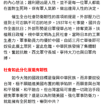
的內心想法；趨利避凶是人性，並不是每一位軍人都能
在面對生死時，保有軍人氣節，做出違背人性的決定。
催生全台社會防衛韌性的首項前提是，外部壓力已
達到士可忍孰不可忍的地步。1937年七七事變，國共合
作全面抗日；外部形勢是日軍侵華占地，掠奪資源，扶
植親日政權，視中華文明為土民社會。當時日本的工業
生產力、軍事動員力均優於中國，自認三月亡華後即可
奴役此廣土眾民。當此危難，中華民族發揚了集體韌
性，奮起抗敵，西北軍守長城，寧持大刀也與日軍肉
搏。
社會如此分化豈能有韌性
如今大陸的國政目標是復興中華民族，而非要奴役
台灣，極不願踏進美國布置的戰爭陷阱，而願意與台灣
和平發展、和平融合。但台灣當局可曾盡一切政治手段
避免軍事衝突？還是以為附隨美國、強化軍事防衛力，
就能擁有全民韌性，嚇到中共？