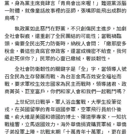
黨，身為黨主席竟肆言「青鳥會出來喔！」難道黨派腦
一附體，就像童話故事裡的巫師，張嘴即能飛出成群的
鳥嗎？
執政黨如此惡鬥在野黨，不只創傷民主進步，加劇
全社會裂痕，還重創了全民團結的可能性；當戰禍臨
頭，需要全民出死力防衛時，納稅人會問：「繳那麼多
稅金，養這些貪腐官僚政客，還當成機密不給查，我何
必赴死保你？」民眾的心靈已繳械，奢談韌性。
全社會防衛韌性的關鍵字是「全」字，當領導人號
召全民為生存發展而戰、為台澎金馬百姓安全福祉而
戰，要求軍校生效忠國家為民主而戰時，領導諸君、政
商菁英、巨室富戶，你們和家人會和我們一起戰鬥嗎？
上世紀抗日戰爭，軍人浴血奮戰，大學生投筆從
戎，在英國留學的青年返國參軍，空軍飛行員前仆後
繼。俞大維是美國和德國的博士、彈道學專家，一知抗
戰槍響，立馬返國效力。海外華僑捐資購買軍械，華僑
子弟投軍上陣。抗戰末期「十萬青年十萬軍」，更在最