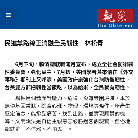
民進黨路線正消融全民韌性│林松青
6
月下旬，賴清德就職滿月宣布，成立全社會防衛韌
性委員會，強化民主。7
月初，美國學者葛來儀在《外交
事務》期刊上又呼籲，美國政府應強化台灣防衛韌性。
台美雙方都把韌性當飯吃，以為給米，全民就有韌性。
韌性是個體面對壓力、危險、災難等困境時，本於
遺傳基因秉賦，綜合心理、物理、環境等條件，所產生
堅定信念，能承受痛苦、找到出路，並實現願景的機
轉。文明說法是自信主觀意志必勝過客觀現實，俚俗地
說就是「不信邪、不怕鬼」。