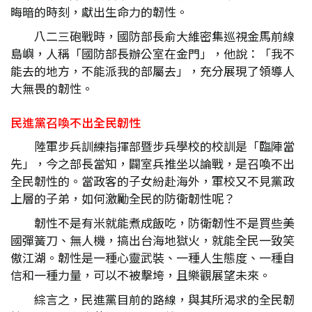
晦暗的時刻，獻出生命力的韌性。
八二三砲戰時，國防部長俞大維密集巡視金馬前線
島嶼，人稱「國防部長辦公室在金門」，他說：「我不
能去的地方，不能派我的部屬去」，充分展現了領導人
大無畏的韌性。
民進黨召喚不出全民韌性
陸軍步兵訓練指揮部暨步兵學校的校訓是「臨陣當
先」，今之部長當知，闢室兵推坐以論戰，是召喚不出
全民韌性的。當政客的子女紛赴海外，軍校又不見黨政
上層的子弟，如何激勵全民的防衛韌性呢？
韌性不是有米就能煮成飯吃，防衛韌性不是買些美
國彈簧刀、無人機，搞出台海地獄火，就能全民一致笑
傲江湖。韌性是一種心靈武裝、一種人生態度、一種自
信和一種力量，可以不被擊垮，且樂觀展望未來。
綜言之，民進黨目前的路線，與其所渴求的全民韌