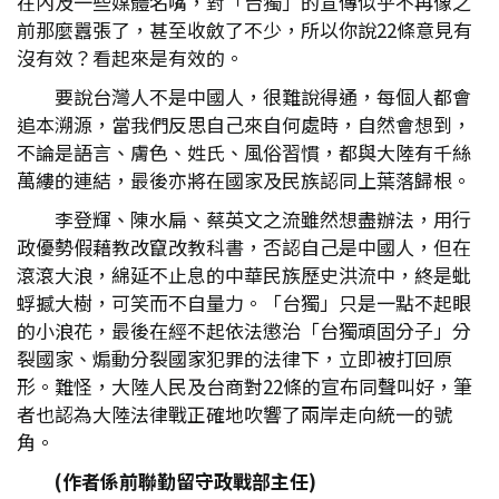
在內及一些媒體名嘴，對「台獨」的宣傳似乎不再像之
前那麼囂張了，甚至收斂了不少，所以你說22條意見有
沒有效？看起來是有效的。
要說台灣人不是中國人，很難說得通，每個人都會
追本溯源，當我們反思自己來自何處時，自然會想到，
不論是語言、膚色、姓氏、風俗習慣，都與大陸有千絲
萬縷的連結，最後亦將在國家及民族認同上葉落歸根。
李登輝、陳水扁、蔡英文之流雖然想盡辦法，用行
政優勢假藉教改竄改教科書，否認自己是中國人，但在
滾滾大浪，綿延不止息的中華民族歷史洪流中，終是蚍
蜉撼大樹，可笑而不自量力。「台獨」只是一點不起眼
的小浪花，最後在經不起依法懲治「台獨頑固分子」分
裂國家、煽動分裂國家犯罪的法律下，立即被打回原
形。難怪，大陸人民及台商對22條的宣布同聲叫好，筆
者也認為大陸法律戰正確地吹響了兩岸走向統一的號
角。
(
作者係前聯勤留守政戰部主任)