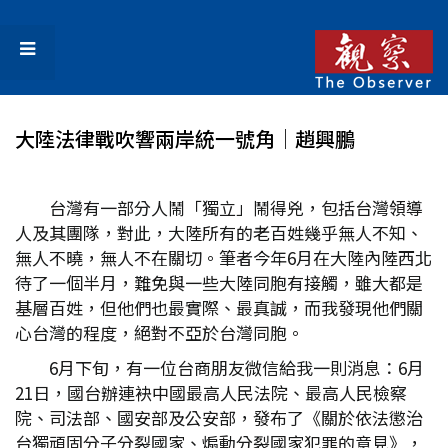
大陸法律戰吹響兩岸統一號角│趙興鵬
台灣有一部分人鬧「獨立」鬧得兇，包括台灣領導
人及其團隊，對此，大陸所有的老百姓幾乎無人不知、
無人不曉，無人不在關切。筆者今年6月在大陸內陸西北
待了一個半月，難免與一些大陸同胞有接觸，雖大都是
基層百姓，但他們也最實際、最真誠，而我發現他們關
心台灣的程度，絕對不亞於台灣同胞。
6月下旬，有一位台商朋友微信給我一則消息：6月
21日，國台辦連袂中國最高人民法院、最高人民檢察
院、司法部、國安部及公安部，發布了《關於依法懲治
台獨頑固分子分裂國家、煽動分裂國家犯罪的意見》，