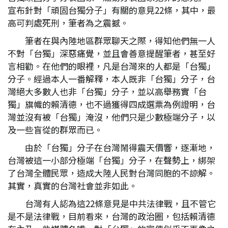
宣布針對「頑固台獨分子」有關的意見22條，其中，最
高可判處死刑，筆者為之震撼。
筆者在與內陸地區群眾聊天之際，得知他們無一人
不對「台獨」深惡痛覺，並且會善意提醒筆者，甚至好
言相勸。在他們的眼裡，凡是台灣來的人都是「台獨」
分子。經過本人一番解釋，本人既非「台獨」分子，台
灣絕大多數人也非「台獨」分子，並以高舉務實「台
獨」旗幟的賴清德，也不過獲得四成選票為例證明，台
灣並沒有被「台獨」淹沒，他們只是少數極端分子，以
及一些盲從的群眾而已。
由於「台獨」分子在台灣鬧得震天價響，逐漸地，
台灣被這一小部分極端「台獨」分子，在聲勢上，綁架
了台灣全體民眾，造成大陸人民對台灣同胞的不諒解。
其實，真實的台灣社會並非如此。
台灣有人認為這22條意見是中共法律戰，且不管它
是不是法律戰，目前看來，台灣的政治圈，包括賴清德