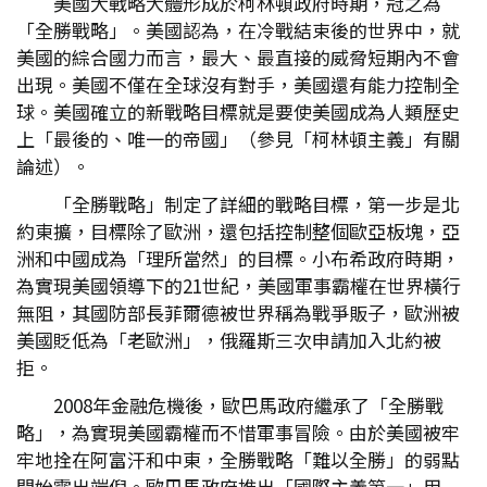
美國大戰略大體形成於柯林頓政府時期，冠之為
「全勝戰略」。美國認為，在冷戰結束後的世界中，就
美國的綜合國力而言，最大、最直接的威脅短期內不會
出現。美國不僅在全球沒有對手，美國還有能力控制全
球。美國確立的新戰略目標就是要使美國成為人類歷史
上「最後的、唯一的帝國」（參見「柯林頓主義」有關
論述）。
「全勝戰略」制定了詳細的戰略目標，第一步是北
約東擴，目標除了歐洲，還包括控制整個歐亞板塊，亞
洲和中國成為「理所當然」的目標。小布希政府時期，
為實現美國領導下的21世紀，美國軍事霸權在世界橫行
無阻，其國防部長菲爾德被世界稱為戰爭販子，歐洲被
美國貶低為「老歐洲」，俄羅斯三次申請加入北約被
拒。
2008年金融危機後，歐巴馬政府繼承了「全勝戰
略」，為實現美國霸權而不惜軍事冒險。由於美國被牢
牢地拴在阿富汗和中東，全勝戰略「難以全勝」的弱點
開始露出端倪。歐巴馬政府推出「國際主義第一」用