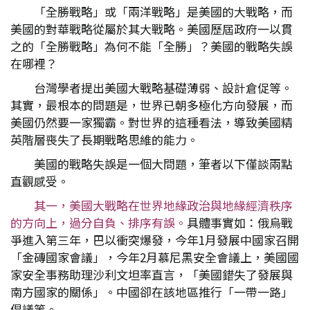
「全勝戰略」或「兩洋戰略」是美國的大戰略，而
美國的對華戰略從屬於其大戰略。美國歷屆政府一以貫
之的「全勝戰略」為何不能「全勝」？美國的戰略失誤
在哪裡？
台灣學者提出美國大戰略基礎薄弱、設計倉促等。
其實，最根本的問題是，世界已朝多極化方向發展，而
美國仍然要一家獨霸。對世界的這種看法，導致美國精
英階層喪失了長期戰略思維的能力。
美國的戰略失誤是一個大問題，筆者以下僅談兩點
直觀感受。
其一，美國大戰略在世界地緣政治與地緣經濟秩序
的方向上，過分自負、排序有誤。
具體事實如：俄烏戰
爭進入第三年，巴以衝突爆發，今年1月發展中國家召開
「金磚國家會議」，今年2月慕尼黑安全會議上，美國國
家安全事務助理沙利文坦率直言，「美國錯失了發展與
南方國家的關係」。中國卻在該地區推行「一帶一路」
倡議等。