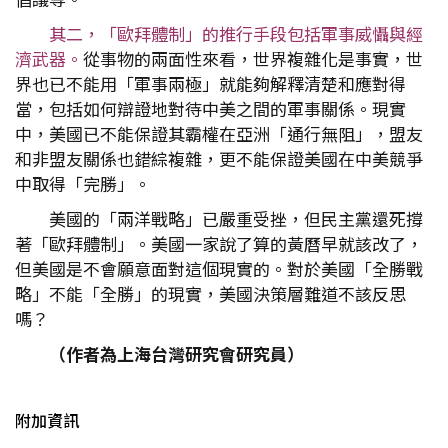
其二，「歐拜體制」的推行手段包括軍事威懾與經
濟武器。
從事物的兩面性來看，世界複雜化是事實，世
界也已不能用「軍事兩極」就能夠解釋清楚和應對得
當，包括如何辯證地對待中美之間的軍事關係。現實
中，美國已不能保證其霸權在亞洲「通行無阻」，盟友
和非盟友關係也錯綜複雜，更不能保證美國在中美競爭
中取得「完勝」。
美國的「兩洋戰略」已嚴重受挫，但民主黨還死撐
著「歐拜體制」。美國一家說了算的黃曆早就該改了，
但美國是不會願意面對這個現實的。對於美國「全勝戰
略」不能「全勝」的現實，美國決策層難道不該反思
嗎？
（作者為上海台灣研究會研究員）
附加資訊