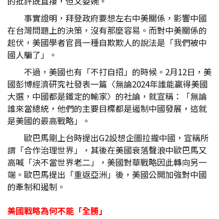
的批評既直接，但又委婉。
事實證明，拜登政府要想左右中美關係，影響中國
在台灣問題上的決策，沒有那麼容易。而對中美關係的
起伏，美國學者官員一種自欺欺人的說法是「我們被中
國人騙了」。
不過，美國也有「不打自招」的時候。2月12日，美
國彭博經濟研究社發表一篇〈無論2024年誰能贏得美國
大選，中國都是鐵定的輸家〉的社論，就宣稱：「無論
誰來當總統，他們的主要目標都是遏制中國發展，這就
是美國的最高戰略」。
歐巴馬剛上台時提出G2設想企圖拉攏中國，宣稱所
謂「合作治理世界」，其後在美國衰落聲浪中歐巴馬又
高喊「決不當世界老二」，美國對華戰略因此轉向另一
端。歐巴馬提出「重返亞洲」後，美國公開加強對中國
的牽制和遏制。
美國戰略為何不能「全勝」