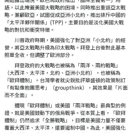
語，以此掩蓋美國大戰略的困境。同時推出重返亞太戰
略，兼顧歐亞，試圖促成亞洲小北約，推出排斥中國的
「太平洋夥伴關係」(TPP)，主要目的是淡化美國大戰
略的對抗和衝突特徵。
川普政府時期，美國強化了對亞洲「小北約」的經
營，將亞太戰略升級為印太戰略。拜登上台後對此基本
照單全收，但調整了歐洲部分。
拜登政府的大戰略也被稱為「兩洋、兩約戰略」
（大西洋、太平洋，北約、亞洲小北約），也被稱為
「歐拜體制」。台灣學者就尖銳批評華盛頓的政策制訂
「有點像抱團思考」（groupthink），其效果是「片面
而不全面」。
體現「歐拜體制」或美國「兩洋戰略」最典型的例
證，就是美國鼓動下的俄烏戰爭。從本質上看，「歐拜
體制」仍然追求「全勝戰略」，目標是美國力量不僅要
覆蓋大西洋、太平洋，還要遏制中國。為此，美國強化