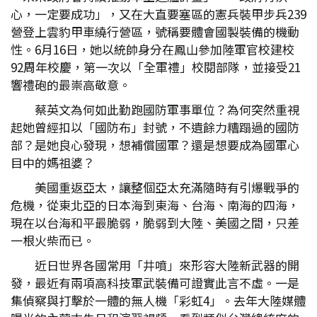
心，一定要成功」，又在大直要塞區的憲兵裝甲步兵239
營登上雲豹甲車繞行營區，號稱要體會國製裝備的機動
性。6月16日，她以統帥身分在鳳山參加陸軍官校建校
92周年校慶，第一次以「全軍禮」校閱部隊，並接受21
響禮砲的最崇高敬意。
蔡英文為何如此勤跑國防軍事單位？為何突然重視
起她曾經扣以「國防布」封號，不遺餘力糟蹋過的國防
部？是她良心發現，想補償國軍？還是想要成為國軍心
目中的媽祖婆？
美國重返亞太，讓整個亞太充滿隨時有引爆戰爭的
危機，從東北亞的日本海到東海、台海、南海的四海，
現在以台海和平最脆弱，脆弱到大陸、美國之間，只差
一根火柴而已。
近日世界各國常用「井噴」來形容大陸新武器的開
發，最近有兩項高科技軍武裝備可證實此言不虛。一是
集偵察與打擊於一體的無人機「彩虹4」。去年大陸媒體