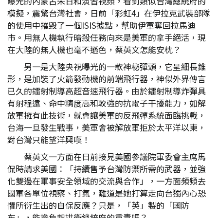
曝光的內蒙古朱日和演習視頻，看到類似台灣總統府的
模擬，震驚台灣社會，日前「彩虹4」在伊拉克武裝部隊
的使用中摧毀了一個ISIS據點，幫助伊軍奪回拉馬迪
市。用無人機執行暗殺任務向來是美軍的拿手絕活，現
在大陸的無人機也毫不遜色，蔡英文怎能安枕？
另一是大陸央視曝光的一款神秘彈頭，它呈細長錐
形，是加裝了火箭發動機的前端飛行器，神似外界傳言
已久的鐳射制導高超音速飛行器。由於鐳射制導炸彈具
有射程遠、命中精度高和較強的抗電子干擾能力，如解
放軍擁有此技術，就會讓美軍的反飛彈系統面臨挑戰，
台海一旦發生戰事，美軍會被解放軍拒於太平洋以東，
對台灣只能望洋興嘆！
蔡英文一方面在日前接見美國參議院軍委會主席馬
侃時請求美國：「持續售予台灣防禦所需的武器，並強
化雙邊在軍事安全領域的交流與合作」，一方面頻頻去
國軍各單位視察、打氣，難道是她打算走向台獨內心恐
懼所衍生出的自保反應？只是，「英」製的「國防
布」，能擔負起拱衛總統府的重責嗎？