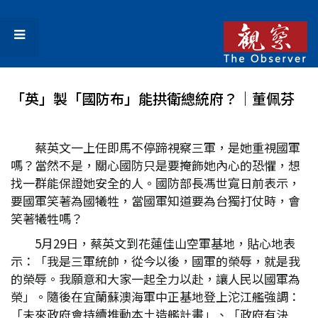
「英」製「國防布」能拱衛總統府？｜董佩芬
蔡英文一上任即馬不停蹄視察三軍，是她重視國軍
嗎？當然不是，關心國防只是要掩飾她內心的恐懼，想
找一群能保證她安全的人。國防部長馮世寬日前表示，
要國軍笑著為國犧牲，當國軍知道要為台獨打仗時，會
笑著犧牲嗎？
5月29日，蔡英文到花蓮佳山空軍基地，貼心地表
示：「我是三軍統帥，從今以後，國軍的榮辱，就是我
的榮辱。我願意和大家一起全力以赴，讓人民以國軍為
榮」。隨後在宜蘭蘇澳海軍中正基地登上沱江艦強調：
「未來政府會持續推動本土造艦計畫」、「政府有決