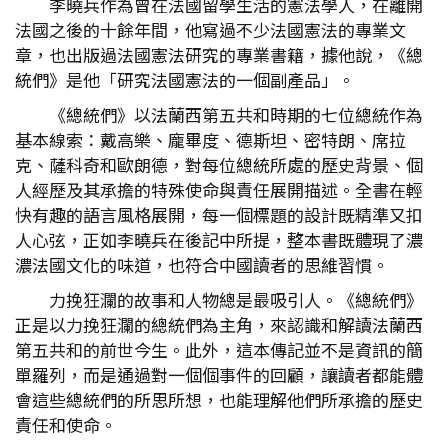
李曉兵作為曾在法國留學生活的憲法學人，在離開
法國之後的十餘年間，他寫過不少法國憲法的專業文
章，也出版過法國憲法研究的專業書籍，據他說，《總
統們》是他「研究法國憲法的一個副產品」。
《總統們》以法蘭西第五共和時期的七位總統作為
基本線索：戴高樂、龐畢度、德斯坦、密特朗、席拉
克、薩科奇和歐朗德，對每位總統所處的歷史背景、個
人經歷及其承擔的特殊使命與責任展開描述。全書在輕
快有趣的語言風格展開，每一個標題的設計既精準又扣
人心弦，正如李曉兵在後記中所提，整本書既體現了濃
濃法國文化的味道，也符合中國讀者的思維習慣。
力挽狂瀾的故事和人物總是最吸引人。《總統們》
正是以力挽狂瀾的總統們為主角，來認識和解讀法蘭西
第五共和的前世今生。此外，這本傳記並不是資訊的簡
單羅列，而是通過對一個個事件的回顧，讓讀者都能體
會這些總統們的所思所想，也能理解他們所承擔的歷史
責任和使命。