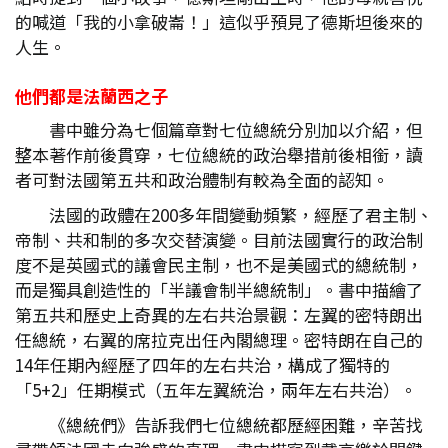
的喊道「我的小拿破崙！」這似乎預見了德斯坦後來的
人生。
他們都是法蘭西之子
書中雖分為七個篇章對七位總統分別加以介紹，但
整本著作前後貫穿，七位總統的政治舉措前後相銜，讀
者可對法國第五共和政治體制有較為全面的認知。
法國的政體在200多年間變動頻繁，經歷了君主制、
帝制、共和制的多次交替演變。目前法國實行的政治制
度不是英國式的議會民主制，也不是美國式的總統制，
而是獨具創造性的「半議會制半總統制」。書中描繪了
第五共和歷史上奇異的左右共治景觀：左翼的密特朗出
任總統，右翼的席拉克出任內閣總理。密特朗在自己的
14年任期內經歷了四年的左右共治，構成了獨特的
「5+2」任期模式（五年左翼統治，兩年左右共治）。
《總統們》告訴我們七位總統都歷經困難，辛苦找