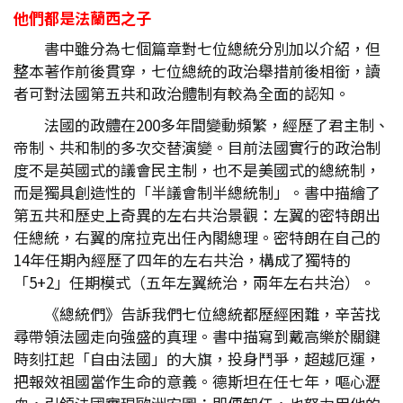
他們都是法蘭西之子
書中雖分為七個篇章對七位總統分別加以介紹，但
整本著作前後貫穿，七位總統的政治舉措前後相銜，讀
者可對法國第五共和政治體制有較為全面的認知。
法國的政體在200多年間變動頻繁，經歷了君主制、
帝制、共和制的多次交替演變。目前法國實行的政治制
度不是英國式的議會民主制，也不是美國式的總統制，
而是獨具創造性的「半議會制半總統制」。書中描繪了
第五共和歷史上奇異的左右共治景觀：左翼的密特朗出
任總統，右翼的席拉克出任內閣總理。密特朗在自己的
14年任期內經歷了四年的左右共治，構成了獨特的
「5+2」任期模式（五年左翼統治，兩年左右共治）。
《總統們》告訴我們七位總統都歷經困難，辛苦找
尋帶領法國走向強盛的真理。書中描寫到戴高樂於關鍵
時刻扛起「自由法國」的大旗，投身鬥爭，超越厄運，
把報效祖國當作生命的意義。德斯坦在任七年，嘔心瀝