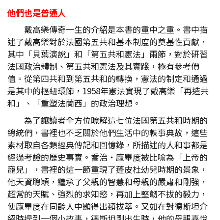
他們也是普通人
戴高樂傳奇一生的介紹是本書的重中之重。書中描
述了戴高樂對於法國第五共和基本制度的奠基性貢獻，
其中「貝葉演說」和「第五共和憲法」兩節，對於研習
法國政治體制、第五共和憲法及其實踐，極有參考價
值。從第四共和到第五共和的轉換，憲法的制定和通過
是其中的樞紐環節，1958年憲法實現了戴高樂「再造共
和」、「重塑法蘭西」的政治理想。
為了讓讀者全方位瞭解這七位法國第五共和時期的
總統們，書裡也不乏關於他們生活中的軼事典故，這些
素材取自各類經典傳記和回憶錄，所描述的人和事都是
經過考證的歷史事實。喬治‧龐畢度被比喻為「上帝的
寵兒」，書裡的這一節重現了蓬皮杜幼兒時期的景象，
他天資聰穎，繼承了父親的智慧和母親的嚴肅和剛強，
超常的天賦、強烈的求知慾，再加上堅韌不拔的毅力，
使龐畢度在同齡人中顯得出類拔萃。又如在對德斯坦介
紹時提到一個小故事，德斯坦剛出生時，他的母親喜悅