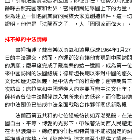
血，引領法國實現歐洲宏圖；即便卸任，也努力用他的
餘暉去照亮國家和世界。密特朗團結舉國上下的力量，
要為建立一個名副其實的民族大家庭創造條件。這一切
證明，他們是「法蘭西之子」，人「因國家而偉大」。
抹不掉的中法情緣
書裡描述了戴高樂以勇氣和遠見促成1964年1月27
日的中法建交，然而，命運卻沒有讓他實現到中國訪問
的夙願；龐畢度完成了戴高樂的這一遺願，成為第一位
來中國訪問的法國總統；德斯坦長期以來對中國的悠久
文化和歷史感興趣，是中法合作的推動者；密特朗曾三
次訪華；席拉克和中國領導人約定要互辦中法文化年；
薩科奇曾使中法關係跌入前所未有的低谷，而今歐朗德
的中法關係已結成中法全面戰略合作夥伴關係新階段。
法蘭西第五共和的七位總統彷彿如弄潮兒般，在法
國自由、平等、博愛的光影下，帶領著法蘭西人民遊走
在世界浪潮中，總統們的個性和特質雖不能被固定的詞
語描述和定格，但《總統們》這本書至少提供了讀者一