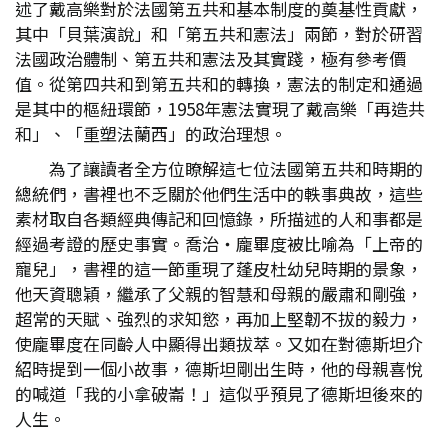
述了戴高樂對於法國第五共和基本制度的奠基性貢獻，
其中「貝葉演說」和「第五共和憲法」兩節，對於研習
法國政治體制、第五共和憲法及其實踐，極有參考價
值。從第四共和到第五共和的轉換，憲法的制定和通過
是其中的樞紐環節，1958年憲法實現了戴高樂「再造共
和」、「重塑法蘭西」的政治理想。
為了讓讀者全方位瞭解這七位法國第五共和時期的
總統們，書裡也不乏關於他們生活中的軼事典故，這些
素材取自各類經典傳記和回憶錄，所描述的人和事都是
經過考證的歷史事實。喬治‧龐畢度被比喻為「上帝的
寵兒」，書裡的這一節重現了蓬皮杜幼兒時期的景象，
他天資聰穎，繼承了父親的智慧和母親的嚴肅和剛強，
超常的天賦、強烈的求知慾，再加上堅韌不拔的毅力，
使龐畢度在同齡人中顯得出類拔萃。又如在對德斯坦介
紹時提到一個小故事，德斯坦剛出生時，他的母親喜悅
的喊道「我的小拿破崙！」這似乎預見了德斯坦後來的
人生。