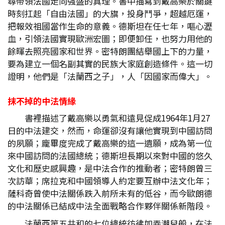
尋帶領法國走向強盛的真理。書中描寫到戴高樂於關鍵
時刻扛起「自由法國」的大旗，投身鬥爭，超越厄運，
把報效祖國當作生命的意義。德斯坦在任七年，嘔心瀝
血，引領法國實現歐洲宏圖；即便卸任，也努力用他的
餘暉去照亮國家和世界。密特朗團結舉國上下的力量，
要為建立一個名副其實的民族大家庭創造條件。這一切
證明，他們是「法蘭西之子」，人「因國家而偉大」。
抹不掉的中法情緣
書裡描述了戴高樂以勇氣和遠見促成1964年1月27
日的中法建交，然而，命運卻沒有讓他實現到中國訪問
的夙願；龐畢度完成了戴高樂的這一遺願，成為第一位
來中國訪問的法國總統；德斯坦長期以來對中國的悠久
文化和歷史感興趣，是中法合作的推動者；密特朗曾三
次訪華；席拉克和中國領導人約定要互辦中法文化年；
薩科奇曾使中法關係跌入前所未有的低谷，而今歐朗德
的中法關係已結成中法全面戰略合作夥伴關係新階段。
法蘭西第五共和的七位總統彷彿如弄潮兒般，在法