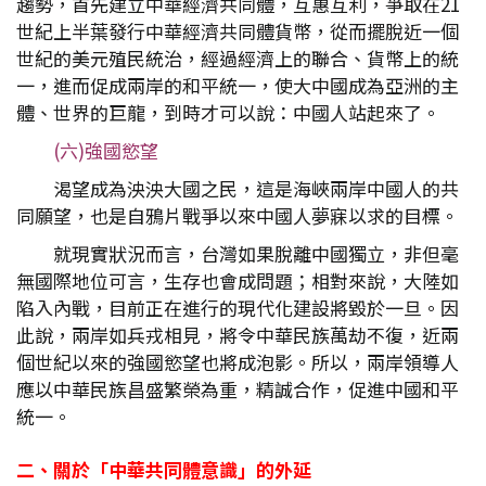
趨勢，首先建立中華經濟共同體，互惠互利，爭取在21
世紀上半葉發行中華經濟共同體貨幣，從而擺脫近一個
世紀的美元殖民統治，經過經濟上的聯合、貨幣上的統
一，進而促成兩岸的和平統一，使大中國成為亞洲的主
體、世界的巨龍，到時才可以說：中國人站起來了。
(六)強國慾望
渴望成為泱泱大國之民，這是海峽兩岸中國人的共
同願望，也是自鴉片戰爭以來中國人夢寐以求的目標。
就現實狀況而言，台灣如果脫離中國獨立，非但毫
無國際地位可言，生存也會成問題；相對來說，大陸如
陷入內戰，目前正在進行的現代化建設將毀於一旦。因
此說，兩岸如兵戎相見，將令中華民族萬劫不復，近兩
個世紀以來的強國慾望也將成泡影。所以，兩岸領導人
應以中華民族昌盛繁榮為重，精誠合作，促進中國和平
統一。
二、關於「中華共同體意識」的外延