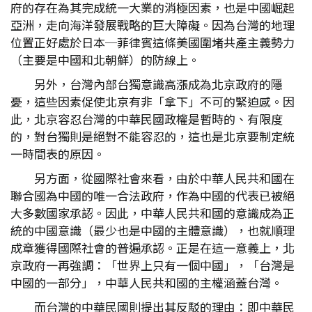
府的存在為其完成統一大業的消極因素，也是中國崛起
亞洲，走向海洋發展戰略的巨大障礙。因為台灣的地理
位置正好處於日本─菲律賓這條美國圍堵共產主義勢力
（主要是中國和北朝鮮）的防線上。
另外，台灣內部台獨意識高漲成為北京政府的隱
憂，這些因素促使北京有非「拿下」不可的緊迫感。因
此，北京容忍台灣的中華民國政權是暫時的、有限度
的，對台獨則是絕對不能容忍的，這也是北京要制定統
一時間表的原因。
另方面，從國際社會來看，由於中華人民共和國在
聯合國為中國的唯一合法政府，作為中國的代表已被絕
大多數國家承認。因此，中華人民共和國的意識成為正
統的中國意識（最少也是中國的主體意識），也就順理
成章獲得國際社會的普遍承認。正是在這一意義上，北
京政府一再強調：「世界上只有一個中國」，「台灣是
中國的一部分」，中華人民共和國的主權涵蓋台灣。
而台灣的中華民國則提出其反駁的理由：即中華民