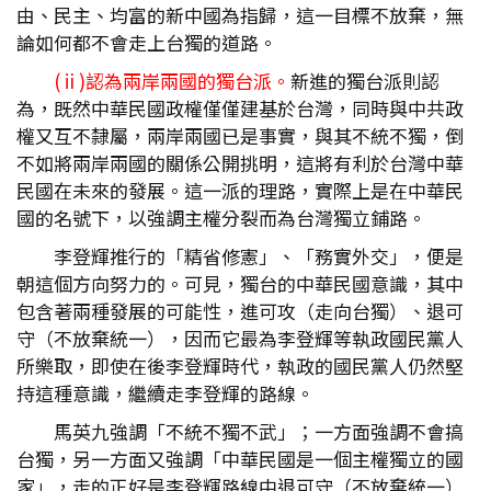
由、民主、均富的新中國為指歸，這一目標不放棄，無
論如何都不會走上台獨的道路。
(ⅱ)認為兩岸兩國的獨台派。
新進的獨台派則認
為，既然中華民國政權僅僅建基於台灣，同時與中共政
權又互不隸屬，兩岸兩國已是事實，與其不統不獨，倒
不如將兩岸兩國的關係公開挑明，這將有利於台灣中華
民國在未來的發展。這一派的理路，實際上是在中華民
國的名號下，以強調主權分裂而為台灣獨立鋪路。
李登輝推行的「精省修憲」、「務實外交」，便是
朝這個方向努力的。可見，獨台的中華民國意識，其中
包含著兩種發展的可能性，進可攻（走向台獨）、退可
守（不放棄統一），因而它最為李登輝等執政國民黨人
所樂取，即使在後李登輝時代，執政的國民黨人仍然堅
持這種意識，繼續走李登輝的路線。
馬英九強調「不統不獨不武」；一方面強調不會搞
台獨，另一方面又強調「中華民國是一個主權獨立的國
家」，走的正好是李登輝路線中退可守（不放棄統一）