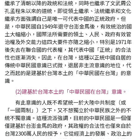
繼承了清朝以降的政統和法統，同時也繼承了文武周公
孔孟程朱以來的道統，即從領土繼承、法統繼承和文化
繼承方面強調自己是唯一可代表中國的正統政府。但
是，中華民國自1949年退守台澎金馬後，有效統治的國
土大幅縮小，國際法所需要的領土、人民、政府有效管
治權及外交能力這四大要件亦隨之縮小，特別是1971年
後失去在聯合國的代表權，其代表中國「正統」的合法
性也逐漸消失。因此，在台灣，這種以正統中國自居的
傳統中華民國意識已式微，退居非主流意識的地位，代
之而起的是建基於台灣本土的「中華民國在台灣」的意
識。
(2)建基於台灣本土的「中華民國在台灣」意識。
有此意識的人既不希望統一於大陸中共制度（或
「一國兩制」）之下，又不想獨立於中華民族之外的不
統不獨意識。這種流派強調，目前的中華民國是一個僅
僅建基於台澎金馬的政府，其政權的合法性也僅來自於
台灣2300萬人民的授予，它從經濟上的發展、政治上的