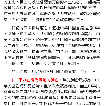
民主化、自由化及社會結構方面的本土化著手，建構其
政權的合法性基礎，以便維持中華民國的法統於不墜，
這種努力確實使國民黨得以從「外來政權」成功地演變
為「內在政權」，長期維持了執政黨的地位。
如從兩岸關係角度看，這種中華民國意識是指中華
民國獨立於中華人民共和國；如從國際關係角度看，中
華民國就是台灣、台灣就是中華民國。兩者結合起來很
容易得出「獨台」的結論。這種獨台意識被一些別有用
心的政客操弄，便很容易與台獨合流，加上李登輝提出
兩岸定位是「特殊的國與國關係」，陳水扁提出兩岸是
「一邊一國」，更進一步證實了這一結論。
如此而來，獨台的中華民國意識又發生了分化。
(ⅰ)不以台灣為滿足的獨台。
早先獨台派認為，中
華民國暫時只有台灣，但不以現狀為滿足，而且中華民
國憲法規定其領土範圍包括整個大陸中國，憲法增修條
文和1991年制訂的《國統綱領》也規定以實現中國統一
為目標，雖然不一定能以武力統一中國，但可以建設自