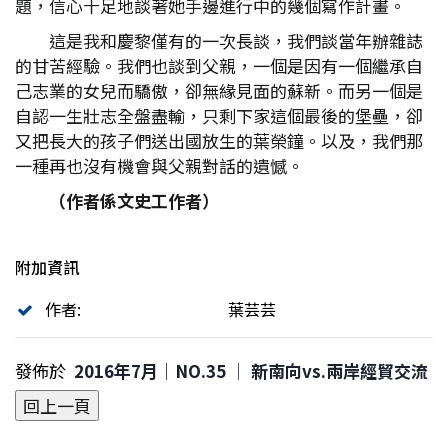
題，信心十足地談著她手邊進行中的幾個寫作計畫。
這是我和慶黎僅有的一次長談，我們談當年辦雜誌
的甘苦經驗。我們也談到父親，一個是因有一個繼承自
己志業的女兒而驕傲，卻無緣見面的蘇新。而另一個是
自認一生壯志全盤盡輸，只剩下家這個最後的堡壘，卻
又把長大的孩子們送出國放生的葉榮鐘。以及，我們那
一種再也沒有機會與父親對話的遺憾。
（作者係文史工作者）
附加資訊
作者:
葉芸芸
發佈於
2016年7月｜NO.35 │ 新南向vs.兩岸經貿交流