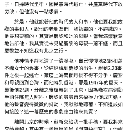
子，日據時代坐牢，國民黨時代逃亡，共產黨時代下放
勞改，但他沒有一點怨氣。
於是，他就說著他的時代的人和事，他也要我說故
鄉的事和人，說他的老朋友們─我認識的、不認識的。
他最想要聽的，其實是慶黎和她的母親。當我滿懷歉意
地告訴他，我其實從未見過慶黎的母親─蕭不纏，而且
慶黎並不知道我有北京之行。
他神情平靜地清了一清喉嚨，自己慢慢地說起和蕭
不纏女士的舊事，從結婚說到慶黎的出生，說到2.28事
件之後一起逃亡，藏匿上海兩個月後不得不分手，慶黎
和母親回到台灣，而他轉到香港，那是1947年的夏天。
最後他說到，分離之後輾轉到了北京，因為幾次病倒動
手術住院無人照料，慶黎的舅舅蕭來福極力促成再婚。
他的聲音變得微微的抖動，我默默地聽著，不知道該如
何接腔？這一幕歷史的悲劇應由誰來負責？
離開北京的時候，蘇新交給我一批手稿，要我將來
交給慶黎，其中有一疊厚厚的是《閩南語研究》。他說