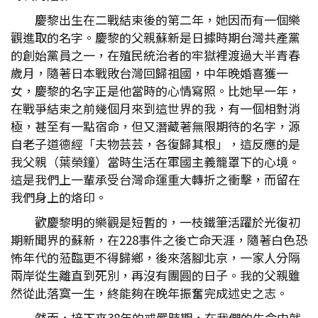
慶黎出生在二戰結束後的第二年，她因而有一個樂
觀進取的名字。慶黎的父親蘇新是日據時期台灣共產黨
的創始黨員之一，在殖民統治者的牢獄裡渡過大半青春
歲月，隨著日本戰敗台灣回歸祖國，中年晚婚喜獲一
女，慶黎的名字正是他當時的心情寫照。比她早一年，
在戰爭結束之前幾個月來到這世界的我，有一個相對消
極，甚至有一點宿命，但又潛藏著無限期待的名字，源
自老子道德經「夫物芸芸，各復歸其根」，這反應的是
我父親（葉榮鐘）當時生活在軍國主義籠罩下的心境。
這是我們上一輩承受台灣命運重大轉折之衝擊，而留在
我們身上的烙印。
歡慶黎明的樂觀是短暫的，一枝鐵筆活躍於光復初
期新聞界的蘇新，在228事件之後亡命天涯，隨著白色恐
怖年代的蒞臨更不得歸鄉，後來落腳北京，一家人分隔
兩岸從生離直到死別，再沒有團圓的日子。我的父親雖
然從此落寞一生，終能夠在晚年振奮完成述史之志。
然而，接下來38年的戒嚴時期，在我們的生命中就