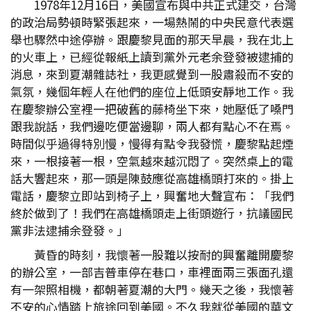
1978年12月16日，美國宣布與中共正式建交，台灣
的政治局勢頓時緊張起來，一場熱鬧的中央民意代表選
舉也驟然中途停辦。跟慶黎見面的那天早晨，我在北上
的火車上，已經從報紙上讀到黨外元老余登發被逮捕的
消息，來到夏潮雜誌社，我更感覺到一股肅殺而不安的
氣氛，幾個年輕人在他們的座位上低頭安靜地工作。我
在慶黎辦公室裡一把破舊的藤椅坐下來，她壓低了嗓門
跟我說話，我們邊吃便當邊聊，兩人都有點心不在焉。
時間似乎過得特別慢，慢得有點令我發慌，慶黎點起煙
來，一根接著一根，空氣越來越沉悶了。突然桌上的電
話大響起來，那一頭是陳鼓應從高雄橋頭打來的。掛上
電話，慶黎立即站到椅子上，興奮地大聲宣布：「我們
終於做到了！我們在高雄橋頭走上街頭遊行，抗議國民
黨非法逮捕余登發。」
黃昏的時刻，我懷著一股難以按耐的興奮離開慶黎
的辦公室，一部吉普車停在巷口，車裡面兩三張面孔還
有一架照相機，都朝著夏潮的大門。幾天之後，我懷著
不安的心情踏上旅途回到美國。不久我就從美國的華文