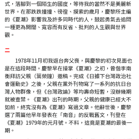
式，落腳到一個陌生的國度，等待我的當然不是美麗新
世界。在那跌跌撞撞、徬徨、摸索的歲月，慶黎所主編
的《夏潮》影響我及許多同時代的人，鼓起勇氣去追問
一種更為開闊、寬容而有反省、批判的人生觀與世界
觀。
二
1978年11月初我返台奔父喪，與慶黎的初次見面也
是在這段時間。慶黎早在接掌《夏潮》之初，曾偕李南
衡拜訪父親（葉榮鐘）邀稿。完成《日據下台灣政治社
會運動史》之後，父親在黨外刊物寫了一系列的抗日台
灣人物群像，但《台灣政論》等均壽命短暫，沒辦幾期
就被查禁。《夏潮》出刊的時期，父親的健康已經大不
如前，終究沒有為《夏潮》寫過文章。他辭世後，慶黎
選了兩篇他早年發表在「南音」的反戰舊文，刊登在
《夏潮》1979年的元月號。不料，這竟是夏潮的最後一
期。