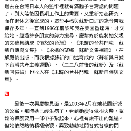
過去在台灣日本人的監牢裡就有滿腦子台灣話的問題
了，到大陸後因長期工作上的需要，又重新拾起研究，
而在退休之後寫成的。這些手稿與蘇新口述的錄音帶我
保存多年，一直到1986年慶黎和我在美國重逢時，才交
給她。經過許多朋友的努力搜尋，慶黎終於能將她父親
的文稿集結成《憤怒的台灣》、《未歸的台共鬥魂─蘇
新自傳與文集》、《永遠的望鄉─蘇新文集補遺》，在
解嚴後出版。而我根據蘇新的口述寫成的〈蘇新與日據
下台灣共產主義運動〉、〈二二八前後的蘇新〉及〈蘇
新回憶錄〉也收入在《未歸的台共鬥魂─蘇新自傳與文
集》。
四
最後一次與慶黎見面，是2003年2月在她花園新城
的公寓。那時她已經生病了，看到她瘦得像根火柴，寬
鬆的褲腰要用一條帶子紮起來，心裡有說不出的難過。
但她依然熱情積極樂觀，興致勃勃地問各式各樣的問