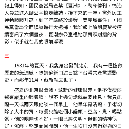
報上得知，國民黨當局查禁《夏潮》，勒令停刊，情治
人員並進入辦公室搶走雜誌。接下來的一年，黨外民主
運動節節升高，到了年底終於爆發「美麗島事件」，國
民黨當局全面鎮壓進行大逮捕。我從報上讀到慶黎被連
續審訊了六個晝夜，夏潮辦公室裡她那肩頭削瘦的背
影，似乎就在我的眼前浮現。
三
1981年的夏天，我隻身出發到北京。我有一種搶救
歷史的急迫感，想請蘇新口述日據下台灣共產黨運動
史。而那年11月，蘇新就去世了。
盛夏的北京很悶熱，蘇新的健康很差。他不僅瘦弱
還有嚴重的肺氣腫，說不上幾句話就需要休息，我只能
隔一天或兩天跟他談一個早上。他早年胃潰瘍，手術切
除了大半的胃，每餐只能吃個小饅頭、豆腐、魚、喝點
粥。他的眼睛也不好，一眼已經失明。但他的精神很
好，沉靜、堅定而且開朗。他一生坎坷沒有過舒適的日