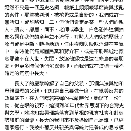
絕然不只是一個歷史名詞。報紙上頻頻報導匪諜與叛亂
的案件，那些被判刑、被槍斃或是自新的，我們或許一
無所知，或許略知一二，但他們肯定是某一些人們的親
人、朋友、鄰居、同事、老師或學生。白色恐怖這個抽
象名詞在我們的童年並不流行。有時大人們突然壓低了
嗓門或是中斷、轉換話題，任由模糊與曖昧浮游在空氣
中，有時他們痛罵國民黨和蔣介石，或是不勝唏噓地懷
念那些不在人世、失蹤、放逐他鄉或是遠在綠島的老朋
友。但更多時候他們沉默鬱抑。而我們就在這樣一種不
確定的氣氛中長大。
長大了的慶黎瞭解了自己的父親，那個無法與她和
母親團聚的父親，也知道自己要做什麼。在親美反共的
政權底下，在人們噤若寒蟬的戒嚴時代，她辦了一份刊
物，從左眼的視野，追溯到30年代世界思潮下的台灣史
與文學，她將知識與理論落實到草根的現實社會和對弱
勢族群的關懷。長大的我則來不及追問自己是誰，已經
離家遠行。我披掛著反共親美與傳統封建養成的思考模