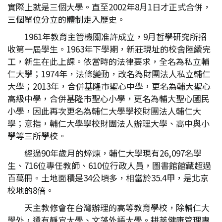
實際上就是三個大學。直至2002年8月1日才正式合併，
三個單位分立的體制走入歷史。
1961年教育主管機關准許成立，9月哲學研究所招
收第一屆學生。1963年下學期，新莊現址的校舍陸續完
工，新生在此上課。依當時的法律要求，全名為私立輔
仁大學；1974年，法條變動，改名為財團法人私立輔仁
大學；2013年，合併基隆市聖心中學，更名為輔大聖心
高級中學，合併基隆市聖心小學，更名為輔大聖心國民
小學，因此再次更名為輔仁大學學校財團法人輔仁大
學；意指，輔仁大學學校財團法人辦理大學、高中與小
學等三所學校。
經過90年歲月的焠煉，輔仁大學現有26,097名學
生、716位專任教師、610位行政人員，圖書館館藏超過
百萬冊。土地面積是34公頃多，相當於35.4甲，是北京
校地的8倍。
天主教修會在台灣辦理的高等教育學校，除輔仁大
學外，還有靜宜大學、文藻外語大學。耕莘健康管理專