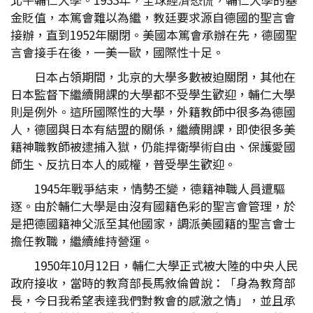
金貶值，本篤會難以為繼，教廷要求源自德國的聖言會
接辦，直到1952年關閉。美國本篤會承辦在先，德國聖
言會接手在後，一美一歐，國際性十足。
日本占領期間，北京的大學多數被迫關閉，其他在
日本監督下繼續開課的大學都不受學生歡迎，輔仁大學
則是例外。這所國際性的大學，外籍教師中很多為德國
人，德國與日本有結盟的關係，繼續開課，即使很多美
籍神職教師被逮捕入獄，仍能捍衛學術自由、保護愛國
師生、反抗日本人的威權，普受學生歡迎。
1945年戰爭結束，情勢丕變，德籍神職人員遭驅
逐。由於輔仁大學是由沒有國籍色彩的聖言會管理，於
是把德國籍神父派至其他國家，調派美國籍的聖言會士
擔任教職，繼續維持營運。
1950年10月12日，輔仁大學正式被大陸的中央人民
政府接收，當時的教育部長馬敘倫曾說：「身為教育部
長，今日我希望表達我們對教會的感激之情」，並且承