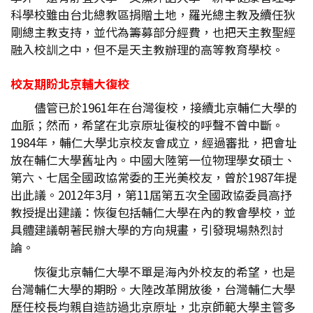
科學校雖由台北總教區捐贈土地，羅光總主教及續任狄
剛總主教支持，並代為籌募部分經費，也把天主教聖經
融入校訓之中，但不是天主教辦理的高等教育學校。
校友期盼北京輔大復校
儘管已於1961年在台灣復校，接續北京輔仁大學的
血脈；然而，希望在北京原址復校的呼聲不曾中斷。
1984年，輔仁大學北京校友會成立，經過審批，把會址
放在輔仁大學舊址內。中國大陸第一位物理學女碩士、
第六、七屆全國政協常委的王光美校友，曾於1987年提
出此議。2012年3月，第11屆第五次全國政協委員高抒
教授提出建議：恢復包括輔仁大學在內的教會學校，並
具體建議朝著民辦大學的方向規畫，引發現場熱烈討
論。
恢復北京輔仁大學不單是海內外校友的希望，也是
台灣輔仁大學的期盼。大陸改革開放後，台灣輔仁大學
歷任校長均親自造訪過北京原址，北京師範大學主管多