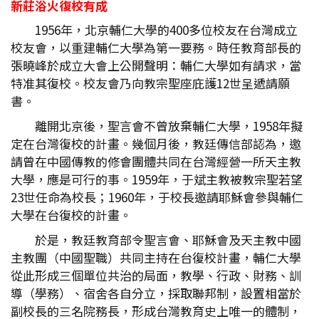
新莊浴火復校有成
1956年，北京輔仁大學的400多位校友在台灣成立
校友會，以重建輔仁大學為第一要務。時任教育部長的
張曉峰於成立大會上公開聲明：輔仁大學如有請求，當
特准其復校。校友會乃向教宗聖座庇護12世呈遞請願
書。
離開北京後，聖言會不曾放棄輔仁大學，1958年擬
定在台灣復校的計畫。幾個月後，教廷傳信部認為，邀
請曾在中國傳教的修會團體共同在台灣經營一所天主教
大學，應是可行的事。1959年，于斌主教被教宗聖若望
23世任命為校長；1960年，于校長邀請耶穌會參與輔仁
大學在台復校的計畫。
於是，教廷教育部令聖言會、耶穌會及天主教中國
主教團（中國聖職）共同主持在台復校計畫，輔仁大學
從此形成三個單位共治的局面，教學、行政、財務、訓
導（學務）、宿舍各自分立，採取聯邦制，設置相當於
副校長的三名院務長，形成台灣教育史上唯一的體制，