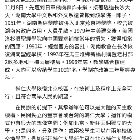
11月8日，先遭到日軍飛機轟炸未損，接著逃過長沙大
火，湖南大學中文系和外文系還曾搬到該學院一陣子。
1951年，湖南聖經學院被併入北京燕京神學院，校舍被
湖南省政府占用，人員星散。1979年中美建交後，美國
洛杉磯聖經學院向中國要求補償當年的損失，獲得相當
的回應。1990年，經過官方的審批，湖南教會在長沙恢
復湖南聖經學校。1993年在馬王堆鄉新橋村購置老村部
2畝多地和一棟兩層樓房。1998年底，教學綜合樓建
成，大約可以容納學生100餘名，學制亦改為三年聖經專
科。
輔仁大學恢復北京校區，在技術上及程序上完全可
行，且符合兩岸人民的期望。
在民辦的前提下，其承辦單位可以是大陸的天主教
機構、民間獨立的董事會或台灣的輔仁大學；運作的模
式也有很大的想像空間：例如北京、新莊兩個獨立的大
學，只是同名，分別運作；或兩校學生可以在兩地校區
交換學習，例如新莊輔仁大學新生可在北京輔仁大學校