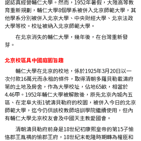
諾認真經營輔仁大學。然而，1952年暑假，大陸高等教
育重新規劃，輔仁大學8個學系被併入北京師範大學，其
他學系分別被併入北京大學、中央財經大學、北京法政
大學等校。校址被納入北京師範大學。
在北京消失的輔仁大學，幾年後，在台灣重新發
芽。
北京校區具中國庭園旨趣
輔仁大學在北京的校地，係於1925年3月20日以一
次付款16萬元而永租的條件，取得清朝多羅貝勒載濤府
第的土地及房舍，作為大學校址，佔地65畝，相當於
4.46甲。1952年輔仁大學被解散後，原先北京內城內五
區、在定阜大街1號濤貝勒府的校園，被併入今日的北京
師範大學，迄今仍供該校教師培訓學院繼續使用，但內
有輔仁大學北京校友會及中國天主教愛國會。
清朝濤貝勒府前身是18世紀初康熙皇帝的第15子愉
恪郡王胤禑的愉郡王府，18世紀末乾隆時期轉為權臣和