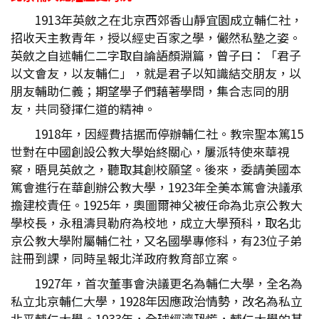
1913年英斂之在北京西郊香山靜宜園成立輔仁社，
招收天主教青年，授以經史百家之學，儼然私塾之姿。
英斂之自述輔仁二字取自論語顏淵篇，曾子曰：「君子
以文會友，以友輔仁」，就是君子以知識結交朋友，以
朋友輔助仁義；期望學子們藉著學問，集合志同的朋
友，共同發揮仁道的精神。
1918年，因經費拮据而停辦輔仁社。教宗聖本篤15
世對在中國創設公教大學始終關心，屢派特使來華視
察，晤見英斂之，聽取其創校願望。後來，委請美國本
篤會進行在華創辦公教大學，1923年全美本篤會決議承
擔建校責任。1925年，奧圖爾神父被任命為北京公教大
學校長，永租濤貝勒府為校地，成立大學預科，取名北
京公教大學附屬輔仁社，又名國學專修科，有23位子弟
註冊到課，同時呈報北洋政府教育部立案。
1927年，首次董事會決議更名為輔仁大學，全名為
私立北京輔仁大學，1928年因應政治情勢，改名為私立
北平輔仁大學。1933年，全球經濟恐慌，輔仁大學的基