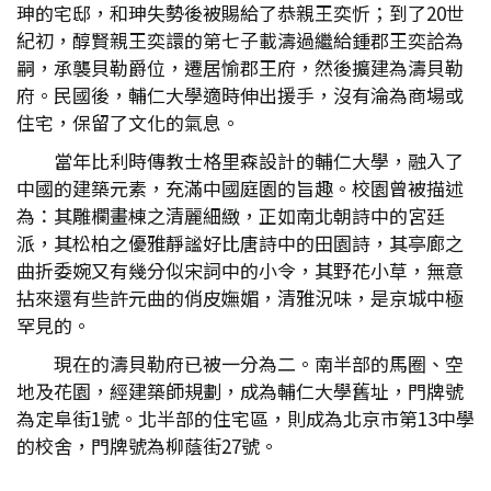
珅的宅邸，和珅失勢後被賜給了恭親王奕忻；到了20世
紀初，醇賢親王奕譞的第七子載濤過繼給鍾郡王奕詥為
嗣，承襲貝勒爵位，遷居愉郡王府，然後擴建為濤貝勒
府。民國後，輔仁大學適時伸出援手，沒有淪為商場或
住宅，保留了文化的氣息。
當年比利時傳教士格里森設計的輔仁大學，融入了
中國的建築元素，充滿中國庭園的旨趣。校園曾被描述
為：其雕欄畫棟之清麗細緻，正如南北朝詩中的宮廷
派，其松柏之優雅靜謐好比唐詩中的田園詩，其亭廊之
曲折委婉又有幾分似宋詞中的小令，其野花小草，無意
拈來還有些許元曲的俏皮嫵媚，清雅況味，是京城中極
罕見的。
現在的濤貝勒府已被一分為二。南半部的馬圈、空
地及花園，經建築師規劃，成為輔仁大學舊址，門牌號
為定阜街1號。北半部的住宅區，則成為北京市第13中學
的校舍，門牌號為柳蔭街27號。