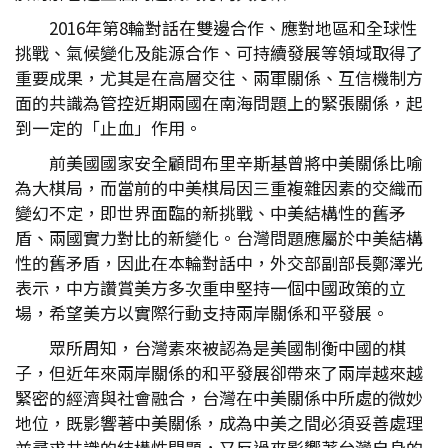
2016年第8輪對話在雙邊合作、應對地區和全球性
挑戰、氣候變化及能源合作、可持續發展等領域取得了
重要成果，尤其是在高層交往、兩軍關係、互信機制方
面的共識為管控近期兩國在南海問題上的緊張關係，起
到一定的「止血」作用。
前美國國家安全顧問布里辛斯基曾將中美關係比喻
為大棋局，而當前的中美棋局因三重複雜因素的交織而
變幻不定，即世界面臨的新挑戰、中美結構性的舊矛
盾、兩國實力對比的新變化。台灣問題應屬於中美結構
性的舊矛盾，因此在本輪對話中，外交部副部長鄭澤光
表示，中方讚賞美方多次重申堅持一個中國政策的立
場，希望美方以實際行動支持兩岸關係和平發展。
眾所周知，台灣素來被認為是美國制衡中國的棋
子，但近年來兩岸關係的和平發展卻帶來了兩岸越來越
緊密的經濟與社會融合，台灣在中美關係中所處的微妙
地位，既影響著中美關係，成為中美之間必須妥善處理
並尋求共識的結構性問題，又反過來影響著台灣自身的