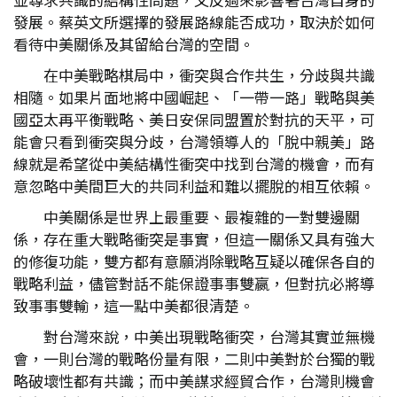
發展。蔡英文所選擇的發展路線能否成功，取決於如何
看待中美關係及其留給台灣的空間。
在中美戰略棋局中，衝突與合作共生，分歧與共識
相隨。如果片面地將中國崛起、「一帶一路」戰略與美
國亞太再平衡戰略、美日安保同盟置於對抗的天平，可
能會只看到衝突與分歧，台灣領導人的「脫中親美」路
線就是希望從中美結構性衝突中找到台灣的機會，而有
意忽略中美間巨大的共同利益和難以擺脫的相互依賴。
中美關係是世界上最重要、最複雜的一對雙邊關
係，存在重大戰略衝突是事實，但這一關係又具有強大
的修復功能，雙方都有意願消除戰略互疑以確保各自的
戰略利益，儘管對話不能保證事事雙嬴，但對抗必將導
致事事雙輸，這一點中美都很清楚。
對台灣來說，中美出現戰略衝突，台灣其實並無機
會，一則台灣的戰略份量有限，二則中美對於台獨的戰
略破壞性都有共識；而中美謀求經貿合作，台灣則機會