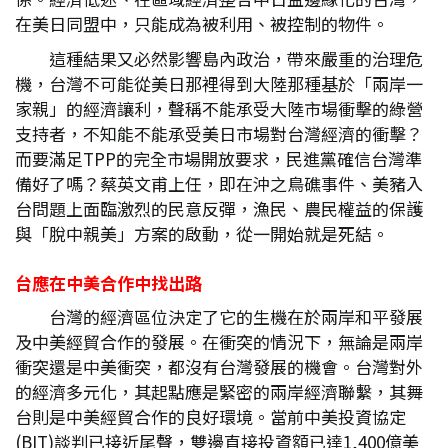
在美日同盟中，只能成為被利用、被控制的物件。
這種結果又必然影響島內政治，帶來嚴重的治理危
機，台灣不可能從美日那裡得到大陸那種基於「兩岸一
家親」的經濟讓利，聲稱不能承受大陸市場衝擊的綠營
支持者，不知能不能承受美日市場對台灣經濟的衝擊？
而要滿足TPP的完全市場開放要求，民進黨確信台灣準
備好了嗎？蔡英文甫上任，即在沖之鳥礁事件、美豬入
台問題上面臨激烈的民意反彈，漁民、農民權益的保護
與「脫中親美」方案的啟動，從一開始就是死結。
台應在中美合作中找出路
台灣的經濟區位決定了它的生機在於兩岸和平發展
及中美經貿合作的發展。在衝突的情況下，無論是兩岸
衝突還是中美衝突，都沒有台灣發展的機會。台灣對外
的經濟多元化，其起點應是緊密的兩岸經濟聯繫，其舞
台則是中美經貿合作的良好環境。當前中美投資協定
(BIT)談判已接近尾聲，雙邊直接投資額已達1,400億美