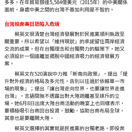
多多，在年貿易額達5,584億美元（2015年）的中美關係
面前，身處中美之間的台灣不善加利用是不智的。
台灣投奔美日恐陷入危境
蔡英文很清楚台灣經濟發展對於民進黨順利執政至
關重要，所以希望以「維持現狀」的承諾留住兩岸經濟
交流的成果，但在台獨理念和台獨勢力的驅策下，她又
必須設計一個遠離並擺脫中國經濟吸力的經濟發展方
案。
蔡英文在520演說中力推「新南向政策」，提出「提
升對外經濟的格局及多元性，告別以往過於依賴單一市
場的現象」；提出「讓台灣走向世界，也要讓世界走進
台灣」，言語間無不透露出對大陸疏離甚至排斥的立
場。她6月8日出席大陸台商活動的晚宴上也同樣表示，
要積極吸引台商回台投資，鼓勵、協助台商布局全球，
其意也是要離開大陸。
蔡英文選擇的其實就是民進黨的台獨老路，即投奔