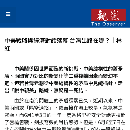
中美戰略與經濟對話落幕 台灣出路在哪？｜林
紅
中美關係因世界面臨的新挑戰、中美結構性的舊矛
盾、兩國實力對比的新變化等三重複雜因素而變幻不
定，但若台灣老想從中美結構性的矛盾中見縫插針，走
出「脫中親美」路線，無疑是一死結。
由於在南海問題上的矛盾積累已久，近期以來，中
美兩國或「隔空過招」，或直接在海上較量，氣氛甚是
緊張，而6月1至3日的一年一度香格里拉安全對話更拉開
了唇槍舌戰、劍拔弩張的對抗態勢。但是，6月6至7日在
北京召開的第8輪中美戰略與經濟對話，卻有一股舒緩、