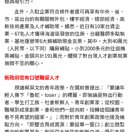
極具吸引力。
此外，入駐企業符合條件者還可再享有中央、省、
市、區出台的有關服務外包，樓宇經濟、總部經濟、高
新技術產業及人才補助等。據悉，近日有10家台資企
業，67名人才獲得海滄區發放的住房、台籍醫師多點執
業、基地運營等6大類補助現金支票。其中，大到40萬元
（人民幣，以下同）購房補貼，小到2000多元的往返機
票補貼，金額共計191萬元，體現了對台灣人才創業就業
無微不至的關心。
新政府空有口號難留人才
揆諸蔡英文的青年政策，在選前曾提出：「要讓年
輕人撕下「魯蛇，loser 」的標籤。即無論是熱血行動
者、學生打工族、社會新鮮人、青年創業家；從校園、
職場到成家創業，會和他們一起向前，扭轉這個讓青年
看不見希望的國家。」；而對於青年創業政策也提及幾
點方向，「即整合育成資源：要設單一窗口；創立微型
導向的創業基金；創近亞太地區的創新交流、吸引各國