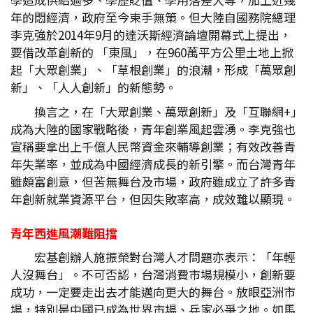
年的悶經濟，政府至今束手無策。但大陸自國務院總理
李克強於2014年9月的達沃斯經濟論壇開幕式上提出，
要借改革創新的 「東風」，在960萬平方公里土地上掀
起「大眾創業」、「草根創業」的浪潮，形成「萬眾創
新」、「人人創新」的新態勢。
換言之，在「大眾創業、萬眾創新」及「互聯網+」
成為大陸的國家戰略後，青年創業風起雲湧。李克強也
宣稱要拿出上千億人民幣資金來輔導創業；有效改善青
年失業率，並成為中國經濟成長的新引擎。而台灣青年
雖頗富創意，但苦無舞台及市場，政府雖成立了許多青
年創新就業資源平台，但因失敗率高，成效難以顯現。
青年西進風潮難阻擋
宏基創辦人施振榮對台灣人才問題亦表示：「年輕
人沒舞台」。不可否認，台灣消費市場規模小，創新要
成功，一定要走出去才能邁向更大的舞台。放眼亞洲市
場，特別是中國已成為世界市場、兵家必爭之地。如馬