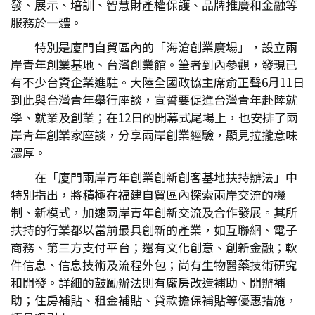
發、展示、培訓、智慧財產權保護、品牌推廣和金融等
服務於一體。
特別是廈門自貿區內的「海滄創業廣場」，設立兩
岸青年創業基地、台灣創業館。筆者到內參觀，發現已
有不少台資企業進駐。大陸全國政協主席俞正聲6月11日
到此與台灣青年舉行座談，宣誓要促進台灣青年赴陸就
學、就業及創業；在12日的開幕式尾場上，也安排了兩
岸青年創業家座談，分享兩岸創業經驗，顯見拉攏意味
濃厚。
在「廈門兩岸青年創業創新創客基地扶持辦法」中
特別指出，將積極在福建自貿區內探索兩岸交流的機
制、新模式，加速兩岸青年創新交流及合作發展。其所
扶持的行業都以當前最具創新的產業，如互聯網、電子
商務、第三方支付平台；還有文化創意、創新金融；軟
件信息、信息技術及流程外包；尚有生物醫藥技術研究
和開發。詳細的鼓勵辦法則有廠房改造補助、開辦補
助；住房補貼、租金補貼、貸款擔保補貼等優惠措施，