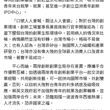
青年來台就學、就業；甚至進一步創立亞洲青年創新
IPO中心」。
「口號人人會喊、戲法人人會變」；對於台灣的創
業環境，創新工場董事長兼首席執行官李開復認為：在
當下整個台灣的創業生態環境中，若用病人的情況來比
喻，病情顯然並沒有好轉。台灣市場小，格局不易做
大；也有人認為，台灣非矽谷，無國際人力磁鐵和產業
研發力；台灣亦沒有像大陸的全球最大消費人口及資本
市場，著實不易成功。
平心而論，兩岸創新創業生態存在差異，應攜手合
作優勢互補；如透過兩岸青年創新創業平台一起交流創
業經驗、共用創新技藝，可一起拼向國際市場、共創雙
贏。否則，以目前大陸對台青年的利多誘惑及磁吸效
應，蔡英文政府若不加強對青年的就業及創業輔導，並
加強兩岸合作；未來，恐難阻擋一波波青年西進熱潮；
人才流失，恐非國家之福。