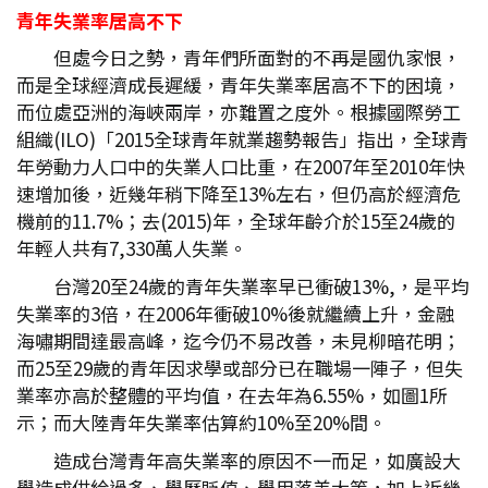
青年失業率居高不下
但處今日之勢，青年們所面對的不再是國仇家恨，
而是全球經濟成長遲緩，青年失業率居高不下的困境，
而位處亞洲的海峽兩岸，亦難置之度外。根據國際勞工
組織(ILO)「2015全球青年就業趨勢報告」指出，全球青
年勞動力人口中的失業人口比重，在2007年至2010年快
速增加後，近幾年稍下降至13%左右，但仍高於經濟危
機前的11.7%；去(2015)年，全球年齡介於15至24歲的
年輕人共有7,330萬人失業。
台灣20至24歲的青年失業率早已衝破13%,，是平均
失業率的3倍，在2006年衝破10%後就繼續上升，金融
海嘯期間達最高峰，迄今仍不易改善，未見柳暗花明；
而25至29歲的青年因求學或部分已在職場一陣子，但失
業率亦高於整體的平均值，在去年為6.55%，如圖1所
示；而大陸青年失業率估算約10%至20%間。
造成台灣青年高失業率的原因不一而足，如廣設大
學造成供給過多、學歷貶值、學用落差大等，加上近幾