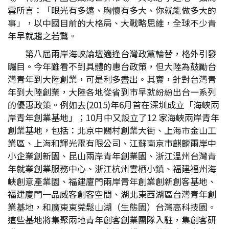
雲所言：「眼光有多遠、胸懷有多大、你就能做多大的
事」，以中國目前的大格局、大戰略思維，全球不少青
年早就趨之若鶩。
第八屆兩岸海峽論壇適逢台灣政黨輪替，格外引發
矚目。今年雖看不到具體的惠台政策，但大陸為鼓勵台
灣青年到大陸創業，可是利多盡出。其實，針對台灣青
年到大陸創業，大陸各地從省到市早就紛紛出台一系列
的優惠政策。例如去(2015)年6月首在深圳成立「海峽兩
岸青年創業基地」；10月中又設立了12 家海峽兩岸青年
創業基地，包括：北京中關村創業大街、上海市金山工
業區、上海和輝光電有限公司、江蘇南京市麒麟兩岸中
小企業創新園、昆山兩岸青年創業園、浙江溫州台灣青
年就業創業服務中心、浙江杭州雲栖小鎮、福建福州海
峽創意產業園、福建廈門兩岸青年創業創新創客基地、
福建廈門一品威客創客空間、湖北東西湖區台灣青年創
業基地，和廣東東莞鬆山湖（生態園）台灣高科技園。
這些基地將集聚兩地青年創客創業團隊入駐，集創客研