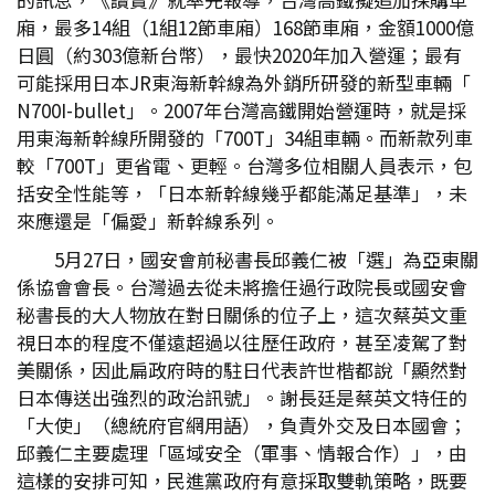
廂，最多14組（1組12節車廂）168節車廂，金額1000億
日圓（約303億新台幣），最快2020年加入營運；最有
可能採用日本JR東海新幹線為外銷所研發的新型車輛「
N700I-bullet」。2007年台灣高鐵開始營運時，就是採
用東海新幹線所開發的「700T」34組車輛。而新款列車
較「700T」更省電、更輕。台灣多位相關人員表示，包
括安全性能等，「日本新幹線幾乎都能滿足基準」，未
來應還是「偏愛」新幹線系列。
5月27日，國安會前秘書長邱義仁被「選」為亞東關
係協會會長。台灣過去從未將擔任過行政院長或國安會
秘書長的大人物放在對日關係的位子上，這次蔡英文重
視日本的程度不僅遠超過以往歷任政府，甚至凌駕了對
美關係，因此扁政府時的駐日代表許世楷都說「顯然對
日本傳送出強烈的政治訊號」。謝長廷是蔡英文特任的
「大使」（總統府官網用語），負責外交及日本國會；
邱義仁主要處理「區域安全（軍事、情報合作）」，由
這樣的安排可知，民進黨政府有意採取雙軌策略，既要