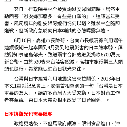
翌日，行政院長林全被質詢慰安婦問題時，居然主
動回答「慰安婦那麼多，有些是自願的」，這讓當年受
害、風燭殘年的慰安婦阿嬤們情何以堪？雖然林全隨即
道歉，但新政府急於向日本輸誠的心態曝露無遺。
6月10日，高雄市長陳菊、台南市長賴清德利用端午
連續假期一起率團到4月受到地震災害的日本熊本縣，拜
訪縣知事蒲島郁夫，致贈兩市合計的賑災捐款6700萬元
新台幣。由於520後來台陸客銳減，高雄市旅行業三大頭
頭也隨行，希望能促進台日觀光來往。
台灣與日本經常利用地震災害來拉關係，2013年日
本311震災紀念會上，安倍首相空洞的一句「台灣是日本
重要的友人」，讓許多台灣人大受感動，日本對台工作
者甚至說「東日本大震災根本改變了日台關係」。
日本拚觀光也需要陸客
政權更迭後，不但馬政府護漁、限制食品進口、沖