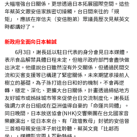
大幅增強台日關係，更想透過日本拓展國際空間。這些
年蔡英文跟安倍家族密切接觸，台日間來往的「規
矩」，應該在岸信夫（安倍胞弟）眾議員歷次見蔡英文
時都講好了。
新政府全面向日本輸誠
6月3日，謝長廷以駐日代表的身分會見日本媒體，
表示食品解禁具體日程未定，但暗示政府部門會盡快做
出決定。他還說台日雖然沒有外交關係，但通過民間交
流和災害支援等已構建了緊密關係，未來期望承接前人
樹立的基礎，為子孫打造台日和好的機制，不會再逆
轉，穩定、深化、更擴大台日關係，計畫透過締結地方
友好城市或姊妹城市等來促使台日交流制度化。謝長廷
強調力求台日組成在亞洲值得自豪的「命運共同體」。
同日晚間，日本放送協會(NHK)交響樂團在台北國家音
樂廳演出，從日本來台、有「政壇教母」封號的安倍晉
三首相母親安倍洋子前往聆聽，蔡英文竟「比鄰而
坐」，媒體形容兩人互動熱絡。