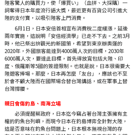
陸客驚人的購買力，使「爆買い」（血拼、大採購）一
詞奪得日本年度流行語大獎，最近更有百貨公司引進大
陸的支付寶，以吸引陸客上門消費。
6月1日，日本安倍首相宣布消費稅二度緩漲，延後
兩年實施，這說明「安倍經濟學」已走不下去。之前3月
時，他已祭出拚觀光的新國策，希望到東京辦奧運的
2020年，外國旅客能達到4000萬人次的目標，2030年
6000萬人次，要達此目標，首先得放寬包括大陸、印
度、俄羅斯等5國的簽證限制。也就是說，日本很需要大
陸遊客捧場。那麼，日本再怎麼「友台」，應該也不至
於會不顧大陸而在國際場合替台灣講話，或在軍事上替
台灣撐腰。
親日會傷釣島、南海立場
必須提醒蔡政府，日本迄今竊占著台灣主張擁有主
權的釣魚台列嶼，而現今日本在釣島博弈全針對大陸，
這是否意味在釣魚台問題上，日本根本無視台灣的存