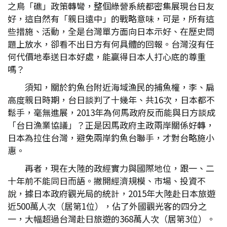
之鳥「礁」政策轉彎，整個綠營系統都密集展現台日友
好，這自然有「親日遠中」的戰略意味，可是，所有這
些措施、活動，全是台灣單方面向日本示好、在歷史問
題上放水，卻看不出日方有何具體的回報。台灣沒有任
何代價地奉送日本好處，能贏得日本人打心底的尊重
嗎？
須知，關於釣魚台附近海域漁民的捕魚權，李、扁
高度親日時期，台日談判了十幾年、共16次，日本都不
鬆手，毫無進展，2013年為何馬政府反而能與日方談成
「台日漁業協議」？正是因馬政府主政兩岸關係好轉，
日本為拉住台灣，避免兩岸釣魚台聯手，才對台略施小
惠。
再者，現在大陸的政經實力與國際地位，跟一、二
十年前不能同日而語。撇開經濟規模、市場、投資不
說，據日本政府觀光局的統計，2015年大陸赴日本旅遊
近500萬人次（居第1位），佔了外國觀光客的四分之
一，大幅超過台灣赴日旅遊的368萬人次（居第3位）。