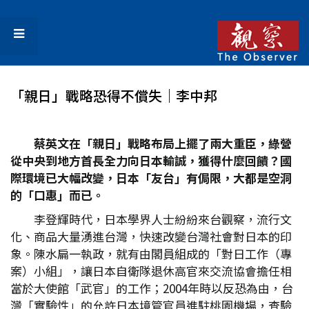
「親日」戰略恐得不償失｜李中邦
蔡英文在「親日」戰略布局上擺了兩大重臣，綠營
從中央到地方首長全力向日本輸誠，獲得什麼回饋？國
際環境已大幅改變，日本「友台」有侷限，大都是空洞
的「口惠」而已。
李登輝時代，日本學界人士紛紛來台觀察，流行文
化、商品大量湧進台灣，快速改變台灣社會對日本的印
象。陳水扁一執政，就有由閣員組成的「對日工作（專
案）小組」，讓日本自衛隊退休高官來交流協會擔任相
當於大使館「武官」的工作；2004年時以反恐為由，台
灣「實驗性」的允許日本境管官員進駐桃園機場，查驗