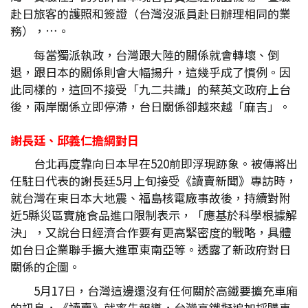
赴日旅客的護照和簽證（台灣沒派員赴日辦理相同的業
務），…。
每當獨派執政，台灣跟大陸的關係就會轉壞、倒
退，跟日本的關係則會大幅揚升，這幾乎成了慣例。因
此同樣的，這回不接受「九二共識」的蔡英文政府上台
後，兩岸關係立即停滯，台日關係卻越來越「麻吉」。
謝長廷、邱義仁擔綱對日
台北再度靠向日本早在520前即浮現跡象。被傳將出
任駐日代表的謝長廷5月上旬接受《讀賣新聞》專訪時，
就台灣在東日本大地震、福島核電廠事故後，持續對附
近5縣災區實施食品進口限制表示，「應基於科學根據解
決」，又說台日經濟合作要有更高緊密度的戰略，具體
如台日企業聯手擴大進軍東南亞等。透露了新政府對日
關係的企圖。
5月17日，台灣這邊還沒有任何關於高鐵要擴充車廂
的訊息，《讀賣》就率先報導，台灣高鐵擬追加採購車