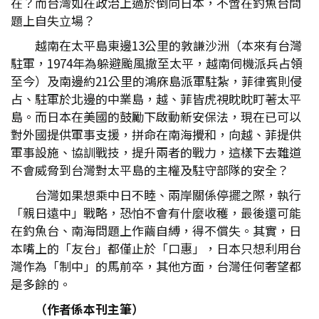
在？而台灣如在政治上過於倒向日本，不啻在釣魚台問
題上自失立場？
越南在太平島東邊13公里的敦謙沙洲（本來有台灣
駐軍，1974年為躲避颱風撤至太平，越南伺機派兵占領
至今）及南邊約21公里的鴻庥島派軍駐紮，菲律賓則侵
占、駐軍於北邊的中業島，越、菲皆虎視眈眈盯著太平
島。而日本在美國的鼓勵下啟動新安保法，現在已可以
對外國提供軍事支援，拼命在南海攪和，向越、菲提供
軍事設施、協訓戰技，提升兩者的戰力，這樣下去難道
不會威脅到台灣對太平島的主權及駐守部隊的安全？
台灣如果想乘中日不睦、兩岸關係停擺之際，執行
「親日遠中」戰略，恐怕不會有什麼收穫，最後還可能
在釣魚台、南海問題上作繭自縛，得不償失。其實，日
本嘴上的「友台」都僅止於「口惠」，日本只想利用台
灣作為「制中」的馬前卒，其他方面，台灣任何奢望都
是多餘的。
（作者係本刊主筆）