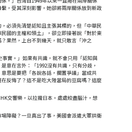
。」台灣自1949年以來一直捲在兩岸關係
聯繫，受其深刻影響，她卻將兩岸關係放到新政
的，必須先清楚認知且主張其標的，但「中華民
華民國的主權和領土」，卻立即接著說「對於東
嗎？果然，上台不到幾天，就只敢言「沖之
歷史事實。」如果有共識，就不會只用「認知與
意在言外：「1992沒有共識，只有分歧，
，意思是要把「各說各話，擱置爭議」當成共
現在反悔了？這不是吃大陸當局的豆腐嗎？這麼
HK交響樂，以拉攏日本。處處絞盡腦汁，想
市場障礙？一旦真出了事，美國會派遣大軍拱衛