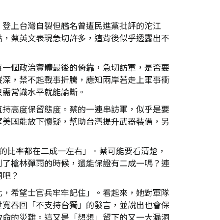
，登上台灣自製但艦名曾遭民進黨批評的沱江
點，蔡英文表現急切許多，這背後似乎透露出不
每一個政治實體最後的倚靠，急切訪軍，是否要
縱深，禁不起戰事折騰，應知兩岸若走上軍事衝
只需常識水平就能論斷。
直持高度保留態度。蔡的一連串訪軍，似乎是要
望美國能放下懷疑，幫助台灣提升武器裝備，另
仗的比率都在二成一左右」。蔡可能要看清楚，
到了槍林彈雨的時候，還能保證有二成一嗎？連
洞吧？
化，希望士官兵牢牢記住」。看起來，她對軍隊
世寬吞回「不支持台獨」的發言，並說出也會保
致命的災難。這又是「想想」留下的又一大漏洞