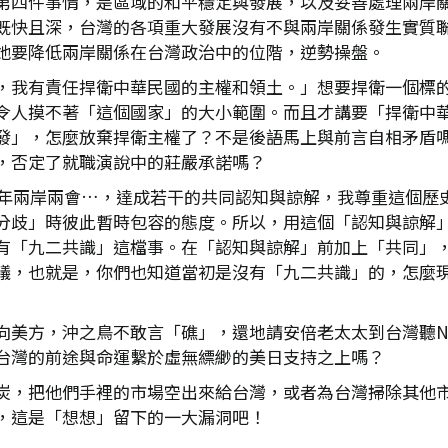
第四件事情，是區域的和平穩定與發展，以及妥善處理兩岸關係
既快且深，台灣的各項重大發展沒有不與兩岸關係發生實質
她要降低兩岸關係在台灣政治中的位階，逆勢操盤。
，我有責任捍衛中華民國的主權和領土。」想要捍衛一個標
令人摸不著「這個國家」的大小範圍。而且才講要「捍衛中
發」，怎麼放棄捍衛主權了？不是後語馬上與前言自相矛盾
，否定了就職演說中的莊嚴承諾嗎？
92年兩岸兩會…，達成若干的共同認知與諒解，我尊重這個
分歧」時彼此暫時包容的態度。所以，用這個「認知與諒解」是
有「九二共識」這檔事。在「認知與諒解」前加上「共同」
議，也就是，你們也知道當初是沒有「九二共識」的，怎麼
向美方，沖之鳥不敢言「礁」，還地請安倍老太太到台灣聽N
台灣的前途與命運繫於虛無縹緲的美日支持之上嗎？
炭，把他們手裡的市場空出來給台灣，或者為台灣掃除其他
，這是「想想」留下的一大漏洞吧！