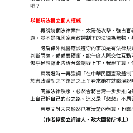
吧？
以權玩法樹立個人權威
再說幾個法律案件。太陽花攻擊、強占官
題，豈不是視國家憲政體制下的法律為無物，
阿扁保外就醫應該遵守的事項是有法律規
判斷問題，偏偏要硬掰，說什麼人際交往互動
似乎是想藉此告訴台灣朝野上下，我說了算，
蔡競選時一再強調「在中華民國憲政體制
於憲政體制之下還是之上？看來她在就職演說
罔顧法律秩序，必然會將台灣一步步推向
上自己拆自己的台之路。這又是「想想」不周
蔡英文對未來顯然已有清楚的盤算，也露
（作者係獨立評論人、政大國發所博士）