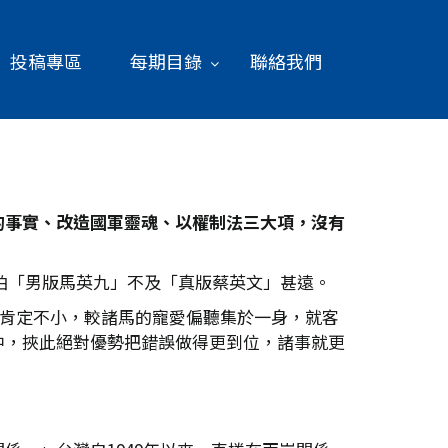
投稿專區
每期目錄
聯絡我們
的事實、改造國軍靈魂、以權制法三大項，沒有
恐怕「男版馬英九」不及「真版蔡英文」甚遠。
盤肯定不小，較諸馬的寵愛偏聽集於一身，就客
中，挾此絕對優勢把錯誤做得更到位，諸事就更