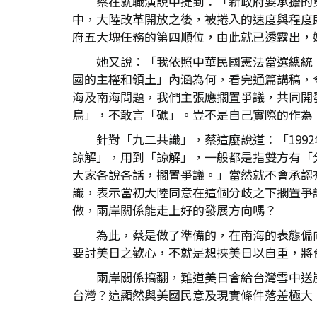
蔡在就職演說中提到：「新政府要承擔的
中，大陸改革開放之後，被捲入的速度與程度
府五大塊任務的第四順位，由此就已透露出，
她又說：「我依照中華民國憲法當選總統
國的主權和領土」內涵為何，看完通篇講稿，
海及南海問題，我們主張應擱置爭議，共同開
鳥」，不敢言「礁」。豈不是自己實際的作為
針對「九二共識」，蔡這麼說道：「19
諒解」，用到「諒解」，一般都是指雙方有「
大家各說各話，擱置爭議。」當然就不會承認
識，表示當初大陸同意在這個分歧之下擱置爭
做，兩岸關係能走上好的發展方向嗎？
為此，蔡是做了準備的，在南海的表態偏
要討美日之歡心，不就是想挾美日以自重，將
兩岸關係搞翻，難道美日會給台灣雪中送
台灣？這顯然與美國民意及現實條件落差極大