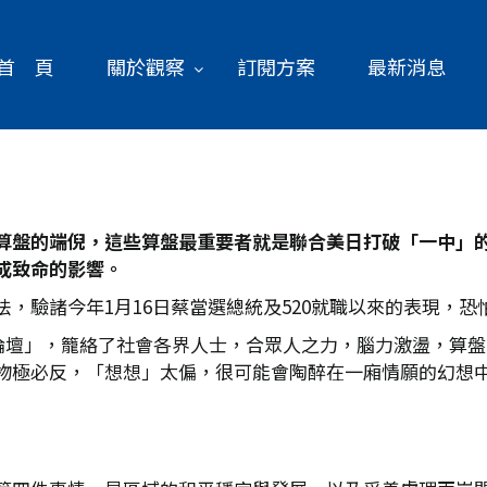
首 頁
關於觀察
訂閱方案
最新消息
算盤的端倪，這些算盤最重要者就是聯合美日打破「一中」
成致命的影響。
，驗諸今年1月16日蔡當選總統及520就職以來的表現，
想論壇」，籠絡了社會各界人士，合眾人之力，腦力激盪，算
物極必反，「想想」太偏，很可能會陶醉在一廂情願的幻想