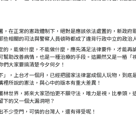
署，在正常的憲政體制下，絕對是應該依法處置的，新政府
那些相關的司法與警察人員頓時都成了違背行政中立的政治
定的，能做什麼，不能做什麼，應先滿足法律要件，才能再
可幫助改善病情，也是一種治療的手段。這顯然又是一樁「
你們大家要搞清楚今夕何夕！
下」，上台才一個月，已經把國家法律當成個人玩物，到底
嘴裡所說的憲法，與心中的版本有重大差異！
叢林世界，將來大家恐怕更不願守法，唯力是視，比拳頭，
留下的又一個大漏洞吧？
出不少空門，可憐的台灣人，還有得受呢！