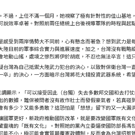
。不過，上任不滿一個月，她視察了極有針對性的佳山基地
可說效率卓著。對照前兩任總統上台後視導軍隊的時程與起
是感受到兩岸情勢大不同前，心有懸念而著急？想到武力是
大陸目前的軍事綜合實力與進展速度，加之，台灣沒有戰略
會地動山搖，處境之慘烈將伊於胡底，不忍也無法卒言！這
疑台灣為自己抵禦大陸武力犯台的決心，以致對保衛台灣一
一卒」的決心，一方面暗示台灣將花大錢投資武器系統，希
的民調顯示，「可以接受因此（台獨）失去多數邦交國和去打
出的數據，難保被問者沒有故作壯士而發假豪氣者，若真碰
會有多少？又能多勇敢？這恐怕是「想想」留下的又一大漏
讓國軍更好，新政府推動國防改革，就是要改變國軍既有文
藏靈魂的「既有文化」。對照她的黨內立委逼使國防部長馮
可能不小，極可能會實質顛覆憲政體制，反而會為台灣招惹