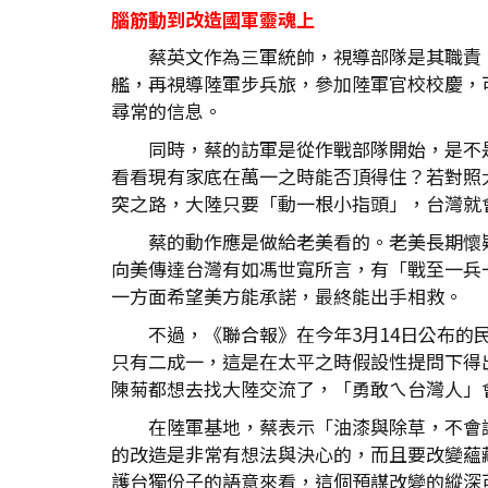
腦筋動到改造國軍靈魂上
蔡英文作為三軍統帥，視導部隊是其職責
艦，再視導陸軍步兵旅，參加陸軍官校校慶，
尋常的信息。
同時，蔡的訪軍是從作戰部隊開始，是不
看看現有家底在萬一之時能否頂得住？若對照
突之路，大陸只要「動一根小指頭」，台灣就
蔡的動作應是做給老美看的。老美長期懷
向美傳達台灣有如馮世寬所言，有「戰至一兵
一方面希望美方能承諾，最終能出手相救。
不過，《聯合報》在今年3月14日公布
只有二成一，這是在太平之時假設性提問下得
陳菊都想去找大陸交流了，「勇敢ㄟ台灣人」
在陸軍基地，蔡表示「油漆與除草，不會
的改造是非常有想法與決心的，而且要改變蘊
護台獨份子的語意來看，這個預謀改變的縱深