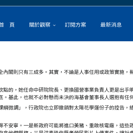
首 頁
關於觀察
訂閱方案
最新消息
全內閣則只有三成多。其實，不論是人事任用或政策實施，
欽點的，她任命中研院院長、更換國營事業負責人更是出手
底。基此，也就不必對懸而未決的海基會董事長人選抱有任
課綱微調」，行政院也立即撤銷對太陽花學運份子的控告，
得不安寧。一是新政府可能將進口美豬、重啟核電廠，這些
府拿他們祭旗。三是洪素珠侮辱老榮民影片上傳事件，讓社