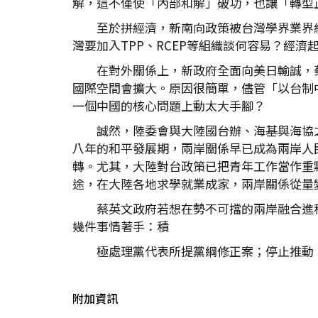
解，這不僅使「內部和解」破功，也讓「轉型
至於拼經濟，新南向政策被台灣學界業界
灣要加入TPP、RCEP等組織談何容易？經
在對外關係上，新政府全面向美日輸誠，
國際空間會擴大。原因很簡單，儘管「以台制
一個中國的核心問題上動太大手腳？
誠然，陸委會與大陸國台辦、海基與海協
八年的和平發展期，兩岸關係早已成為兩岸人
轉。尤其，大陸對台政策已把青年工作當作重
途，在大陸各地求學就業成家，兩岸關係從量
蔡英文政府若想在勢不可擋的兩岸融合進
幾件事情著手：積
極處理黨代表所提黨綱修正案；停止推動
附加資訊