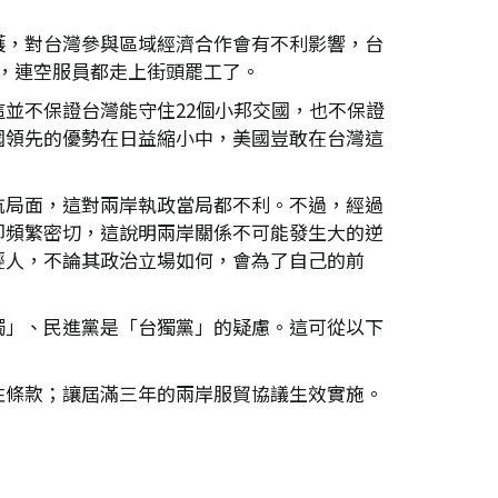
護，對台灣參與區域經濟合作會有不利影響，台
快，連空服員都走上街頭罷工了。
並不保證台灣能守住22個小邦交國，也不保證
國領先的優勢在日益縮小中，美國豈敢在台灣這
抗局面，這對兩岸執政當局都不利。不過，經過
卻頻繁密切，這說明兩岸關係不可能發生大的逆
輕人，不論其政治立場如何，會為了自己的前
獨」、民進黨是「台獨黨」的疑慮。這可從以下
性條款；讓屆滿三年的兩岸服貿協議生效實施。