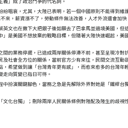
正義」成了政治鬥爭的代名詞。
紛紛唱衰，尤其，大陸已表明，若一個中國原則不能得到維
濟起不來，薪資漲不了，勞動條件無法改善，人才外流還會加
蔡英文也在撒下大把銀子後如願去了巴拿馬並過境美國，但這
中」是美國不想放棄的戰略目標，但隨著大陸快速崛起，美
之間的業務停擺，已造成兩岸關係停滯不前，甚至呈現冷對
民及社會全方位的關係，當前官方少有來往，民間交流互動
點，希望做到讓「台灣青年更有感」，而愈來愈多的台灣年
變走向質變已指日可待。
程中扮演關鍵腳色，當務之急是先解除外界對她是「鐵桿台
「文化台獨」；刪除兩岸人民關係條例對陸配及陸生的歧視