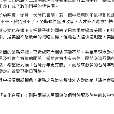
正義」成了政治鬥爭的代名詞。
紛紛唱衰，尤其，大陸已表明，若一個中國原則不能得到維
濟起不來，薪資漲不了，勞動條件無法改善，人才外流還會加
蔡英文也在撒下大把銀子後如願去了巴拿馬並過境美國，但這
中」是美國不想放棄的戰略目標，但隨著大陸快速崛起，美
之間的業務停擺，已造成兩岸關係停滯不前，甚至呈現冷對
民及社會全方位的關係，當前官方少有來往，民間交流互動
點，希望做到讓「台灣青年更有感」，而愈來愈多的台灣年
變走向質變已指日可待。
程中扮演關鍵腳色，當務之急是先解除外界對她是「鐵桿台
「文化台獨」；刪除兩岸人民關係條例對陸配及陸生的歧視