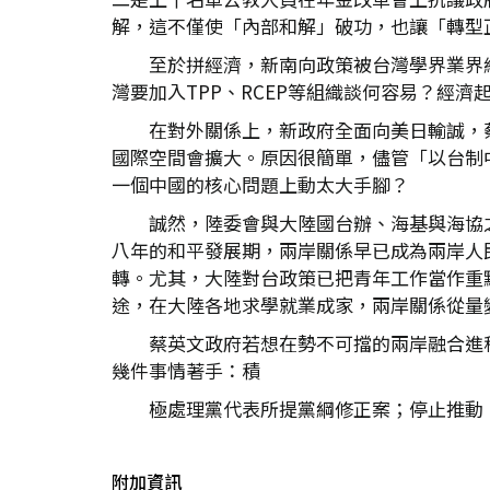
解，這不僅使「內部和解」破功，也讓「轉型
至於拼經濟，新南向政策被台灣學界業界
灣要加入TPP、RCEP等組織談何容易？經
在對外關係上，新政府全面向美日輸誠，
國際空間會擴大。原因很簡單，儘管「以台制
一個中國的核心問題上動太大手腳？
誠然，陸委會與大陸國台辦、海基與海協
八年的和平發展期，兩岸關係早已成為兩岸人
轉。尤其，大陸對台政策已把青年工作當作重
途，在大陸各地求學就業成家，兩岸關係從量
蔡英文政府若想在勢不可擋的兩岸融合進
幾件事情著手：積
極處理黨代表所提黨綱修正案；停止推動
附加資訊