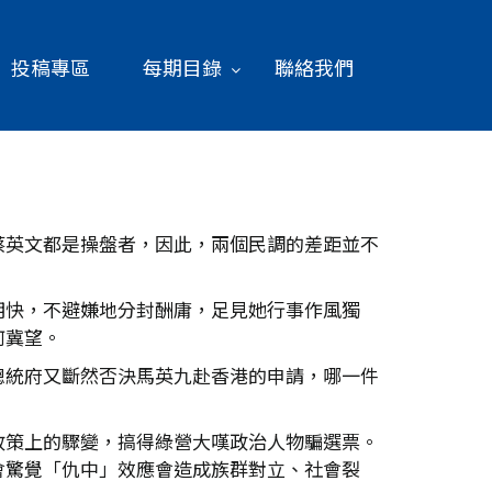
投稿專區
每期目錄
聯絡我們
蔡英文都是操盤者，因此，兩個民調的差距並不
明快，不避嫌地分封酬庸，足見她行事作風獨
何冀望。
總統府又斷然否決馬英九赴香港的申請，哪一件
政策上的驟變，搞得綠營大嘆政治人物騙選票。
會驚覺「仇中」效應會造成族群對立、社會裂