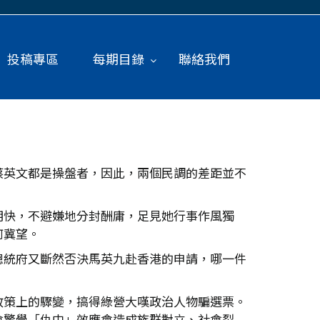
投稿專區
每期目錄
聯絡我們
蔡英文都是操盤者，因此，兩個民調的差距並不
明快，不避嫌地分封酬庸，足見她行事作風獨
何冀望。
總統府又斷然否決馬英九赴香港的申請，哪一件
政策上的驟變，搞得綠營大嘆政治人物騙選票。
會驚覺「仇中」效應會造成族群對立、社會裂