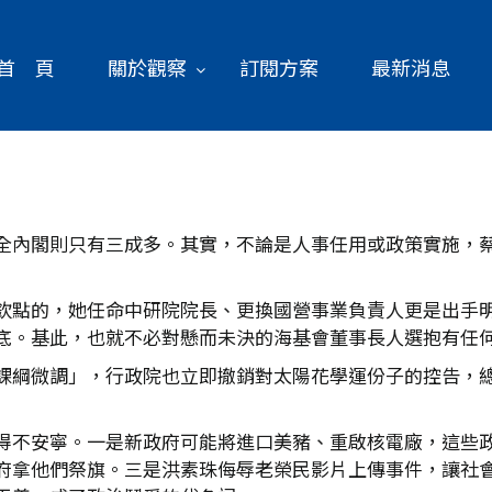
首 頁
關於觀察
訂閱方案
最新消息
全內閣則只有三成多。其實，不論是人事任用或政策實施，
欽點的，她任命中研院院長、更換國營事業負責人更是出手
底。基此，也就不必對懸而未決的海基會董事長人選抱有任
課綱微調」，行政院也立即撤銷對太陽花學運份子的控告，
得不安寧。一是新政府可能將進口美豬、重啟核電廠，這些
府拿他們祭旗。三是洪素珠侮辱老榮民影片上傳事件，讓社