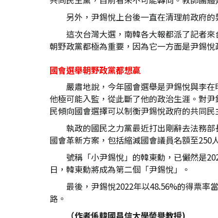
另外，尹錫悅上台後一直在清理前政府的
這次台灣大選，南韓各大報都派了記者來
朝野政黨都極為重要，因為它一方面是尹錫悅
國會選舉朝野政黨都想贏
嚴肅地說，今年國會選舉是尹錫悅與李在
他極可能入監，從此斷了他的政治生涯。對尹
民傾向國會選擇可以制衡尹錫悅政府的共同民
執政的國民之力黨最近打出剛辭去法務部
國會革新方案，包括縮減國會議員名額至250
號稱「小尹錫悅」的韓東勳，已儼然是2
日，韓東勳將成為第二個「尹錫悅」。
最後，尹錫悅2022年以48.56%的得
路
（作者係韓國昌信大學榮譽教授)