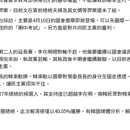
弊案，目前文在寅前總統夫婦及其女婿等弊案還未了結。
台採訪，主要是4月10日的國會選舉即將登場，可以先觀摩
政府的「期中考試」，另方面是對共同民主黨的審判。
明二人的延長賽，李在明絕對輸不起，他需要繼續以國會議
錫悅來說，執政黨若輸，其執政後半期會繼續跛腳。以目前
主黨。
長的韓東勳牌。韓東勳以選舉對策委員長的身分全國走透透
人，讓民主黨招架不住。
027年總統的候選人，其支持度已超越李在明。南韓民眾對韓
票率當選總統，此次賴清德僅以40.05%獲勝。有韓國媒體分
。