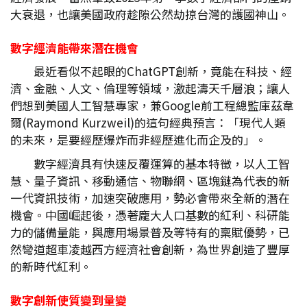
大衰退，也讓美國政府趁隙公然劫掠台灣的護國神山。
數字經濟能帶來潛在機會
最近看似不起眼的ChatGPT創新，竟能在科技、經
濟、金融、人文、倫理等領域，激起濤天千層浪；讓人
們想到美國人工智慧專家，兼Google前工程總監庫茲韋
爾(Raymond Kurzweil)的這句經典預言：「現代人類
的未來，是要經歷爆炸而非經歷進化而企及的」。
數字經濟具有快速反覆運算的基本特徵，以人工智
慧、量子資訊、移動通信、物聯網、區塊鏈為代表的新
一代資訊技術，加速突破應用，勢必會帶來全新的潛在
機會。中國崛起後，憑著龐大人口基數的紅利、科研能
力的儲備量能，與應用場景普及等特有的稟賦優勢，已
然彎道超車凌越西方經濟社會創新，為世界創造了豐厚
的新時代紅利。
數字創新使質變到量變