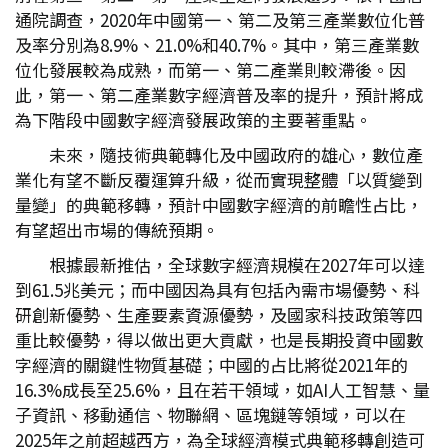
通院調查，2020年中國第一、第二及第三產業數位化普
及率分別為8.9%、21.0%和40.7%。其中，第三產業數
位化發展較為成熟，而第一、第二產業則較滯後。因
此，第一、第二產業數字經濟普及率的提升，預計將成
為下階段中國數字經濟發展政策的主要著重點。
未來，隨技術典範轉化及中國政府的雄心，數位產
業化有望不斷反覆運算升級，從而實現整體「以質變到
量變」的典範移轉，預計中國數字經濟的前瞻性占比，
有望超出市場的傳統預期。
根據最新推估，全球數字經濟規模在2027年可以達
到61.5兆美元；而中國因為具有包括內需市場優勢、科
研創新優勢、生產要素資源優勢，及國家科技政策等四
重比較優勢，得以做出更大貢獻，也是長期投資中國數
字經濟的關鍵性物質基礎；中國的占比將從2021年的
16.3%成長至25.6%，且在若干領域，如AI人工智慧、量
子資訊、移動通信、物聯網、區塊鏈等領域，可以在
2025年之前超越西方，為全球經濟模式典範移轉創造可