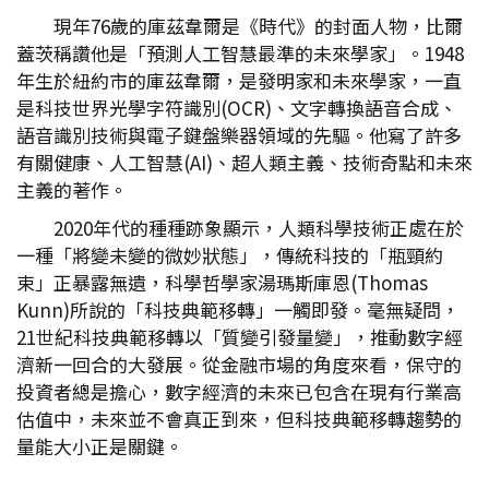
現年76歲的庫茲韋爾是《時代》的封面人物，比爾
蓋茨稱讚他是「預測人工智慧最準的未來學家」。1948
年生於紐約市的庫茲韋爾，是發明家和未來學家，一直
是科技世界光學字符識別(OCR)、文字轉換語音合成、
語音識別技術與電子鍵盤樂器領域的先驅。他寫了許多
有關健康、人工智慧(AI)、超人類主義、技術奇點和未來
主義的著作。
2020年代的種種跡象顯示，人類科學技術正處在於
一種「將變未變的微妙狀態」，傳統科技的「瓶頸約
束」正暴露無遺，科學哲學家湯瑪斯庫恩(Thomas
Kunn)所說的「科技典範移轉」一觸即發。毫無疑問，
21世紀科技典範移轉以「質變引發量變」，推動數字經
濟新一回合的大發展。從金融市場的角度來看，保守的
投資者總是擔心，數字經濟的未來已包含在現有行業高
估值中，未來並不會真正到來，但科技典範移轉趨勢的
量能大小正是關鍵。