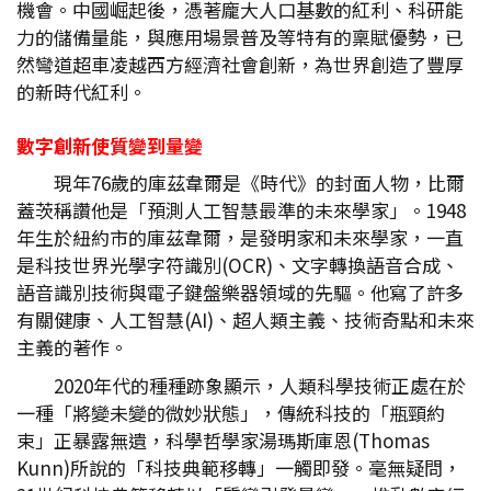
機會。中國崛起後，憑著龐大人口基數的紅利、科研能
力的儲備量能，與應用場景普及等特有的稟賦優勢，已
然彎道超車凌越西方經濟社會創新，為世界創造了豐厚
的新時代紅利。
數字創新使質變到量變
現年76歲的庫茲韋爾是《時代》的封面人物，比爾
蓋茨稱讚他是「預測人工智慧最準的未來學家」。1948
年生於紐約市的庫茲韋爾，是發明家和未來學家，一直
是科技世界光學字符識別(OCR)、文字轉換語音合成、
語音識別技術與電子鍵盤樂器領域的先驅。他寫了許多
有關健康、人工智慧(AI)、超人類主義、技術奇點和未來
主義的著作。
2020年代的種種跡象顯示，人類科學技術正處在於
一種「將變未變的微妙狀態」，傳統科技的「瓶頸約
束」正暴露無遺，科學哲學家湯瑪斯庫恩(Thomas
Kunn)所說的「科技典範移轉」一觸即發。毫無疑問，