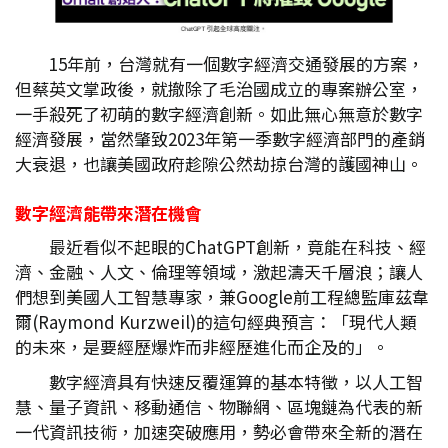
15年前，台灣就有一個數字經濟交通發展的方案，
但蔡英文掌政後，就撤除了毛治國成立的專案辦公室，
一手殺死了初萌的數字經濟創新。如此無心無意於數字
經濟發展，當然肇致2023年第一季數字經濟部門的產銷
大衰退，也讓美國政府趁隙公然劫掠台灣的護國神山。
數字經濟能帶來潛在機會
最近看似不起眼的ChatGPT創新，竟能在科技、經
濟、金融、人文、倫理等領域，激起濤天千層浪；讓人
們想到美國人工智慧專家，兼Google前工程總監庫茲韋
爾(Raymond Kurzweil)的這句經典預言：「現代人類
的未來，是要經歷爆炸而非經歷進化而企及的」。
數字經濟具有快速反覆運算的基本特徵，以人工智
慧、量子資訊、移動通信、物聯網、區塊鏈為代表的新
一代資訊技術，加速突破應用，勢必會帶來全新的潛在