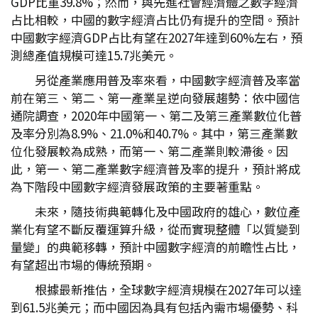
GDP比重39.8%；然而，與先進社會經濟體之數字經濟
占比相較，中國的數字經濟占比仍有提升的空間。預計
中國數字經濟GDP占比有望在2027年達到60%左右，預
測總產值規模可達15.7兆美元。
另從產業應用普及率來看，中國數字經濟普及率當
前在第三、第二、第一產業呈逆向發展趨勢：依中國信
通院調查，2020年中國第一、第二及第三產業數位化普
及率分別為8.9%、21.0%和40.7%。其中，第三產業數
位化發展較為成熟，而第一、第二產業則較滯後。因
此，第一、第二產業數字經濟普及率的提升，預計將成
為下階段中國數字經濟發展政策的主要著重點。
未來，隨技術典範轉化及中國政府的雄心，數位產
業化有望不斷反覆運算升級，從而實現整體「以質變到
量變」的典範移轉，預計中國數字經濟的前瞻性占比，
有望超出市場的傳統預期。
根據最新推估，全球數字經濟規模在2027年可以達
到61.5兆美元；而中國因為具有包括內需市場優勢、科