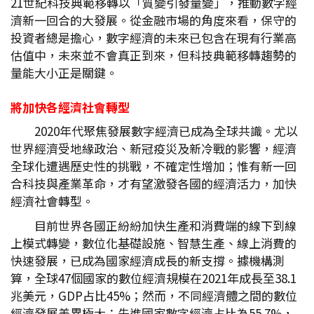
21世紀科技典範移轉以「質變引發量變」，推動數字經
濟新一回合的大發展。從金融市場的角度來看，保守的
投資者總是擔心，數字經濟的未來已包含在現有行業高
估值中，未來並不會真正到來，但科技典範移轉趨勢的
量能大小正是關鍵。
將加快各經濟社會轉型
2020年代聚焦發展數字經濟已成為全球共識。尤以
世界經濟受地緣政治、新冠疫災及新冷戰的影響，經濟
全球化遭遇歷史性的挑戰，不確定性增加；惟有新一回
合科技與產業革命，才有望激發各國的經濟活力，加快
經濟社會轉型。
目前世界各國正紛紛加快生產和消費端的線下到線
上模式轉變，數位化基礎設施、智慧生產、線上消費的
快速發展，已成為國家經濟成長的新支撐。據機構測
算，全球47個國家的數位經濟規模在2021年成長至38.1
兆美元，GDP占比45%；然而，不同經濟體之間的數位
經濟發展差異極大：先進國家數字經濟占比為55.7%，