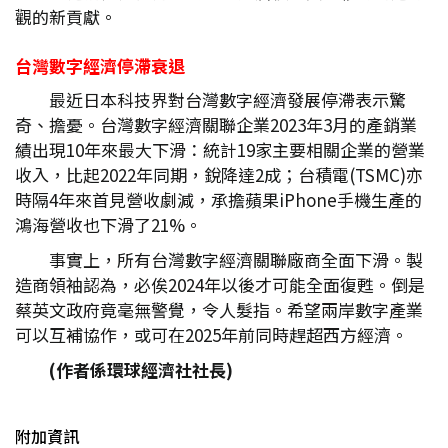
觀的新貢獻。
台灣數字經濟停滯衰退
最近日本科技界對台灣數字經濟發展停滯表示驚
奇、擔憂。台灣數字經濟關聯企業2023年3月的產銷業
績出現10年來最大下滑：統計19家主要相關企業的營業
收入，比起2022年同期，銳降達2成；台積電(TSMC)亦
時隔4年來首見營收劇減，承擔蘋果iPhone手機生產的
鴻海營收也下滑了21%。
事實上，所有台灣數字經濟關聯廠商全面下滑。製
造商領袖認為，必俟2024年以後才可能全面復甦。倒是
蔡英文政府竟毫無警覺，令人髮指。希望兩岸數字產業
可以互補協作，或可在2025年前同時趕超西方經濟。
(
作者係環球經濟社社長)
附加資訊