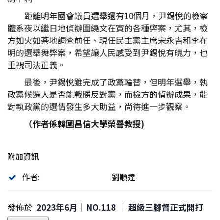
距離明年國會議員選舉還有10個月，尹錫悅的檢察
體系夜以繼日地偵辦圍繞文在寅的各種弊案，尤其，檢
方如火如荼地調查前任、現任民主黨主席宋永吉和李在
明的選舉舞弊案，希望讓人民感受到尹錫悅有魄力，也
重視司法正義。
最後，尹錫悅雖完成了政黨輪替，但明年選舉，執
政黨候選人是否能戰勝反對黨，而檢方的偵辦成果，能
對執政黨的選情發生多大助益，尚待進一步觀察。
（作者係韓國昌信大學榮譽教授)
附加資訊
作者:
劉順達
發佈於
2023年6月｜NO.118 │ 超級三腳督正式開打