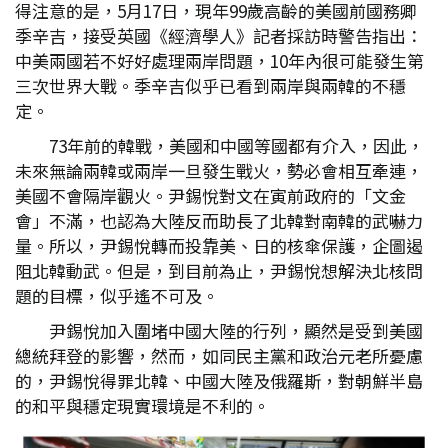
得注意的是，5月17日，現年99歲高齡的美國前國務卿
季辛吉，接受英國《經濟學人》記者採訪時警告指出：
中美兩國若不好好處理兩岸問題，10年內很可能發生第
三次世界大戰。季辛吉似乎已看到兩岸與兩韓的不穩
定。
73年前的韓戰，美國和中國等國都有介入，因此，
未來無論兩韓或兩岸一旦發生戰火，勢必會相互牽連，
美國不會隔岸觀火。尹錫悅對文在寅前政府的「文金
會」不滿，也認為大陸反而助長了北韓對南韓的武嚇力
量。所以，尹錫悅轉而投靠美、日的核傘保護，企圖遏
阻北韓動武。但是，到目前為止，尹錫悅想解決北核問
題的目標，似乎遙不可及。
尹錫悅加入圍堵中國大陸的行列，顯然是受到美國
總統拜登的影響，然而，如同民主黨和政治元老所憂慮
的，尹錫悅得罪北韓、中國大陸及俄羅斯，對朝鮮半島
的和平與穩定現實環境是不利的。