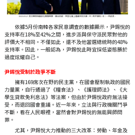
依據5月份南韓各家民意調查的數據顯示，尹錫悅的
支持率在18%至42%之間，進步派與保守派民眾對他的
評價大不相同。不僅如此，還不及他當選總統時的48%
支持率。因此，一般認為，尹錫悅此時宜採低姿態勝於
過度炫耀自己。
尹錫悅受制於政爭不斷
擁有169席次在野的民主黨，在國會壓制執政的國民
力量黨，自行通過了《糧食法》、《護理師法》、《大
學生貸款免利息法》等法案，但由於尹錫悅政府無法接
受，而退回國會重議。近一年來，立法與行政機關鬥爭
不斷，看在人民眼裡，當然會對尹錫悅的無能興師問
罪。
尤其，尹錫悅大力推動的三大改革：勞動、年金及