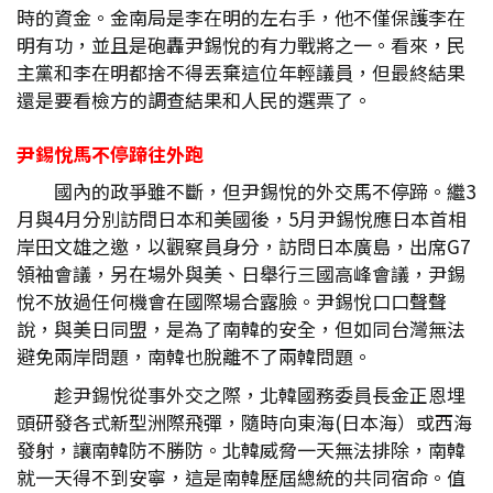
時的資金。金南局是李在明的左右手，他不僅保護李在
明有功，並且是砲轟尹錫悅的有力戰將之一。看來，民
主黨和李在明都捨不得丟棄這位年輕議員，但最終結果
還是要看檢方的調查結果和人民的選票了。
尹錫悅馬不停蹄往外跑
國內的政爭雖不斷，但尹錫悅的外交馬不停蹄。繼3
月與4月分別訪問日本和美國後，5月尹錫悅應日本首相
岸田文雄之邀，以觀察員身分，訪問日本廣島，出席G7
領袖會議，另在場外與美、日舉行三國高峰會議，尹錫
悅不放過任何機會在國際場合露臉。尹錫悅口口聲聲
說，與美日同盟，是為了南韓的安全，但如同台灣無法
避免兩岸問題，南韓也脫離不了兩韓問題。
趁尹錫悅從事外交之際，北韓國務委員長金正恩埋
頭研發各式新型洲際飛彈，隨時向東海(日本海）或西海
發射，讓南韓防不勝防。北韓威脅一天無法排除，南韓
就一天得不到安寧，這是南韓歷屆總統的共同宿命。值