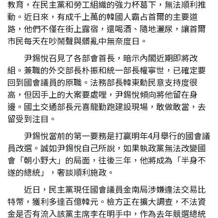
教育，在民主黨和勞工組織的強力杯葛下，無法順利推
動。近日來，有成千上萬的韓國人霸占首爾的主要道
路，他們不僅在街上露宿，還喝酒、隨地灑尿，讓首爾
市民每天在吵鬧聲與髒亂中無奈度日。
尹錫悅召見了各部會首長，暗示內閣近期即將改
組。兼職的外交部長朴振和統一部長權寧世，已確定要
回到國會議員的原職。法務部長韓東勳民意支持度很
高，但因手上的大案要處哩，尹錫悅傾向將他留在身
邊。國土交通部長元喜龍勤跑建設現場，敢做敢當，去
留受到注目。
尹錫悅當前的第一要務是打贏明年4月舉行的國會議
員改選。誠如尹錫悅自己所說，如果執政黨無法改變國
會「朝小野大」的局面，往後三年，他將成為「半身不
遂的總統」，奢談順利施政。
近日，民主黨現任國會議員金南局涉嫌違法交易比
特幣，獲利多達百億韓元。檢方正在擴大調查，不法資
金是否有流入該黨主席李在明手中，作為去年競選總統