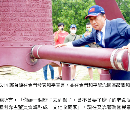
誠所言，「你讓一個廚子去馴獅子，會不會要了廚子的老命
著則靠古董買賣轉型成「文化收藏家」，現在又靠著罵國民