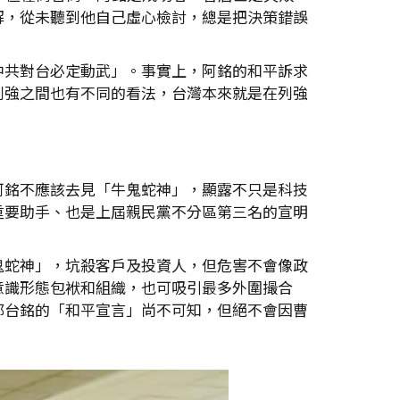
解，從未聽到他自己虛心檢討，總是把決策錯誤
中共對台必定動武」。事實上，阿銘的和平訴求
列強之間也有不同的看法，台灣本來就是在列強
阿銘不應該去見「牛鬼蛇神」，顯露不只是科技
重要助手、也是上屆親民黨不分區第三名的宣明
鬼蛇神」，坑殺客戶及投資人，但危害不會像政
意識形態包袱和組織，也可吸引最多外圍撮合
郭台銘的「和平宣言」尚不可知，但絕不會因曹