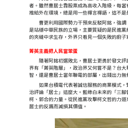
者。雖然曹居士靠股票成為高收入階級，每當
推給外在環境，總是用一些禪言禪語，這不是
曹更利用國際勢力干預來反駁阿銘，強調
是站穩中華民族的立場，主要質疑的是民進黨
的夾縫中求生存，外界只看見一個失敗的廚子
菁英主義把人民當笨蛋
隨著阿銘初選敗北，曹居士更勇於發文評
界有「菁英階層」，政治界又何嘗不是？台大
智，還是曹居士當年聯電的部屬，出錢出力無
如果台積電代表著誠信服務的商業模式，
治評論「居士」這麼大。藍綠白未來的「三腳
柯、郭合的力量。從民進黨攻擊柯文哲的力道
居士的反諷而減損其價值。