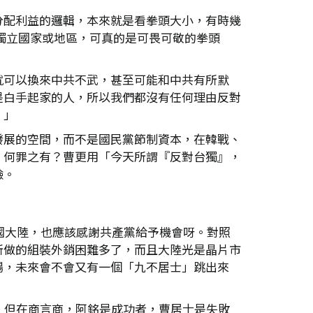
分配利益的邏輯，本來就是看拳頭大小，有時幾
獨立國家或地區，可真的是可畏可敬的拳頭
就可以換來中共不武，甚至可能和中共有所默
是白手起家的人，所以我們都沒有任何理由反對
。」
發展的空間，而不是國民黨節制資本，在韓戰、
，何罪之有？曹更用「今天所謂『反對台獨』，
臉。
國大陸，也應該感謝共產黨給予機會呀。對照
所做的組裝外銷困難多了，而且大陸光是晶片市
場，未來會不會又有一個「九不居士」跳出來
，但在商言商，阿銘是成功者，曹居士是失敗