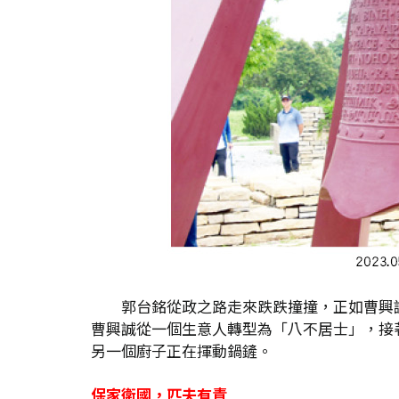
郭台銘從政之路走來跌跌撞撞，正如曹興
曹興誠從一個生意人轉型為「八不居士」，接
另一個廚子正在揮動鍋鏟。
保家衛國，匹夫有責