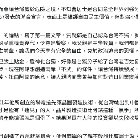
而會讓台灣處於危險之境。不知曹居士是否同意全世界列強
G7發表的聯合宣言，表面上是維護自由民主價值，但對弱小
」的論點，寫了第一篇文章，質疑郭是自己認為台灣不獨，
國民黨權貴後代，令尊是警察，我父親是中學教員，我們都
主前輩，讓我們今天享有完全的自由，免於政治迫害的恐懼
己臉上貼金，還神化台獨，好像是台獨分子給了台灣老百姓
步，現在阿銘想創造兩岸「不武」的條件，讓台灣持續發展
凌、扭曲阿銘的原意，讓人親睹商業菁英如何對昔日同業變
001年他所創立的聯電搶先讓晶圓製造技術，從台灣輸出到中
才是極有「遠見」的人，晶片製造技術比阿銘這種「黑手」
的產能擴張就是個例子。結果聯電在大陸的投資卻以失敗收
而且創造了百萬就業機會，他對兩岸的了解不敢說比曹居士深