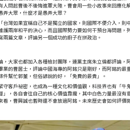
有人問起曹後不後悔進軍大陸，曹會用一些小故事來回應化
愚弄大眾，什麼才是愚弄大眾？
「台灣如果宣稱自己不是獨立的國家，則國際不便介入，則
維護兩岸和平的決心，而且國際勢力要如何干預台海問題，
寫兩篇文章，評論另一個成功的廚子在拼政治。
論，大家也都加入各種檢討團隊，連黨主席朱立倫都評論，
畢業的曹居士，評論中國海專的阿銘只是剛好，而阿銘的最
條件幫忙郭董，但俗諺說的好，「免費的最貴」。
緊守客戶祕密，也成為一種文化和價值觀，科技界也有「牛
督」，各自會往自己的核心價值靠攏，其中白色力量最沒有
來看，曹興誠也暫時還不會放過阿銘。未來歷史會如何評價