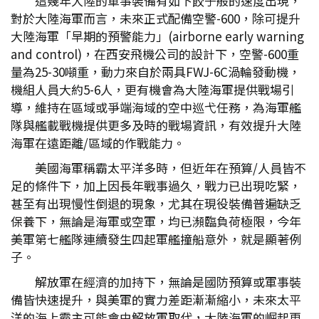
這幾年大陸的軍事裝備有如下餃子般的速度出現，
對於大陸海軍而言，未來正式配備空警-600，除可提升
大陸海軍「早期的預警能力」(airborne early warning
and control)，在西安飛機公司的設計下，空警-600重
量為25-30噸重，動力來自於兩具FWJ-6C渦輪發動機，
機組人員大約5-6人，更有機會為大陸海軍提供戰場引
導，維持在區域或爭端海域的空中巡弋任務，為海軍艦
隊與艦載戰機提供更多及時的戰場資訊，有效提升大陸
海軍在遠距離/區域的作戰能力。
美國海軍稱霸太平洋多時，但近年在預算/人員皆不
足的條件下，加上因長年戰事過久，戰力已出現吃緊，
甚至有出現慢性倒退的現象，尤其在現役裝備普遍缺乏
保養下，無論是海軍或空軍，均已瀕臨負荷極限，今年
美軍第七艦隊連續發生四起軍艦撞船意外，就是顯著例
子。
解放軍在經濟的加持下，無論是國防預算或軍事裝
備皆快速提升，與美軍的實力差距漸漸縮小，未來太平
洋的海上霸主可能會由解放軍取代，大陸海軍的崛起更