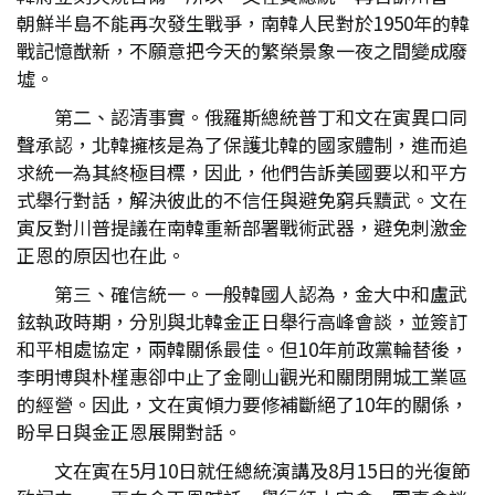
朝鮮半島不能再次發生戰爭，南韓人民對於1950年的韓
戰記憶猷新，不願意把今天的繁榮景象一夜之間變成廢
墟。
第二、認清事實。俄羅斯總統普丁和文在寅異口同
聲承認，北韓擁核是為了保護北韓的國家體制，進而追
求統一為其終極目標，因此，他們告訴美國要以和平方
式舉行對話，解決彼此的不信任與避免窮兵黷武。文在
寅反對川普提議在南韓重新部署戰術武器，避免刺激金
正恩的原因也在此。
第三、確信統一。一般韓國人認為，金大中和盧武
鉉執政時期，分別與北韓金正日舉行高峰會談，並簽訂
和平相處協定，兩韓關係最佳。但10年前政黨輪替後，
李明博與朴槿惠卻中止了金剛山觀光和關閉開城工業區
的經營。因此，文在寅傾力要修補斷絕了10年的關係，
盼早日與金正恩展開對話。
文在寅在5月10日就任總統演講及8月15日的光復節