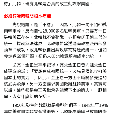
待」北韓，研究北韓是否真的敢主動攻擊美國。
必須認清兩韓間根本病症
先說結論，是「不會」。因為，北韓一向不怕60萬
南韓軍隊，反而懼怕28,000多名駐韓美軍。只要有一日
駐韓美軍存在，北韓就不會動武，亦即金氏王朝三代的
統一目標就無法達成。北韓雖希望透過南韓左派內部發
動革命成功，或北韓親自出兵攻擊南韓達成統一，但如
今走過69個年頭，卻仍未如北韓意願完成南北統一。
尤其，金正恩牢牢記得，其父金正日曾向祖父金日
成建議的話：「要想達成祖國統一，必先具備能攻打美
國本土的實力。」因此，金正恩一方面不斷開發先進的
核武與飛彈，另一方面要求美國撤離駐韓美軍。其實可
以說，這些都是金正恩繼承先祖留下來的遺志，一脈相
同，沒有什麼新的花招。
1950年發生的韓戰就是典型的例子。1948年至1949
年間美軍自南韓完全撤退後，北韓認為美國已放棄防衛