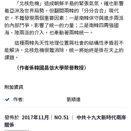
「北核危機」造成朝鮮半島的緊張氣氛，確也影響
着亞洲及世界局勢。但翻閱兩韓的「分分合合」現代
史，不難發現兩個重要因素：一是南韓保守與進步兩派
的內部鬥爭，影響了統一的力量；二是南韓四周強國
海、陸兩派的介入，也牽動著兩韓統一。
這種兩韓先天性地理位置與社會的結構性矛盾若不
能解決，北核危機很難消除，統一將始終是掛在天上的
課題。
（作者係韓國昌信大學榮譽教授）
附加資訊
作者:
劉順達
發佈於
2017年11月｜NO.51 │ 中共十九大新時代兩岸
關係