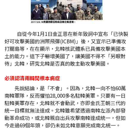
自從今年1月1日金正恩在新年致詞中宣布「已快製
好可攻擊美國的洲際飛彈(ICBM)」後，又宣示已準備攻
打關島等，在在顯示，北韓核武體系已具備攻擊美國本
土的能力。這下子嚇壞美國了，讓美國不得不「另眼對
待」北韓，研究北韓是否真的敢主動攻擊美國。
必須認清兩韓間根本病症
先說結論，是「不會」。因為，北韓一向不怕60萬
南韓軍隊，反而懼怕28,000多名駐韓美軍。只要有一日
駐韓美軍存在，北韓就不會動武，亦即金氏王朝三代的
統一目標就無法達成。北韓雖希望透過南韓左派內部發
動革命成功，或北韓親自出兵攻擊南韓達成統一，但如
今走過69個年頭，卻仍未如北韓意願完成南北統一。