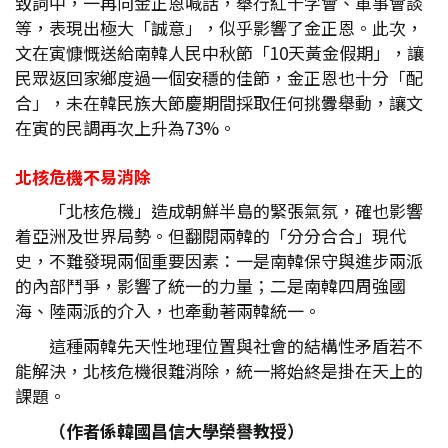
致詞中，一再向金正恩喊話，舉行紅十字會、軍事會談
等，表現出極大「誠意」，似乎影響了金正恩。此次，
文在寅慷慨送給南韓人民中秋節「10天黃金假期」，讓
民眾返回家鄉度過一個安穩的佳節，金正恩也十分「配
合」，未在韓民族大節慶期間採取任何挑釁舉動，讓文
在寅的民調再次上升為73%。
北核危機不易消除
「北核危機」造成朝鮮半島的緊張氣氛，確也影響
着亞洲及世界局勢。但翻閱兩韓的「分分合合」現代
史，不難發現兩個重要因素：一是南韓保守與進步兩派
的內部鬥爭，影響了統一的力量；二是南韓四周強國
海、陸兩派的介入，也牽動著兩韓統一。
這種兩韓先天性地理位置與社會的結構性矛盾若不
能解決，北核危機很難消除，統一將始終是掛在天上的
課題。
（作者係韓國昌信大學榮譽教授）