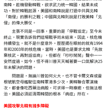
南韓，趁機發動韓戰，欲求武力統一韓國，結果未成
功。對於韓戰起源，美國和南韓說是打退中共與北韓
「南侵」的勝利之戰；中國與北韓則說是打敗美韓「北
侵」的偉大勝仗。
主張不同是一回事，重要的是「停戰協定」至今未
終止，現實告訴我們這場戰爭尚未結束。因此，核危機
持續發生，就不是什麼意外。歷歷擺在眼前的就有1994
年和2003年的核危機，當時，美國也是要求北韓「先放
棄核武・再對話協商」，但都在「吵吵鬧鬧」聲中一一
安然度過。如今，怪不得川普天天喊著要一口氣解決25
年未解決的問題。
問題是，無論川普如何火大，也不管卡爾文森或雷
根號航空母艦駛往南韓軍港多少次，美韓聯合軍演幾
次，都會像吃西藥治病般，可求得一時療癒，但無法根
治，美國必須認清兩韓間的根本「病症」所在。
美國攻擊北韓有諸多障礙