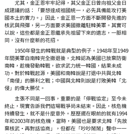
尤其，金正恩牢牢記得，其父金正日曾向祖父金日
成建議的話：「要想達成祖國統一，必先具備能攻打美
國本土的實力。」因此，金正恩一方面不斷開發先進的
核武與飛彈，另一方面要求美國撤離駐韓美軍。其實可
以說，這些都是金正恩繼承先祖留下來的遺志，一脈相
同，沒有什麼新的花招。
1950年發生的韓戰就是典型的例子。1948年至1949
年間美軍自南韓完全撤退後，北韓認為美國已放棄防衛
南韓，趁機發動韓戰，欲求武力統一韓國，結果未成
功。對於韓戰起源，美國和南韓說是打退中共與北韓
「南侵」的勝利之戰；中國與北韓則說是打敗美韓「北
侵」的偉大勝仗。
主張不同是一回事，重要的是「停戰協定」至今未
終止，現實告訴我們這場戰爭尚未結束。因此，核危機
持續發生，就不是什麼意外。歷歷擺在眼前的就有1994
年和2003年的核危機，當時，美國也是要求北韓「先放
棄核武・再對話協商」，但都在「吵吵鬧鬧」聲中一一