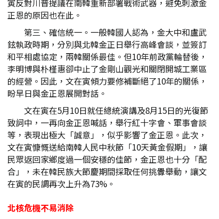
寅反對川普提議在南韓重新部署戰術武器，避免刺激金
正恩的原因也在此。
第三、確信統一。一般韓國人認為，金大中和盧武
鉉執政時期，分別與北韓金正日舉行高峰會談，並簽訂
和平相處協定，兩韓關係最佳。但10年前政黨輪替後，
李明博與朴槿惠卻中止了金剛山觀光和關閉開城工業區
的經營。因此，文在寅傾力要修補斷絕了10年的關係，
盼早日與金正恩展開對話。
文在寅在5月10日就任總統演講及8月15日的光復節
致詞中，一再向金正恩喊話，舉行紅十字會、軍事會談
等，表現出極大「誠意」，似乎影響了金正恩。此次，
文在寅慷慨送給南韓人民中秋節「10天黃金假期」，讓
民眾返回家鄉度過一個安穩的佳節，金正恩也十分「配
合」，未在韓民族大節慶期間採取任何挑釁舉動，讓文
在寅的民調再次上升為73%。
北核危機不易消除