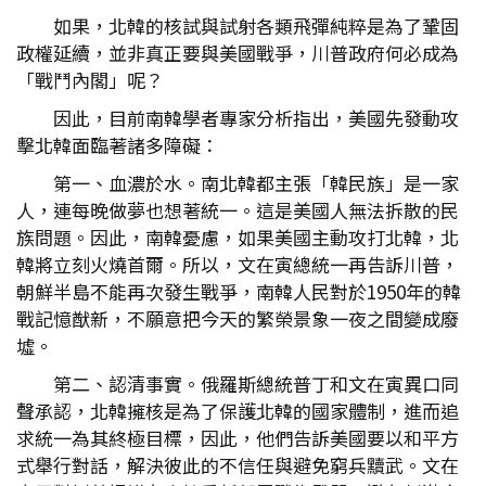
如果，北韓的核試與試射各類飛彈純粹是為了鞏固
政權延續，並非真正要與美國戰爭，川普政府何必成為
「戰鬥內閣」呢？
因此，目前南韓學者專家分析指出，美國先發動攻
擊北韓面臨著諸多障礙：
第一、血濃於水。南北韓都主張「韓民族」是一家
人，連每晚做夢也想著統一。這是美國人無法拆散的民
族問題。因此，南韓憂慮，如果美國主動攻打北韓，北
韓將立刻火燒首爾。所以，文在寅總統一再告訴川普，
朝鮮半島不能再次發生戰爭，南韓人民對於1950年的韓
戰記憶猷新，不願意把今天的繁榮景象一夜之間變成廢
墟。
第二、認清事實。俄羅斯總統普丁和文在寅異口同
聲承認，北韓擁核是為了保護北韓的國家體制，進而追
求統一為其終極目標，因此，他們告訴美國要以和平方
式舉行對話，解決彼此的不信任與避免窮兵黷武。文在