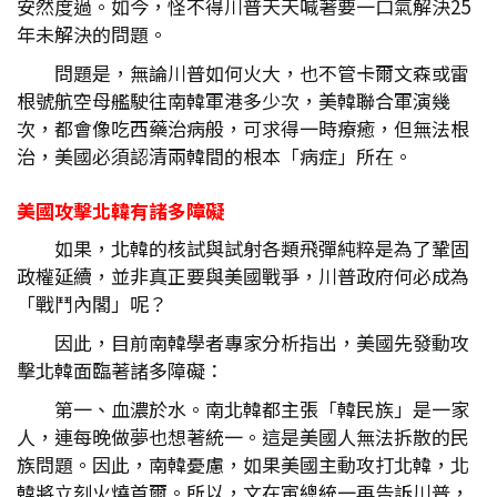
安然度過。如今，怪不得川普天天喊著要一口氣解決25
年未解決的問題。
問題是，無論川普如何火大，也不管卡爾文森或雷
根號航空母艦駛往南韓軍港多少次，美韓聯合軍演幾
次，都會像吃西藥治病般，可求得一時療癒，但無法根
治，美國必須認清兩韓間的根本「病症」所在。
美國攻擊北韓有諸多障礙
如果，北韓的核試與試射各類飛彈純粹是為了鞏固
政權延續，並非真正要與美國戰爭，川普政府何必成為
「戰鬥內閣」呢？
因此，目前南韓學者專家分析指出，美國先發動攻
擊北韓面臨著諸多障礙：
第一、血濃於水。南北韓都主張「韓民族」是一家
人，連每晚做夢也想著統一。這是美國人無法拆散的民
族問題。因此，南韓憂慮，如果美國主動攻打北韓，北
韓將立刻火燒首爾。所以，文在寅總統一再告訴川普，