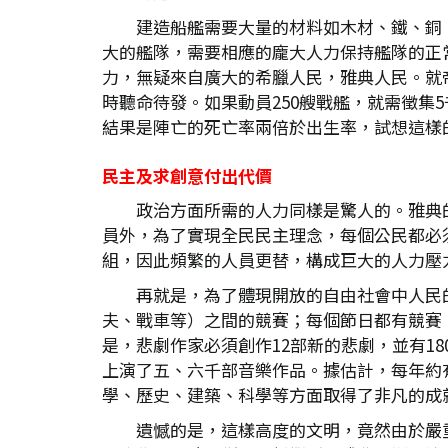
建造船艦需要大量的材料如木材、鐵、銅
大的艦隊，需要相應的龐大人力保持艦隊的正
力，無疑來自廣大的希臘人民，雅典人民。就帝
時聽命待發。如果動員250艘戰艦，就需徵
結果是陣亡的死亡率兩倍於出生率，試想這樣
民主及求創意付出代價
政治方面所需的人力同樣是驚人的。雅典
員外，為了實現全民民主理念，每個公民都必
組，因此頻繁的人員更替，構成巨大的人力壓
再就是，為了體現開放的自由社會中人民
夫、戰車等）之間的競賽；每個節日都有競賽
是，悲劇作家必須創作12部新的悲劇，並有1
上演了五、六千部音樂作品。據估計，每年約
學、歷史、建築、科學等方面取得了非凡的成
遺憾的是，這樣高度的文明，竟然由於嚴