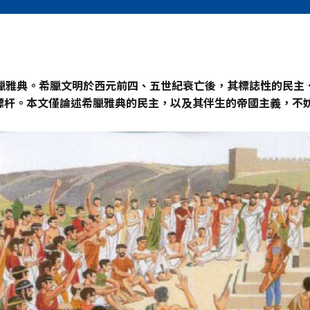
臘雅典。希臘文明於西元前四、五世紀衰亡後，其標誌性的民主
標杆。本文僅論述希臘雅典的民主，以及其伴生的帝國主義，不