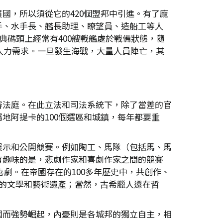
國，所以須從它的420個盟邦中引進。有了龐
手、水手長、艦長助理、瞭望員、造船工等人
典碼頭上經常有400艘戰艦處於戰備狀態，隨
人力需求。一旦發生海戰，大量人員陣亡，其
審法庭。在此立法和司法系統下，除了當差的官
地阿提卡的100個選區和城鎮，每年都要重
展示和公開競賽。例如陶工、馬隊（包括馬、馬
有趣味的是，悲劇作家和喜劇作家之間的競賽
喜劇。在帝國存在的100多年歷史中，共創作、
的文學和藝術遺產；當然，古希臘人還在哲
國而強勢崛起，內憂則是各城邦的獨立自主，相