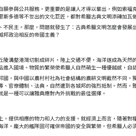
自願參與公共服務，更重要的是讓人才得以輩出，例如索福
里斯多德等不世出的文化巨匠，都對希臘古典文明添磚加瓦
、不民主。那麼，問題就發生了：古典希臘文明怎麼會發展
城邦政治相反的帝國主義？
丘陵溝壑港灣切割成碎片，陸上交通不便，海洋遂成為天然
品進入國境。物質的繁榮使希臘人自然萌生一種優越感，自
邦國，與中國以農村村社為社會結構的農耕文明截然不同。
導、官僚體制、法典，自然遭到各城邦的強烈抵制。然而，
就是一種可以讓雅典應對內外挑戰的最佳選擇。
上，提供相應的物力和人力的支援。就經濟上而言，隨著對
海洋。龐大的艦隊固可確保帝國的安全與繁榮，但希臘人必