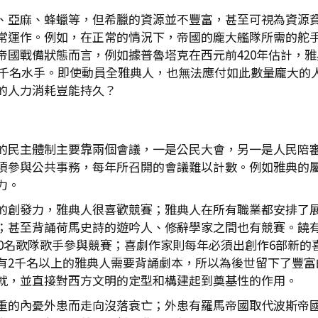
、亞麻、蜂蠟等，但希臘的資源並不豐富，甚至可視為資源貧
常運作。例如，在正常的情況下，帝國的龐大艦隊所需的舵
國戰備狀態而言，例如據普魯塔克在西元前420年估計，雅
集5千名水手。即使動員全雅典人，也無法應付如此數量龐大的
的人力消耗豈能持久？
的民主體制主要靠兩個會議，一是公民大會，另一是人民陪
須參與公共事務，每年所召開的會議難以計數。例如雅典的屬
力。
的創發力，雅典人很喜歡競賽；雅典人在所有職業都安排了
；甚至背誦荷馬史詩的遊吟人、修辭學家之間也有競賽。饒
80名歌隊歌手參與競賽；喜劇作家則每年必須出創作6部新的
有2千名以上的雅典人需要背誦劇本，所以為後世留下了豐富
就，並直接對西方文明的定型和構建起到奠基性的作用。
重的內憂外患而走向沒落衰亡；外患有羅馬帝國取代波斯帝