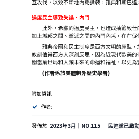
互攻伐，以致不斷地內耗撕裂，雅典和斯巴達
過度民主導致失誤、內鬥
此外，希臘的過度民主，也造成抽籤致仕
加上城邦之間、黨派之間的內鬥內耗，在在促
雅典帝國和民主制度是西方文明的原型，
教訓值得西方人深刻反思，因為近現代歐美的
關當前世局和人類未來的命運和福祉，以史為
(
作者係旅美體制外歷史學者)
附加資訊
作者:
發佈於
2023年3月｜NO.115 │ 民進黨