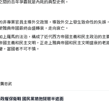
之間的百年爭霸就是內耗的典型史例。
的非專業官員主導外交政策，導致外交上發生致命性的失誤
使雅典帝國最終由盛轉衰，走向衰亡。
加上羅馬的法治，構成了近代西方帝國主義和民主政治的主
帝國主義和民主文明，正走上雅典帝國和民主文明盛衰的老
鑒，當國者不可不慎。
龔忠武
已啟動政權保衛戰 國民黨猶抱琵琶半遮面