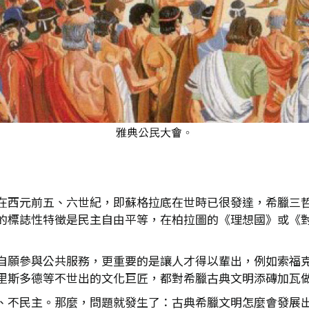
在西元前五、六世紀，即蘇格拉底在世時已很發達，希臘三
的標誌性特徵是民主自由平等，在柏拉圖的《理想國》或《
自願參與公共服務，更重要的是讓人才得以輩出，例如索福
里斯多德等不世出的文化巨匠，都對希臘古典文明添磚加瓦
、不民主。那麼，問題就發生了：古典希臘文明怎麼會發展