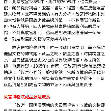
件，北京故宮186萬件，總共約260萬件，僅次於英、
俄，藏品從青銅器、瓷器、書法、繪畫、雕工技藝及宮
廷文物等，無不精美絕倫。有人分析，故宮博物院未列
四大博物館是因故宮藏品過於單一、不夠國際化所致；
但也有人評論，四大博物館其實是掠奪戰利品的展示
館，不能與故宮相比。這兩種說法都反應著同一個概
念，就是聚焦於文物的來源與內涵。
故宮博物院是世界上唯一收藏自身文明，而不攙雜
他國文物的博物館，藏品之精、數量之豐，時間跨度之
長，且完整呈現歷史文化的世界級博物館，為世所公
認，無庸置疑。1965年在台第一任故宮博物院院長蔣復
璁說：「故宮不同於一般博物館，它所收藏的是歷代中
華文化藝術的精品，肩負著宣揚中華文化的責任。」這
段話清楚說明故宮文物的來源、內涵與歷史責任。
故宮博物院藏品源遠流長
「故宮」因明清兩朝的宮殿而得名，收藏的文物卻