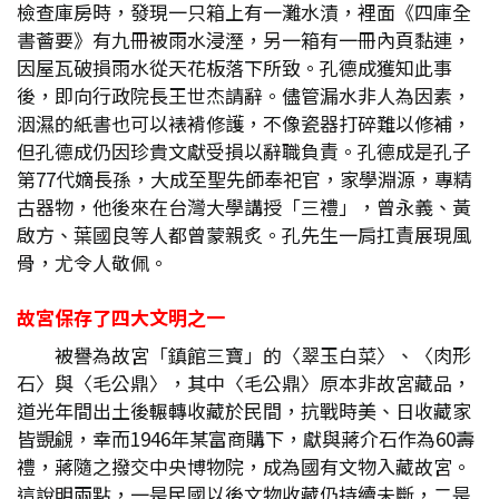
檢查庫房時，發現一只箱上有一灘水漬，裡面《四庫全
書薈要》有九冊被雨水浸溼，另一箱有一冊內頁黏連，
因屋瓦破損雨水從天花板落下所致。孔德成獲知此事
後，即向行政院長王世杰請辭。儘管漏水非人為因素，
洇濕的紙書也可以裱褙修護，不像瓷器打碎難以修補，
但孔德成仍因珍貴文獻受損以辭職負責。孔德成是孔子
第77代嫡長孫，大成至聖先師奉祀官，家學淵源，專精
古器物，他後來在台灣大學講授「三禮」，曾永義、黃
啟方、葉國良等人都曾蒙親炙。孔先生一肩扛責展現風
骨，尤令人敬佩。
故宮保存了四大文明之一
被譽為故宮「鎮館三寶」的〈翠玉白菜〉、〈肉形
石〉與〈毛公鼎〉，其中〈毛公鼎〉原本非故宮藏品，
道光年間出土後輾轉收藏於民間，抗戰時美、日收藏家
皆覬覦，幸而1946年某富商購下，獻與蔣介石作為60壽
禮，蔣隨之撥交中央博物院，成為國有文物入藏故宮。
這說明兩點，一是民國以後文物收藏仍持續未斷，二是