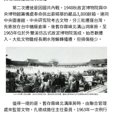
第二次遷徙是因國共內戰，1948秋故宮博物院與中
央博物館籌備處奉命挑出最精華的藏品3,800餘箱，連同
中央圖書館、中央研究院考古文物，分三批遷運台灣，
先寄放在台中糖廠倉庫，後暫存霧峰北溝山洞庫房，至
1965年位於外雙溪仿古式故宮博物院落成，始悉數遷
入。大批文物雖經長期水陸輾轉播遷，但損傷極少。
值得一提的是，暫存霧峰北溝庫房時，由聯合管理
處來監管文物，孔德成擔任主任委員。1963年一次例行