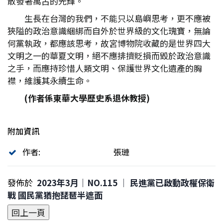
散發著萬古的光輝。
生長在台灣的我們，不能只以島嶼思考，更不應被
狹隘的政治意識綑綁而自外於世界級的文化瑰寶，無論
何黨執政，都應該思考，故宮博物院收藏的是世界四大
文明之一的華夏文明，絕不應排擠貶損而毀於政治意識
之手，而應持珍惜人類文明、保護世界文化遺產的胸
襟，維護其永續生命。
(
作者係東華大學歷史系退休教授)
附加資訊
作者:
張璉
發佈於
2023年3月｜NO.115 │ 民進黨已啟動政權保衛
戰 國民黨猶抱琵琶半遮面