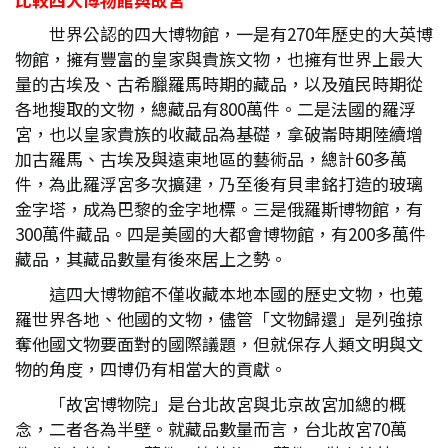
世界公認的四大博物館，一是有270年歷史的大英博
物館，擁有豐富的皇家與貴族文物，也擁有世界上最大
量的古埃及、古希臘羅馬時期的藏品，以及殖民時期從
各地搜取的文物，總藏品有800萬件。二是法國的羅浮
宮，也以皇家貴族的收藏品為基礎，拿破崙時期陸續增
加古羅馬、古埃及與遠東地區的藝術品，總計60多萬
件，為此羅浮宮多次擴建，乃至後有貝聿銘打造的玻璃
金字塔，成為巴黎的金字地標。三是俄羅斯博物館，有
300萬件藏品。四是美國的大都會博物館，有200多萬件
藏品，其藏品數量有後來居上之勢。
這四大博物館不僅收藏本地本國的歷史文物，也蒐
羅世界各地、他國的文物，儘管「文物歸還」是列強掠
奪他國文物要面對的國際議題，但就保存人類文明與文
物的角度，四博仍有相當大的貢獻。
「故宮博物院」是台北故宮與北京故宮加總的概
念，二者各為半壁。就藏品數量而言，台北故宮70萬