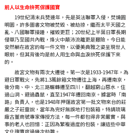
前人以生命拚死保護國寶
19世紀清末兵燹連年，先是英法聯軍入侵，焚燒圓
明園，許多圖書文物被焚毀、被劫掠，繼而太平天國之
亂、八國聯軍接踵，摧毀更巨；20世紀上半葉日軍長期
侵華乃至國共內戰，烽火中顛沛流離更是艱險。今日能
安然躺在故宮的每一件文物，以優美典雅之姿呈現世人
眼前，但其背後均是前人用生命與血淚拚死保護下來
的。
故宮文物有兩次大遷徙。第一次是1933-1947年，為
避日軍戰火，先將1.3萬餘箱文物遷往上海，再遷南京，
後分南、中、北三路輾轉遷至四川，翻越窮山惡水，住
過山洞、避過蟲鼠，直至1947年遷回南京。據當時「南
路」負責人，也是1948年押運故宮第一批文物來台的莊
嚴之子莊靈說，當年為完好無誤地打包裝箱，特請琉璃
廠古董商號專家傳授方法，每一件都包得非常嚴實。與
事的老人也回憶：正因為繁複過度的包裝，讓這些中華
文化瑰寶度過幾次劫難。