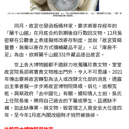
同月，故宮也發函板橋林家，要求將寄存經年的
「蘭千山館」在月底合約到期後自行取回文物，12月吳
密察在公聽會上表達擬修改寄存制度，並說「故宮質精
量豐，無需以寄存方式彌補藏品不足」，以「庫房不
足」為由，欲將蘭千山館331件藏品逐出故宮。
世上各大博物館都不遺餘力地蒐購珍貴文物，堂堂
故宮院長卻將寶貴文物推出門外，令人不可思議。2021
年傳出要將故宮轉型為法人或改隸文化部的消息，透露
出主事者擬一步步將故宮博物院降級、弱化，追根究
柢，與蔡政府「去中國化」有關。據知情人士說，吳氏
上任院長後，聘用自己過去的下屬或學生，且遇缺不
補，如此缺專業、損文物、毀管理之人竟安坐大位達四
年，至今年1月底內閣改組時才悄然被換掉。
比較四大博物館與故宮