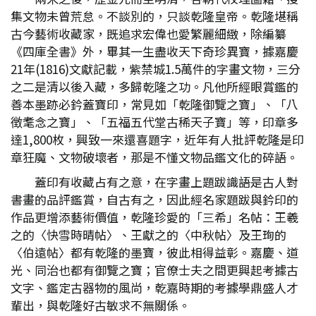
集文物未曾荒怠。不談別的，只談乾隆皇帝。乾隆堪稱
古今藝術收藏家，既追求宏偉也愛繁麗細緻，除編纂
《四庫全書》外，畢其一生盡收天下奇珍異寶，據嘉慶
21年(1816)文獻記載，紫禁城1.5萬件的字畫文物，三分
之二是清以後入藏，多歸乾隆之功。凡他所經眼賞鑑的
善本墨跡必鈐蓋寶印，常見如「乾隆御覽之寶」、「八
徴耄念之寶」、「五福五代堂古稀天子寶」等，印章多
達1,800枚，興致一來還喜題字，近年有人批評乾隆是印
章狂魔、文物破壞者，那是不懂文物品鑑文化的碎語。
蓋印有收藏占有之意，在字畫上題跋識語是古人對
書畫的品評鑑賞，自古有之，因此經名家題跋與鈐印的
作品更增添藝術價值，乾隆珍愛的「三希」名帖：王羲
之的〈快雪時晴帖〉、王獻之的〈中秋帖〉及王珣的
〈伯遠帖〉都有乾隆的墨寶，彼此相得益彰。嘉慶、道
光、同治也都有御覽之寶；官僚士夫之間更興起考據古
文字、鑑定古器物的風尚，乾嘉時期的考據學鼎盛人才
輩出，與乾隆好古敏求不無關係。