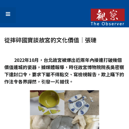
從摔碎國寶談故宮的文化價值│張璉
2022
年10
月，台北故宮被爆出近兩年內接連打破幾個
價值連城的瓷器，據媒體報導，時任故宮博物院院長吳密察
下達封口令，要求下屬不得點交、寫檢視報告，欺上瞞下的
作法令各界譁然，引發一片撻伐。