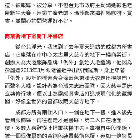
道、被報導、被分享，不但台北市政府主動請她報名老
屋新生大賽，連鐵工廠老闆、瑪莎都來這裡喝咖啡、買
書，並關心詢問營運好不好。
商業街地下室開千坪書店
從台北浮光，我想到了去年夏天造訪的成都方所書
店。它座落在市中心太古里大慈寺的地下一樓商業街，
創辦人為大陸服飾品牌「例外」創始人毛繼鴻，他因為
彭麗媛2013年3月跟隨習近平出訪俄羅斯，身上穿著
「例外」設計的樸素合身深藍色束腰大衣走出機艙門，
而聲名大噪。設計者為台灣朱志康團隊，因大慈寺是唐
玄奘修行地，便以此為靈感將書店打造成現代化的藏經
閣，好像全世界的書都收藏大慈寺地下。
成都方所有兩個入口。一個在地下一樓，進入後先
看到服飾區，再往裡走才是書區，第二入口在地面一
樓，多數人喜歡從此搭電扶梯下去。電梯自中段開始，
被一個很像蠶蛹的黃銅色裝置藝術包覆，宛如一條狹長