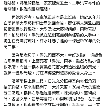
咖啡館，轉進騎樓是一家家販賣五金、二手汽車零件的
老店鋪，很難跟書店連結。
再說經營者，店主陳正菁本是上班族，她於20年前
自愛荷華大學藝術碩士畢業回台後，歷任英文漢聲出版
藝術叢書執行編輯、大學及社大藝術講師，同時寫影
評、拍紀錄片。浮光就在這個毫無創業經驗的人手中，
誕生在充滿打鐵味、汗水味巷子裡的一棟屋齡70年的公
寓二樓。
因為是老房子，浮光門面不大，幸好2樓掛一塊鏽色
方形黑鐵招牌，上面亮著「浮光」兩字，雖然有點小但
很吸睛。而且一樓木質黑色花窗大門透出溫暖的黃光，
就像一盞聚光燈，打在準備登門造訪的愛書人身上。
沿著階梯上到二樓，日光充分照耀室內每個角落，
抬頭仰望，原來閣樓開了一大片天窗。30幾坪大的空間
分三區塊，樓梯右手邊是書架區，陳列攝影、藝術設
計、各國文學、哲學等書籍，中間區塊是吧台，左手邊
是座位區，供消費者坐下來喝杯咖啡，看看書，桌上有