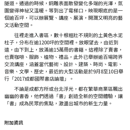
隧道。通過的時候，銅雕表面散發變化多端的光澤，氛
圍變得神祕又溫暖。等到出了電梯口，映現眼底的是一
個逾百坪，可以辦展覽、講座、展演，開濶又明亮的藝
文活動空間。
往裡走進入書區，數十根粗壯不規則的土黃色水泥
柱子，分布在逾1200坪的空間裡。放眼望去，由近到
遠，由下到上，放滿逾15萬冊的書籍。這裡除了賣書，
也賣咖啡、服飾、植物、禮品，此外已舉辦逾百場跨界
交流講座，涵蓋當代藝術、設計、建築、時尚、電影、
音樂、文學、歷史，最近的大型活動是於9月8至10日舉
行「2017成都國際書店論壇」。
不論是成都方所或台北浮光，都在繁華商業區飄出
幽幽的書香，他們透過「書」創造全新的空間體驗，讓
「書」成為民眾的焦點，激盪出城市的新生力量。
附加資訊