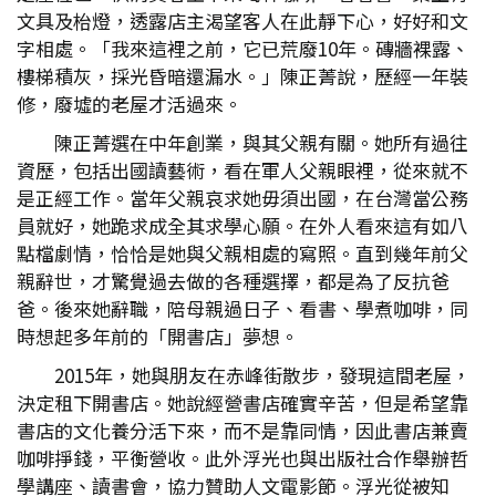
文具及枱燈，透露店主渴望客人在此靜下心，好好和文
字相處。「我來這裡之前，它已荒廢10年。磚牆裸露、
樓梯積灰，採光昏暗還漏水。」陳正菁說，歷經一年裝
修，廢墟的老屋才活過來。
陳正菁選在中年創業，與其父親有關。她所有過往
資歷，包括出國讀藝術，看在軍人父親眼裡，從來就不
是正經工作。當年父親哀求她毋須出國，在台灣當公務
員就好，她跪求成全其求學心願。在外人看來這有如八
點檔劇情，恰恰是她與父親相處的寫照。直到幾年前父
親辭世，才驚覺過去做的各種選擇，都是為了反抗爸
爸。後來她辭職，陪母親過日子、看書、學煮咖啡，同
時想起多年前的「開書店」夢想。
2015年，她與朋友在赤峰街散步，發現這間老屋，
決定租下開書店。她說經營書店確實辛苦，但是希望靠
書店的文化養分活下來，而不是靠同情，因此書店兼賣
咖啡掙錢，平衡營收。此外浮光也與出版社合作舉辦哲
學講座、讀書會，協力贊助人文電影節。浮光從被知