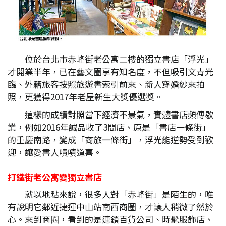
位於台北市赤峰街老公寓二樓的獨立書店「浮光」
才開業半年，已在藝文圈享有知名度，不但吸引文青光
臨、外籍旅客按照旅遊書索引前來、新人穿婚紗來拍
照，更獲得2017年老屋新生大獎優選獎。
這樣的成績對照當下經濟不景氣，實體書店頻傳歇
業，例如2016年誠品收了3間店、原是「書店一條街」
的重慶南路，變成「商旅一條街」，浮光能逆勢受到歡
迎，讓愛書人嘖嘖道喜。
打鐵街老公寓變獨立書店
就以地點來說，很多人對「赤峰街」是陌生的，唯
有說明它鄰近捷運中山站南西商圈，才讓人稍微了然於
心。來到商圈，看到的是連鎖百貨公司、時髦服飾店、