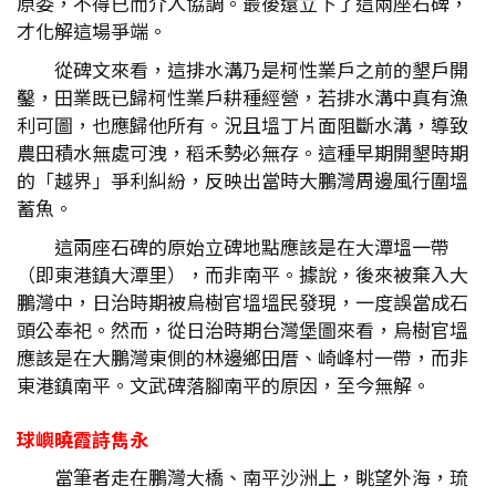
原委，不得已而介入協調。最後還立下了這兩座石碑，
才化解這場爭端。
從碑文來看，這排水溝乃是柯性業戶之前的墾戶開
鑿，田業既已歸柯性業戶耕種經營，若排水溝中真有漁
利可圖，也應歸他所有。況且塭丁片面阻斷水溝，導致
農田積水無處可洩，稻禾勢必無存。這種早期開墾時期
的「越界」爭利糾紛，反映出當時大鵬灣周邊風行圍塭
蓄魚。
這兩座石碑的原始立碑地點應該是在大潭塭一帶
（即東港鎮大潭里），而非南平。據說，後來被棄入大
鵬灣中，日治時期被烏樹官塭塭民發現，一度誤當成石
頭公奉祀。然而，從日治時期台灣堡圖來看，烏樹官塭
應該是在大鵬灣東側的林邊鄉田厝、崎峰村一帶，而非
東港鎮南平。文武碑落腳南平的原因，至今無解。
球嶼曉霞詩雋永
當筆者走在鵬灣大橋、南平沙洲上，眺望外海，琉