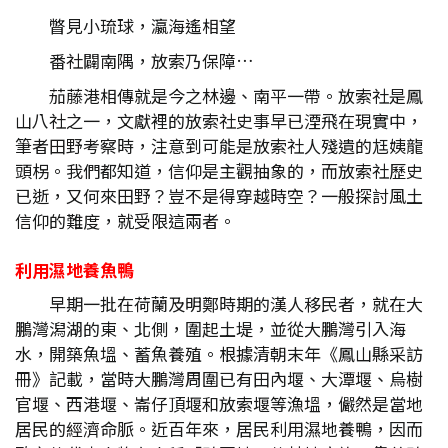
瞥見小琉球，瀛海遙相望
番社闢南隅，放索乃保障…
茄藤港相傳就是今之林邊、南平一帶。放索社是鳳
山八社之一，文獻裡的放索社史事早已湮飛在現實中，
筆者田野考察時，注意到可能是放索社人殘遺的尪姨龍
頭柺。我們都知道，信仰是主觀抽象的，而放索社歷史
已逝，又何來田野？豈不是得穿越時空？一般探討風土
信仰的難度，就受限這兩者。
利用濕地養魚鴨
早期一批在荷蘭及明鄭時期的漢人移民者，就在大
鵬灣潟湖的東、北側，圍起土堤，並從大鵬灣引入海
水，開築魚塭、蓄魚養殖。根據清朝末年《鳳山縣采訪
冊》記載，當時大鵬灣周圍已有田內堰、大潭堰、烏樹
官堰、西港堰、崙仔頂堰和放索堰等漁塭，儼然是當地
居民的經濟命脈。近百年來，居民利用濕地養鴨，因而