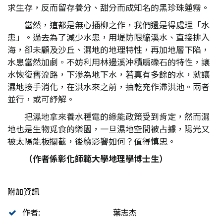
求生存，反而留存養分、甜分而成知名的黑珍珠蓮霧。
當然，這都是無心插柳之作，我們還是得處理「水
患」。過去為了減少水患，用堤防限縮溪水、直接排入
海，卻未顧及沙丘、濕地的地理特性，再加地層下陷，
水患當然加劇。不妨利用林邊溪沖積扇礫石的特性，讓
水恢復舊流路，下滲為地下水，若真有多餘的水，就讓
濕地接手消化，在洪水來之前，抽乾充作滯洪池。兩者
並行，或可紓解。
把濕地拿來養水種電的綠能政策受到肯定，然而濕
地也是生物覓食的樂園，一旦濕地空間被占據，陽光又
被太陽能板攔截，後續影響如何？值得慎思。
（作者係彰化師範大學地理學博士生）
附加資訊
作者:
葉志杰