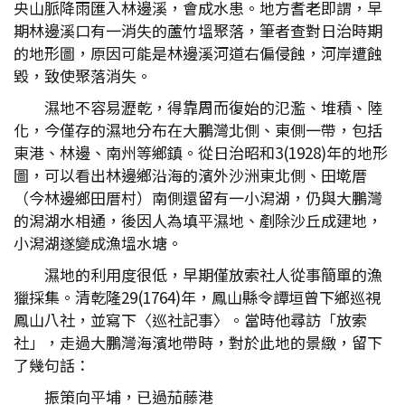
央山脈降雨匯入林邊溪，會成水患。地方耆老即謂，早
期林邊溪口有一消失的蘆竹塭聚落，筆者查對日治時期
的地形圖，原因可能是林邊溪河道右偏侵蝕，河岸遭蝕
毀，致使聚落消失。
濕地不容易瀝乾，得靠周而復始的氾濫、堆積、陸
化，今僅存的濕地分布在大鵬灣北側、東側一帶，包括
東港、林邊、南州等鄉鎮。從日治昭和3(1928)年的地形
圖，可以看出林邊鄉沿海的濱外沙洲東北側、田墘厝
（今林邊鄉田厝村）南側還留有一小潟湖，仍與大鵬灣
的潟湖水相通，後因人為填平濕地、剷除沙丘成建地，
小潟湖遂變成漁塭水塘。
濕地的利用度很低，早期僅放索社人從事簡單的漁
獵採集。清乾隆29(1764)年，鳳山縣令譚垣曾下鄉巡視
鳳山八社，並寫下〈巡社記事〉。當時他尋訪「放索
社」，走過大鵬灣海濱地帶時，對於此地的景緻，留下
了幾句話：
振策向平埔，已過茄藤港