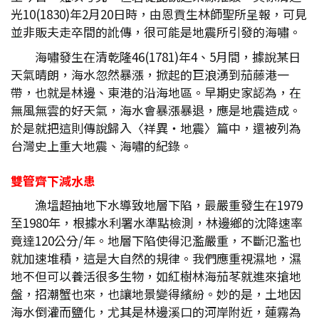
光10(1830)年2月20日時，由恩貢生林師聖所呈報，可見
並非販夫走卒間的訛傳，很可能是地震所引發的海嘯。
海嘯發生在清乾隆46(1781)年4、5月間，據說某日
天氣晴朗，海水忽然暴漲，掀起的巨浪湧到茄藤港一
帶，也就是林邊、東港的沿海地區。早期史家認為，在
無風無雲的好天氣，海水會暴漲暴退，應是地震造成。
於是就把這則傳說歸入〈祥異‧地震〉篇中，還被列為
台灣史上重大地震、海嘯的紀錄。
雙管齊下減水患
漁塭超抽地下水導致地層下陷，最嚴重發生在1979
至1980年，根據水利署水準點檢測，林邊鄉的沈降速率
竟達120公分/年。地層下陷使得氾濫嚴重，不斷氾濫也
就加速堆積，這是大自然的規律。我們應重視濕地，濕
地不但可以養活很多生物，如紅樹林海茄苳就進來搶地
盤，招潮蟹也來，也讓地景變得繽紛。妙的是，土地因
海水倒灌而鹽化，尤其是林邊溪口的河岸附近，蓮霧為