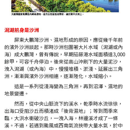
潟湖前身是沙洲
屏東大鵬灣沙洲、濕地形成的原因，應從幾千年前
的濱外沙洲談起。那時沙洲包圍著大片水域（潟湖或內
海）成大鵬灣，曾有傳說，早期茄藤港水域面積達3,000
餘甲，可容千舟停泊。後來從高山沖刷下的大量泥沙，
洩入潟湖（或內海）中，慢慢堆積、淤淺、延展出三角
洲，漸漸與濱外沙洲相連，逐漸陸化，水域縮小。
這是一系列從淺海變為三角洲，再到沼澤、濕地的
地景變遷。
然而，從中央山脈流下的溪水，乾季時水流徐徐，
出海口受阻沙丘而積渚成「後背濕地」；等到雨季來
臨，大洪水衝破沙丘，一洩入海，林邊溪才成了一條
溪。不過，若遇到颱風或西南氣流挾帶大量水氣，於中