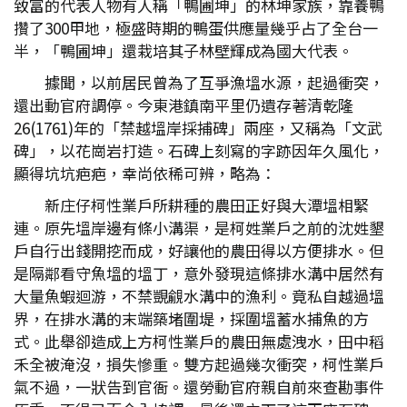
致富的代表人物有人稱「鴨圃坤」的林坤家族，靠養鴨
攢了300甲地，極盛時期的鴨蛋供應量幾乎占了全台一
半，「鴨圃坤」還栽培其子林壁輝成為國大代表。
據聞，以前居民曾為了互爭漁塭水源，起過衝突，
還出動官府調停。今東港鎮南平里仍遺存著清乾隆
26(1761)年的「禁越塭岸採捕碑」兩座，又稱為「文武
碑」，以花崗岩打造。石碑上刻寫的字跡因年久風化，
顯得坑坑疤疤，幸尚依稀可辨，略為：
新庄仔柯性業戶所耕種的農田正好與大潭塭相緊
連。原先塭岸邊有條小溝渠，是柯姓業戶之前的沈姓墾
戶自行出錢開挖而成，好讓他的農田得以方便排水。但
是隔鄰看守魚塭的塭丁，意外發現這條排水溝中居然有
大量魚蝦迴游，不禁覬覦水溝中的漁利。竟私自越過塭
界，在排水溝的末端築堵圍堤，採圍塭蓄水捕魚的方
式。此舉卻造成上方柯性業戶的農田無處洩水，田中稻
禾全被淹沒，損失慘重。雙方起過幾次衝突，柯性業戶
氣不過，一狀告到官衙。還勞動官府親自前來查勘事件