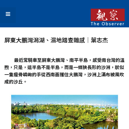
屏東大鵬灣潟湖、濕地踏查雜感｜葉志杰
最近常騎車至屏東大鵬灣、南平半島，感受南台灣的溫
煦，只是，這半島不是半島，而是一條狹長形的沙洲，狀似
一隻瘦骨嶙峋的手從西南面攫住大鵬灣，沙洲上滿布被風吹
成的沙丘。