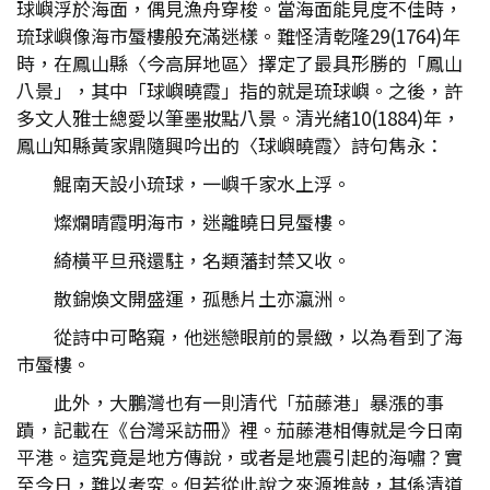
球嶼浮於海面，偶見漁舟穿梭。當海面能見度不佳時，
琉球嶼像海市蜃樓般充滿迷樣。難怪清乾隆29(1764)年
時，在鳳山縣〈今高屏地區〉擇定了最具形勝的「鳳山
八景」，其中「球嶼曉霞」指的就是琉球嶼。之後，許
多文人雅士總愛以筆墨妝點八景。清光緒10(1884)年，
鳳山知縣黃家鼎隨興吟出的〈球嶼曉霞〉詩句雋永：
鯤南天設小琉球，一嶼千家水上浮。
燦爛晴霞明海市，迷離曉日見蜃樓。
綺橫平旦飛還駐，名類藩封禁又收。
散錦煥文開盛運，孤懸片土亦瀛洲。
從詩中可略窺，他迷戀眼前的景緻，以為看到了海
市蜃樓。
此外，大鵬灣也有一則清代「茄藤港」暴漲的事
蹟，記載在《台灣采訪冊》裡。茄藤港相傳就是今日南
平港。這究竟是地方傳說，或者是地震引起的海嘯？實
至今日，難以考究。但若從此說之來源推敲，其係清道