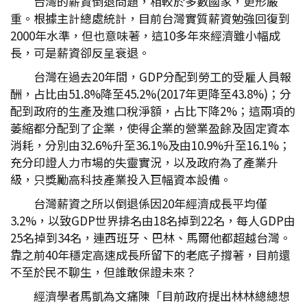
台灣的薪資倒退問題，相較於多數國家，更形嚴
重。根據主計總處統計，目前台灣實質薪資勉強回復到
2000年水準，但也意味著，這10多年來經濟雖小幅成
長，可是薪資卻反呈衰退。
台灣在過去20年間，GDP分配到勞工的受雇人員報
酬，占比由51.8%降至45.2%(2017年更降至43.8%)；分
配到政府的生產及進口稅淨額，占比下降2%；這兩項的
萎縮都分配到了企業，使得企業的營業盈餘及固定資本
消耗，分別由32.6%升至36.1%及由10.9%升至16.1%；
充分印證人力市場的失靈實況，以及政府為了產業升
級，只獎勵高科技產業投入巨幅資本設備。
台灣薪資之所以倒退係因20年經濟成長平均僅
3.2%，以致GDP世界排名由18名掉到22名，每人GDP由
25名掉到34名，連西班牙、巴林、馬爾他都超越台灣。
靠之前40年穩定高速成長所留下的老底子撐著，目前還
不至於民不聊生，但誰敢保證未來？
經濟學者馬凱為文痛陳「目前政府提出林林總總想