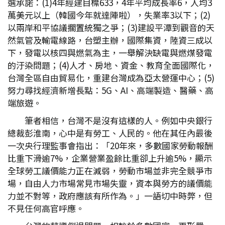
選承諾：(1)4年經建目標633，4年平均成長率6，人均3
萬美元以上（韓國今年就達陣啦），失業率3以下；(2)
以兩岸和平協議擱置統獨之爭；(3)建設平潭到觀音的天
然氣管及輸電線路，台塑主辦，國際集資，陸資三成以
下，發電以核四與燃氣為主，一舉解決缺電與燃煤發電
的汙染問題；(4)人才、房地、資金、教育全面國際化，
台灣全區自由貿易化，重建台灣成為亞太營運中心；(5)
努力尋找經濟新增長點：5G、AI、高端製造、醫藥、高
端旅遊。
筆者相信，台灣不是沒有這樣的人。例如中央銀行
總裁彭淮南，心中是有勞工、人民的。他在其任內最後
一次央行理監事會指出：「20年來，多數國家勞動報酬
比重下滑逾7%，企業營業盈餘比重卻上升逾5%，顯示
全球勞工議價能力正在減弱，勞動市場並非完全競爭市
場，自由人力市場常見市場失靈，資本與勞方的議價能
力並不對等，政府應該有所作為。」一語切中時弊，但
不見任何高官呼應。