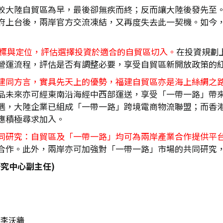
較大陸自貿區為早，最後卻無疾而終；反而讓大陸後發先至
府上台後，兩岸官方交流凍結，又再度失去此一契機。如今
標與定位，評估選擇投資於適合的自貿區切入。
在投資規劃
營運流程，評估是否有調整必要，享受自貿區新開放政策的
建同方言，實具先天上的優勢，福建自貿區亦是海上絲綢之
品未來亦可經東南沿海經中西部運送，享受「一帶一路」帶
遇，大陸企業已組成「一帶一路」跨境電商物流聯盟；而香
應積極尋求加入。
同研究：自貿區及「一帶一路」均可為兩岸產業合作提供平
合作。此外，兩岸亦可加強對「一帶一路」市場的共同研究
究中心副主任)
李沃牆