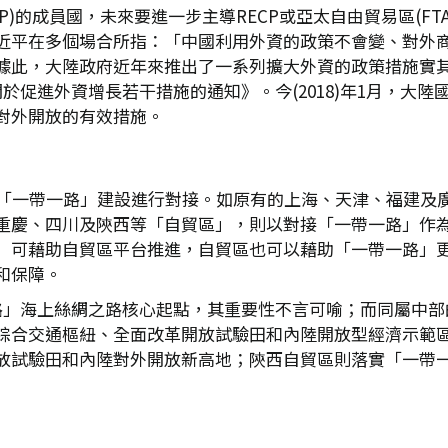
P)的成員國，未來要進一步主導RECP或亞太自由貿易區(F
近平在多個場合所指：「中國利用外資的政策不會變、對外
據此，大陸政府近年來推出了一系列擴大外資的政策措施實其
於促進外資增長若干措施的通知》。今(2018)年1月，大陸
對外開放的有效措施。
與「一帶一路」建設進行對接。如原有的上海、天津、福建及
重慶、四川及陝西等「自貿區」，則以對接「一帶一路」作
」可藉助自貿區平台推進，自貿區也可以藉助「一帶一路」
和保障。
路」海上絲綢之路核心起點，其重要性不言可喻；而同屬中部
綜合交通樞紐、全面改革開放試驗田和內陸開放型經濟示範
放試驗田和內陸對外開放新高地；陝西自貿區則落實「一帶