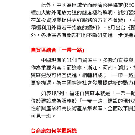
此外，中國為區域全面經濟夥伴協定(REC
續加大對外開放力道的態度極為鮮明。誠如習
在華投資興業提供更好服務的方向不會變」。
積極利用外資若干措施的通知》、8月出台《關
外，各地區各有關部門也不斷研究進一步促進
自貿區結合「一帶一路」
中國現有的11個自貿區中，多數均直接
作為重要內容；而遼寧、浙江、河南、湖北、
貿區建設可相互促進，相輔相成；「一帶一路
更多機遇，為中國經濟社會發展提供新的動力
如表1所列，福建自貿區本就是「一帶一
位於建設成為服務於「一帶一路」建設的現代
性新興產業和高技術產業集聚區、全面改革開
可見一斑。
台商應如何掌握契機