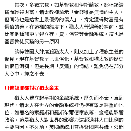
其次，多數宗教，如基督教和伊斯蘭教，都稱頌清
貧而輕視財富，猶太教卻諭示「金錢雖是無情的主人，
但同時也是這世上最優秀的僕人」，肯定獲得財富是有
價值的善。在這樣的態度下，猶太人普遍善於經商，並
比其他種族更早建立存、貸、保管等金融系統。這也是
基督教徒反猶的另一原因。
納粹德國大肆屠殺猶太人，則又加上了種族主義的
偏見。現在基督教早已世俗化，基督教和猶太教的歷史
仇恨已消弭，但是長期「反猶」的情結，難免仍在部分
人心中，揮之不去。
川普認耶都討好猶太金主
猶太人建立起早期的金融系統，歷久而不衰，直到
現代，猶太人在世界的金融系統裡仍擁有舉足輕重的地
位，如著名的索羅斯和羅斯柴爾德家族等。金權能影響
政治，這是猶太人對世界的影響力遠超過其人口比例的
主要原因。不久前，美國總統川普違背國際共識，公開