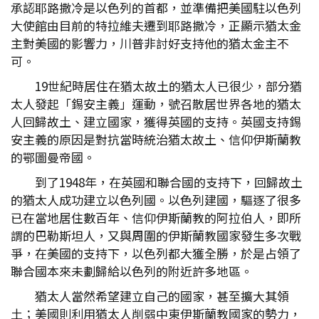
承認耶路撒冷是以色列的首都，並準備把美國駐以色列
大使館由目前的特拉維夫遷到耶路撒冷，正顯示猶太金
主對美國的影響力，川普非討好支持他的猶太金主不
可。
19世紀時居住在猶太故土的猶太人已很少，部分猶
太人發起「錫安主義」運動，號召散居世界各地的猶太
人回歸故土、建立國家，獲得英國的支持。英國支持錫
安主義的原因是對抗當時統治猶太故土、信仰伊斯蘭教
的鄂圖曼帝國。
到了1948年，在英國和聯合國的支持下，回歸故土
的猶太人成功建立以色列國。以色列建國，驅逐了很多
已在當地居住數百年、信仰伊斯蘭教的阿拉伯人，即所
謂的巴勒斯坦人，又與周圍的伊斯蘭教國家發生多次戰
爭，在美國的支持下，以色列都大獲全勝，於是占領了
聯合國本來未劃歸給以色列的附近許多地區。
猶太人當然希望建立自己的國家，甚至擴大其領
土；美國則利用猶太人削弱中東伊斯蘭教國家的勢力，