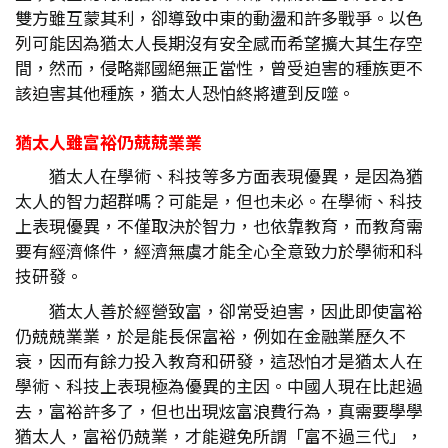
雙方雖互蒙其利，卻導致中東的動盪和許多戰爭。以色
列可能因為猶太人長期沒有安全感而希望擴大其生存空
間，然而，侵略鄰國絕無正當性，曾受迫害的種族更不
該迫害其他種族，猶太人恐怕終將遭到反噬。
猶太人雖富裕仍兢兢業業
猶太人在學術、科技等多方面表現優異，是因為猶
太人的智力超群嗎？可能是，但也未必。在學術、科技
上表現優異，不僅取決於智力，也依靠教育，而教育需
要有經濟條件，經濟無虞才能全心全意致力於學術和科
技研發。
猶太人善於經營致富，卻常受迫害，因此即使富裕
仍兢兢業業，於是能長保富裕，例如在金融業歷久不
衰，因而有餘力投入教育和研發，這恐怕才是猶太人在
學術、科技上表現極為優異的主因。中國人現在比起過
去，富裕許多了，但也出現炫富浪費行為，真需要學學
猶太人，富裕仍兢業，才能避免所謂「富不過三代」，