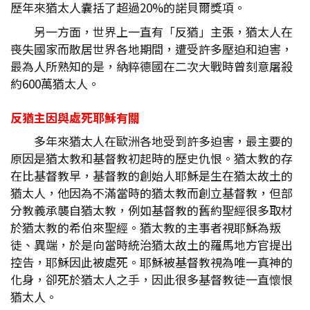
歷年來猶太人囊括了超過20%的諾貝爾獎項。
另一方面，世界上一直有「反猶」主張，猶太人在
喪失國家而散居世界各地期間，遭受許多壓迫和迫害，
最為人所熟知的是，納粹德國在二次大戰時曾刻意屠殺
約600萬猶太人。
反猶主因與處死耶穌有關
多年來猶太人在歐洲各地受到許多迫害，最主要的
原因是猶太教和基督教初起時的歷史仇恨。猶太教的存
在比基督教早，基督教的創始人耶穌是生在猶太故土的
猶太人，他因為不滿當時的猶太教而創立基督教，但部
分教義承襲自猶太教，例如基督教的舊約聖經很多取材
於猶太教的希伯來聖經。猶太教的主事者視耶穌為叛
徒、異端，於是向當時統治猶太故土的羅馬地方官提出
控告，耶穌因此被處死。耶穌被基督教視為唯一真神的
化身，卻死於猶太人之手，因此很多基督教徒一直懷恨
猶太人。