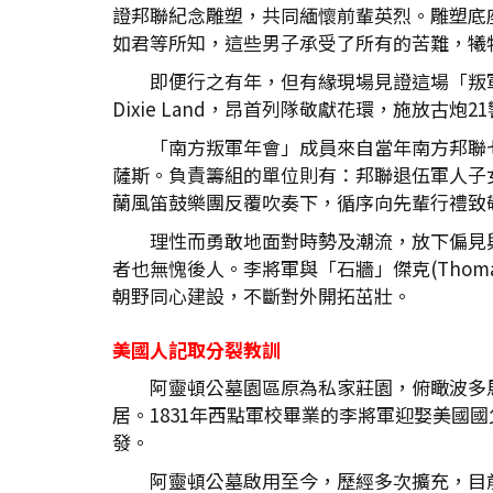
證邦聯紀念雕塑，共同緬懷前輩英烈。雕塑底
如君等所知，這些男子承受了所有的苦難，犧
即便行之有年，但有緣現場見證這場「叛軍年
Dixie Land，昂首列隊敬獻花環，施放古
「南方叛軍年會」成員來自當年南方邦聯
薩斯。負責籌組的單位則有：邦聯退伍軍人子
蘭風笛鼓樂團反覆吹奏下，循序向先輩行禮致
理性而勇敢地面對時勢及潮流，放下偏見
者也無愧後人。李將軍與「石牆」傑克(Thomas 
朝野同心建設，不斷對外開拓茁壯。
美國人記取分裂教訓
阿靈頓公墓園區原為私家莊園，俯瞰波多馬克河及
居。1831年西點軍校畢業的李將軍迎娶美
發。
阿靈頓公墓啟用至今，歷經多次擴充，目