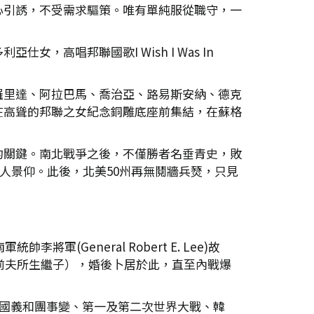
心引誘，不受需求驅策。唯有單純服從職守，一
高唱邦聯國歌I Wish I Was In
羅里達、阿拉巴馬、喬治亞、路易斯安納、德克
在高聳的邦聯之女紀念銅雕底座前集結，在蘇格
的關鍵。南北戰爭之後，不僅勝者名垂青史，敗
冊贏得後人景仰。此後，北美50州再無鬩牆兵燹，只見
General Robert E. Lee)故
前夫所生繼子），婚後卜居於此，直至內戰爆
中國義和團事變、第一及第二次世界大戰、韓