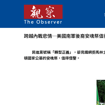
跨越內戰悲情─美國南軍後裔安魂祭值
民進黨號稱「轉型正義」，卻見鐵網拒馬林
頓國家公墓的安魂祭，值得借鑒。