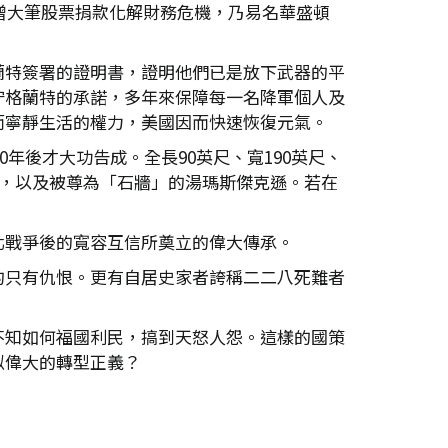
贈大筆股票捐款化解財務危機，乃易名華盛頓
蘭特簽署的證明書，證明他們已是放下武器的平
守格蘭特的承諾，多年來保障每一名降軍個人及
而寧靜生活的權力，美國因而快速恢復元氣。
年後才大功告成。全長90英尺、寬190英尺、
軍，以及被尊為「石牆」的湯瑪斯傑克遜。若在
北戰爭後的寬容互信所奠立的偉大傳承。
的只有仇恨。更有自居史家者誇稱二二八死難者
不知如何福國利民，搞到天怒人怨。這樣的國策
似偉大的轉型正義？