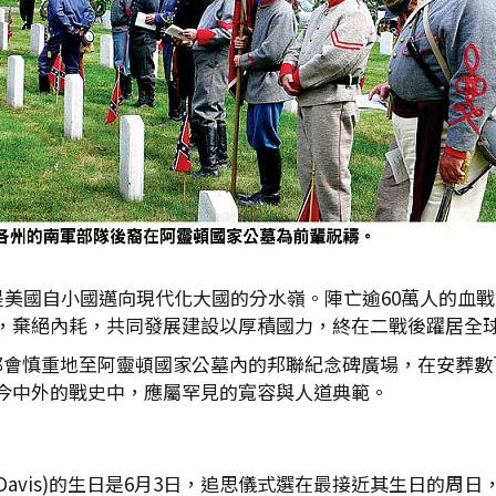
是美國自小國邁向現代化大國的分水嶺。陣亡逾60萬人的血
，棄絕內耗，共同發展建設以厚積國力，終在二戰後躍居全
慎重地至阿靈頓國家公墓內的邦聯紀念碑廣場，在安葬數百名南軍遺
今中外的戰史中，應屬罕見的寬容與人道典範。
n Davis)的生日是6月3日，追思儀式選在最接近其生日的周