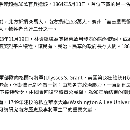
超過36萬官兵遺骸。1864年5月13日，首位下葬的是一名
故)，北方折損36萬人，南方損耗25.8萬人。賓州「蓋茲堡戰
萬人，犧牲者竟達三分之一。
63年11月19日，林肯總統為其揭幕啟用發表的簡短獻詞，
讓英烈平白犧牲，讓民有、民治、民享的政府長存人間。186
部隊向格蘭特將軍(Ulysses S. Grant，美國第18任
追索，但對自己卻不置一詞；由於各方政治壓力，一直到他去世
rd, Jr.)下達特赦令，由國會回復李將軍公民權，為90年前結束
9年建校的私立華李大學(Washington & Lee Unive
資料，可謂研究南方歷史及李將軍生平的重要文獻。