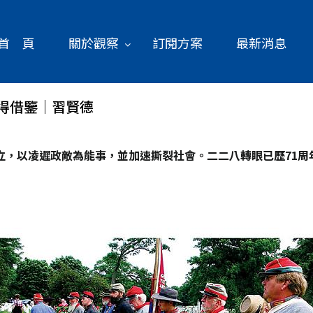
首 頁
關於觀察
訂閱方案
最新消息
得借鑒｜習賢德
立，以凌遲政敵為能事，並加速撕裂社會。二二八轉眼已歷71周