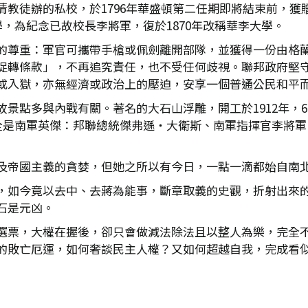
清教徒辦的私校，於1796年華盛頓第二任期即將結束前，獲
學，為紀念已故校長李將軍，復於1870年改稱華李大學。
的尊重：軍官可攜帶手槍或佩劍離開部隊，並獲得一份由格
促轉條款」，不再追究責任，也不受任何歧視。聯邦政府堅
或入獄，亦無經濟或政治上的壓迫，安享一個普通公民和平
景點多與內戰有關。著名的大石山浮雕，開工於1912年，60
物全是南軍英傑：邦聯總統傑弗遜‧大衛斯、南軍指揮官李將
及帝國主義的貪婪，但她之所以有今日，一點一滴都始自南
，如今竟以去中、去蔣為能事，斷章取義的史觀，折射出來
石是元凶。
選票，大權在握後，卻只會做減法除法且以整人為樂，完全
的敗亡厄運，如何奢談民主人權？又如何超越自我，完成看