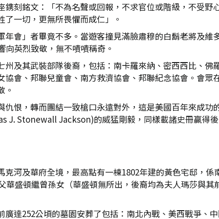
座鎸刻銘文：「不為名聲或回報，不求官位或階級，不受野
牲了一切，更無所畏懼而成仁」。
會」者畢竟不多。當遊客撞見滿臉肅穆的白鬍老將及維多利亞仕女，
炮21響向英烈致敬，無不嘖嘖稱奇。
七州及其武裝部隊後裔，包括：南卡羅來納、密西西比、佛
女協會、邦聯兒童會、南方救濟協會、邦聯紀念協會。會眾
敬。
與仇恨，轉而團結一致槍口永遠對外，這是美國百年來成功
J. Stonewall Jackson)的威猛剛毅，同樣載諸史
華府全境，最高點有一棟1802年建的黃色宅邸，係南軍統帥李將軍(
國國父華盛頓繼曾孫女（華盛頓無所出，後裔均為夫人瑪莎與其
前廣達252公頃的墓園安葬了包括：南北內戰、美西戰爭、