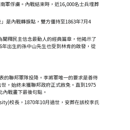
南軍俘虜。內戰結束時，近16,000名士兵埋葬
役」是內戰轉捩點，雙方僵持至1863年7月4
成為闡釋民主信念最動人的經典篇章，他揭示了
6年出生的孫中山先生也受到林肯的啟發，從
總統)代表的聯邦軍隊投降。李將軍唯一的要求是善待
，始終未獲聯邦政府正式赦免。直到1975
的南北內戰畫下最後句點。
rsity)校長，1870年10月過世，安葬在該校李氏