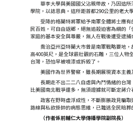
華李大學與美國國父沾親帶故，乃因這所
學院，以誌恩典。這所距首都290公里的老大
受降的格蘭特將軍給予南軍全體將士應有
民百姓，可自由返鄉，絕無追殺迫害為綱的「
家庭的基本安全與尊嚴，無人在戰後遭受逮捕
喬治亞州亞特蘭大市曾是南軍戰略要地，故
高400英尺，是全球最壯觀的石雕，三位人
台灣，恐怕早被噴漆或拆毀了。
美國作為世界警察，雖長期展現資本主義
長期走不出二二八自虐與內鬥情緒的台灣
比美國南北戰爭還多，無須證據就可斷定蔣介
政客在野時虛浮成性，不斷膨脹政見騙取
路線與私欲掛帥的病態思維，已難逃全民賠葬
（作者係前輔仁大學傳播學院副院長）