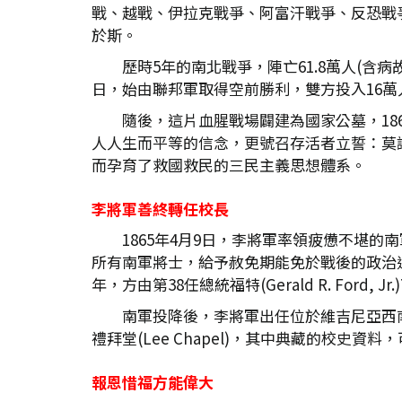
戰、越戰、伊拉克戰爭、阿富汗戰爭、反恐戰爭等
於斯。
歷時5年的南北戰爭，陣亡61.8萬人(含病
日，始由聯邦軍取得空前勝利，雙方投入16
隨後，這片血腥戰場闢建為國家公墓，18
人人生而平等的信念，更號召存活者立誓：莫
而孕育了救國救民的三民主義思想體系。
李將軍善終轉任校長
1865年4月9日，李將軍率領疲憊不堪的南軍
所有南軍將士，給予赦免期能免於戰後的政治
年，方由第38任總統福特(Gerald R. Fo
南軍投降後，李將軍出任位於維吉尼亞西南，174
禮拜堂(Lee Chapel)，其中典藏的校史
報恩惜福方能偉大