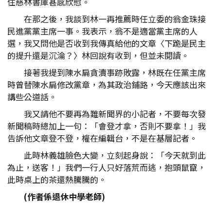
住慈林書庫甚感欣慰。
在那之後，我談到林一再推薦時任立委的翁金珠接
民進黨黨主席一事。我表示，翁不是適當黨主席的人
選，我又問他是否收到我傳真給他的文章〈下跪是民主
的提升還是沉淪？〉林回說有收到，但並未閱讀。
接著我提到陳水扁貪瀆事跡敗露，林既在任黨主席
時曾替陳水扁修改黨章，為其政治鋪路，今天應該出來
講些公道話。
我又請他不要再為難新聞界的小記者，不要每次發
新聞稿時總加上一句：「會登才拿，否則不要拿！」我
告訴他文章登不登，權在編輯台，不是在基層記者。
此時林義雄臉色大變，立刻起身說：「今天就到此
為止，送客！」我們一行人只好落荒而逃，抱頭鼠竄，
此時桌上的茶還熱騰騰的。
(作者係退休中學老師)