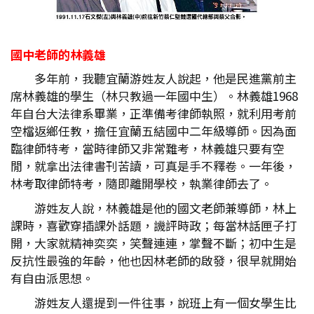
國中老師的林義雄
多年前，我聽宜蘭游姓友人說起，他是民進黨前主
席林義雄的學生（林只教過一年國中生）。林義雄1968
年自台大法律系畢業，正準備考律師執照，就利用考前
空檔返鄉任教，擔任宜蘭五結國中二年級導師。因為面
臨律師特考，當時律師又非常難考，林義雄只要有空
閒，就拿出法律書刊苦讀，可真是手不釋卷。一年後，
林考取律師特考，隨即離開學校，執業律師去了。
游姓友人說，林義雄是他的國文老師兼導師，林上
課時，喜歡穿插課外話題，譏評時政；每當林話匣子打
開，大家就精神奕奕，笑聲連連，掌聲不斷；初中生是
反抗性最強的年齡，他也因林老師的啟發，很早就開始
有自由派思想。
游姓友人還提到一件往事，說班上有一個女學生比