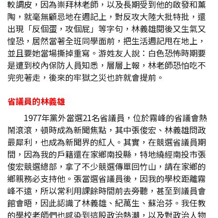
較調皮，因為崇拜林老師，以及長期受到他的啟發和薰
陶，就毫無顧忌地在週記上，對反攻大陸大批特批，還
出現「反個蛋，攻個屁」等字句，林義雄閱後又生氣又
惶恐，居然當著全班同學面前，把生活週記甩在地上，
並且要她當場撕掉重寫。游姓友人說：白色恐怖時期要
是遭到校內保防人員知悉，層層上報，林老師恐怕吃不
完兜著走，後來的牢獄之災也許就會提前。
省議員的林義雄
1977年黨外當選21名省議員，位於霧峰的省議會熱
鬧滾滾，頓時成為新聞焦點，其中張俊宏、林義雄問政
最犀利，也成為新聞界的紅人。其實，在競選省議員期
間，因為我的戶籍還在家鄉南投縣，特地繞經南投市張
俊宏競選總部，拿了不少競選傳單回竹山，請在家鄉的
鄉親務必支持他。張當選省議員後，因我的學校距離霧
峰不遠，所以常利用課餘時間前去旁聽，甚至到議員會
館會晤，因此認識了林義雄、紀萬生、蘇治芬。我任教
的學校老師們也感染到這股政治熱潮，以及對政治人物