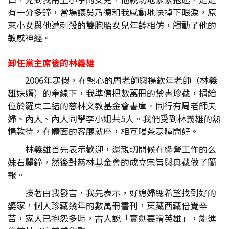
有一分多鐘，當場讓吳乃德和我感動地快掉下眼淚，原
來小女與他遭刺殺的雙胞胎女兒年齡相仿，觸動了他的
敏感神經。
卸任黨主席後的林義雄
2006年寒假，在熱心的周老師與楊欽年老師（林義
雄妹婿）的牽線下，我準備把數萬冊的禁書珍藏，捐給
位於羅東二結的慈林文教基金會書庫。同行有周老師夫
婦、內人、內人同學李小姐共5人。我們受到林義雄的熱
情款待，在體面的客廳就座，相互喝茶寒暄問好。
林義雄首先表示歡迎，還親切問候在綠營工作的么
妹石麗鐘，然後對慈林基金會的成立宗旨與典藏做了簡
報。
接著由我發言，我先表示，好媳婦總希望找到好的
婆家，個人珍藏幾年的數萬冊書刊，東藏西藏倍覺辛
苦，家人已抱怨多時，古人說「寶劍要贈英雄」，能進