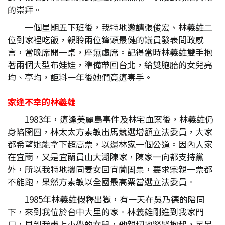
的崇拜。
一個星期五下班後，我特地邀請張俊宏、林義雄二
位到家裡吃飯，親聆兩位鋒頭最健的議員發表問政感
言，當晚席開一桌，座無虛席。記得當時林義雄雙手抱
著兩個大型布娃娃，準備帶回台北，給雙胞胎的女兒亮
均、亭均，詎料一年後她們竟遭毒手。
家逢不幸的林義雄
1983年，遭逢美麗島事件及林宅血案後，林義雄仍
身陷囹圄，林太太方素敏出馬競選增額立法委員，大家
都希望她能拿下超高票，以還林家一個公道。因內人家
在宜蘭，又是宜蘭員山大湖陳家，陳家一向都支持黨
外，所以我特地攜同妻女回宜蘭固票，要求宗親一票都
不能跑，果然方素敏以全國最高票當選立法委員。
1985年林義雄假釋出獄，有一天在吳乃德的陪同
下，來到我位於台中大里的家。林義雄剛進到我家門
口，見到我甫上小學的女兒，他親切地緊緊抱起，足足