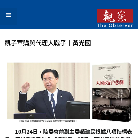
凱子軍購與代理人戰爭｜黃光國
10
月24
日，陸委會前副主委趙建民根據八項指標表