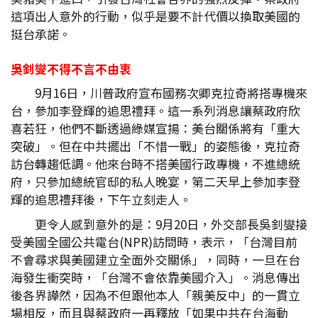
這項出人意外的行動，似乎是要不計代價以換取美國的
挺台承諾。
吳釗燮不得不言不由衷
9月16日，川普政府宣布國務次卿克拉奇將搭專機來
台，參加李登輝的追思禮拜。這一系列消息讓蔡政府欣
喜若狂，他們不斷透過綠媒宣揚：美台關係將有「重大
突破」。但在中共擺出「不惜一戰」的姿態後，克拉奇
訪台轉趨低調。他來台時不搭美國行政專機，不進總統
府，只參加總統官邸的私人晚宴，第二天早上參加李登
輝的追思禮拜後，下午立刻走人。
更令人感到意外的是：9月20日，外交部長吳釗燮接
受美國全國公共電台(NPR)訪問時，表示，「台灣目前
不會尋求與美國建立全面外交關係」，同時，一旦在台
海發生衝突時，「台灣不會依靠美國介入」。消息傳出
後各界譁然，因為不但跟他本人「親美反中」的一貫立
場相反，而且與蔡政府一再釋放「如果中共在台海動