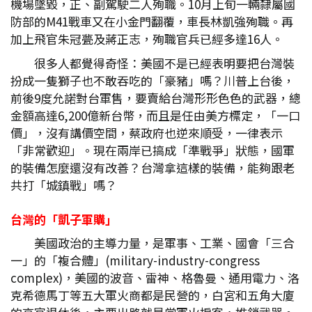
機場墜毀，正、副駕駛二人殉職。10月上旬一輛隸屬國
防部的M41戰車又在小金門翻覆，車長林凱強殉職。再
加上飛官朱冠甍及蔣正志，殉職官兵已經多達16人。
很多人都覺得奇怪：美國不是已經表明要把台灣裝
扮成一隻獅子也不敢吞吃的「豪豬」嗎？川普上台後，
前後9度允諾對台軍售，要賣給台灣形形色色的武器，總
金額高達6,200億新台幣，而且是任由美方標定，「一口
價」，沒有講價空間，蔡政府也逆來順受，一律表示
「非常歡迎」。現在兩岸已搞成「準戰爭」狀態，國軍
的裝備怎麼還沒有改善？台灣拿這樣的裝備，能夠跟老
共打「城鎮戰」嗎？
台灣的「凱子軍購」
美國政治的主導力量，是軍事、工業、國會「三合
一」的「複合體」(military-industry-congress
complex)，美國的波音、雷神、格魯曼、通用電力、洛
克希德馬丁等五大軍火商都是民營的，白宮和五角大廈