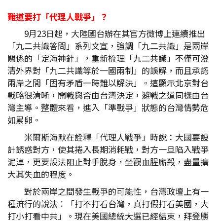
難道要打「代理人戰爭」？
9月23日起，大陸國台辦在其官方微博上連續推出
「九二共識答問」系列文宣，強調「九二共識」是兩岸
關係的「定海神針」，重新梳理「九二共識」不僅可澄
清外界對「九二共識等於一國兩制」的誤解，而且承認
兩岸之間「固有矛盾一時難以解決」。這顯示北京對台
戰略很清晰，開戰與否由台灣決定，避戰之道同樣由台
灣主導。整體來看，進入「準戰爭」狀態的台灣情勢危
如累卵。
米爾斯海默在詮釋「代理人戰爭」時說：大國要設
計誘惑對方，使其捲入長期消耗戰，對方一旦陷入戰爭
泥淖，更要設法阻止對手脫身，坐觀血腥廝殺，盡量擴
大其失血的程度。
對於兩岸之間發生戰爭的可能性，台灣政壇上有一
種流行的說法：「打不打看台灣，真打假打看美國，大
打小打看中共」。現在美國總統大選已經結束，拜登勝