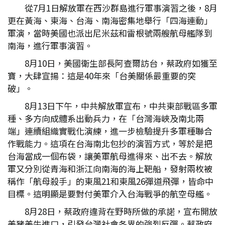
從7月1日解放軍在西沙群島進行軍事演習之後，8月
更在黃海、東海、台海、南海密集地舉行「四海連動」
軍演，當時美國也派出尼米茲和雷根號兩艘航母艦隊到
南海，進行軍事演習。
8月10日，美國衛生部長阿查爾訪台，蔡政府如獲至
寶，大肆宣揚：這是40年來「台美關係最重要的突
破」。
8月13日下午，中共解放軍宣布，中共東部戰區多軍
種、多方向成體系出動兵力，在「台灣海峽及南北兩
端」連續組織實戰化演練，進一步檢驗提升多軍種聯合
作戰能力。這項在台海南北包抄的演習方式，等於是把
台海當成一個布袋，讓美軍航母進得來、出不去。解放
軍又分別從青海和浙江向南海的海上靶船，發射兩枚被
稱作「航母殺手」的東風21和東風26彈道飛彈，皆命中
目標。這明顯是要對付美軍介入台海戰爭的航空母艦。
8月28日，蔡政府違背在野時所做的承諾，宣布開放
美豬美牛進口，引發台灣社會各界的強烈反彈。蔡政府