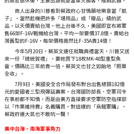
的高官退休後，主要出路就是當軍火掮客，推銷武器。
商人出身的川普看到蔡政府心甘情願地樂意當「凱
子」，當然趁機把許多「堪用品」或「廢品」級的武
品，以天價賣給台灣。他上台後不久，美國即宣布將軍
售66架F-16V戰機給台灣，平均一架要價37.8億。賣給台
灣舊型的F-16V，每架價格竟然比F-35A貴14億！
今年5月20日，蔡英文連任就職典禮當天，川普又送
來一份「總統賀禮」，要她買下18枚MK-48型重型魚
雷，價碼比三年前貴一倍，蔡英文也甘之如飴地「照單
全收」。
7月9日，美國安全合作局發布對台出售總額182億
元的愛國者三型飛彈延壽案，台灣國防部長、空軍司令
在事前都不知情，而是由美方直接要求空軍防空指揮部
以「作業維持費」名義購買。對這樣的「烏龍軍購」，
蔡政府連大氣也不敢吭一聲！
美中台海、南海軍事角力