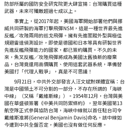
防部所屬的國防安全研究院更大肆宣揚：台灣購買這種
武器，未來可殲敵超過七成以上。
事實上，從2017年起，美國海軍開始部署他們與挪
威共同研製的海軍打擊飛彈NSM，這是一種世界最先進
反艦／攻陸兩用的巡戈飛彈。擁有先進匿蹤外型與極佳
規避雷達偵測設計，即使是德國和日本等具有研製世界
先進反艦飛彈能力的國家，都已簽約購買。不久的未
來，魚叉反艦／攻陸飛彈將成為美國汰舊換新的廢棄
品，台灣竟還用高價購買、使用這套武器系統，準備替
美國打「代理人戰爭」，真是不可思議！
9月21日，中共外交部發言人汪文斌對媒體宣稱：台
灣是中國領土不可分割的一部分，不存在所謂的「海峽
中線」（又稱「戴維斯線」）。1954年12月，台灣與美
國在華盛頓簽署《中美共同防禦條約》，翌年美國第13
航空隊正式參與協防台灣，海峽中線就以首任駐台司令
戴維斯准將(General Benjamin Davis)命名。該中線如
今遭到中共全盤否定，美國也沒有做任何反應。