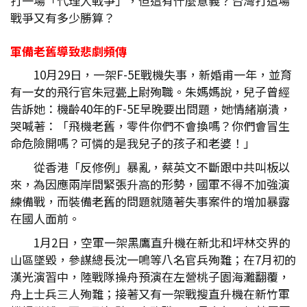
打一場「代理人戰爭」，但這有什麼意義？台灣打這場
戰爭又有多少勝算？
軍備老舊導致悲劇頻傳
10月29日，一架F-5E戰機失事，新婚甫一年，並育
有一女的飛行官朱冠甍上尉殉職。朱媽媽說，兒子曾經
告訴她：機齡40年的F-5E早晚要出問題，她情緒崩潰，
哭喊著：「飛機老舊，零件你們不會換嗎？你們會冒生
命危險開嗎？可憐的是我兒子的孩子和老婆！」
從香港「反修例」暴亂，蔡英文不斷跟中共叫板以
來，為因應兩岸間緊張升高的形勢，國軍不得不加強演
練備戰，而裝備老舊的問題就隨著失事案件的增加暴露
在國人面前。
1月2日，空軍一架黑鷹直升機在新北和坪林交界的
山區墜毀，參謀總長沈一鳴等八名官兵殉難；在7月初的
漢光演習中，陸戰隊操舟預演在左營桃子園海灘翻覆，
舟上士兵三人殉難；接著又有一架戰搜直升機在新竹軍