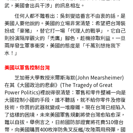
武，美國會出兵干涉」的訊息相左。
任何人都不難看出：吳釗燮這番言不由衷的話，是
美國人要他說的。美國的立場非常清楚：希望把台灣裝
扮成「豪豬」，替它打一場「代理人的戰爭」，它自己
則扮演隔岸觀火的「禿鷹」腳色，趁機掠取利益。一旦
兩岸發生軍事衝突，美國的態度是「千萬別想拖我下
水！」
美國以軍售控制台灣
芝加哥大學教授米爾斯海默(John Mearsheimer)
在其《大國政治的悲劇》(The Tragedy of Great
Power Politics)裡說得很清楚：軍售和零件整補一向是
大國控制小國的手段，誰不聽話，就不給你零件及修復
技術，你買的武器就變成一堆廢鐵。現在台灣已經陷入
了這樣的困境，未來美國軍售規劃將使台灣愈陷愈深，
難以自拔。舉例言之，日前國防部證實將花費510億台
幣，向美國購買400枚岸防魚叉反艦/攻陸兩用飛彈，國