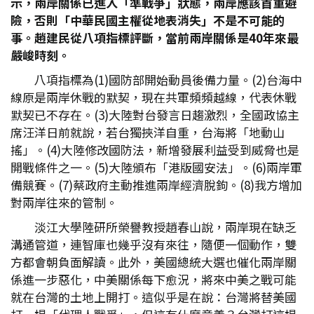
示，兩岸關係已進入「準戰爭」狀態，兩岸應該首重避
險，否則「中華民國主權從地表消失」不是不可能的
事。趙建民從八項指標評斷，當前兩岸關係是40
年來最
嚴峻時刻。
八項指標為(1)國防部開始動員後備力量。(2)台海中
線原是兩岸休戰的默契，現在共軍頻頻越線，代表休戰
默契已不存在。(3)大陸對台發言日趨激烈，全國政協主
席汪洋日前就說，若台獨挾洋自重，台海將「地動山
搖」。(4)大陸修改國防法，新增發展利益受到威脅也是
開戰條件之一。(5)大陸頒布「港版國安法」。(6)兩岸軍
備競賽。(7)蔡政府主動推進兩岸經濟脫鉤。(8)我方增加
對兩岸往來的管制。
淡江大學陸研所榮譽教授趙春山說，兩岸現在缺乏
溝通管道，連智庫也幾乎沒有來往，隨便一個動作，雙
方都會朝負面解讀。此外，美國總統大選也催化兩岸關
係進一步惡化，中美關係每下愈況，將來中美之戰可能
就在台灣的土地上開打。這似乎是在說：台灣將替美國